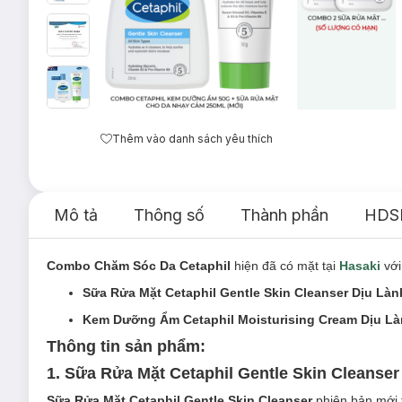
Thêm vào danh sách yêu thích
Mô tả
Thông số
Thành phần
HDS
Combo Chăm Sóc Da Cetaphil
hiện đã có mặt tại
Hasaki
với
Sữa Rửa Mặt Cetaphil Gentle Skin Cleanser Dịu Là
Kem Dưỡng Ẩm Cetaphil Moisturising Cream Dịu L
Thông tin sản phẩm:
1. Sữa Rửa Mặt Cetaphil Gentle Skin Cleanse
Sữa Rửa Mặt Cetaphil Gentle Skin Cleanser
phiên bản mới