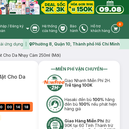
0
nhập
/
Đăng ký
Hệ thống
Bảo
Hỗ trợ
User Icon
Store Icon
Warranty Icon
Phone Icon
Cart I
oản
cửa hàng
hành
khách hàng
ải ứng dụng
Phường 8, Quận 10, Thành phố Hồ Chí Minh
Map icon
t Cho Da Nhạy Cảm 250ml (Mới)
MIỄN PHÍ VẬN CHUYỂN
ặt Cho Da
Giao Nhanh Miễn Phí 2H.
Trễ tặng 100K
Hasaki đền bù
100%
hãng
đền bù
100%
nếu phát hiện
:
:
:
0
00
14
17
hàng giả
Giao Hàng Miễn Phí
(từ
90K tại 60 Tỉnh Thành trừ