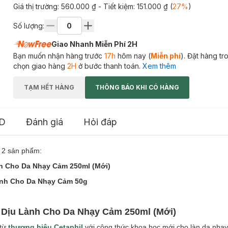
Giá thị trường:
560.000 ₫
- Tiết kiệm:
151.000 ₫
(
27
%
)
Số lượng:
Giao Nhanh Miễn Phí 2H
Bạn muốn nhận hàng trước
17h
hôm nay (
Miễn phí
). Đặt hàng t
chọn giao hàng
2H
ở bước thanh toán.
Xem thêm
TẠM HẾT HÀNG
THÔNG BÁO KHI CÓ HÀNG
D
Đánh giá
Hỏi đáp
 2 sản phẩm:
nh Cho Da Nhạy Cảm 250ml (Mới)
ành Cho Da Nhạy Cảm 50g
r Dịu Lành Cho Da Nhạy Cảm 250ml (Mới)
 từ
thương hiệu Cetaphil
với công thức khoa học mới cho làn da nhạy