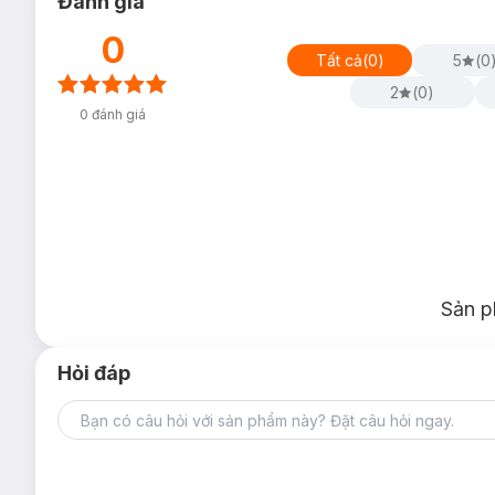
Đánh giá
0
Tất cả
(
0
)
5
(
0
2
(
0
)
0
đánh giá
Sản p
Hỏi đáp