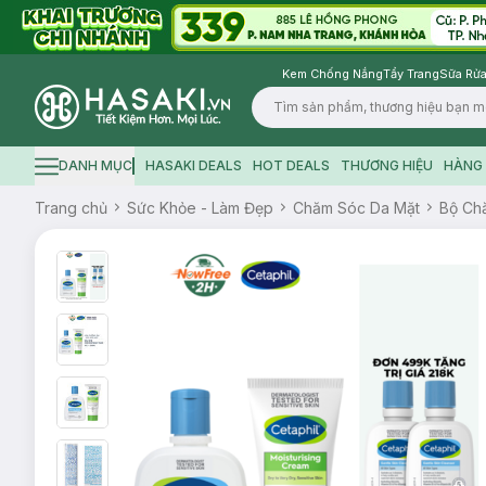
Kem Chống Nắng
Tẩy Trang
Sữa Rửa
Logo
DANH MỤC
HASAKI DEALS
HOT DEALS
THƯƠNG HIỆU
HÀNG 
Hamburger icon
Trang chủ
Sức Khỏe - Làm Đẹp
Chăm Sóc Da Mặt
Bộ Ch