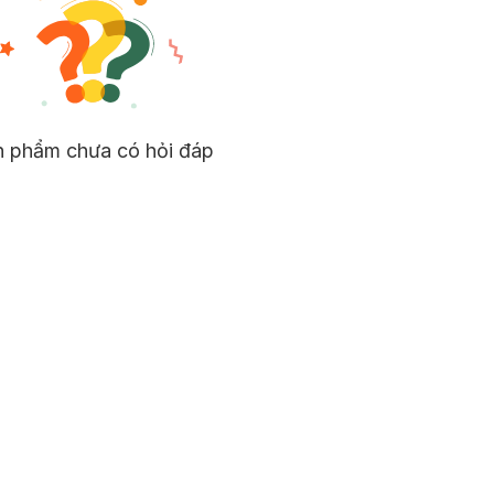
n rít, là sự kết hợp 3 thành phần lành tính Niacinamide (Vitamin B3
n phẩm chưa có hỏi đáp
ẩy quá trình sản sinh Ceramides tự nhiên của da và tổng hợp Fillaggrin
sung thêm nhiều dưỡng chất với thành phần dầu hạnh nhân ngọt ngà
ẩm kéo dài suốt 48 giờ.
ạy cảm.
h tính: Niacinamide (Vitamin B3), Panthenol (Pro-vitamin B5) và Glycer
 tự nhiên của da và tổng hợp Fillaggrin có dụng bảo vệ hàng rào tự nh