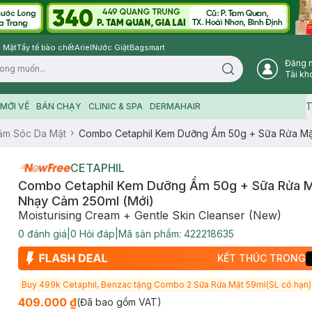
 Mặt
Tẩy tế bào chết
Ariel
Nước Giặt
Bagsmart
Đăng 
Search icon
Tài kh
T
MỚI VỀ
BÁN CHẠY
CLINIC & SPA
DERMAHAIR
ăm Sóc Da Mặt
Combo Cetaphil Kem Dưỡng Ẩm 50g + Sữa Rửa Mặ
CETAPHIL
Combo Cetaphil Kem Dưỡng Ẩm 50g + Sữa Rửa M
Nhạy Cảm 250ml (Mới)
Moisturising Cream + Gentle Skin Cleanser (New)
0
đánh giá
|
0
Hỏi đáp
|
Mã sản phẩm:
422218635
KẾT THÚC TRONG
Buy 499k Cetaphil, Benzac tặng Combo 2 Sữa Rửa Mặt 59ml(SL có hạn)
409.000 ₫
(Đã bao gồm VAT)