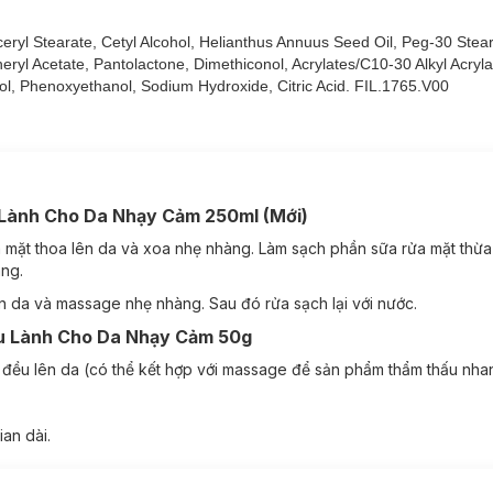
ceryl Stearate, Cetyl Alcohol, Helianthus Annuus Seed Oil, Peg-30 Stea
nhạy cảm & được tin dùng bởi các bác sĩ da liễu.
ryl Acetate, Pantolactone, Dimethiconol, Acrylates/C10-30 Alkyl Acryl
am Dịu Lành Cho Da Nhạy Cảm 50g
ol, Phenoxyethanol, Sodium Hydroxide, Citric Acid. FIL.1765.V00
 cho da khô đến rất khô và cả da nhạy cảm
được chứng minh lâm sà
u Lành Cho Da Nhạy Cảm 250ml (Mới)
a mặt thoa lên da và xoa nhẹ nhàng. Làm sạch phần sữa rửa mặt thừ
àng.
n da và massage nhẹ nhàng. Sau đó rửa sạch lại với nước.
ịu Lành Cho Da Nhạy Cảm 50g
đều lên da (có thể kết hợp với massage để sản phẩm thẩm thấu nha
an dài.