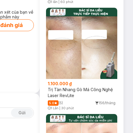
1 lần
|
60 phút
Timer Gray Icon
ận xét của bạn về
 phẩm này
 đánh giá
1.100.000 ₫
Trị Tàn Nhang Gò Má Công Nghệ
Laser RevLite
(5)
156/tháng
5.0
1 Lần
|
30 phút
Timer Gray Icon
Gửi