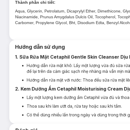
Thành phần chi tiết:
khỏe mạnh.
Aqua, Glycerin, Petrolatum, Dicaprylyl Ether, Dimethicone, Gly
Sản phẩm được kiểm nghiệm lâm sàng là an toàn với da 
Niacinamide, Prunus Amygdalus Dulcis Oil, Tocopherol, Tocophe
2. Kem Dưỡng Ẩm Cetaphil Moisturising Cre
Carbomer, Propylene Glycol, Bht, Disodium Edta, Benzyl Alcoh
Cetaphil Moisturising Cream là sản phẩm
kem dưỡng ẩm
dành
sâu và duy trì độ ẩm lâu dài trên da suốt 48 giờ.
Hướng dẫn sử dụng
1. Sữa Rửa Mặt Cetaphil Gentle Skin Cleanser Dị
Hướng dẫn rửa mặt khô: Lấy một lượng vừa đủ sữa rử
để lại trên da cảm giác sạch nhẹ nhàng mà vẫn mịn m
Hướng dẫn rửa mặt với nước: Thoa đều sữa rửa mặt lê
2. Kem Dưỡng Ẩm Cetaphil Moisturising Cream D
Lấy một lượng kem dưỡng ẩm Cetaphil vừa đủ và thoa 
Thoa sau khi làm ướt da, rửa tay hoặc sau khi tắm.
Có thể dùng nhiều lần trong ngày và dùng trong thời gi