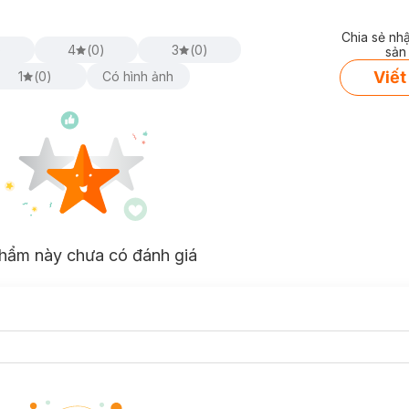
Chia sẻ nh
)
4
(
0
)
3
(
0
)
sản
Viết
1
(
0
)
Có hình ảnh
hẩm này chưa có đánh giá