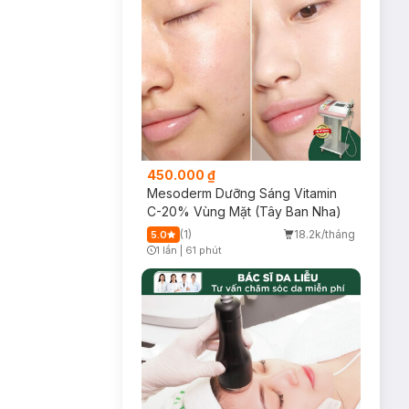
), Panthenol (Pro-
 có dụng bảo vệ
o, được chứng
450.000 ₫
Mesoderm Dưỡng Sáng Vitamin
C-20% Vùng Mặt (Tây Ban Nha)
(1)
18.2k/tháng
5.0
1 lần
|
61 phút
Timer Gray Icon
in đã tạo ra cơ
iên của da giúp