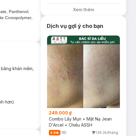
Cetaphil, Benzac
tặng Combo 2
Xem thêm
Sữa Rửa Mặt
rate, Panthenol,
59ml(SL có hạn)
ate Crosspolymer,
Dịch vụ gợi ý cho bạn
ng giúp cấp ẩm
a bằng khăn mềm,
nh hơn).
249.000 ₫
Combo Lấy Mụn + Mặt Nạ Jean
D'Arcel + Chiếu ASSH
(18)
136.2k/tháng
4.9