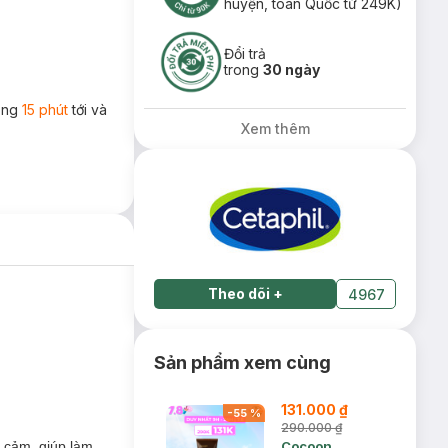
huyện, toàn Quốc từ 249K)
Đổi trả
trong
30 ngày
rong
15 phút
tới và
Xem thêm
Theo dõi
+
4967
Sản phẩm xem cùng
131.000 ₫
-
55
%
290.000 ₫
 cảm, giúp làm
Cocoon