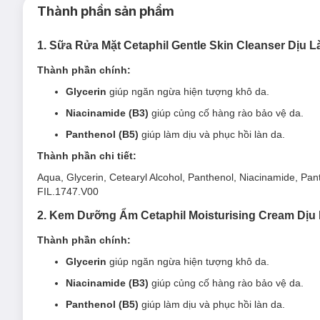
Thành phần sản phẩm
Được chứng minh lâm sàng có khả năng làm sạch sâu, loại bỏ 
nhiên để bảo vệ da khỏi tình trạng khô ráp,
Sữa Rửa Mặt
Ceta
da nhạy cảm.
1. Sữa Rửa Mặt Cetaphil Gentle Skin Cleanser Dịu
Loại da phù hợp:
Thành phần chính:
Glycerin
giúp ngăn ngừa hiện tượng khô da.
Sản phẩm dành cho mọi loại da, đặc biệt là da nhạy cả
Niacinamide (B3)
giúp củng cố hàng rào bảo vệ da.
Giải pháp cho tình trạng da:
Panthenol (B5)
giúp làm dịu và phục hồi làn da.
Da khô, thiếu độ ẩm - thiếu nước.
Thành phần chi tiết:
Da nhạy cảm, dễ kích ứng.
Aqua, Glycerin, Cetearyl Alcohol, Panthenol, Niacinamide, Pa
Ưu thế nổi bật:
FIL.1747.V00
Công thức khoa học mới với sự kết hợp 3 thành phần làn
2. Kem Dưỡng Ẩm Cetaphil Moisturising Cream Dị
chế đặc biệt giúp thúc đẩy quá trình sản sinh Ceramides
cải thiện khả năng phục hồi của làn da nhạy cảm.
Thành phần chính:
Sản phẩm nổi bật với 6 KHÔNG: Không xà phòng, không 
Glycerin
giúp ngăn ngừa hiện tượng khô da.
động vật.
Niacinamide (B3)
giúp củng cố hàng rào bảo vệ da.
95% người dùng cảm thấy làn da của họ được làm sạch
Panthenol (B5)
giúp làm dịu và phục hồi làn da.
Tăng cường lipid và protein có trong hàng rào bảo vệ t