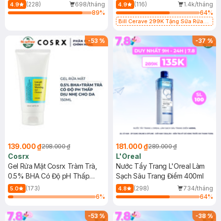
500ml
473ml
(228)
698/tháng
(116)
1.4k/tháng
4.9
4.9
89
%
64
%
Bill Cerave 299K Tặng Sữa Rửa
Mặt Cerave 30ml (SL có hạn)
-
53
%
-
37
%
139.000 ₫
181.000 ₫
298.000 ₫
289.000 ₫
Cosrx
L'Oreal
Gel Rửa Mặt Cosrx Tràm Trà,
Nước Tẩy Trang L'Oreal Làm
0.5% BHA Có Độ pH Thấp
Sạch Sâu Trang Điểm 400ml
150ml
(173)
(298)
734/tháng
5.0
4.8
6
%
64
%
-
53
%
-
38
%