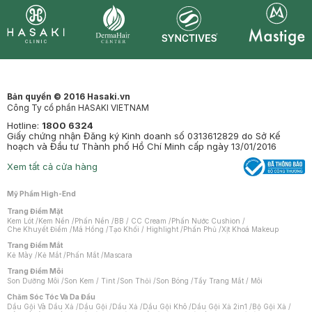
Synctives
Clinic
Dermahair
Mastige
Bản quyền © 2016 Hasaki.vn
Công Ty cổ phần HASAKI VIETNAM
Hotline:
1800 6324
Giấy chứng nhận Đăng ký Kinh doanh số 0313612829 do Sở Kế
hoạch và Đầu tư Thành phố Hồ Chí Minh cấp ngày 13/01/2016
Xem tất cả cửa hàng
Mỹ Phẩm High-End
Trang Điểm Mặt
Kem Lót
/
Kem Nền
/
Phấn Nền
/
BB / CC Cream
/
Phấn Nước Cushion
/
Che Khuyết Điểm
/
Má Hồng
/
Tạo Khối / Highlight
/
Phấn Phủ
/
Xịt Khoá Makeup
Trang Điểm Mắt
Kẻ Mày
/
Kẻ Mắt
/
Phấn Mắt
/
Mascara
Trang Điểm Môi
Son Dưỡng Môi
/
Son Kem / Tint
/
Son Thỏi
/
Son Bóng
/
Tẩy Trang Mắt / Môi
Chăm Sóc Tóc Và Da Đầu
Dầu Gội Và Dầu Xả
/
Dầu Gội
/
Dầu Xả
/
Dầu Gội Khô
/
Dầu Gội Xả 2in1
/
Bộ Gội Xả
/