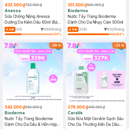
432.000 ₫
351.000 ₫
702.000 ₫
560.000 ₫
Anessa
Bioderma
Sữa Chống Nắng Anessa
Nước Tẩy Trang Bioderma
Dưỡng Da Kiềm Dầu 60ml (Bản
Dành Cho Da Nhạy Cảm 500ml
Mới)
(44)
499/tháng
(228)
832/tháng
4.9
4.9
34
%
84
%
-
39
%
-
23
%
343.000 ₫
378.000 ₫
560.000 ₫
490.000 ₫
Bioderma
CeraVe
Nước Tẩy Trang Bioderma
Sữa Rửa Mặt CeraVe Sạch Sâu
Dành Cho Da Dầu & Hỗn Hợp
Cho Da Thường Đến Da Dầu