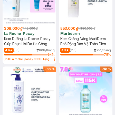
308.000 ₫
553.000 ₫
445.000 ₫
1.350.000 ₫
La Roche-Posay
Martiderm
Kem Dưỡng La Roche-Posay
Kem Chống Nắng MartiDerm
Giúp Phục Hồi Da Đa Công
Phổ Rộng Bảo Vệ Toàn Diện
Dụng 40ml
40ml
(56)
808/tháng
(110)
251/tháng
4.9
4.9
64
%
75
%
Bill La roche-posay 399K Tặng
Gel rửa mặt da dầu nhạy cảm 50ml
(SL có hạn)
-
60
%
-
36
%