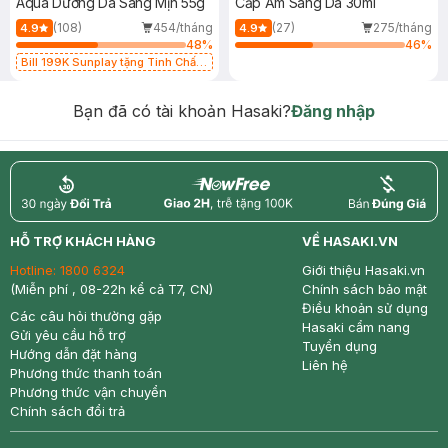
Aqua Dưỡng Da Sáng Mịn 55g
Cấp Ẩm Sáng Da 30ml
(108)
454/tháng
(27)
275/tháng
4.9
4.9
48
%
46
%
Bill 199K Sunplay tặng Tinh Chất
Chống Nắng 7g trị giá 30K (SL có
hạn)
Bạn đã có tài khoản Hasaki?
Đăng nhập
return
nowfree
price
HỖ TRỢ KHÁCH HÀNG
VỀ HASAKI.VN
Hotline:
1800 6324
Giới thiệu Hasaki.vn
(Miễn phí , 08-22h kể cả T7, CN)
Chính sách bảo mật
Điều khoản sử dụng
Các câu hỏi thường gặp
Hasaki cẩm nang
Gửi yêu cầu hỗ trợ
Tuyển dụng
Hướng dẫn đặt hàng
Liên hệ
Phương thức thanh toán
Phương thức vận chuyển
Chính sách đổi trả