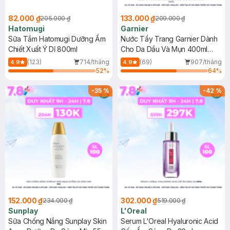
82.000 ₫
133.000 ₫
205.000 ₫
209.000 ₫
Hatomugi
Garnier
Sữa Tắm Hatomugi Dưỡng Ẩm
Nước Tẩy Trang Garnier Dành
Chiết Xuất Ý Dĩ 800ml
Cho Da Dầu Và Mụn 400ml
(Mới)
(123)
714/tháng
(69)
907/tháng
4.9
4.9
52
%
64
%
-
35
%
-
42
%
152.000 ₫
302.000 ₫
234.000 ₫
519.000 ₫
Sunplay
L'Oreal
Sữa Chống Nắng Sunplay Skin
Serum L'Oreal Hyaluronic Acid