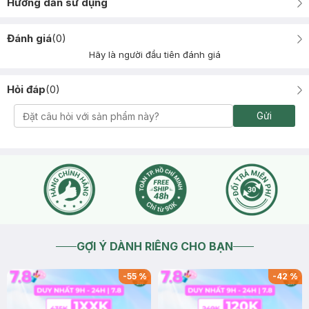
Hướng dẫn sử dụng
Đánh giá
(
0
)
Hãy là người đầu tiên đánh giá
Hỏi đáp
(
0
)
Gửi
GỢI Ý DÀNH RIÊNG CHO BẠN
-
55
%
-
42
%