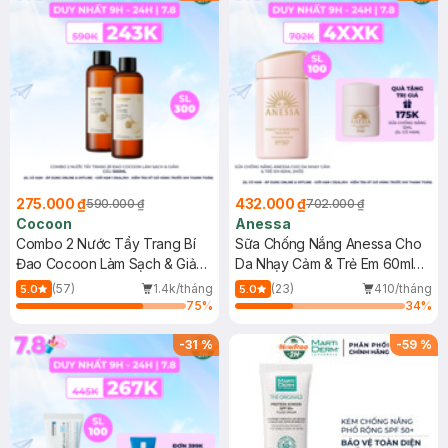
275.000 ₫
432.000 ₫
590.000 ₫
702.000 ₫
Cocoon
Anessa
Combo 2 Nước Tẩy Trang Bí
Sữa Chống Nắng Anessa Cho
Đao Cocoon Làm Sạch & Giảm
Da Nhạy Cảm & Trẻ Em 60ml
Dầu 500ml
(Mới)
(57)
1.4k/tháng
(23)
410/tháng
5.0
5.0
75
%
34
%
-
31
%
-
59
%