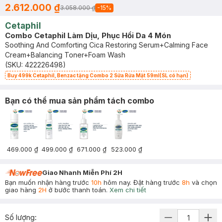
2.612.000 ₫
3.058.000 ₫
-
15
%
Cetaphil
Combo Cetaphil Làm Dịu, Phục Hồi Da 4 Món
Soothing And Comforting Cica Restoring Serum+Calming Face
Cream+Balancing Toner+Foam Wash
(SKU:
422226498
)
Buy 499k Cetaphil, Benzac tặng Combo 2 Sữa Rửa Mặt 59ml(SL có hạn)
Bạn có thể mua sản phẩm tách combo
469.000 ₫
499.000 ₫
671.000 ₫
523.000 ₫
Giao Nhanh Miễn Phí 2H
Bạn muốn nhận hàng trước
10h
hôm nay. Đặt hàng trước
8h
và chọn
giao hàng
2H
ở bước thanh toán.
Xem chi tiết
Số lượng: