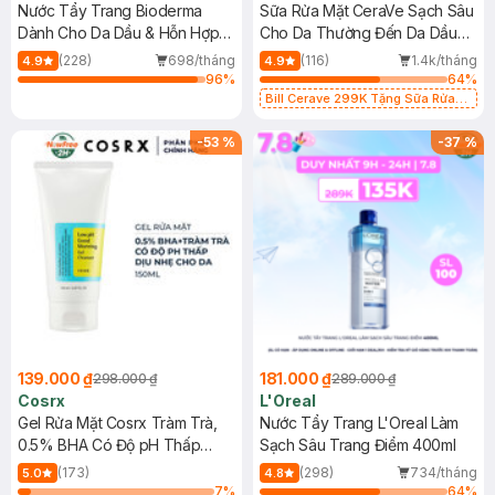
Nước Tẩy Trang Bioderma
Sữa Rửa Mặt CeraVe Sạch Sâu
Dành Cho Da Dầu & Hỗn Hợp
Cho Da Thường Đến Da Dầu
500ml
473ml
(228)
698/tháng
(116)
1.4k/tháng
4.9
4.9
96
%
64
%
Bill Cerave 299K Tặng Sữa Rửa
Mặt Cerave 30ml (SL có hạn)
-
53
%
-
37
%
139.000 ₫
181.000 ₫
298.000 ₫
289.000 ₫
Cosrx
L'Oreal
Gel Rửa Mặt Cosrx Tràm Trà,
Nước Tẩy Trang L'Oreal Làm
0.5% BHA Có Độ pH Thấp
Sạch Sâu Trang Điểm 400ml
150ml
(173)
(298)
734/tháng
5.0
4.8
7
%
64
%