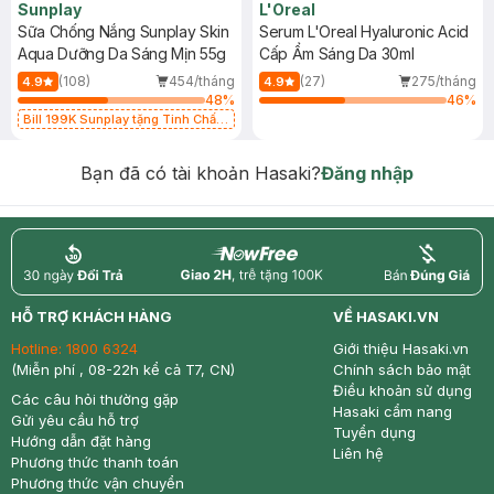
Sunplay
L'Oreal
Sữa Chống Nắng Sunplay Skin
Serum L'Oreal Hyaluronic Acid
Aqua Dưỡng Da Sáng Mịn 55g
Cấp Ẩm Sáng Da 30ml
(108)
454/tháng
(27)
275/tháng
4.9
4.9
48
%
46
%
Bill 199K Sunplay tặng Tinh Chất
Chống Nắng 7g trị giá 30K (SL có
hạn)
Bạn đã có tài khoản Hasaki?
Đăng nhập
return
nowfree
price
HỖ TRỢ KHÁCH HÀNG
VỀ HASAKI.VN
Hotline:
1800 6324
Giới thiệu Hasaki.vn
(Miễn phí , 08-22h kể cả T7, CN)
Chính sách bảo mật
Điều khoản sử dụng
Các câu hỏi thường gặp
Hasaki cẩm nang
Gửi yêu cầu hỗ trợ
Tuyển dụng
Hướng dẫn đặt hàng
Liên hệ
Phương thức thanh toán
Phương thức vận chuyển