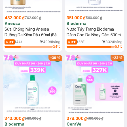
432.000 ₫
351.000 ₫
702.000 ₫
560.000 ₫
Anessa
Bioderma
Sữa Chống Nắng Anessa
Nước Tẩy Trang Bioderma
Dưỡng Da Kiềm Dầu 60ml (Bản
Dành Cho Da Nhạy Cảm 500ml
Mới)
(44)
499/tháng
(228)
832/tháng
4.9
4.9
34
%
93
%
-
39
%
-
23
%
343.000 ₫
378.000 ₫
560.000 ₫
490.000 ₫
Bioderma
CeraVe