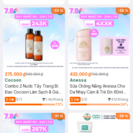
-
53
%
-
38
%
275.000 ₫
432.000 ₫
590.000 ₫
702.000 ₫
Cocoon
Anessa
Combo 2 Nước Tẩy Trang Bí
Sữa Chống Nắng Anessa Cho
Đao Cocoon Làm Sạch & Giảm
Da Nhạy Cảm & Trẻ Em 60ml
Dầu 500ml
(Mới)
(57)
1.4k/tháng
(23)
410/tháng
5.0
5.0
75
%
34
%
-
31
%
-
59
%