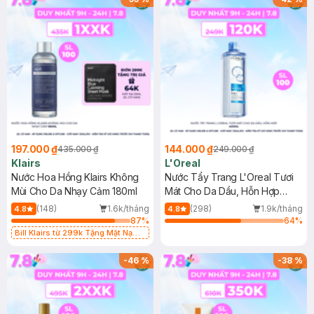
197.000 ₫
144.000 ₫
435.000 ₫
249.000 ₫
Klairs
L'Oreal
Nước Hoa Hồng Klairs Không
Nước Tẩy Trang L'Oreal Tươi
Mùi Cho Da Nhạy Cảm 180ml
Mát Cho Da Dầu, Hỗn Hợp
400ml
(148)
1.6k/tháng
(298)
1.9k/tháng
4.8
4.8
87
%
64
%
Bill Klairs từ 299k Tặng Mặt Nạ
Làm Dịu Da & Kiểm Soát Dầu Nhờn
25ml (SL Có Hạn)
-
46
%
-
38
%