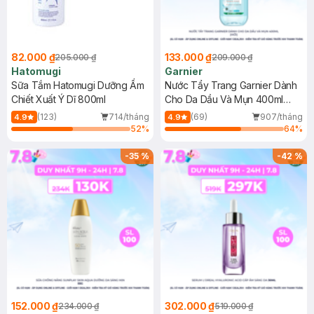
82.000 ₫
133.000 ₫
205.000 ₫
209.000 ₫
Hatomugi
Garnier
Sữa Tắm Hatomugi Dưỡng Ẩm
Nước Tẩy Trang Garnier Dành
Chiết Xuất Ý Dĩ 800ml
Cho Da Dầu Và Mụn 400ml
(Mới)
(123)
714/tháng
(69)
907/tháng
4.9
4.9
52
%
64
%
-
35
%
-
42
%
152.000 ₫
302.000 ₫
234.000 ₫
519.000 ₫