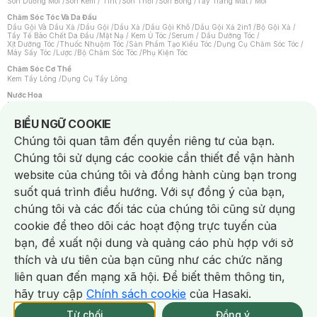
Son Dưỡng Môi
/
Son Kem / Tint
/
Son Thỏi
/
Son Bóng
/
Tẩy Trang Mắt / Môi
Chăm Sóc Tóc Và Da Đầu
Dầu Gội Và Dầu Xả
/
Dầu Gội
/
Dầu Xả
/
Dầu Gội Khô
/
Dầu Gội Xả 2in1
/
Bộ Gội Xả
/
Tẩy Tế Bào Chết Da Đầu
/
Mặt Nạ / Kem Ủ Tóc
/
Serum / Dầu Dưỡng Tóc
/
Xịt Dưỡng Tóc
/
Thuốc Nhuộm Tóc
/
Sản Phẩm Tạo Kiểu Tóc
/
Dụng Cụ Chăm Sóc Tóc
/
Máy Sấy Tóc
/
Lược
/
Bộ Chăm Sóc Tóc
/
Phụ Kiện Tóc
Chăm Sóc Cơ Thể
Kem Tẩy Lông
/
Dụng Cụ Tẩy Lông
Nước Hoa
Nước Hoa Nữ
/
Nước Hoa Nam
/
Nước Hoa Cao Cấp
/
Xịt Thơm Toàn Thân
/
Nước Hoa Vùng Kín
Notice about cookies usage
BIỂU NGỮ COOKIE
Chăm Sóc Cá Nhân
Chúng tôi quan tâm đến quyền riêng tư của bạn.
Chống Muỗi
/
Khẩu Trang
/
Máy Massage
/
Mặt Nạ Xông Hơi
/
Nước Rửa Tay
/
Sản Phẩm Chăm Sóc Khác
/
Bàn Chải Đánh Răng
/
Bàn Chải Điện
/
Chúng tôi sử dụng các cookie cần thiết để vận hành
Hỗ Trợ Trắng Răng
/
Kem Đánh Răng
/
Máy Tăm Nước
/
Nước Súc Miệng
/
Tăm / Chỉ Nha Khoa
/
Xịt Thơm Miệng
/
Dung Dịch Vệ Sinh
/
Dưỡng Vùng Kín
/
website của chúng tôi và đồng hành cùng bạn trong
Khăn Ướt Vệ Sinh Vùng Kín
/
Băng Vệ Sinh
/
Tampon
/
Bọt Cạo Râu
/
Dao Cạo Râu
/
Máy Cạo Râu
suốt quá trình điều hướng. Với sự đồng ý của bạn,
Vấn Đề Về Da
chúng tôi và các đối tác của chúng tôi cũng sử dụng
Da Dầu / Lỗ Chân Lông To
/
Da Khô / Mất Nước
/
Da Lão Hóa
/
Da Mụn
/
Da Nhạy Cảm / Kích Ứng
/
Da Xỉn Màu
/
Thâm / Nám / Tàn Nhang
/
cookie để theo dõi các hoạt động trực tuyến của
Quầng Thâm & Bọng Mắt
/
Sẹo
/
Viêm Da Cơ Địa
bạn, đề xuất nội dung và quảng cáo phù hợp với sở
Dụng Cụ / Phụ Kiện Chăm Sóc Da
Chat i
Bông Tẩy Trang
/
Khăn Lau Mặt Khô
/
Dụng Cụ / Máy Rửa Mặt
/
Máy Chăm Sóc Da
/
thích và ưu tiên của bạn cũng như các chức năng
Dụng Cụ Chăm Sóc Khác
liên quan đến mạng xã hội. Để biết thêm thông tin,
hãy truy cập
Chính sách cookie
của Hasaki.
NowFree 2H
Giao Nhanh Miễn Phí 2H
Xem chi tiết
Từ chối
Đồng ý
Mua online