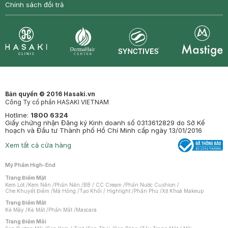
Chính sách đổi trả
Synctives
Clinic
Dermahair
Mastige
Bản quyền © 2016 Hasaki.vn
Công Ty cổ phần HASAKI VIETNAM
Hotline:
1800 6324
Giấy chứng nhận Đăng ký Kinh doanh số 0313612829 do Sở Kế
hoạch và Đầu tư Thành phố Hồ Chí Minh cấp ngày 13/01/2016
Xem tất cả cửa hàng
Mỹ Phẩm High-End
Trang Điểm Mặt
Kem Lót
/
Kem Nền
/
Phấn Nền
/
BB / CC Cream
/
Phấn Nước Cushion
/
Che Khuyết Điểm
/
Má Hồng
/
Tạo Khối / Highlight
/
Phấn Phủ
/
Xịt Khoá Makeup
Trang Điểm Mắt
Kẻ Mày
/
Kẻ Mắt
/
Phấn Mắt
/
Mascara
Trang Điểm Môi