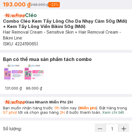
193.000 ₫
248.000 ₫
-
22
%
Cléo
Combo Cléo Kem Tẩy Lông Cho Da Nhạy Cảm 50g (Mới)
+ Kem Tẩy Lông Viền Bikini 50g (Mới)
Hair Removal Cream - Sensitive Skin + Hair Removal Cream -
Bikini Line
(SKU:
422419065
)
Bạn có thể mua sản phẩm tách combo
131.000 ₫
86.000 ₫
Giao Nhanh Miễn Phí 2H
Bạn muốn nhận hàng trước
11h
hôm nay (
Miễn phí
). Đặt hàng trong
57 phút
tới và chọn giao hàng
2H
ở bước thanh toán.
Xem chi tiết
Số lượng: