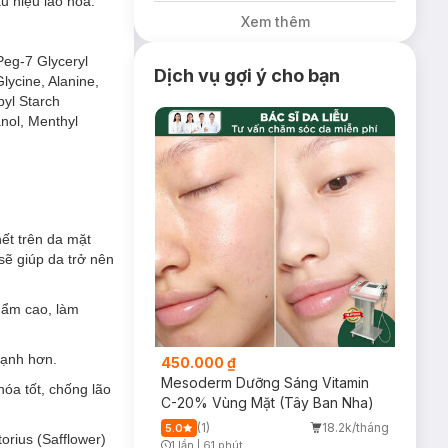
u hiệu lão hóa.
Xem thêm
Peg-7 Glyceryl
Dịch vụ gợi ý cho bạn
lycine, Alanine,
pyl Starch
u và khả năng
nol, Menthyl
ững dấu hiệu lão
ết trên da mặt
sẽ giúp da trở nên
ữ ẩm cao, làm
mạnh hơn.
450.000 ₫
Mesoderm Dưỡng Sáng Vitamin
óa tốt, chống lão
 Lắk
xay nhuyễn
C-20% Vùng Mặt (Tây Ban Nha)
ại làn da mịn màng
(1)
18.2k/tháng
5.0
orius (Safflower)
1 lần
|
61 phút