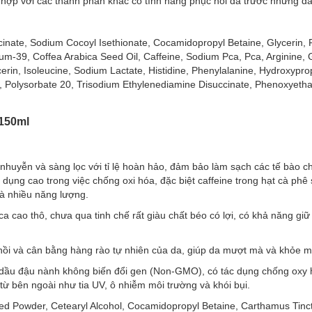
 hợp với các thành phần khác có tính năng phục hồi da trước những dấ
hơi dậy cảm giác tràn đầy năng lượng vào mỗi buổi sáng.
rông tươi sáng và căng bóng hơn.
inate, Sodium Cocoyl Isethionate, Cocamidopropyl Betaine, Glycerin, 
lycine, Histidine, Proline, Serine…
m-39, Coffea Arabica Seed Oil, Caffeine, Sodium Pca, Pca, Arginine, G
ycerin, Isoleucine, Sodium Lactate, Histidine, Phenylalanine, Hydroxypro
, các axit amin dễ dàng thấm sâu, giúp duy trì độ ẩm, cải thiện kết cấ
, Polysorbate 20, Trisodium Ethylenediamine Disuccinate, Phenoxyetha
hể kết hợp với các thành phần khác có tính năng phục hồi da trước nh
 150ml
huyễn và sàng lọc với tỉ lệ hoàn hảo, đảm bảo làm sạch các tế bào ch
ụng cao trong việc chống oxi hóa, đặc biệt caffeine trong hạt cà phê 
à nhiều năng lượng.
ca cao thô, chưa qua tinh chế rất giàu chất béo có lợi, có khả năng gi
ông paraben
i và cân bằng hàng rào tự nhiên của da, giúp da mượt mà và khỏe 
k Lắk 150ml
 dầu đậu nành không biến đổi gen (Non-GMO), có tác dụng chống oxy h
0ml
là dòng
tẩy da chết cho mặt
chứa thành phần từ hạt
cà phê Đắk
từ bên ngoài như tia UV, ô nhiễm môi trường và khói bụi.
 lớp tế bào chết già cỗi và xỉn màu, đánh thức làn da tươi mới, mang l
y.
ed Powder, Cetearyl Alcohol, Cocamidopropyl Betaine, Carthamus Tinct