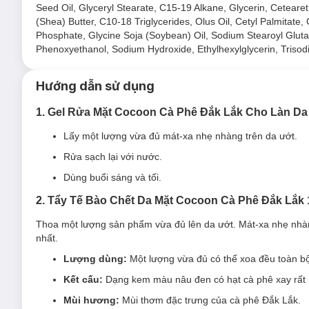
Seed Oil, Glyceryl Stearate, C15-19 Alkane, Glycerin, Cetea
Hiện sản phẩm tẩy
Tế Bào Chết Da Mặt Cocoon Dak Lak Co
(Shea) Butter, C10-18 Triglycerides, Olus Oil, Cetyl Palmitate,
Phosphate, Glycine Soja (Soybean) Oil, Sodium Stearoyl Glut
Phenoxyethanol, Sodium Hydroxide, Ethylhexylglycerin, Trisod
Loại da phù hợp:
Hướng dẫn sử dụng
Sản phẩm phù hợp với mọi loại da.
1. Gel Rửa Mặt Cocoon Cà Phê Đắk Lắk Cho Làn Da
Giải pháp cho tình trạng da:
Lấy một lượng vừa đủ mát-xa nhẹ nhàng trên da ướt.
Da
xỉn màu & thâm sạm
.
Rửa sạch lại với nước.
Da có nhiều lớp sừng, bong tróc, vẩy chết trên da.
Dùng buổi sáng và tối.
Ưu thế nổi bật:
2. Tẩy Tế Bào Chết Da Mặt Cocoon Cà Phê Đắk Lắk
Hạt
cà phê Đăk Lăk
siêu mịn giúp lấy đi các lớp da chế
Thoa một lượng sản phẩm vừa đủ lên da ướt. Mát-xa nhẹ nhàng
nhất.
Hạt cà phê tác dụng chống oxi hóa, đặc biệt caffeine t
nhiều năng lượng.
Lượng dùng:
Một lượng vừa đủ có thể xoa đều toàn b
Bơ ca cao
giàu chất béo có lợi, có khả năng giữ ẩm ca
Kết cấu:
Dạng kem màu nâu đen có hạt cà phê xay rất 
Dầu hoa rum
chứa hơn 80% omega 6, phục hồi và cân 
Mùi hương:
Mùi thơm đặc trưng của cà phê Đắk Lắk.