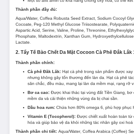
Một số axit amin có khả năng chống oxy hóa, có thể kết
Mùi hương nồng nàn của chiết xuất cà phê giúp k
Thành phần đầy đủ:
Caffeine tinh khiết:
giúp chống oxy hoá, giúp cho da t
Aqua/Water, Coffea Robusta Seed Extract, Sodium Cocoyl Glyc
Các axit amin (amino acid) gồm: Alanine, Arginine, G
Cocoate, Peg-120 Methyl Glucose Triisostearate, Polyquaterniu
Aspartic Acid, Serine, Valine, Proline, Threonine, Ethylhexylgl
Với kích thước phân tử nhỏ, có khả năng giữ nước
Phosphate, Maltodextrin, Xanthan Gum, Hydroxyethylcellulose
phục hồi của da.
Lactate.
Một số axit amin có khả năng chống oxy hóa, có t
2. Tẩy Tế Bào Chết Da Mặt Cocoon Cà Phê Đắk Lắk
hóa.
Thành phần chính:
Cà phê Đăk Lăk:
Hạt cà phê trong sản phẩm được xay n
nhưng không gây tổn thương đến làn da. Hạt cà phê tác d
săn chắc, đều màu, mang lại làn da mềm mại, rạng rỡ v
Độ an toàn:
Bơ ca cao:
Được khai thác tại vùng đất Tiền Giang, bơ 
mềm da và cải thiện những vùng da bị chai sần.
Không chứa cồn, không sulfate, không dầu khoáng, kh
Dầu hoa rum:
Chứa hơn 80% omega 6, phù hợp phục hồ
2. Tẩy Tế Bào Chết Da Mặt Cocoon Cà Phê Đắ
Vitamin E (Tocopherol):
Được chiết xuất hoàn toàn từ
Làm Sạch Da Chết Cho Mặt Cocoon Từ
Cà Phê Đắk Lắk
15
hóa và giúp bảo vệ da khỏi những tác nhân gây oxi hoá 
giàu cafeine hòa quyện với
bơ cacao
Tiền Giang
giúp loại bỏ
ngay sau lần đầu sử dụng, làn da sáng mịn, đều màu trông thấ
Thành phần chi tiết:
Aqua/Water, Coffea Arabica (Coffee) Se