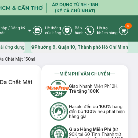
0
nhập
/
Đăng ký
Hệ thống
Bảo
Hỗ trợ
User Icon
Store Icon
Warranty Icon
Phone Icon
Cart I
oản
cửa hàng
hành
khách hàng
ải ứng dụng
Phường 8, Quận 10, Thành phố Hồ Chí Minh
Map icon
a Chết Mặt 150ml
MIỄN PHÍ VẬN CHUYỂN
 Da Chết Mặt
Giao Nhanh Miễn Phí 2H.
Trễ tặng 100K
Hasaki đền bù
100%
hãng
đền bù
100%
nếu phát hiện
hàng giả
Giao Hàng Miễn Phí
(từ
90K tại 60 Tỉnh Thành trừ