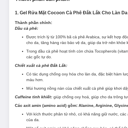
1. Gel Rửa Mặt Cocoon Cà Phê Đắk Lắk Cho Làn Da
Loại da phù hợp:
Thành phần chính:
Sản phẩm thích hợp cho mọi loại da.
Dầu cà phê:
Giải pháp cho tình trạng da:
Được trích lý từ 100% bã cà phê Arabica, sự kết hợp độc 
cho da, tăng hàng rào bảo vệ da, giúp da trở nên khỏe
Dành cho da vào buổi sáng.
Trong dầu cà phê hoạt tính còn chứa Tocopherols (vitam
Làn da mệt mỏi, thiếu sức sống.
các gốc tự do.
Ưu thế nổi bật:
Chiết xuất cà phê Đắk Lắk:
Dầu cà phê:
Có tác dụng chống oxy hóa cho làn da, đặc biệt hàm lượ
màu hơn.
Được trích lý từ 100% bã cà phê Arabica, sự kết hợ
nước cho da, tăng hàng rào bảo vệ da, giúp da t
Mùi hương nồng nàn của chiết xuất cà phê giúp khơi dậ
Trong dầu cà phê hoạt tính còn chứa Tocopherols
Caffeine tinh khiết:
giúp chống oxy hoá, giúp cho da trông t
sinh các gốc tự do.
Các axit amin (amino acid) gồm: Alanine, Arginine, Glycine
Chiết xuất cà phê Đắk Lắk:
Với kích thước phân tử nhỏ, có khả năng giữ nước, các a
Có tác dụng chống oxy hóa cho làn da, đặc biệt h
của da.
chắc, đều màu hơn.