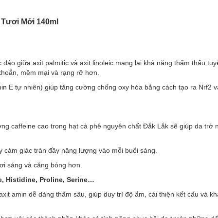
 Tươi Mới 140ml
đáo giữa axit palmitic và axit linoleic mang lại khả năng thẩm thấu tuy
 khoắn, mềm mại và rạng rỡ hơn.
in E tự nhiên) giúp tăng cường chống oxy hóa bằng cách tạo ra Nrf2 v
ng caffeine cao trong hạt cà phê nguyên chất Đắk Lắk sẽ giúp da trở 
p độc đáo giữa axit palmitic và axit linoleic mang lại khả năng thẩm thấ
rở nên khỏe khoắn, mềm mại và rạng rỡ hơn.
y cảm giác tràn đầy năng lượng vào mỗi buổi sáng.
 (vitamin E tự nhiên) giúp tăng cường chống oxy hóa bằng cách tạo ra
ươi sáng và căng bóng hơn.
, Histidine, Proline, Serine…
xit amin dễ dàng thấm sâu, giúp duy trì độ ẩm, cải thiện kết cấu và k
àm lượng caffeine cao trong hạt cà phê nguyên chất Đắk Lắk sẽ giúp d