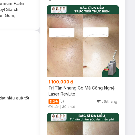
Timer Gray Icon
permum Parkii
pyl Starch
han Gum,
1.100.000 ₫
Trị Tàn Nhang Gò Má Công Nghệ
Laser RevLite
ạt hiệu quả tốt
(5)
156/tháng
5.0
m mại, rạng rỡ và
1 Lần
|
30 phút
Timer Gray Icon