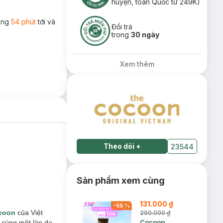
huyện, toàn Quốc từ 249K)
rong
54 phút
tới và
Đổi trả
trong
30 ngày
Xem thêm
Theo dõi
+
23544
Sản phẩm xem cùng
131.000 ₫
-
55
%
coon
của Việt
290.000 ₫
Cocoon
 cùng một làn da