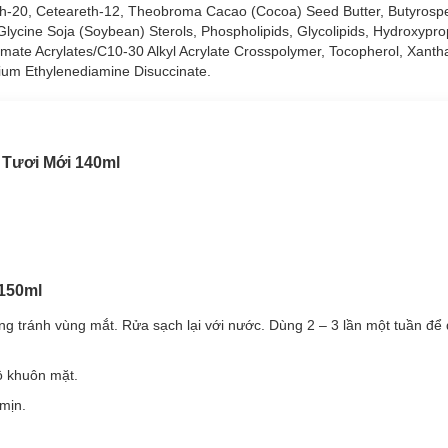
reth-20, Ceteareth-12, Theobroma Cacao (Cocoa) Seed Butter, Butyros
ffee Face Polish 150ml
đã có mặt tại
Hasaki.
 Glycine Soja (Soybean) Sterols, Phospholipids, Glycolipids, Hydroxypro
amate Acrylates/C10-30 Alkyl Acrylate Crosspolymer, Tocopherol, Xant
ium Ethylenediamine Disuccinate.
 Tươi Mới 140ml
 150ml
t trên da mà không gây tổn thương, đau rát làn da.
 tránh vùng mắt. Rửa sạch lại với nước. Dùng 2 – 3 lần một tuần để đ
rong hạt cà phê giúp da trở nên săn chắc, đều màu, mang lại làn da mề
ộ khuôn mặt.
o, làm mềm da và cải thiện những vùng da bị chai sần.
mịn.
bằng hàng rào tự nhiên của da, giúp da mượt mà và khỏe mạnh hơn.