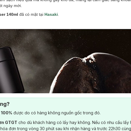
ột ngày mới.
ser
140ml
đã có mặt tại
Hasaki
.
ông?
) 100%
được do có hàng không nguồn gốc trong đó.
đơn GTGT
cho dù khách hàng có lấy hay không. Nếu có nhu cầu lấy
 hóa đơn trong vòng 30 phút sau khi nhận hàng và trước 22h30 cùng