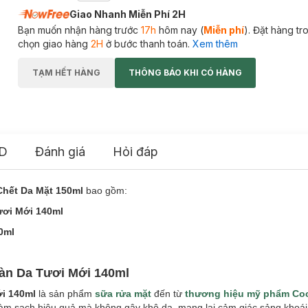
Giao Nhanh Miễn Phí 2H
Bạn muốn nhận hàng trước
17h
hôm nay (
Miễn phí
). Đặt hàng t
chọn giao hàng
2H
ở bước thanh toán.
Xem thêm
TẠM HẾT HÀNG
THÔNG BÁO KHI CÓ HÀNG
D
Đánh giá
Hỏi đáp
hết Da Mặt 150ml
bao gồm:
ươi Mới 140ml
0ml
àn Da Tươi Mới 140ml
ới 140ml
là sản phẩm
sữa rửa mặt
đến từ
thương hiệu mỹ phẩm Co
làm sạch hiệu quả mà không gây khô da, mang lại cảm giác sảng khoái