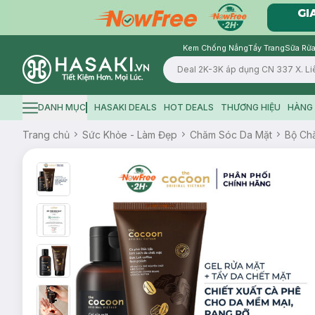
Kem Chống Nắng
Tẩy Trang
Sữa Rửa
Logo
DANH MỤC
HASAKI DEALS
HOT DEALS
THƯƠNG HIỆU
HÀNG 
Hamburger icon
Trang chủ
Sức Khỏe - Làm Đẹp
Chăm Sóc Da Mặt
Bộ Ch