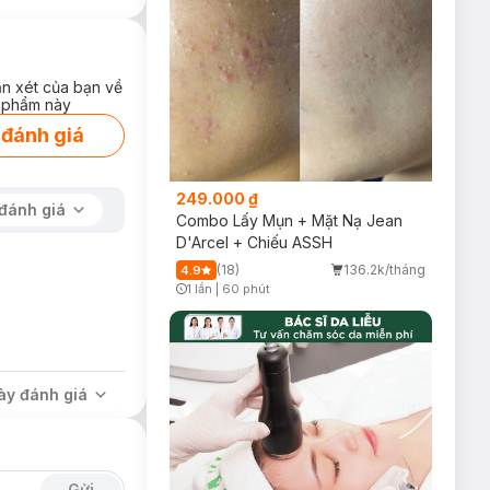
c nhân gây oxi
ận xét của bạn về
 phẩm này
 đánh giá
249.000 ₫
đánh giá
Combo Lấy Mụn + Mặt Nạ Jean
D'Arcel + Chiếu ASSH
(18)
136.2k/tháng
4.9
1 lần
|
60 phút
Timer Gray Icon
ày đánh giá
Gửi