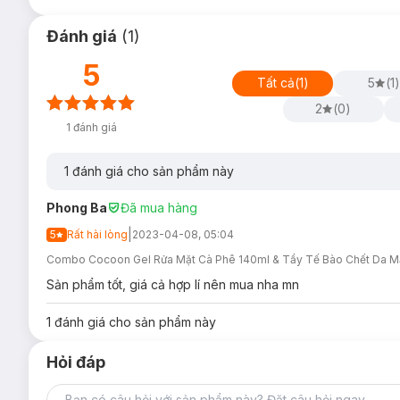
Vitamin E
chiết xuất hoàn toàn từ dầu đậu nành có tác 
hoá từ bên ngoài như tia UV, ô nhiễm môi trường và khói
Đánh giá
(
1
)
5
Tất cả
(
1
)
5
(
1
)
2
(
0
)
1
đánh giá
Độ an toàn:
Không chứa cồn, không sulfate, không dầu khoáng, khôn
1
đánh giá cho sản phẩm này
Bảo quản:
Phong Ba
Đã mua hàng
Nơi khô ráo thoáng mát.
|
5
Rất hài lòng
2023-04-08, 05:04
Tránh ánh nắng trực tiếp, nơi có nhiệt độ cao hoặc ẩm 
Combo Cocoon Gel Rửa Mặt Cà Phê 140ml & Tẩy Tế Bào Chết Da M
Đậy nắp kín sau khi sử dụng.
Sản phẩm tốt, giá cả hợp lí nên mua nha mn
Thông số sản phẩm:
1
đánh giá cho sản phẩm này
Quy cách:
2 Món (Sữa rửa mặt: 140ml; Tẩy tế bào chết
Hỏi đáp
Thương hiệu:
Cocoon
Xuất xứ thương hiệu:
Việt Nam