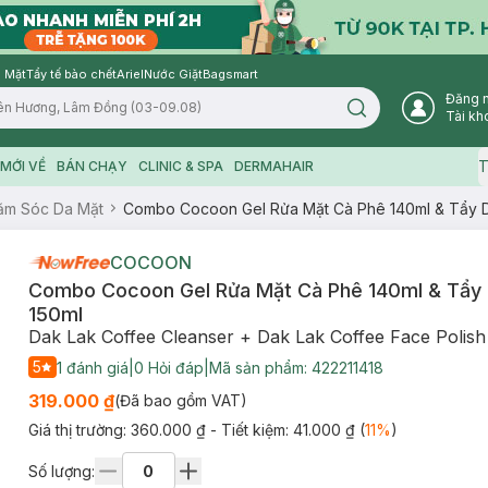
 Mặt
Tẩy tế bào chết
Ariel
Nước Giặt
Bagsmart
Đăng 
Search icon
Tài kh
T
MỚI VỀ
BÁN CHẠY
CLINIC & SPA
DERMAHAIR
ăm Sóc Da Mặt
Combo Cocoon Gel Rửa Mặt Cà Phê 140ml & Tẩy D
COCOON
Combo Cocoon Gel Rửa Mặt Cà Phê 140ml & Tẩy
150ml
Dak Lak Coffee Cleanser + Dak Lak Coffee Face Polish
5
1
đánh giá
|
0
Hỏi đáp
|
Mã sản phẩm:
422211418
319.000 ₫
(Đã bao gồm VAT)
Giá thị trường:
360.000 ₫
- Tiết kiệm:
41.000 ₫
(
11
%
)
Số lượng: