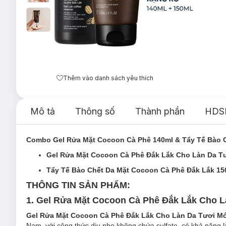
Thêm vào danh sách yêu thích
Mô tả
Thông số
Thành phần
HDS
Combo Gel Rửa Mặt Cocoon Cà Phê 140ml & Tẩy Tế Bào C
Gel Rửa Mặt Cocoon Cà Phê Đắk Lắk Cho Làn Da T
Tẩy Tế Bào Chết Da Mặt Cocoon Cà Phê Đắk Lắk 15
THÔNG TIN SẢN PHẨM:
1. Gel Rửa Mặt Cocoon Cà Phê Đắk Lắk Cho L
Gel Rửa Mặt Cocoon Cà Phê Đắk Lắk Cho Làn Da Tươi M
Nam, với công thức dịu nhẹ không chứa sulfate, có khả năng 