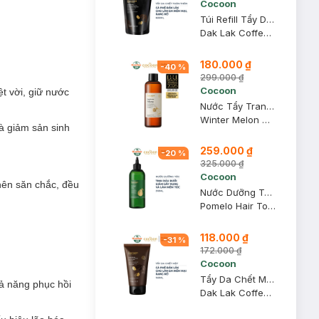
Cocoon
Túi Refill Tẩy Da Chết Toàn Thân Cocoon Sạch Da 600ml
Dak Lak Coffee Body Polish
180.000 ₫
-
40
%
299.000 ₫
Cocoon
ệt vời, giữ nước
Nước Tẩy Trang Bí Đao Cocoon Làm Sạch & Giảm Dầu 500ml
Winter Melon Micellar Water
à giảm sản sinh
259.000 ₫
-
20
%
325.000 ₫
Cocoon
nên săn chắc, đều
Nước Dưỡng Tóc Cocoon Tinh Dầu Bưởi 310ml
u tuyệt vời, giữ
Pomelo Hair Tonic
118.000 ₫
 Nrf2 và giảm sản
-
31
%
172.000 ₫
Cocoon
Tẩy Da Chết Mặt Cocoon Cà Phê Đắk Lắk 150ml
hả năng phục hồi
Dak Lak Coffee Face Polish
a trở nên săn