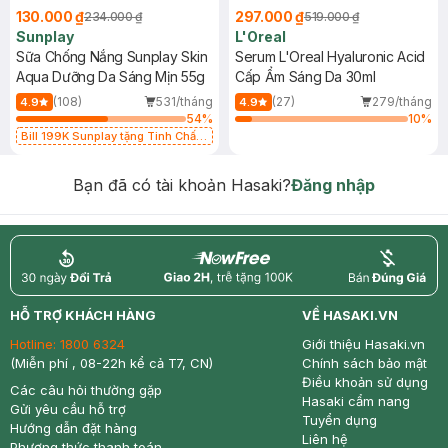
130.000 ₫
297.000 ₫
234.000 ₫
519.000 ₫
Sunplay
L'Oreal
Sữa Chống Nắng Sunplay Skin
Serum L'Oreal Hyaluronic Acid
Aqua Dưỡng Da Sáng Mịn 55g
Cấp Ẩm Sáng Da 30ml
(108)
531/tháng
(27)
279/tháng
4.9
4.9
54
%
10
%
Bill 199K Sunplay tặng Tinh Chất
Chống Nắng 7g trị giá 30K (SL có
hạn)
Bạn đã có tài khoản Hasaki?
Đăng nhập
return
nowfree
price
HỖ TRỢ KHÁCH HÀNG
VỀ HASAKI.VN
Hotline:
1800 6324
Giới thiệu Hasaki.vn
(Miễn phí , 08-22h kể cả T7, CN)
Chính sách bảo mật
Điều khoản sử dụng
Các câu hỏi thường gặp
Hasaki cẩm nang
Gửi yêu cầu hỗ trợ
Tuyển dụng
Hướng dẫn đặt hàng
Liên hệ
Phương thức thanh toán