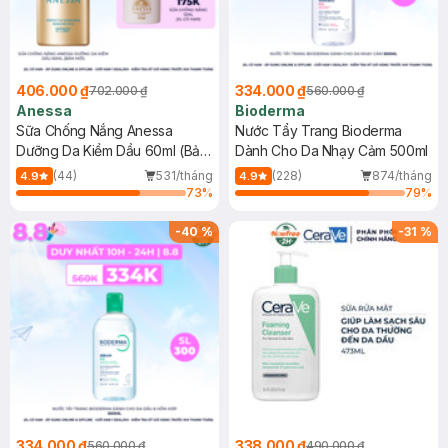
406.000 ₫
334.000 ₫
702.000 ₫
560.000 ₫
Anessa
Bioderma
Sữa Chống Nắng Anessa
Nước Tẩy Trang Bioderma
Dưỡng Da Kiềm Dầu 60ml (Bản
Dành Cho Da Nhạy Cảm 500ml
Mới)
(44)
531/tháng
(228)
874/tháng
4.9
4.9
73
%
79
%
-
40
%
-
31
%
334.000 ₫
338.000 ₫
560.000 ₫
490.000 ₫