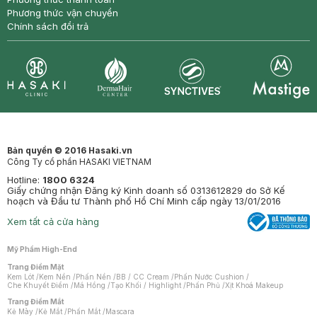
Phương thức vận chuyển
Chính sách đổi trả
Synctives
Clinic
Dermahair
Mastige
Bản quyền © 2016 Hasaki.vn
Công Ty cổ phần HASAKI VIETNAM
Hotline:
1800 6324
Giấy chứng nhận Đăng ký Kinh doanh số 0313612829 do Sở Kế
hoạch và Đầu tư Thành phố Hồ Chí Minh cấp ngày 13/01/2016
Xem tất cả cửa hàng
Mỹ Phẩm High-End
Trang Điểm Mặt
Kem Lót
/
Kem Nền
/
Phấn Nền
/
BB / CC Cream
/
Phấn Nước Cushion
/
Che Khuyết Điểm
/
Má Hồng
/
Tạo Khối / Highlight
/
Phấn Phủ
/
Xịt Khoá Makeup
Trang Điểm Mắt
Kẻ Mày
/
Kẻ Mắt
/
Phấn Mắt
/
Mascara