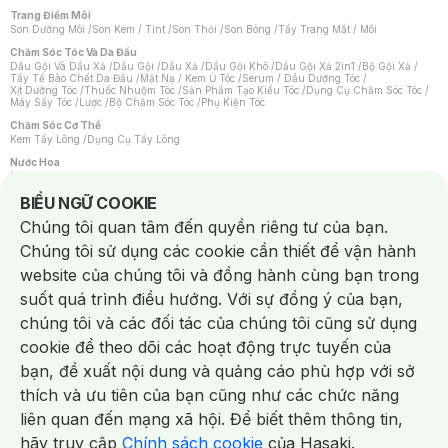
Trang Điểm Môi
Son Dưỡng Môi
/
Son Kem / Tint
/
Son Thỏi
/
Son Bóng
/
Tẩy Trang Mắt / Môi
Chăm Sóc Tóc Và Da Đầu
Dầu Gội Và Dầu Xả
/
Dầu Gội
/
Dầu Xả
/
Dầu Gội Khô
/
Dầu Gội Xả 2in1
/
Bộ Gội Xả
/
Tẩy Tế Bào Chết Da Đầu
/
Mặt Nạ / Kem Ủ Tóc
/
Serum / Dầu Dưỡng Tóc
/
Xịt Dưỡng Tóc
/
Thuốc Nhuộm Tóc
/
Sản Phẩm Tạo Kiểu Tóc
/
Dụng Cụ Chăm Sóc Tóc
/
Máy Sấy Tóc
/
Lược
/
Bộ Chăm Sóc Tóc
/
Phụ Kiện Tóc
Chăm Sóc Cơ Thể
Kem Tẩy Lông
/
Dụng Cụ Tẩy Lông
Nước Hoa
Nước Hoa Nữ
/
Nước Hoa Nam
/
Nước Hoa Cao Cấp
/
Xịt Thơm Toàn Thân
/
Nước Hoa Vùng Kín
Notice about cookies usage
BIỂU NGỮ COOKIE
Chăm Sóc Cá Nhân
Chúng tôi quan tâm đến quyền riêng tư của bạn.
Chống Muỗi
/
Khẩu Trang
/
Máy Massage
/
Mặt Nạ Xông Hơi
/
Nước Rửa Tay
/
Sản Phẩm Chăm Sóc Khác
/
Bàn Chải Đánh Răng
/
Bàn Chải Điện
/
Chúng tôi sử dụng các cookie cần thiết để vận hành
Hỗ Trợ Trắng Răng
/
Kem Đánh Răng
/
Máy Tăm Nước
/
Nước Súc Miệng
/
Tăm / Chỉ Nha Khoa
/
Xịt Thơm Miệng
/
Dung Dịch Vệ Sinh
/
Dưỡng Vùng Kín
/
website của chúng tôi và đồng hành cùng bạn trong
Khăn Ướt Vệ Sinh Vùng Kín
/
Băng Vệ Sinh
/
Tampon
/
Bọt Cạo Râu
/
Dao Cạo Râu
/
Máy Cạo Râu
suốt quá trình điều hướng. Với sự đồng ý của bạn,
Vấn Đề Về Da
chúng tôi và các đối tác của chúng tôi cũng sử dụng
Da Dầu / Lỗ Chân Lông To
/
Da Khô / Mất Nước
/
Da Lão Hóa
/
Da Mụn
/
Da Nhạy Cảm / Kích Ứng
/
Da Xỉn Màu
/
Thâm / Nám / Tàn Nhang
/
cookie để theo dõi các hoạt động trực tuyến của
Quầng Thâm & Bọng Mắt
/
Sẹo
/
Viêm Da Cơ Địa
bạn, đề xuất nội dung và quảng cáo phù hợp với sở
Dụng Cụ / Phụ Kiện Chăm Sóc Da
Chat i
Bông Tẩy Trang
/
Khăn Lau Mặt Khô
/
Dụng Cụ / Máy Rửa Mặt
/
Máy Chăm Sóc Da
/
thích và ưu tiên của bạn cũng như các chức năng
Dụng Cụ Chăm Sóc Khác
liên quan đến mạng xã hội. Để biết thêm thông tin,
hãy truy cập
Chính sách cookie
của Hasaki.
NowFree 2H
Giao Nhanh Miễn Phí 2H
Xem chi tiết