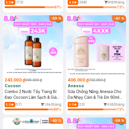
150ml
(173)
(298)
916/tháng
5.0
4.8
81
%
73
%
-
59
%
-
42
%
243.000 ₫
406.000 ₫
590.000 ₫
702.000 ₫
Cocoon
Anessa
Combo 2 Nước Tẩy Trang Bí
Sữa Chống Nắng Anessa Cho
Đao Cocoon Làm Sạch & Giảm
Da Nhạy Cảm & Trẻ Em 60ml
Dầu 500ml
(Mới)
(57)
1.6k/tháng
(23)
436/tháng
5.0
5.0
89
%
73
%
-
40
%
-
58
%