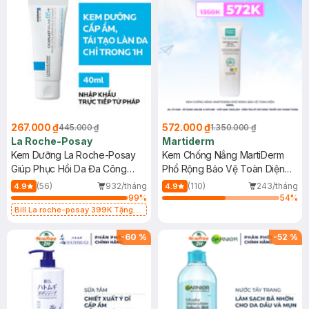
267.000 ₫
572.000 ₫
445.000 ₫
1.350.000 ₫
La Roche-Posay
Martiderm
Kem Dưỡng La Roche-Posay
Kem Chống Nắng MartiDerm
Giúp Phục Hồi Da Đa Công
Phổ Rộng Bảo Vệ Toàn Diện
Dụng 40ml
40ml
(56)
932/tháng
(110)
243/tháng
4.9
4.9
99
%
54
%
Bill La roche-posay 399K Tặng
Gel rửa mặt da dầu nhạy cảm 50ml
(SL có hạn)
-
60
%
-
52
%