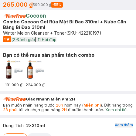
265.000 ₫
590.000 ₫
-
55
%
Cocoon
Combo Cocoon Gel Rửa Mặt Bí Đao 310ml + Nước Cân
Bằng Bí Đao 310ml
Winter Melon Cleanser + Toner
(SKU:
422210197
)
5
(
2
Đánh giá)
|
11
Hỏi đáp
Start Icon
Bạn có thể mua sản phẩm tách combo
191.000 ₫
224.000 ₫
Giao Nhanh Miễn Phí 2H
Bạn muốn nhận hàng trước
20h
hôm nay (
Miễn phí
). Đặt hàng trong
28 phút
tới và chọn giao hàng
2H
ở bước thanh toán.
Xem chi tiết
Xem thêm
Dung Tích
:
2x310ml