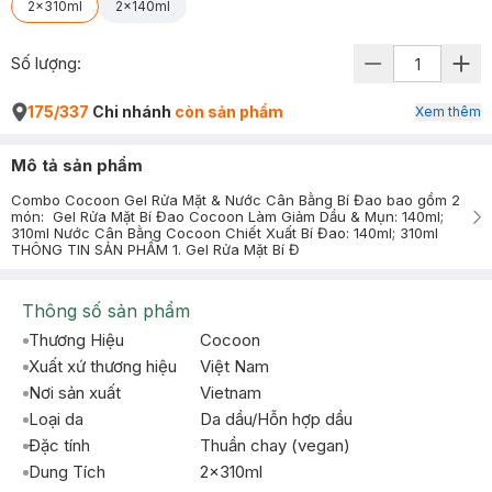
2x310ml
2x140ml
Số lượng:
175/337
Chi nhánh
còn sản phẩm
Xem thêm
Mô tả sản phẩm
Combo Cocoon Gel Rửa Mặt & Nước Cân Bằng Bí Đao bao gồm 2
món: Gel Rửa Mặt Bí Đao Cocoon Làm Giảm Dầu & Mụn: 140ml;
310ml Nước Cân Bằng Cocoon Chiết Xuất Bí Đao: 140ml; 310ml
THÔNG TIN SẢN PHẨM 1. Gel Rửa Mặt Bí Đ
Thông số sản phẩm
Thương Hiệu
Cocoon
Xuất xứ thương hiệu
Việt Nam
Nơi sản xuất
Vietnam
Loại da
Da dầu/Hỗn hợp dầu
Đặc tính
Thuần chay (vegan)
Dung Tích
2x310ml