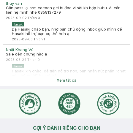
triển thần kì luôn, srm bí đao không gây khô da mà còn giữ được
thúy vân
sự thoải mái cho mặt không khô rát, có mùi tràm trà thơm, dễ
Cần pass lại srm cocoon gel bí đao vì sài kh hợp huhu. Ai cần
chịu còn toner lúc lên mặt thì siêu mát nhưng có gây chút kích
liên hệ mình nhé 0858137279
ứng nhẹ ở vùng mụn lúc mới dùng vì thành phần sản phẩm có
2025-09-02
Thích
0
nia 4% nhưng dùng lâu thì da mặt quen dần, giúp giảm kha khá
tình trạng tiết dầu thừa và hỗ trợ làm giảm sợi bã nhờn hiệu quả.
Hasaki
sản phẩm tốt đáng trải nghiệm ạ!!
Dạ Hasaki chào bạn, nhờ bạn chủ động inbox giúp mình để
Hasaki hỗ trợ bạn cụ thể hơn ạ
2025-09-03
Thích
1
Nhật Khang Vũ
Sale đến chừng nào ạ
2025-03-24
Thích
0
Hasaki
Hasaki xin chào, để tiện hỗ trợ hơn, bạn nhấn nút phần "chat
với chúng tôi" bạn nhé !
Xem tất cả
2025-03-25
Thích
0
GỢI Ý DÀNH RIÊNG CHO BẠN