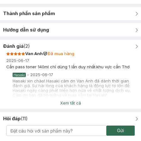
Thành phần sản phẩm
Hướng dẫn sử dụng
Đánh giá
(
2
)
Van Anh
Đã mua hàng
2025-06-17
Cần pass toner 140ml chỉ dùng 1 lần duy nhất.khu vực cần Thơ
-
2025-06-17
Hasaki
Hasaki xin chào! Hasaki cảm ơn Van Anh đã dành thời gian
đánh giá. Sự hài lòng của khách hàng là động lực to lớn để
Hasaki ngày càng phát triển hơn nữa về chất lượng dịch vụ.
Cảm ơn bạn đã tin tưởng và mua sắm tại Hasaki!
Xem tất cả
Phú Lè
Đã mua hàng
2024-07-17
Hỏi đáp
(
11
)
mình mua combo sản phẩm srm và toner bí đao của cocoon,
các review nói srm và toner có vẻ vô thưởng vô phạt nhưng trên
da mặt dậy thì hậu breakout thiên dầu của mình đã giảm bớt các
Gửi
sản phẩm serum treatment khác và chỉ tập trung làm sạch bằng
2 em này và cấp nước cho mặt thì tình trạng da mặt mình tiến