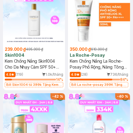
239.000 ₫
350.000 ₫
495.000 ₫
610.000 ₫
Skin1004
La Roche-Posay
Kem Chống Nắng Skin1004
Kem Chống Nắng La Roche-
Cho Da Nhạy Cảm SPF 50+
Posay Phổ Rộng, Nâng Tông
50ml
Kiềm Dầu 50ml
(119)
1.0k/tháng
(28)
736/tháng
4.8
4.9
14
%
84
%
Bill Skin1004 từ 399k Tặng Kem
Bill La roche-posay 399K Tặng
Chống Nắng Cho Da Nhạy Cảm
Gel rửa mặt da dầu nhạy cảm 50ml
SPF 50+ 20ml (SL Có Hạn)
(SL có hạn)
-
42
%
-
40
%