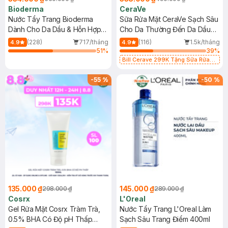
Bioderma
CeraVe
Nước Tẩy Trang Bioderma
Sữa Rửa Mặt CeraVe Sạch Sâu
Dành Cho Da Dầu & Hỗn Hợp
Cho Da Thường Đến Da Dầu
500ml
473ml
(228)
717/tháng
(116)
1.5k/tháng
4.9
4.9
51
%
39
%
Bill Cerave 299K Tặng Sữa Rửa
Mặt Cerave 30ml (SL có hạn)
-
55
%
-
50
%
135.000 ₫
145.000 ₫
298.000 ₫
289.000 ₫
Cosrx
L'Oreal
Gel Rửa Mặt Cosrx Tràm Trà,
Nước Tẩy Trang L'Oreal Làm
0.5% BHA Có Độ pH Thấp
Sạch Sâu Trang Điểm 400ml