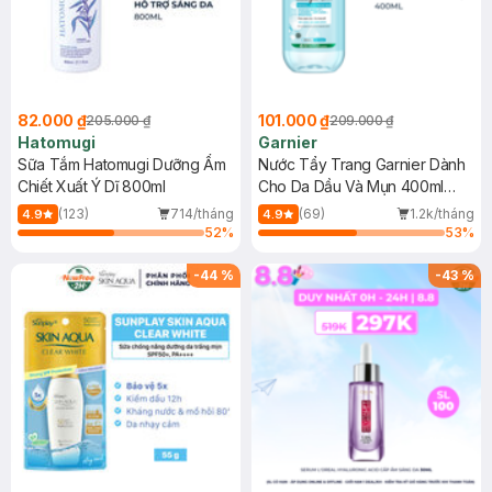
82.000 ₫
101.000 ₫
205.000 ₫
209.000 ₫
Hatomugi
Garnier
Sữa Tắm Hatomugi Dưỡng Ẩm
Nước Tẩy Trang Garnier Dành
Chiết Xuất Ý Dĩ 800ml
Cho Da Dầu Và Mụn 400ml
(Mới)
(123)
714/tháng
(69)
1.2k/tháng
4.9
4.9
52
%
53
%
-
44
%
-
43
%