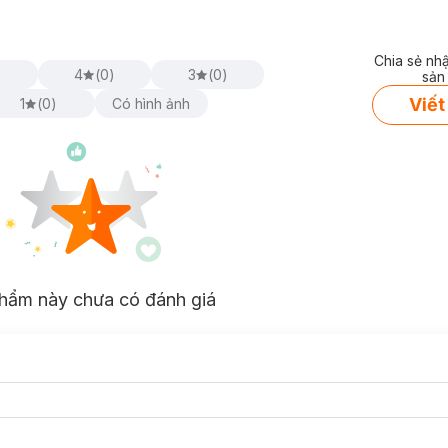
Chia sẻ nh
)
4
(
0
)
3
(
0
)
sản
Viết
1
(
0
)
Có hình ảnh
m
Dầu Tẩy Trang Hoa Hồng
, cho phép nhũ hóa vô hình ngay từ khi mát-
 sữa. Sản phẩm với dung tích “cỡ đại” 310ml mới ra mắt chắc chắn là
và hiệu quả.
hẩm này chưa có đánh giá