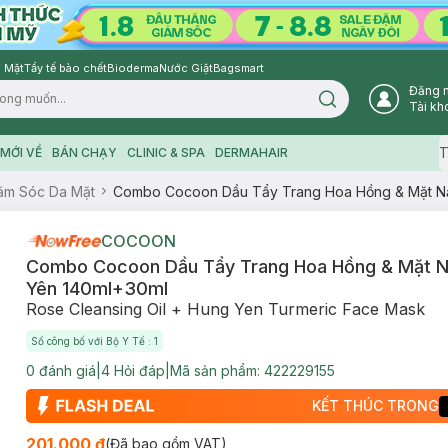
 Mặt
Tẩy tế bào chết
Bioderma
Nước Giặt
Bagsmart
Đăng 
Search icon
Tài kh
T
MỚI VỀ
BÁN CHẠY
CLINIC & SPA
DERMAHAIR
ăm Sóc Da Mặt
Combo Cocoon Dầu Tẩy Trang Hoa Hồng & Mặt N
COCOON
Combo Cocoon Dầu Tẩy Trang Hoa Hồng & Mặt 
Yên 140ml+30ml
Rose Cleansing Oil + Hung Yen Turmeric Face Mask
Số công bố với Bộ Y Tế : 1
0
đánh giá
|
4
Hỏi đáp
|
Mã sản phẩm:
422229155
KẾT THÚC TRONG
201.000 ₫
(Đã bao gồm VAT)