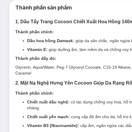
Thành phần sản phẩm
1. Dầu Tẩy Trang Cocoon Chiết Xuất Hoa Hồng 140
Công nghệ BCME (Bicontinuous Microemulsion)
là một bư
bền màu và "cứng đầu", kể cả các sản phẩm chống nước, mà 
Thành phần chính:
Dầu hoa hồng Damask:
giúp da săn chắc, ngăn ngừa l
Vitamin E:
giúp dưỡng ẩm, làm mềm da và chống oxy hó
Thành phần đầy đủ:
Glycerin, Aqua/Water, Peg-7 Glyceryl Cocoate, C15-19 Alkane
Caramel
2.
Mặt Nạ Nghệ Hưng Yên Cocoon Giúp Da Rạng Rỡ
Thành phần chính:
Chiết xuất dầu nghệ:
có tác dụng chống oxy hoá, hỗ t
nhàng.
Chiết xuất yến mạch:
cung cấp độ ẩm cho da, hỗ trợ k
Vitamin B3 (Niacinamide):
cấp ẩm, ngăn ngừa các dấu h