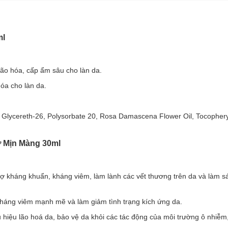
ml
ớc tiến đột phá trong ngành mỹ phẩm, giúp hòa tan dễ dàng các sản 
vẫn giữ được sự dịu nhẹ và ẩm mịn cho da.
ão hóa, cấp ẩm sâu cho làn da.
a cho làn da.
, Glycereth-26, Polysorbate 20, Rosa Damascena Flower Oil, Tocophery
 Mịn Màng 30ml
rợ kháng khuẩn, kháng viêm, làm lành các vết thương trên da và làm 
háng viêm mạnh mẽ và làm giảm tình trạng kích ứng da.
iệu lão hoá da, bảo vệ da khỏi các tác động của môi trường ô nhiễm, 