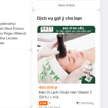
.
Xem thêm
Dịch vụ gợi ý cho bạn
yldimethyl
t) Meal Extract,
ans Regia (Walnut)
hyl Lactate,
ate
450.000 ₫
Điện Di Lạnh Chuẩn Hàn Vitamin C
(20%) + H.A
(1)
2.9k/tháng
5.0
1 Lần
|
60 phút