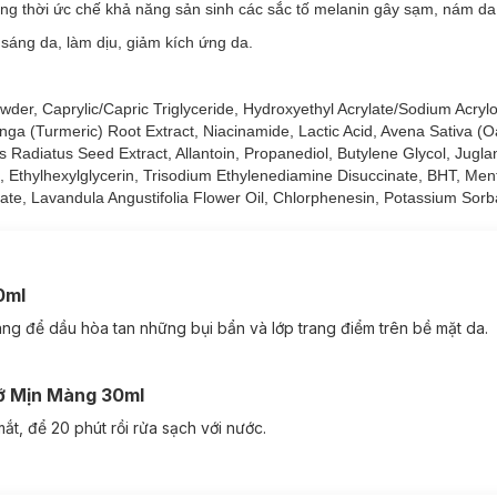
g thời ức chế khả năng sản sinh các sắc tố melanin gây sạm, nám da
sáng da, làm dịu, giảm kích ứng da.
der, Caprylic/Capric Triglyceride, Hydroxyethyl Acrylate/Sodium Acrylo
a (Turmeric) Root Extract, Niacinamide, Lactic Acid, Avena Sativa (Oa
s Radiatus Seed Extract, Allantoin, Propanediol, Butylene Glycol, Jugl
 Ethylhexylglycerin, Trisodium Ethylenediamine Disuccinate, BHT, Ment
te, Lavandula Angustifolia Flower Oil, Chlorphenesin, Potassium Sorb
0ml
ng để dầu hòa tan những bụi bẩn và lớp trang điểm trên bề mặt da.
ỡ Mịn Màng 30ml
t, để 20 phút rồi rửa sạch với nước.