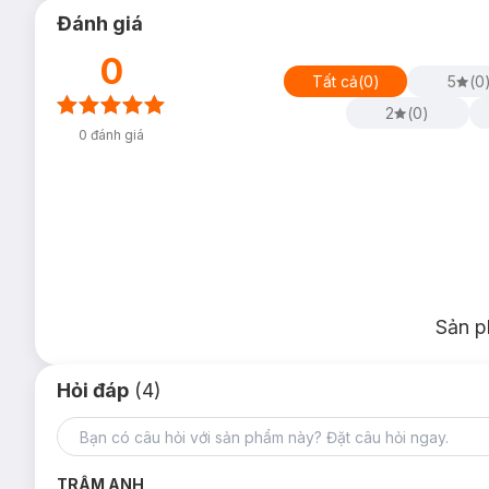
Đánh giá
0
Tất cả
(
0
)
5
(
0
2
(
0
)
Cocoon
đã ứng dụng công nghệ tiên tiến này trong sản phẩ
0
đánh giá
bẩn và lớp trang điểm mà không cần thêm bước nhũ hoá trắng
hảo để bạn trải nghiệm quy trình làm sạch da lâu dài, tiện lợi 
Sản p
Hỏi đáp
(4)
TRÂM ANH