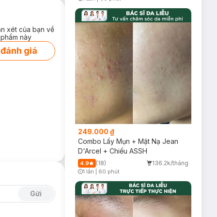
Timer Gray Icon
ận xét của bạn về
 phẩm này
 đánh giá
xa, cuốn trôi bụi
 sự lựa chọn hoàn
249.000 ₫
Combo Lấy Mụn + Mặt Nạ Jean
D'Arcel + Chiếu ASSH
(18)
136.2k/tháng
4.9
1 lần
|
60 phút
Timer Gray Icon
Gửi