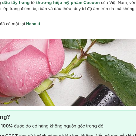
g
dầu tẩy trang
từ
thương hiệu mỹ phẩm Cocoon
của Việt Nam, với
lớp trang điểm, bụi bẩn và dầu thừa, duy trì độ ẩm trên da mà không 
đã có mặt tại
Hasaki
.
ông?
) 100%
được do có hàng không nguồn gốc trong đó.
đơn GTGT
cho dù khách hàng có lấy hay không. Nếu có nhu cầu lấy