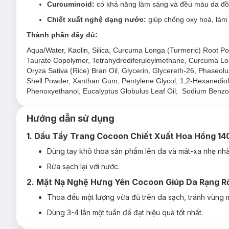
Curcuminoid:
có khả năng làm sáng và đều màu da đồn
Chiết xuất nghệ dạng nước:
giúp chống oxy hoá, làm 
Thành phần đầy đủ:
Aqua/Water, Kaolin, Silica, Curcuma Longa (Turmeric) Root Pow
Taurate Copolymer, Tetrahydrodiferuloylmethane, Curcuma Long
Oryza Sativa (Rice) Bran Oil, Glycerin, Glycereth-26, Phaseolu
Shell Powder, Xanthan Gum, Pentylene Glycol, 1,2-Hexanediol,
Phenoxyethanol, Eucalyptus Globulus Leaf Oil, Sodium Benzoa
Hướng dẫn sử dụng
1. Dầu Tẩy Trang Cocoon Chiết Xuất Hoa Hồng 14
Dùng tay khô thoa sản phẩm lên da và mát-xa nhẹ nhà
Rửa sạch lại với nước.
2.
Mặt Nạ Nghệ Hưng Yên Cocoon Giúp Da Rạng R
Thoa đều một lượng vừa đủ trên da sạch, tránh vùng mắ
Dùng 3-4 lần một tuần để đạt hiệu quả tốt nhất.