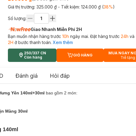
Giá thị trường:
325.000 ₫
- Tiết kiệm:
124.000 ₫
(
38
%
)
Số lượng:
Giao Nhanh Miễn Phí 2H
Bạn muốn nhận hàng trước
10h
ngày mai. Đặt hàng trước
24h
và 
2H
ở bước thanh toán.
Xem thêm
250/337 CN
MUA NGAY N
GIỎ HÀNG
CART PLUS ICON
Còn hàng
Trễ tặng
D
Đánh giá
Hỏi đáp
Hưng Yên 140ml+30ml
bao gồm 2 món:
ịn Màng 30ml
g 140ml