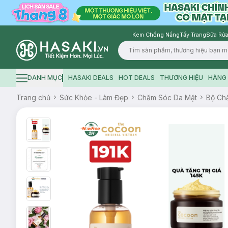
Kem Chống Nắng
Tẩy Trang
Sữa Rửa
Logo
DANH MỤC
HASAKI DEALS
HOT DEALS
THƯƠNG HIỆU
HÀNG 
Hamburger icon
Trang chủ
Sức Khỏe - Làm Đẹp
Chăm Sóc Da Mặt
Bộ Ch