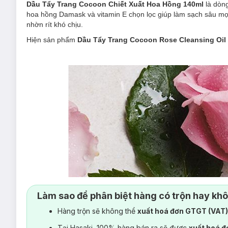
Dầu Tẩy Trang Cocoon Chiết Xuất Hoa Hồng 140ml
là dòn
hoa hồng Damask và vitamin E chọn lọc giúp làm sạch sâu mọi 
nhờn rít khó chịu.
Hiện sản phẩm
Dầu Tẩy Trang Cocoon Rose Cleansing Oil
Làm sao để phân biệt hàng có trộn hay kh
Hàng trộn sẽ không thể
xuất hoá đơn GTGT (VAT
Tại Hasaki, 100% hàng bán ra sẽ được
xuất hoá 