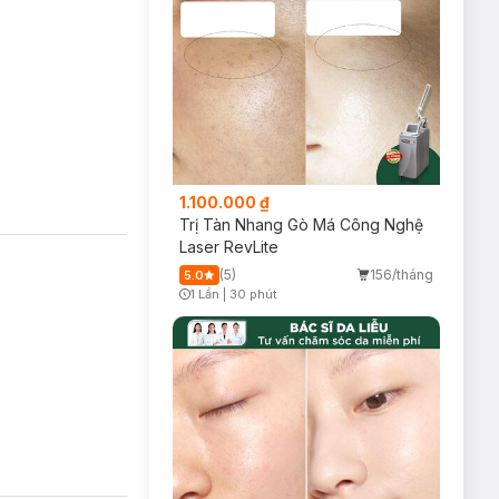
1.100.000 ₫
Trị Tàn Nhang Gò Má Công Nghệ
Laser RevLite
(5)
156/tháng
5.0
1 Lần
|
30 phút
Timer Gray Icon