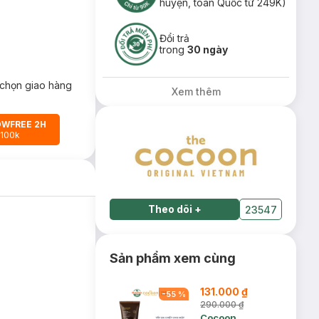
huyện, toàn Quốc từ 249K)
Đổi trả
trong
30 ngày
chọn giao hàng
Xem thêm
OWFREE 2H
 100k
Theo dõi
+
23547
Sản phẩm xem cùng
131.000 ₫
-
55
%
290.000 ₫
Cocoon