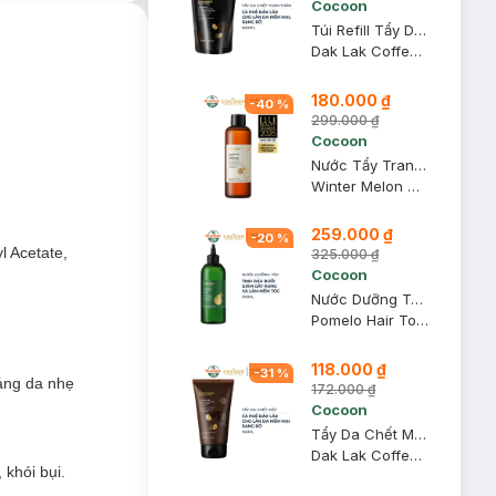
Cocoon
Túi Refill Tẩy Da Chết Toàn Thân Cocoon Sạch Da 600ml
Dak Lak Coffee Body Polish
phẩm trang điểm
180.000 ₫
-
40
%
299.000 ₫
Cocoon
Nước Tẩy Trang Bí Đao Cocoon Làm Sạch & Giảm Dầu 500ml
Winter Melon Micellar Water
259.000 ₫
-
20
%
l Acetate,
325.000 ₫
Cocoon
Nước Dưỡng Tóc Cocoon Tinh Dầu Bưởi 310ml
Pomelo Hair Tonic
118.000 ₫
-
31
%
sáng da nhẹ
172.000 ₫
Cocoon
Tẩy Da Chết Mặt Cocoon Cà Phê Đắk Lắk 150ml
Dak Lak Coffee Face Polish
khói bụi.