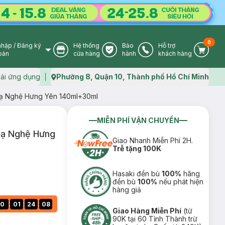
0
nhập
/
Đăng ký
Hệ thống
Bảo
Hỗ trợ
User Icon
Store Icon
Warranty Icon
Phone Icon
Cart I
oản
cửa hàng
hành
khách hàng
ải ứng dụng
Phường 8, Quận 10, Thành phố Hồ Chí Minh
Map icon
ạ Nghệ Hưng Yên 140ml+30ml
MIỄN PHÍ VẬN CHUYỂN
Nạ Nghệ Hưng
Giao Nhanh Miễn Phí 2H.
Trễ tặng 100K
Hasaki đền bù
100%
hãng
đền bù
100%
nếu phát hiện
hàng giả
:
:
:
0
01
24
07
Giao Hàng Miễn Phí
(từ
90K tại 60 Tỉnh Thành trừ