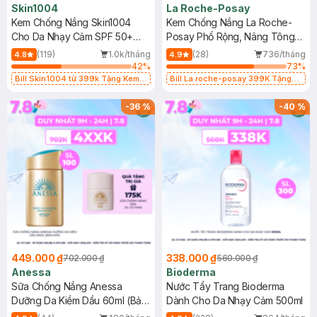
Skin1004
La Roche-Posay
Kem Chống Nắng Skin1004
Kem Chống Nắng La Roche-
Cho Da Nhạy Cảm SPF 50+
Posay Phổ Rộng, Nâng Tông
50ml
Kiềm Dầu 50ml
(119)
1.0k/tháng
(28)
736/tháng
4.8
4.9
42
%
73
%
Bill Skin1004 từ 399k Tặng Kem
Bill La roche-posay 399K Tặng
Chống Nắng Cho Da Nhạy Cảm
Gel rửa mặt da dầu nhạy cảm 50ml
SPF 50+ 20ml (SL Có Hạn)
(SL có hạn)
-
36
%
-
40
%
449.000 ₫
338.000 ₫
702.000 ₫
560.000 ₫
Anessa
Bioderma
Sữa Chống Nắng Anessa
Nước Tẩy Trang Bioderma
Dưỡng Da Kiềm Dầu 60ml (Bản
Dành Cho Da Nhạy Cảm 500ml
Mới)