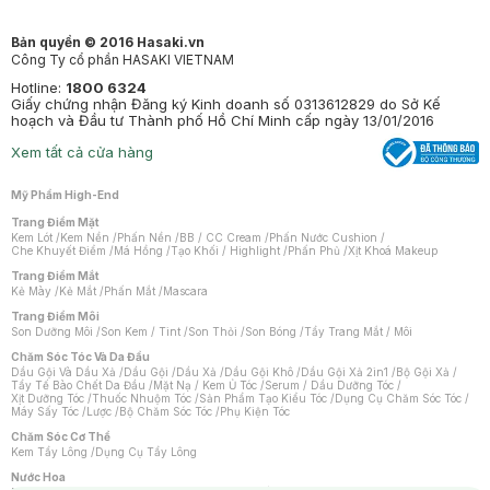
Bản quyền © 2016 Hasaki.vn
Công Ty cổ phần HASAKI VIETNAM
Hotline:
1800 6324
Giấy chứng nhận Đăng ký Kinh doanh số 0313612829 do Sở Kế
hoạch và Đầu tư Thành phố Hồ Chí Minh cấp ngày 13/01/2016
Xem tất cả cửa hàng
Mỹ Phẩm High-End
Trang Điểm Mặt
Kem Lót
/
Kem Nền
/
Phấn Nền
/
BB / CC Cream
/
Phấn Nước Cushion
/
Che Khuyết Điểm
/
Má Hồng
/
Tạo Khối / Highlight
/
Phấn Phủ
/
Xịt Khoá Makeup
Trang Điểm Mắt
Kẻ Mày
/
Kẻ Mắt
/
Phấn Mắt
/
Mascara
Trang Điểm Môi
Son Dưỡng Môi
/
Son Kem / Tint
/
Son Thỏi
/
Son Bóng
/
Tẩy Trang Mắt / Môi
Chăm Sóc Tóc Và Da Đầu
Dầu Gội Và Dầu Xả
/
Dầu Gội
/
Dầu Xả
/
Dầu Gội Khô
/
Dầu Gội Xả 2in1
/
Bộ Gội Xả
/
Tẩy Tế Bào Chết Da Đầu
/
Mặt Nạ / Kem Ủ Tóc
/
Serum / Dầu Dưỡng Tóc
/
Xịt Dưỡng Tóc
/
Thuốc Nhuộm Tóc
/
Sản Phẩm Tạo Kiểu Tóc
/
Dụng Cụ Chăm Sóc Tóc
/
Máy Sấy Tóc
/
Lược
/
Bộ Chăm Sóc Tóc
/
Phụ Kiện Tóc
Chăm Sóc Cơ Thể
Kem Tẩy Lông
/
Dụng Cụ Tẩy Lông
Nước Hoa