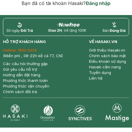
Bạn đã có tài khoản Hasaki?
Đăng nhập
return
nowfree
price
HỖ TRỢ KHÁCH HÀNG
VỀ HASAKI.VN
Hotline:
1800 6324
Giới thiệu Hasaki.vn
(Miễn phí , 08-22h kể cả T7, CN)
Chính sách bảo mật
Điều khoản sử dụng
Các câu hỏi thường gặp
Hasaki cẩm nang
Gửi yêu cầu hỗ trợ
Tuyển dụng
Hướng dẫn đặt hàng
Liên hệ
Phương thức thanh toán
Phương thức vận chuyển
Chính sách đổi trả
Synctives
Clinic
Dermahair
Mastige