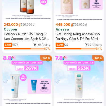
243.000 ₫
449.000 ₫
590.000 ₫
702.000 ₫
Cocoon
Anessa
Combo 2 Nước Tẩy Trang Bí
Sữa Chống Nắng Anessa Cho
Đao Cocoon Làm Sạch & Giảm
Da Nhạy Cảm & Trẻ Em 60ml
Dầu 500ml
(Mới)
(57)
1.6k/tháng
(23)
394/tháng
5.0
5.0
67
%
64
%
-
40
%
-
59
%