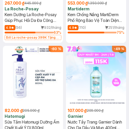
267.000 ₫
553.000 ₫
445.000 ₫
1.350.000 ₫
La Roche-Posay
Martiderm
Kem Dưỡng La Roche-Posay
Kem Chống Nắng MartiDerm
Giúp Phục Hồi Da Đa Công
Phổ Rộng Bảo Vệ Toàn Diện
Dụng 40ml
40ml
(56)
932/tháng
(110)
251/tháng
4.9
4.9
63
%
75
%
Bill La roche-posay 399K Tặng
Gel rửa mặt da dầu nhạy cảm 50ml
(SL có hạn)
-
60
%
-
49
%
82.000 ₫
107.000 ₫
205.000 ₫
209.000 ₫
Hatomugi
Garnier
Sữa Tắm Hatomugi Dưỡng Ẩm
Nước Tẩy Trang Garnier Dành
Chiết Xuất Ý Dĩ 800ml
Cho Da Dầu Và Mụn 400ml