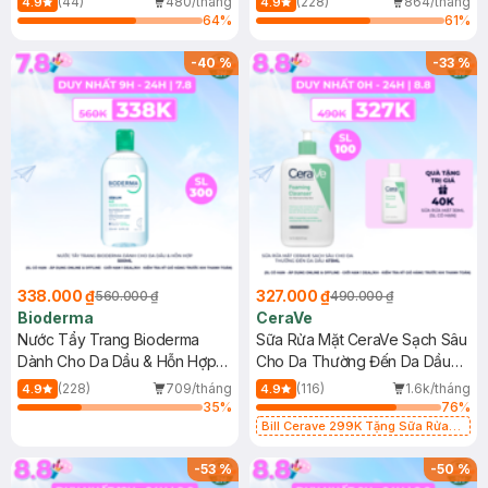
(44)
480/tháng
(228)
864/tháng
4.9
4.9
64
%
61
%
-
40
%
-
33
%
338.000 ₫
327.000 ₫
560.000 ₫
490.000 ₫
Bioderma
CeraVe
Nước Tẩy Trang Bioderma
Sữa Rửa Mặt CeraVe Sạch Sâu
Dành Cho Da Dầu & Hỗn Hợp
Cho Da Thường Đến Da Dầu
500ml
473ml
(228)
709/tháng
(116)
1.6k/tháng
4.9
4.9
35
%
76
%
Bill Cerave 299K Tặng Sữa Rửa
Mặt Cerave 30ml (SL có hạn)
-
53
%
-
50
%