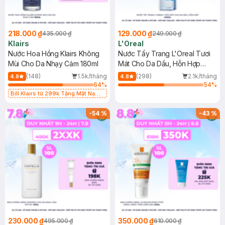
218.000 ₫
129.000 ₫
435.000 ₫
249.000 ₫
Klairs
L'Oreal
Nước Hoa Hồng Klairs Không
Nước Tẩy Trang L'Oreal Tươi
Mùi Cho Da Nhạy Cảm 180ml
Mát Cho Da Dầu, Hỗn Hợp
400ml
(148)
1.5k/tháng
(298)
2.1k/tháng
4.8
4.8
64
%
54
%
Bill Klairs từ 299k Tặng Mặt Nạ
Làm Dịu Da & Kiểm Soát Dầu Nhờn
25ml (SL Có Hạn)
-
54
%
-
43
%
230.000 ₫
350.000 ₫
495.000 ₫
610.000 ₫