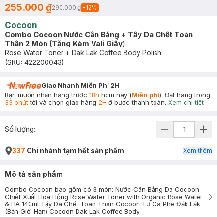
255.000 ₫
290.000 ₫
-
12
%
Cocoon
Combo Cocoon Nước Cân Bằng + Tẩy Da Chết Toàn
Thân 2 Món (Tặng Kèm Vali Giấy)
Rose Water Toner + Dak Lak Coffee Body Polish
(SKU:
422200043
)
Giao Nhanh Miễn Phí 2H
Bạn muốn nhận hàng trước
18h
hôm nay (
Miễn phí
). Đặt hàng trong
33 phút
tới và chọn giao hàng
2H
ở bước thanh toán.
Xem chi tiết
Số lượng:
337
Chi nhánh tạm hết sản phẩm
Xem thêm
Mô tả sản phẩm
Combo Cocoon bao gồm có 3 món: Nước Cân Bằng Da Cocoon
Chiết Xuất Hoa Hồng Rose Water Toner with Organic Rose Water
& HA 140ml Tẩy Da Chết Toàn Thân Cocoon Từ Cà Phê Đắk Lắk
(Bản Giới Hạn) Cocoon Dak Lak Coffee Body