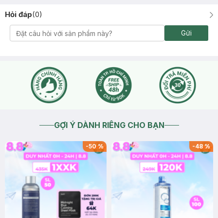
Hỏi đáp
(
0
)
Gửi
GỢI Ý DÀNH RIÊNG CHO BẠN
-
50
%
-
48
%