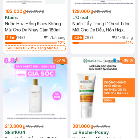
185.000 ₫
129.000 ₫
435.000 ₫
249.000 ₫
Klairs
L'Oreal
Nước Hoa Hồng Klairs Không
Nước Tẩy Trang L'Oreal Tươi
Mùi Cho Da Nhạy Cảm 180ml
Mát Cho Da Dầu, Hỗn Hợp
400ml
(148)
1.7k/tháng
(298)
2.1k/tháng
4.8
4.8
32
%
12
%
Bill Klairs từ 299k Tặng Mặt Nạ
Làm Dịu Da & Kiểm Soát Dầu Nhờn
25ml (SL Có Hạn)
-
57
%
-
38
%
213.000 ₫
381.000 ₫
495.000 ₫
610.000 ₫
Skin1004
La Roche-Posay