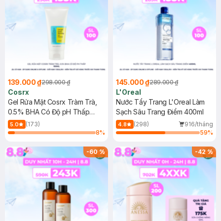
139.000 ₫
145.000 ₫
298.000 ₫
289.000 ₫
Cosrx
L'Oreal
Gel Rửa Mặt Cosrx Tràm Trà,
Nước Tẩy Trang L'Oreal Làm
0.5% BHA Có Độ pH Thấp
Sạch Sâu Trang Điểm 400ml
150ml
(173)
(298)
916/tháng
5.0
4.8
8
%
59
%
-
60
%
-
42
%