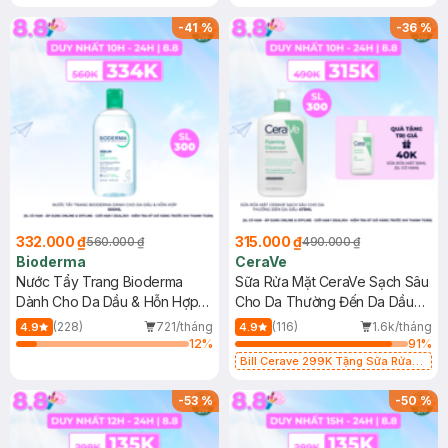
-
41
%
-
36
%
332.000 ₫
315.000 ₫
560.000 ₫
490.000 ₫
Bioderma
CeraVe
Nước Tẩy Trang Bioderma
Sữa Rửa Mặt CeraVe Sạch Sâu
Dành Cho Da Dầu & Hỗn Hợp
Cho Da Thường Đến Da Dầu
500ml
473ml
(228)
721/tháng
(116)
1.6k/tháng
4.9
4.9
12
%
91
%
Bill Cerave 299K Tặng Sữa Rửa
Mặt Cerave 30ml (SL có hạn)
-
53
%
-
50
%