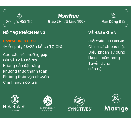
return
nowfree
price
HỖ TRỢ KHÁCH HÀNG
VỀ HASAKI.VN
Hotline:
1800 6324
Giới thiệu Hasaki.vn
(Miễn phí , 08-22h kể cả T7, CN)
Chính sách bảo mật
Điều khoản sử dụng
Các câu hỏi thường gặp
Hasaki cẩm nang
Gửi yêu cầu hỗ trợ
Tuyển dụng
Hướng dẫn đặt hàng
Liên hệ
Phương thức thanh toán
Phương thức vận chuyển
Chính sách đổi trả
Synctives
Clinic
Dermahair
Mastige