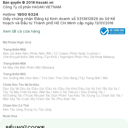
Bản quyền © 2016 Hasaki.vn
Công Ty cổ phần HASAKI VIETNAM
Hotline:
1800 6324
Giấy chứng nhận Đăng ký Kinh doanh số 0313612829 do Sở Kế
hoạch và Đầu tư Thành phố Hồ Chí Minh cấp ngày 13/01/2016
Xem tất cả cửa hàng
Mỹ Phẩm High-End
Trang Điểm Mặt
Kem Lót
/
Kem Nền
/
Phấn Nền
/
BB / CC Cream
/
Phấn Nước Cushion
/
Che Khuyết Điểm
/
Má Hồng
/
Tạo Khối / Highlight
/
Phấn Phủ
/
Xịt Khoá Makeup
Trang Điểm Mắt
Kẻ Mày
/
Kẻ Mắt
/
Phấn Mắt
/
Mascara
Trang Điểm Môi
Son Dưỡng Môi
/
Son Kem / Tint
/
Son Thỏi
/
Son Bóng
/
Tẩy Trang Mắt / Môi
Chăm Sóc Tóc Và Da Đầu
Dầu Gội Và Dầu Xả
/
Dầu Gội
/
Dầu Xả
/
Dầu Gội Khô
/
Dầu Gội Xả 2in1
/
Bộ Gội Xả
/
Tẩy Tế Bào Chết Da Đầu
/
Mặt Nạ / Kem Ủ Tóc
/
Serum / Dầu Dưỡng Tóc
/
Xịt Dưỡng Tóc
/
Thuốc Nhuộm Tóc
/
Sản Phẩm Tạo Kiểu Tóc
/
Dụng Cụ Chăm Sóc Tóc
/
Máy Sấy Tóc
/
Lược
/
Bộ Chăm Sóc Tóc
/
Phụ Kiện Tóc
Chăm Sóc Cơ Thể
Kem Tẩy Lông
/
Dụng Cụ Tẩy Lông
Nước Hoa
Nước Hoa Nữ
/
Nước Hoa Nam
/
Nước Hoa Cao Cấp
/
Xịt Thơm Toàn Thân
/
Nước Hoa Vùng Kín
Notice about cookies usage
BIỂU NGỮ COOKIE