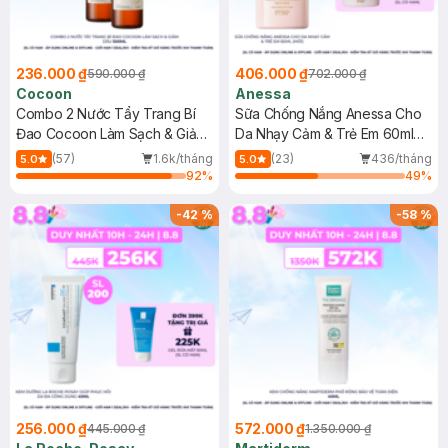
236.000 ₫
406.000 ₫
590.000 ₫
702.000 ₫
Cocoon
Anessa
Combo 2 Nước Tẩy Trang Bí
Sữa Chống Nắng Anessa Cho
Đao Cocoon Làm Sạch & Giảm
Da Nhạy Cảm & Trẻ Em 60ml
Dầu 500ml
(Mới)
(57)
1.6k/tháng
(23)
436/tháng
5.0
5.0
92
%
49
%
-
42
%
-
58
%
256.000 ₫
572.000 ₫
445.000 ₫
1.350.000 ₫