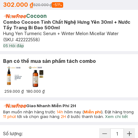
302.000 ₫
620.000 ₫
-
51
%
Cocoon
Combo Cocoon Tinh Chất Nghệ Hưng Yên 30ml + Nước
Tẩy Trang Bí Đao 500ml
Hung Yen Turmeric Serum + Winter Melon Micellar Water
(SKU:
422222558
)
0
5
Hỏi đáp
Bạn có thể mua sản phẩm tách combo
259.000 ₫
180.000 ₫
Giao Nhanh Miễn Phí 2H
Bạn muốn nhận hàng trước
14h
hôm nay (
Miễn phí
). Đặt hàng trong
11 phút
tới và chọn giao hàng
2H
ở bước thanh toán.
Xem chi tiết
Số lượng: