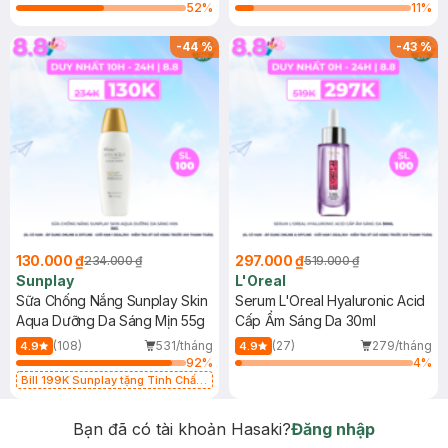
52
%
11
%
-
44
%
-
43
%
130.000 ₫
297.000 ₫
234.000 ₫
519.000 ₫
Sunplay
L'Oreal
Sữa Chống Nắng Sunplay Skin
Serum L'Oreal Hyaluronic Acid
Aqua Dưỡng Da Sáng Mịn 55g
Cấp Ẩm Sáng Da 30ml
(108)
531/tháng
(27)
279/tháng
4.9
4.9
92
%
4
%
Bill 199K Sunplay tặng Tinh Chất
Chống Nắng 7g trị giá 30K (SL có
hạn)
Bạn đã có tài khoản Hasaki?
Đăng nhập