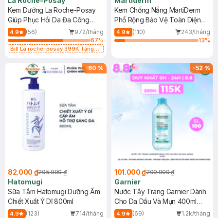
La Roche-Posay
Martiderm
Kem Dưỡng La Roche-Posay
Kem Chống Nắng MartiDerm
Giúp Phục Hồi Da Đa Công
Phổ Rộng Bảo Vệ Toàn Diện
Dụng 40ml
40ml
(56)
972/tháng
(110)
243/tháng
4.9
4.9
67
%
13
%
Bill La roche-posay 399K Tặng
Gel rửa mặt da dầu nhạy cảm 50ml
(SL có hạn)
-
60
%
-
52
%
82.000 ₫
101.000 ₫
205.000 ₫
209.000 ₫
Hatomugi
Garnier
Sữa Tắm Hatomugi Dưỡng Ẩm
Nước Tẩy Trang Garnier Dành
Chiết Xuất Ý Dĩ 800ml
Cho Da Dầu Và Mụn 400ml
(Mới)
(123)
714/tháng
(69)
1.2k/tháng
4.9
4.9