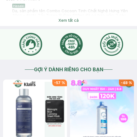
Hasaki
Dạ, sản phẩm tên Combo Cocoon Tinh Chất Nghệ Hưng Yên
30ml + Nước Tẩy Trang Bí Đao 500ml đã có bao gồm 2 sản
phẩm Nước Tẩy Trang Bí Đao Cocoon Winter Melon Micellar
Xem tất cả
Water 500ml và Tinh Chất Cocoon Turmeric Serum Chiết
Xuất Từ Nghệ Hưng Yên 30ml
2025-04-02
Thích
0
GỢI Ý DÀNH RIÊNG CHO BẠN
-
57
%
-
48
%