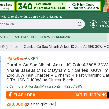
 Mặt
Tẩy tế bào chết
Bioderma
Nước Giặt
Bagsmart
Đăng 
Search icon
Tài kh
T
MỚI VỀ
BÁN CHẠY
CLINIC & SPA
DERMAHAIR
n Điện Thoại
Combo Củ Sạc Nhanh Anker 1C Zolo A2698 30W + C
ANKER
Combo Củ Sạc Nhanh Anker 1C Zolo A2698 30W 
Nhanh Baseus C To C Dynamic 4 Series 100W 1m
Zolo 30W Fast Charger + Dynamic 4 Fast Charging Da
C To USB-C 100W 1m Cluster Black
0
đánh giá
|
0
Hỏi đáp
|
Mã sản phẩm:
422501899
KẾT THÚC TRONG
298.000 ₫
(Đã bao gồm VAT)