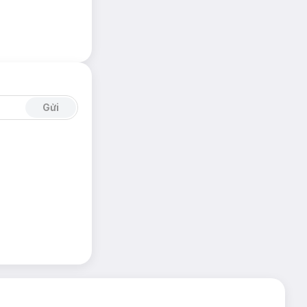
 cấp dòng điện tối
 không dây, đồng
Gửi
Baseus
của Hong
ho các thiết bị
bộ hóa nhanh
rong mọi hoàn
 cho bạn lựa