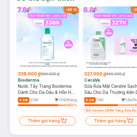
-
39
%
-
40
%
-
3
338.000 ₫
327.000 ₫
560.000 ₫
490.000 ₫
Bioderma
CeraVe
rma
Nước Tẩy Trang Bioderma
Sữa Rửa Mặt CeraVe Sạc
m
Dành Cho Da Dầu & Hỗn Hợp
Sâu Cho Da Thường Đến 
500ml
Dầu 473ml
/tháng
(228)
709/tháng
(116)
1.6k/t
4.9
4.9
22
%
80
%
Bill Cerave 299K Tặng Sữa Rử
Mặt Cerave 30ml (SL có hạn)
Thêm giỏ hàng
Thêm giỏ hàng