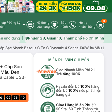
0
nhập
/
Đăng ký
Hệ thống
Bảo
Hỗ trợ
User Icon
Store Icon
Warranty Icon
Phone Icon
Cart I
oản
cửa hàng
hành
khách hàng
ải ứng dụng
Phường 8, Quận 10, Thành phố Hồ Chí Minh
Map icon
áp Sạc Nhanh Baseus C To C Dynamic 4 Series 100W 1m Màu Đen
MIỄN PHÍ VẬN CHUYỂN
+ Cáp Sạc
Giao Nhanh Miễn Phí 2H.
 Màu Đen
Trễ tặng 100K
ta Cable USB-
Hasaki đền bù
100%
hãng
đền bù
100%
nếu phát hiện
hàng giả
:
:
:
0
02
26
09
Giao Hàng Miễn Phí
(từ
90K tại 60 Tỉnh Thành trừ