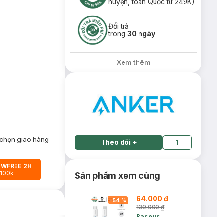
huyện, toàn Quốc từ 249K)
Đổi trả
trong
30 ngày
Xem thêm
chọn giao hàng
Theo dõi
+
1
OWFREE 2H
 100k
Sản phẩm xem cùng
64.000 ₫
-
54
%
139.000 ₫
Baseus