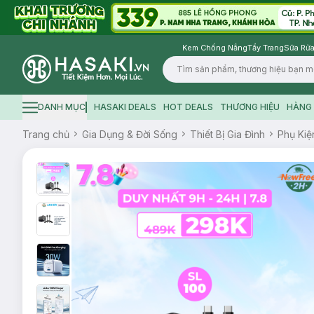
Kem Chống Nắng
Tẩy Trang
Sữa Rửa
Logo
DANH MỤC
HASAKI DEALS
HOT DEALS
THƯƠNG HIỆU
HÀNG 
Hamburger icon
Trang chủ
Gia Dụng & Đời Sống
Thiết Bị Gia Đình
Phụ Kiệ