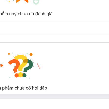
hệ PowerIQ độc quyền, giúp củ sạc tự động nhận diện thiết bị và cung
hẩm này chưa có đánh giá
uá áp, quá nhiệt và ngắn mạch, giúp bạn yên tâm khi sạc thiết bị.
g cổng USB-C, bao gồm điện thoại thông minh, máy tính bảng, tai nghe
eries 100W
able USB-C To USB-C 100W
là phụ kiện điện thoại đến từ thương hiệu
ệu tốc độ cao. Với công suất tối đa 100W, sản phẩm đáp ứng hoàn hảo c
áy tính bảng. Khả năng truyền tải dữ liệu lên đến 480Mbps giúp đồng 
ất liệu bền bỉ, chiếc cáp này trở thành người bạn đồng hành lý tưởng t
Series 100W
chính hãng đã có tại
Hasaki
với 2 phân loại và nhiều màu
n phẩm chưa có hỏi đáp