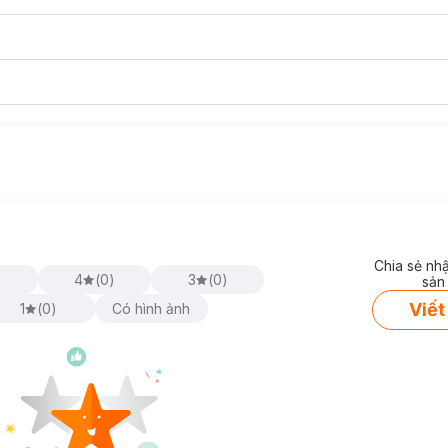
698 30W:
Chia sẻ nh
ng nghệ Power Delivery (PD), cho phép sạc nhanh các thiết bị tương t
)
4
(
0
)
3
(
0
)
sản
 Android cao cấp. Bạn sẽ tiết kiệm được đáng kể thời gian sạc so với c
Viết
1
(
0
)
Có hình ảnh
ần như tương đương với một đồng xu, có thể dễ dàng bỏ vào túi quần, 
i đi làm, đi học hay đi du lịch.