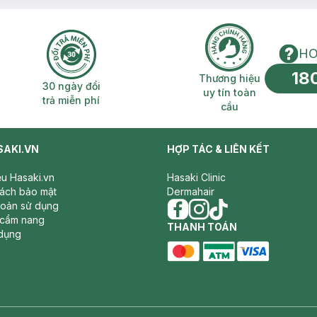
HO
18
n phí 2H
30 ngày đổi trả miễn phí
Thương hiệu uy 
Thương hiệu
30 ngày đổi
uy tín toàn
trả miễn phí
cầu
SAKI.VN
HỢP TÁC & LIÊN KẾT
iệu Hasaki.vn
Hasaki Clinic
sách bảo mật
Dermahair
hoản sử dụng
 cẩm nang
facebook
THANH TOÁN
instagram
tiktok
dụng
master card
ATM card
visa card