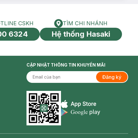
TLINE CSKH
TÌM CHI NHÁNH
HOTLINE CSKH
Tìm chi nhánh
00 6324
Hệ thống Hasaki
tín toàn cầu
CẬP NHẬT THÔNG TIN KHUYẾN MÃI
Đăng ký
Appstore icon
Goolge Play icon