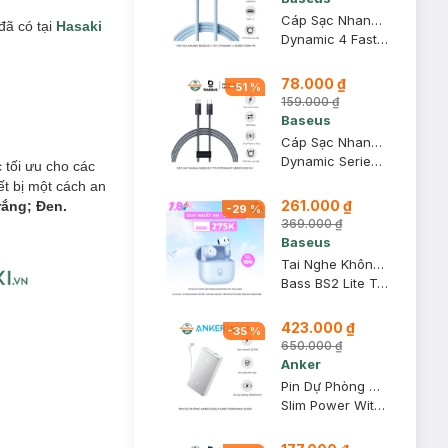
Cáp Sạc Nhanh Baseus C To C Dynamic 4 Series 100W 1m Màu Xanh
đã có tại
Hasaki
Dynamic 4 Fast Charging Data Cable USB-C To USB-C 100W 1m Galaxy Blue
78.000 ₫
-
51
%
159.000 ₫
Baseus
Cáp Sạc Nhanh Baseus C To IP Dynamic Series 20W 1m Màu Xám Xanh
Dynamic Series Type C To Lightning PD 20W 1m Slate Gray
 tối ưu cho các
ết bị một cách an
261.000 ₫
rắng;
Đen.
-
29
%
369.000 ₫
Baseus
Tai Nghe Không Dây Baseus Bass BS2 Lite Màu Xanh
Bass BS2 Lite True Wireless Earbuds
423.000 ₫
-
35
%
650.000 ₫
Anker
Pin Dự Phòng Anker Zolo A110D 10000mAh 22.5W Màu Trắng
Slim Power With Built-In 90° Cable