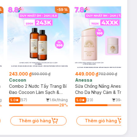
%
-
59
%
-
36
%
243.000 ₫
449.000 ₫
590.000 ₫
702.000 ₫
Cocoon
Anessa
m
Combo 2 Nước Tẩy Trang Bí
Sữa Chống Nắng Anessa
Đao Cocoon Làm Sạch &
Cho Da Nhạy Cảm & Trẻ Em
Giảm Dầu 500ml
60ml (Mới)
g
(57)
1.6k/tháng
(23)
394/tháng
5.0
5.0
%
28
%
64
%
Thêm giỏ hàng
Thêm giỏ hàng