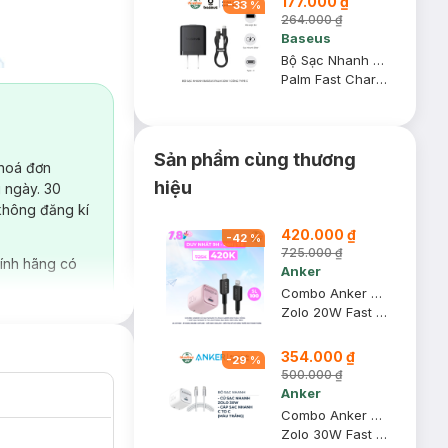
177.000 ₫
-
33
%
264.000 ₫
Baseus
Bộ Sạc Nhanh Baseus Palm 20W 1 Cổng Type C
Palm Fast Charger 1C 20W US Cluster Black
Sản phẩm cùng thương
 hoá đơn
hiệu
 ngày. 30
không đăng kí
420.000 ₫
-
42
%
725.000 ₫
ính hãng có
Anker
Combo Anker Củ Sạc Nhanh 1C Zolo A2699 20W Màu Hồng + Cáp Sạc Nhanh C To Lightning 322 30W 1.8m Màu Đen
Zolo 20W Fast Charger + 322 USB-C to Lightning Cable
354.000 ₫
-
29
%
500.000 ₫
Anker
Combo Anker Củ Sạc Nhanh 1C Zolo A2698 30W + Cáp Sạc Nhanh C To C Zolo A8060 240W 1m (Màu Trắng)
Zolo 30W Fast Charger + Durable, Braided Fast Charging Cable