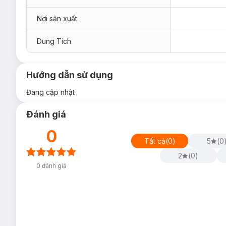
Nơi sản xuất
Dung Tích
Hướng dẫn sử dụng
Đang cập nhật
Ưu thế nổi bật của Củ Sạc Nhanh 1C Anker Zolo A2
Đánh giá
Sạc nhanh Power Delivery (PD) 30W
0
Với công suất 30W, củ sạc
Anker Zolo A2698
hỗ trợ cô
Tất cả
(
0
)
5
(
0
(từ iPhone 8 trở lên), iPad Pro và nhiều dòng điện thoại
2
(
0
)
thường.
0
đánh giá
Thiết kế siêu nhỏ gọn
Củ sạc được thiết kế với kích thước cực kỳ nhỏ gọn, g
hề chiếm nhiều không gian, rất thích hợp để mang theo kh
Công nghệ PowerIQ thông minh