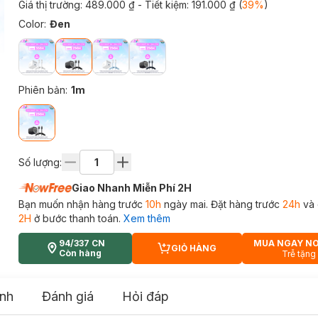
Giá thị trường:
489.000 ₫
- Tiết kiệm:
191.000 ₫
(
39
%
)
Color
:
Đen
Phiên bản
:
1m
Số lượng:
Giao Nhanh Miễn Phí 2H
Bạn muốn nhận hàng trước
10h
ngày mai. Đặt hàng trước
24h
và 
2H
ở bước thanh toán.
Xem thêm
94/337 CN
MUA NGAY N
GIỎ HÀNG
CART PLUS ICON
Còn hàng
Trễ tặng
nh
Đánh giá
Hỏi đáp