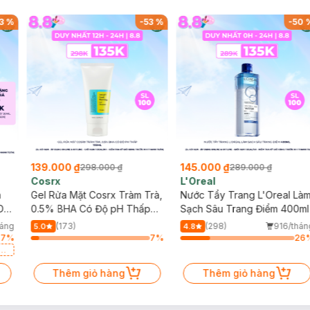
3
%
-
53
%
-
50
139.000 ₫
145.000 ₫
298.000 ₫
289.000 ₫
Cosrx
L'Oreal
h
Gel Rửa Mặt Cosrx Tràm Trà,
Nước Tẩy Trang L'Oreal Là
Da
0.5% BHA Có Độ pH Thấp
Sạch Sâu Trang Điểm 400ml
150ml
háng
(173)
(298)
916/thán
5.0
4.8
67
%
7
%
26
a
Thêm giỏ hàng
Thêm giỏ hàng