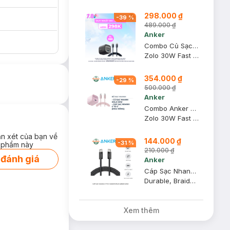
298.000 ₫
-
39
%
489.000 ₫
Anker
Combo Củ Sạc Nhanh Anker 1C Zolo A2698 30W Màu Đen + Cáp Sạc Nhanh Baseus C To C Dynamic 4 Series 100W 1m Màu Xám Xanh
Zolo 30W Fast Charger + Dynamic 4 Fast Charging Data Cable USB-C To USB-C 100W 1m Cosmic Black
354.000 ₫
-
29
%
500.000 ₫
Anker
Combo Anker Củ Sạc Nhanh 1C Zolo A2698 30W + Cáp Sạc Nhanh C To C Zolo A8060 240W 1m (Màu Hồng)
Zolo 30W Fast Charger + Durable, Braided Fast Charging Cable
ận xét của bạn về
144.000 ₫
hích như iPhone
-
31
%
 phẩm này
210.000 ₫
ác củ sạc thông
 đánh giá
Anker
Cáp Sạc Nhanh Anker C To C Zolo A8060 240W 1.8m Màu Đen
Durable, Braided Fast Charging Cable
túi xách mà không
Xem thêm