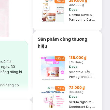
259.000 ₫
-
34
%
392.000 ₫
Dove
Combo Dove Sữa Tắm Hương Vanilla 500g + Tẩy Da Chết Body Hương Dừa 298g
Pampering Care + Moisturizing Body Scrub Sugar & Coconut Fragrance
Sản phẩm cùng thương
hiệu
138.000 ₫
-
22
%
 hoá đơn
175.844 ₫
 ngày. 30
Dove
không đăng kí
Smoothie Tẩy Da Chết Dove Hương Lựu Đỏ 280g (Mẫu Mới)
Pomegranate Body Scrub
ính hãng có
72.000 ₫
-
31
%
105.000 ₫
Dove
Serum Ngăn Mùi Dove Giúp Da Sáng Mịn Đều Màu 40ml
Deodorant Dry Serum 3% Niacinamide + 10X Collagen