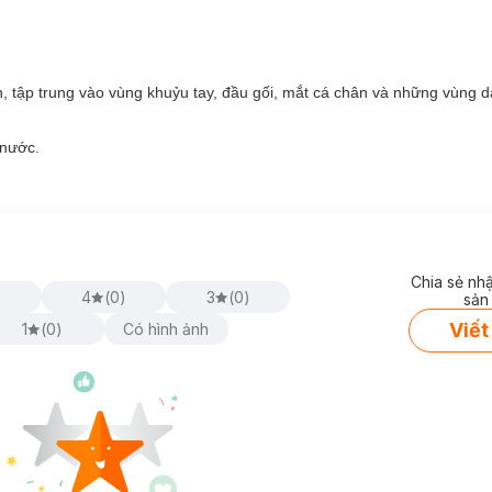
, sáng rạng rỡ và lưu hương hoa anh đào ngọt ngào sau mỗi lần tắm.
ười tiêu dùng với nốt hương nước hoa sang trọng, tăng khả năng lưu 
 tập trung vào vùng khuỷu tay, đầu gối, mắt cá chân và những vùng d
khi tắm và không gây bết dính.
à căng bóng.
 nước.
mpering Care Cải Thiện Làn Da Khô
Chia sẻ nh
)
4
(
0
)
3
(
0
)
sản
Viết
1
(
0
)
Có hình ảnh