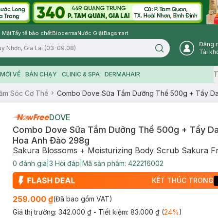
 Mặt
Tẩy tế bào chết
Bioderma
Nước Giặt
Bagsmart
Đăng 
Search icon
Tài kh
T
MỚI VỀ
BÁN CHẠY
CLINIC & SPA
DERMAHAIR
ăm Sóc Cơ Thể
Combo Dove Sữa Tắm Dưỡng Thể 500g + Tẩy Da
DOVE
Combo Dove Sữa Tắm Dưỡng Thể 500g + Tẩy Da
Hoa Anh Đào 298g
Sakura Blossoms + Moisturizing Body Scrub Sakura F
0
đánh giá
|
3
Hỏi đáp
|
Mã sản phẩm:
422216002
KẾT THÚC TRONG
259.000 ₫
(Đã bao gồm VAT)
Giá thị trường:
342.000 ₫
- Tiết kiệm:
83.000 ₫
(
24
%
)