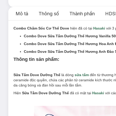
Mô tả
Thông số
Thành phần
HDS
Combo Chăm Sóc Cơ Thể Dove
hiện đã có tại
Hasaki
với 3 
Combo Dove Sữa Tắm Dưỡng Thể Hương Vanilla 50
Combo Dove Sữa Tắm Dưỡng Thể Hương Hoa Anh Đà
Combo Dove Sữa Tắm Dưỡng Thể Hương Anh Đào 5
Thông tin sản phẩm:
Sữa Tắm Dove Dưỡng Thể
là dòng
sữa tắm
đến từ thương 
ceramide độc quyền, chứa các phân tử ceramide kích thước n
da căng bóng và đàn hồi sau mỗi lần tắm.
Hiện
Sữa Tắm Dove Dưỡng Thể
đã có mặt tại
Hasaki
với cá