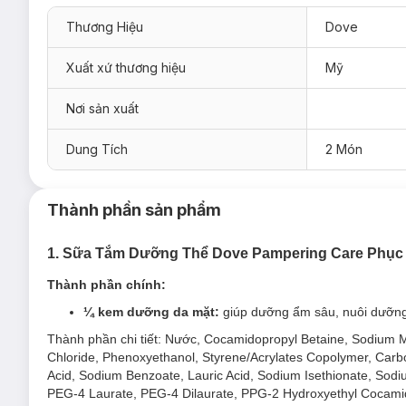
Thương Hiệu
Dove
Xuất xứ thương hiệu
Mỹ
Nơi sản xuất
Dung Tích
2 Món
Thành phần sản phẩm
1. Sữa Tắm Dưỡng Thể Dove Pampering Care Phục 
Thành phần chính:
¼ kem dưỡng da mặt:
giúp dưỡng ẩm sâu, nuôi dưỡng 
1. Sữa Tắm Dưỡng Thể Dove Pro-Ceramide R
Thành phần chi tiết: Nước, Cocamidopropyl Betaine, Sodium M
Chloride, Phenoxyethanol, Styrene/Acrylates Copolymer, Carbom
Acid, Sodium Benzoate, Lauric Acid, Sodium Isethionate, Sodi
PEG-4 Laurate, PEG-4 Dilaurate, PPG-2 Hydroxyethyl Cocamid