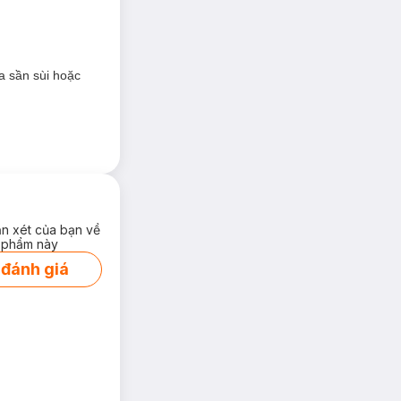
hương.
a sần sùi hoặc
ận xét của bạn về
 phẩm này
 đánh giá