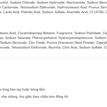
 Alcohol, Sodium Chloride, Sodium Hydroxide, Niacinamide, Sodium Benz
Carbonate, Tetrasodium Etidronate, Hydroxystearic Acid, Prunus Serr
e, Lactic Acid, Palmitic Acid, Sodium Sulfate, Arachidic Acid, CI 14700, 
Stearic Acid, Cocamidopropyl Betaine, Fragrance, Sodium Palmitate, Cet
c Wax, Sodium Stearate, Phenoxyethanol, Hydroxyacetophenone, Sodium
 Sodium Benzoate, Zinc Oxide, Punica Granatum Seed Powder, Capryli
onate, Tetrasodium Etidronate, Alumina, Citric Acid, Sodium Sulfate, C
 lòng bàn tay hoặc bông tắm.
e nhẹ nhàng, thư giãn theo chiều kim đồng hồ.