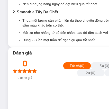
Nên sử dụng hàng ngày để đạt hiệu quả tốt nhất.
Chiết xuất hoa anh đào và muối hồng
giúp da ẩm mịn
2. Smoothie Tẩy Da Chết
Hương thơm cải tiến được yêu thích và lựa chọn bởi ng
Thoa một lượng sản phẩm lên da theo chuyển động tròn,
Serum Pro-ceramide
kích thước nhỏ, thẩm thấu nhanh 
sẫm màu khác trên cơ thể.
10x sức mạnh
giúp tái tạo độ ẩm, cho làn da đàn hồi v
Mát-xa nhẹ nhàng từ cổ đến chân, sau đó tắm sạch với
2. Sữa Tắm Dưỡng Thể Dove Pro-Ceramide Pa
Dùng 2-3 lần một tuần để đạt hiệu quả tốt nhất.
Đánh giá
0
Tất cả
(
0
)
5
(
0
2
(
0
)
0
đánh giá