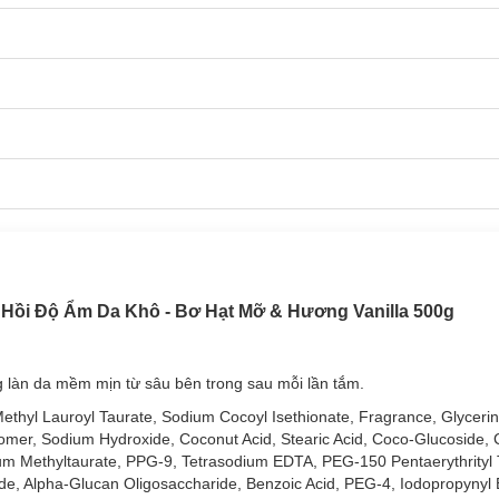
Hồi Độ Ẩm Da Khô - Bơ Hạt Mỡ & Hương Vanilla 500g
làn da mềm mịn từ sâu bên trong sau mỗi lần tắm.
adiance Sáng Da Rạng Rỡ
ethyl Lauroyl Taurate, Sodium Cocoyl Isethionate, Fragrance, Glyceri
er, Sodium Hydroxide, Coconut Acid, Stearic Acid, Coco-Glucoside, Cit
um Methyltaurate, PPG-9, Tetrasodium EDTA, PEG-150 Pentaerythrityl 
e, Alpha-Glucan Oligosaccharide, Benzoic Acid, PEG-4, Iodopropynyl