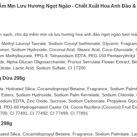
m Mịn Lưu Hương Ngọt Ngào - Chiết Xuất Hoa Anh Đào &
 sạch, cho da mềm mịn và lưu hương hoa anh đào ngọt ngào tươi mát
ethyl Lauroyl Taurate, Sodium Cocoyl Isethionate, Glycerin, Fragra
er, Sodium Hydroxide, Coconut Acid, Stearic Acid, Coco-Glucoside, Cit
um Methyltaurate, PPG-9, Tetrasodium EDTA, PEG-150 Pentaerythrityl 
, Alpha-Glucan Oligosaccharide, Prunus Serrulata Flower Extract, Be
trate, Lactic Acid, Sodium Sulfate, CI 17200
g Dừa 298g
lite, Hydrated Silica, Cocamidopropyl Betaine, Fragrance, Sodium Palmit
ba Esters, Sodium Hydroxide, Sodium Palm Kernelate, Sodium Chloride,
odium EDTA, Zinc Oxide, Sucrose, Sodium Carbonate, Propylene Glyco
Acid, PEG-60 Hydrogenated Castor Oil, Cocos Nucifera (Coconut) Fruit E
 14700, CI 77491, CI 77492, CI 77499, CI 77891
 298g
drated Silica, Cocamidopropyl Betaine, Fragrance, Sodium Palmitate, La