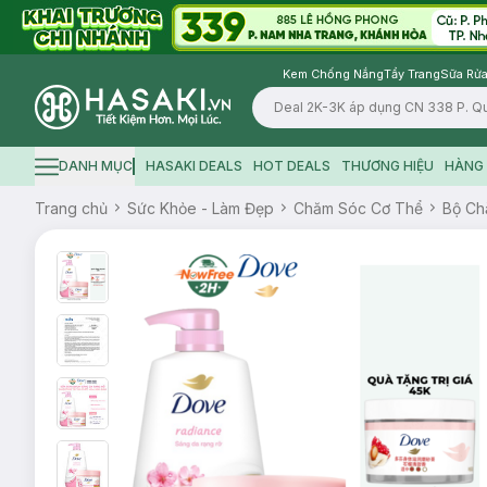
Kem Chống Nắng
Tẩy Trang
Sữa Rửa
Logo
DANH MỤC
HASAKI DEALS
HOT DEALS
THƯƠNG HIỆU
HÀNG 
Hamburger icon
Trang chủ
Sức Khỏe - Làm Đẹp
Chăm Sóc Cơ Thể
Bộ Ch