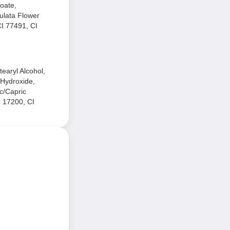
oate,
ulata Flower
CI 77491, CI
earyl Alcohol,
 Hydroxide,
c/Capric
I 17200, CI