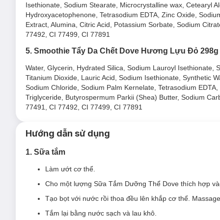
Isethionate, Sodium Stearate, Microcrystalline wax, Cetearyl
Hydroxyacetophenone, Tetrasodium EDTA, Zinc Oxide, Sodium 
Extract, Alumina, Citric Acid, Potassium Sorbate, Sodium Citrat
77492, CI 77499, CI 77891
5. Smoothie Tẩy Da Chết Dove Hương Lựu Đỏ 298g
Water, Glycerin, Hydrated Silica, Sodium Lauroyl Isethionate, 
Titanium Dioxide, Lauric Acid, Sodium Isethionate, Syntheti
Sodium Chloride, Sodium Palm Kernelate, Tetrasodium EDTA,
Triglyceride, Butyrospermum Parkii (Shea) Butter, Sodium Carb
77491, CI 77492, CI 77499, CI 77891
Hướng dẫn sử dụng
1. Sữa tắm
Làm ướt cơ thể.
Loại da phù hợp:
Cho một lượng Sữa Tắm Dưỡng Thể Dove thích hợp vào
Tạo bọt với nước rồi thoa đều lên khắp cơ thể. Massag
Sản phẩm phù hợp với mọi loại da, kể cả da nhạy cảm.
Tắm lại bằng nước sạch và lau khô.
Ưu thế nổi bật: