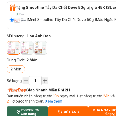
Tặng Smoothie Tẩy Da Chết Dove 50g trị giá 45K (SL c
[Mini] Smoothie Tẩy Da Chết Dove 50g (Màu Ngẫu 
Mùi hương
:
Hoa Anh Đào
Dung Tích
:
2 Món
2 Món
Số lượng:
Giao Nhanh Miễn Phí 2H
Bạn muốn nhận hàng trước
10h
ngày mai. Đặt hàng trước
24h
và 
2H
ở bước thanh toán.
Xem thêm
259/337 CN
MUA NGAY N
GIỎ HÀNG
CART PLUS ICON
Còn hàng
Trễ tặng