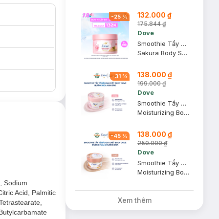
132.000 ₫
-
25
%
175.844 ₫
Dove
Smoothie Tẩy Da Chết Dove Hương Hoa Anh Đào 280g (Mẫu Mới)
Sakura Body Scrub
138.000 ₫
-
31
%
199.000 ₫
Dove
Smoothie Tẩy Da Chết Dove Hương Hoa Anh Đào 298g
Moisturizing Body Scrub Sakura Fragrance
138.000 ₫
-
45
%
250.000 ₫
Dove
Smoothie Tẩy Da Chết Dove Đường Nâu & Hương Dừa 298g
Moisturizing Body Scrub Sugar & Coconut Fragrance
n, Sodium
ric Acid, Palmitic
Xem thêm
Tetrastearate,
 Butylcarbamate