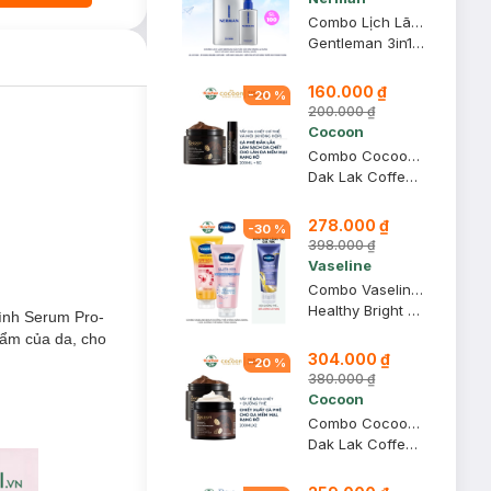
Combo Lịch Lãm Nerman (Sữa Tắm Gội 3in1 350ml & Dung Dịch Vệ Sinh Nam Sanda 100ml) (Mới)
Gentleman 3in1 Wash Body, Face And Hair + Elegant Men Intimate Wash
160.000 ₫
-
20
%
200.000 ₫
Cocoon
Combo Cocoon Tẩy Da Chết Toàn Thân & Môi (Không Hộp) Từ Cà Phê Đắk Lắk
Dak Lak Coffee Body Polish 200ml + Dak-Lak Coffee Lip Scrub 5g
278.000 ₫
-
30
%
398.000 ₫
Vaseline
Combo Vaseline Serum Dưỡng Thể Chống Nắng 300ml + Sữa Dưỡng Thể Nâng Tông 300ml
Healthy Bright Daily Protection & Brightening Serum SPF 50+ PA++++ & Gluta-Hya Body Tone-Up UV Lotion
ình Serum Pro-
 ẩm của da, cho
304.000 ₫
-
20
%
380.000 ₫
Cocoon
Combo Cocoon Làm Sạch Da Chết Và Dưỡng Ẩm Cơ Thể Từ Cà Phê
Dak Lak Coffee Body Polish 200ml + Dak Lak Coffee Body Butter 200ml