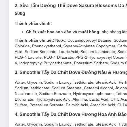
2. Sữa Tắm Dưỡng Thể Dove Sakura Blossoms Da Ẩ
500g
Thành phần chính:
Chiết xuất hoa anh đào và muối hồng:
nhẹ nhàng làm
Thành phần chi tiết:
Nước, Cocamidopropyl Betaine, Sodium M
Chloride, Phenoxyethanol, Styrene/Acrylates Copolymer, Carbom
Acid, Sodium Benzoate, Lauric Acid, Sodium Isethionate, Sodi
PEG-4 Laurate, PEG-4 Dilaurate, PPG-2 Hydroxyethyl Cocamide
4, Iodopropynyl Butylcarbamate, Potassium Sorbate, Sodium Ci
3. Smoothie Tẩy Da Chết Dove Đường Nâu & Hươn
Water, Glycerin, Sodium Lauroyl Isethionate, Stearic Acid, Per
Sodium Isethionate, Sodium Stearate, Cetearyl Alcohol, Jojo
Niacinamide, Sodium Benzoate, Hydroxyacetophenone, Tetras
Etidronate, Hydroxystearic Acid, Alumina, Lactic Acid, Citric 
Sulfate, Potassium Sorbate, Palmitic Acid, Arachidic Acid, CI
4. Smoothie Tẩy Da Chết Dove Hương Hoa Anh Đào
Water, Glycerin, Sodium Lauroyl Isethionate, Stearic Acid, Hy