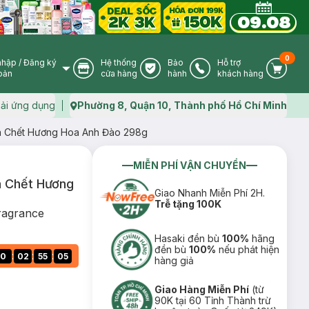
0
nhập
/
Đăng ký
Hệ thống
Bảo
Hỗ trợ
User Icon
Store Icon
Warranty Icon
Phone Icon
Cart I
oản
cửa hàng
hành
khách hàng
ải ứng dụng
Phường 8, Quận 10, Thành phố Hồ Chí Minh
Map icon
 Chết Hương Hoa Anh Đào 298g
MIỄN PHÍ VẬN CHUYỂN
 Chết Hương
Giao Nhanh Miễn Phí 2H.
Trễ tặng 100K
ragrance
Hasaki đền bù
100%
hãng
đền bù
100%
nếu phát hiện
:
:
:
0
02
55
04
hàng giả
Giao Hàng Miễn Phí
(từ
90K tại 60 Tỉnh Thành trừ