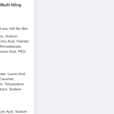
 Muối Hồng
 sau mỗi lần tắm.
nce, Sodium
ric Acid, Palmitic
Tetrastearate,
nzoic Acid, PEG-
ate, Lauric Acid,
 Caramel,
l, Tetrasodium
xtract, Sodium
uric Acid, Sodium