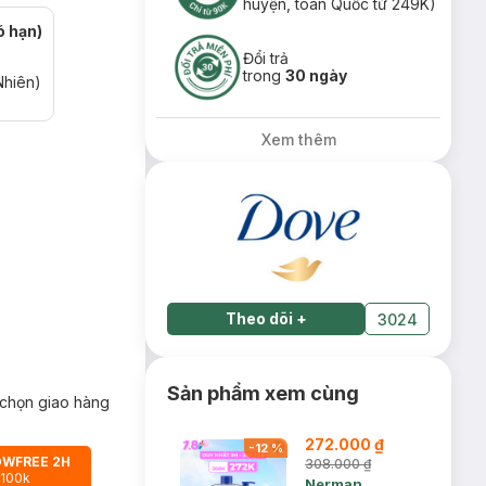
huyện, toàn Quốc từ 249K)
ó hạn)
Đổi trả
trong
30 ngày
Nhiên)
Xem thêm
Theo dõi
+
3024
Sản phẩm xem cùng
chọn giao hàng
272.000 ₫
-
12
%
OWFREE 2H
308.000 ₫
 100k
Nerman