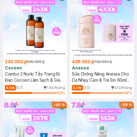
243.000 ₫
428.000 ₫
590.000 ₫
702.000 ₫
Cocoon
Anessa
Combo 2 Nước Tẩy Trang Bí
Sữa Chống Nắng Anessa Cho
Đao Cocoon Làm Sạch & Giảm
Da Nhạy Cảm & Trẻ Em 60ml
Dầu 500ml
(Mới)
(57)
1.6k/tháng
(23)
413/tháng
5.0
5.0
52
%
34
%
-
40
%
-
59
%