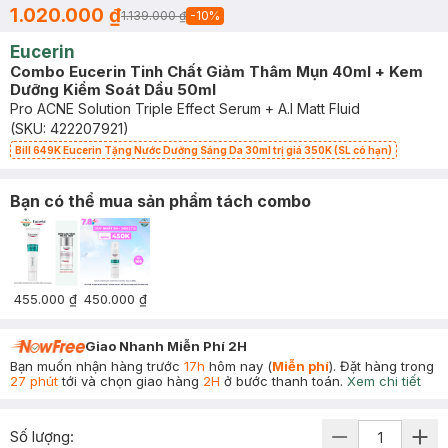
1.020.000 ₫
1.139.000 ₫
-
10
%
Eucerin
Combo Eucerin Tinh Chất Giảm Thâm Mụn 40ml + Kem
Dưỡng Kiểm Soát Dầu 50ml
Pro ACNE Solution Triple Effect Serum + A.I Matt Fluid
(SKU:
422207921
)
Bill 649K Eucerin Tặng Nước Dưỡng Sáng Da 30ml trị giá 350K (SL có hạn)
Bạn có thể mua sản phẩm tách combo
455.000 ₫
450.000 ₫
Giao Nhanh Miễn Phí 2H
Bạn muốn nhận hàng trước
17h
hôm nay (
Miễn phí
). Đặt hàng trong
27 phút
tới và chọn giao hàng
2H
ở bước thanh toán.
Xem chi tiết
Số lượng: