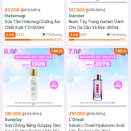
82.000 ₫
107.000 ₫
205.000 ₫
209.000 ₫
Hatomugi
Garnier
Sữa Tắm Hatomugi Dưỡng Ẩm
Nước Tẩy Trang Garnier Dành
Chiết Xuất Ý Dĩ 800ml
Cho Da Dầu Và Mụn 400ml
(Mới)
(123)
714/tháng
(69)
1.1k/tháng
4.9
4.9
52
%
11
%
-
44
%
-
43
%
130.000 ₫
297.000 ₫
234.000 ₫
519.000 ₫
Sunplay
L'Oreal
Sữa Chống Nắng Sunplay Skin
Serum L'Oreal Hyaluronic Acid