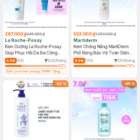
267.000 ₫
553.000 ₫
445.000 ₫
1.350.000 ₫
La Roche-Posay
Martiderm
Kem Dưỡng La Roche-Posay
Kem Chống Nắng MartiDerm
Giúp Phục Hồi Da Đa Công
Phổ Rộng Bảo Vệ Toàn Diện
Dụng 40ml
40ml
(56)
932/tháng
(110)
251/tháng
4.9
4.9
32
%
75
%
Bill La roche-posay 399K Tặng
Gel rửa mặt da dầu nhạy cảm 50ml
(SL có hạn)
-
60
%
-
49
%