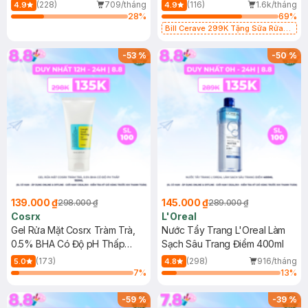
500ml
473ml
(228)
709/tháng
(116)
1.6k/tháng
4.9
4.9
28
%
69
%
Bill Cerave 299K Tặng Sữa Rửa
Mặt Cerave 30ml (SL có hạn)
-
53
%
-
50
%
139.000 ₫
145.000 ₫
298.000 ₫
289.000 ₫
Cosrx
L'Oreal
Gel Rửa Mặt Cosrx Tràm Trà,
Nước Tẩy Trang L'Oreal Làm
0.5% BHA Có Độ pH Thấp
Sạch Sâu Trang Điểm 400ml
150ml
(173)
(298)
916/tháng
5.0
4.8
7
%
13
%
-
59
%
-
39
%