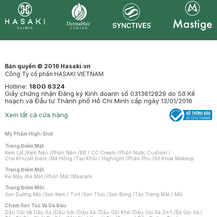
Synctives
Clinic
Dermahair
Mastige
Bản quyền © 2016 Hasaki.vn
Công Ty cổ phần HASAKI VIETNAM
Hotline:
1800 6324
Giấy chứng nhận Đăng ký Kinh doanh số 0313612829 do Sở Kế
hoạch và Đầu tư Thành phố Hồ Chí Minh cấp ngày 13/01/2016
Xem tất cả cửa hàng
Mỹ Phẩm High-End
Trang Điểm Mặt
Kem Lót
/
Kem Nền
/
Phấn Nền
/
BB / CC Cream
/
Phấn Nước Cushion
/
Che Khuyết Điểm
/
Má Hồng
/
Tạo Khối / Highlight
/
Phấn Phủ
/
Xịt Khoá Makeup
Trang Điểm Mắt
Kẻ Mày
/
Kẻ Mắt
/
Phấn Mắt
/
Mascara
Trang Điểm Môi
Son Dưỡng Môi
/
Son Kem / Tint
/
Son Thỏi
/
Son Bóng
/
Tẩy Trang Mắt / Môi
Chăm Sóc Tóc Và Da Đầu
Dầu Gội Và Dầu Xả
/
Dầu Gội
/
Dầu Xả
/
Dầu Gội Khô
/
Dầu Gội Xả 2in1
/
Bộ Gội Xả
/