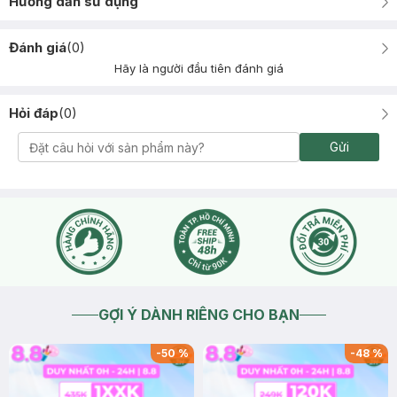
Hướng dẫn sử dụng
Đánh giá
(
0
)
Hãy là người đầu tiên đánh giá
Hỏi đáp
(
0
)
Gửi
GỢI Ý DÀNH RIÊNG CHO BẠN
-
50
%
-
48
%