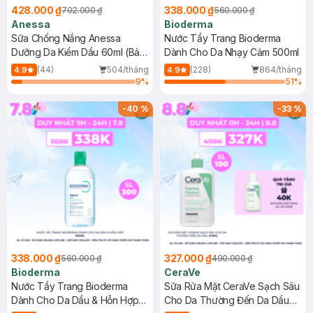
428.000 ₫
338.000 ₫
702.000 ₫
560.000 ₫
Anessa
Bioderma
Sữa Chống Nắng Anessa
Nước Tẩy Trang Bioderma
Dưỡng Da Kiềm Dầu 60ml (Bản
Dành Cho Da Nhạy Cảm 500ml
Mới)
(44)
504/tháng
(228)
864/tháng
4.9
4.9
9
%
51
%
-
40
%
-
33
%
338.000 ₫
327.000 ₫
560.000 ₫
490.000 ₫
Bioderma
CeraVe
Nước Tẩy Trang Bioderma
Sữa Rửa Mặt CeraVe Sạch Sâu
Dành Cho Da Dầu & Hỗn Hợp
Cho Da Thường Đến Da Dầu