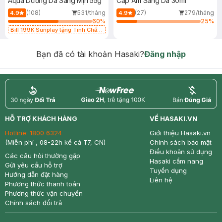
Aqua Dưỡng Da Sáng Mịn 55g
Cấp Ẩm Sáng Da 30ml
(108)
531/tháng
(27)
279/tháng
4.9
4.9
60
%
25
%
Bill 199K Sunplay tặng Tinh Chất
Chống Nắng 7g trị giá 30K (SL có
hạn)
Bạn đã có tài khoản Hasaki?
Đăng nhập
return
nowfree
price
HỖ TRỢ KHÁCH HÀNG
VỀ HASAKI.VN
Hotline:
1800 6324
Giới thiệu Hasaki.vn
(Miễn phí , 08-22h kể cả T7, CN)
Chính sách bảo mật
Điều khoản sử dụng
Các câu hỏi thường gặp
Hasaki cẩm nang
Gửi yêu cầu hỗ trợ
Tuyển dụng
Hướng dẫn đặt hàng
Liên hệ
Phương thức thanh toán
Phương thức vận chuyển
Chính sách đổi trả