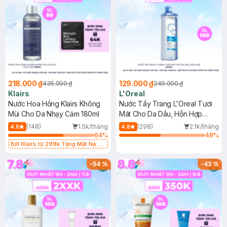
218.000 ₫
129.000 ₫
435.000 ₫
249.000 ₫
Klairs
L'Oreal
Nước Hoa Hồng Klairs Không
Nước Tẩy Trang L'Oreal Tươi
Mùi Cho Da Nhạy Cảm 180ml
Mát Cho Da Dầu, Hỗn Hợp
400ml
(148)
1.5k/tháng
(298)
2.1k/tháng
4.8
4.8
64
%
48
%
Bill Klairs từ 299k Tặng Mặt Nạ
Làm Dịu Da & Kiểm Soát Dầu Nhờn
25ml (SL Có Hạn)
-
54
%
-
43
%