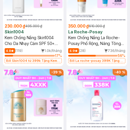
230.000 ₫
350.000 ₫
495.000 ₫
610.000 ₫
Skin1004
La Roche-Posay
Kem Chống Nắng Skin1004
Kem Chống Nắng La Roche-
Cho Da Nhạy Cảm SPF 50+
Posay Phổ Rộng, Nâng Tông
50ml
Kiềm Dầu 50ml
(119)
1.0k/tháng
(28)
736/tháng
4.8
4.9
17
%
56
%
Bill Skin1004 từ 399k Tặng Kem
Bill La roche-posay 399K Tặng
Chống Nắng Cho Da Nhạy Cảm
Gel rửa mặt da dầu nhạy cảm 50ml
SPF 50+ 20ml (SL Có Hạn)
(SL có hạn)
-
39
%
-
40
%