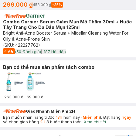
299.000 ₫
458.000 ₫
-
35
%
Garnier
Combo Garnier Serum Giảm Mụn Mờ Thâm 30ml + Nước
Tẩy Trang Cho Da Dầu Mụn 125ml
Bright Anti-Acne Booster Serum + Micellar Cleansing Water For
Oily & Acne-Prone Skin
(SKU:
422227762
)
4.9
(
50
Đánh giá)
|
187
Hỏi đáp
Start Icon
Bạn có thể mua sản phẩm tách combo
263.000 ₫
69.000 ₫
Giao Nhanh Miễn Phí 2H
Bạn muốn nhận hàng trước
18h
hôm nay (
Miễn phí
). Đặt hàng
ngay
và chọn giao hàng
2H
ở bước thanh toán.
Xem chi tiết