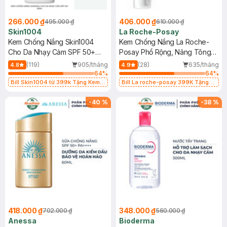
266.000 ₫
406.000 ₫
495.000 ₫
610.000 ₫
Skin1004
La Roche-Posay
Kem Chống Nắng Skin1004
Kem Chống Nắng La Roche-
Cho Da Nhạy Cảm SPF 50+
Posay Phổ Rộng, Nâng Tông
50ml
Kiềm Dầu 50ml
(119)
905/tháng
(28)
635/tháng
4.8
4.9
64
%
64
%
Bill Skin1004 từ 399k Tặng Kem
Bill La roche-posay 399K Tặng
Chống Nắng Cho Da Nhạy Cảm
Gel rửa mặt da dầu nhạy cảm 50ml
SPF 50+ 20ml (SL Có Hạn)
(SL có hạn)
-
40
%
-
38
%
418.000 ₫
348.000 ₫
702.000 ₫
560.000 ₫
Anessa
Bioderma