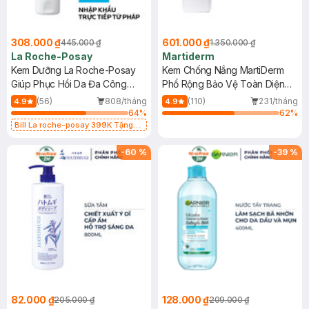
308.000 ₫
601.000 ₫
445.000 ₫
1.350.000 ₫
La Roche-Posay
Martiderm
Kem Dưỡng La Roche-Posay
Kem Chống Nắng MartiDerm
Giúp Phục Hồi Da Đa Công
Phổ Rộng Bảo Vệ Toàn Diện
Dụng 40ml
40ml
(56)
808/tháng
(110)
231/tháng
4.9
4.9
64
%
62
%
Bill La roche-posay 399K Tặng
Gel rửa mặt da dầu nhạy cảm 50ml
(SL có hạn)
-
60
%
-
39
%
82.000 ₫
128.000 ₫
205.000 ₫
209.000 ₫