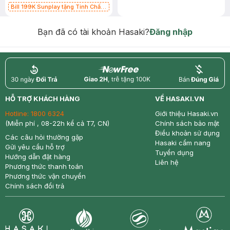
Bill 199K Sunplay tặng Tinh Chất
Chống Nắng 7g trị giá 30K (SL có
hạn)
Bạn đã có tài khoản Hasaki?
Đăng nhập
return
nowfree
price
HỖ TRỢ KHÁCH HÀNG
VỀ HASAKI.VN
Hotline:
1800 6324
Giới thiệu Hasaki.vn
(Miễn phí , 08-22h kể cả T7, CN)
Chính sách bảo mật
Điều khoản sử dụng
Các câu hỏi thường gặp
Hasaki cẩm nang
Gửi yêu cầu hỗ trợ
Tuyển dụng
Hướng dẫn đặt hàng
Liên hệ
Phương thức thanh toán
Phương thức vận chuyển
Chính sách đổi trả