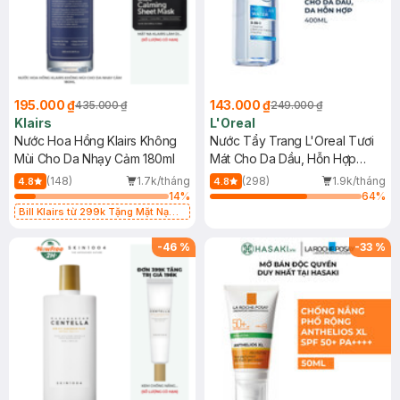
195.000 ₫
143.000 ₫
435.000 ₫
249.000 ₫
Klairs
L'Oreal
Nước Hoa Hồng Klairs Không
Nước Tẩy Trang L'Oreal Tươi
Mùi Cho Da Nhạy Cảm 180ml
Mát Cho Da Dầu, Hỗn Hợp
400ml
(148)
1.7k/tháng
(298)
1.9k/tháng
4.8
4.8
14
%
64
%
Bill Klairs từ 299k Tặng Mặt Nạ
Làm Dịu Da & Kiểm Soát Dầu Nhờn
25ml (SL Có Hạn)
-
46
%
-
33
%