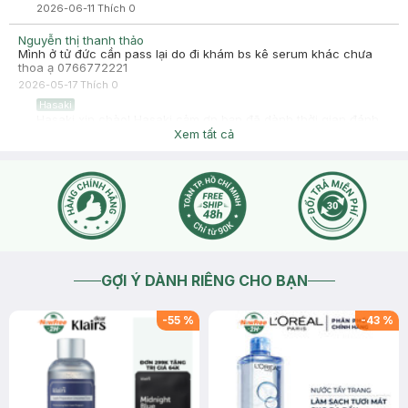
2026-06-11
Thích
0
Nguyễn thị thanh thảo
Mình ở tử đức cần pass lại do đi khám bs kê serum khác chưa
thoa ạ 0766772221
2026-05-17
Thích
0
Hasaki
Hasaki xin chào! Hasaki cảm ơn bạn đã dành thời gian đánh
giá. Sự hài lòng của khách hàng là động lực to lớn để Hasaki
Xem tất cả
ngày càng phát triển hơn nữa về chất lượng dịch vụ. Cảm ơn
bạn đã tin tưởng và mua sắm tại Hasaki!
2026-05-17
Thích
0
GỢI Ý DÀNH RIÊNG CHO BẠN
-
55
%
-
43
%