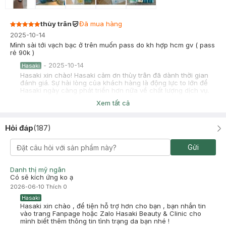
thùy trân
Đã mua hàng
2025-10-14
Mình sài tới vạch bạc ở trên muốn pass do kh hợp hcm gv ( pass
rẻ 90k )
-
2025-10-14
Hasaki
Hasaki xin chào! Hasaki cảm ơn thùy trân đã dành thời gian
đánh giá. Sự hài lòng của khách hàng là động lực to lớn để
Hasaki ngày càng phát triển hơn nữa về chất lượng dịch vụ.
Cảm ơn bạn đã tin tưởng và mua sắm tại Hasaki!
Xem tất cả
Hỏi đáp
(
187
)
huyền
Đã mua hàng
Gửi
2025-09-03
Mình dùng còn hơn 3/4 chai muốn pass, giá 150k hcm, ib zalo
Danh thị mỹ ngân
0373901402
Có sẽ kích ứng ko ạ
-
2025-09-03
Hasaki
2026-06-10
Thích
0
Hasaki xin chào! Hasaki cảm ơn huyền đã dành thời gian
Hasaki
đánh giá. Sự hài lòng của khách hàng là động lực to lớn để
Hasaki xin chào , để tiện hỗ trợ hơn cho bạn , bạn nhắn tin
Hasaki ngày càng phát triển hơn nữa về chất lượng dịch vụ.
vào trang Fanpage hoặc Zalo Hasaki Beauty & Clinic cho
Cảm ơn bạn đã tin tưởng và mua sắm tại Hasaki!
mình biết thêm thông tin tình trạng da bạn nhé !