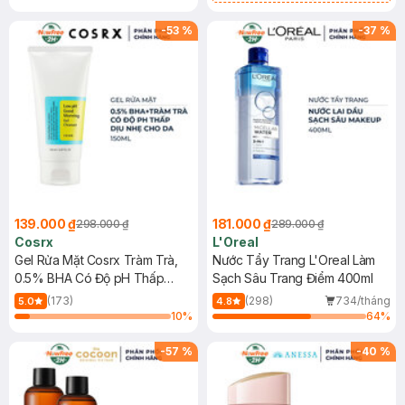
Mặt Cerave 30ml (SL có hạn)
-
53
%
-
37
%
139.000 ₫
181.000 ₫
298.000 ₫
289.000 ₫
Cosrx
L'Oreal
Gel Rửa Mặt Cosrx Tràm Trà,
Nước Tẩy Trang L'Oreal Làm
0.5% BHA Có Độ pH Thấp
Sạch Sâu Trang Điểm 400ml
150ml
(173)
(298)
734/tháng
5.0
4.8
10
%
64
%
-
57
%
-
40
%