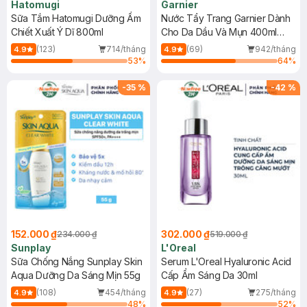
Hatomugi
Garnier
Sữa Tắm Hatomugi Dưỡng Ẩm
Nước Tẩy Trang Garnier Dành
Chiết Xuất Ý Dĩ 800ml
Cho Da Dầu Và Mụn 400ml
(Mới)
(123)
714/tháng
(69)
942/tháng
4.9
4.9
53
%
64
%
-
35
%
-
42
%
152.000 ₫
302.000 ₫
234.000 ₫
519.000 ₫
Sunplay
L'Oreal
Sữa Chống Nắng Sunplay Skin
Serum L'Oreal Hyaluronic Acid
Aqua Dưỡng Da Sáng Mịn 55g
Cấp Ẩm Sáng Da 30ml
(108)
454/tháng
(27)
275/tháng
4.9
4.9
48
%
52
%