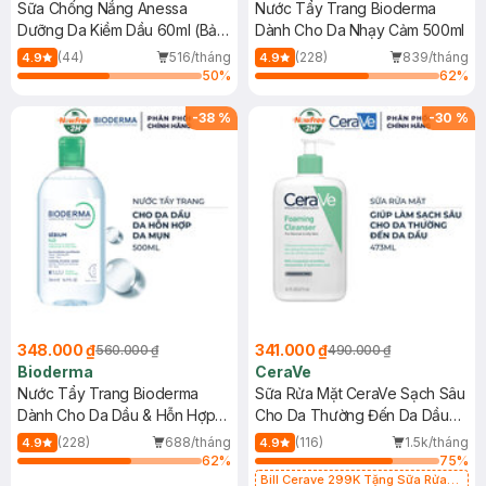
Sữa Chống Nắng Anessa
Nước Tẩy Trang Bioderma
Dưỡng Da Kiềm Dầu 60ml (Bản
Dành Cho Da Nhạy Cảm 500ml
Mới)
(44)
516/tháng
(228)
839/tháng
4.9
4.9
50
%
62
%
-
38
%
-
30
%
348.000 ₫
341.000 ₫
560.000 ₫
490.000 ₫
Bioderma
CeraVe
Nước Tẩy Trang Bioderma
Sữa Rửa Mặt CeraVe Sạch Sâu
Dành Cho Da Dầu & Hỗn Hợp
Cho Da Thường Đến Da Dầu
500ml
473ml
(228)
688/tháng
(116)
1.5k/tháng
4.9
4.9
62
%
75
%
Bill Cerave 299K Tặng Sữa Rửa