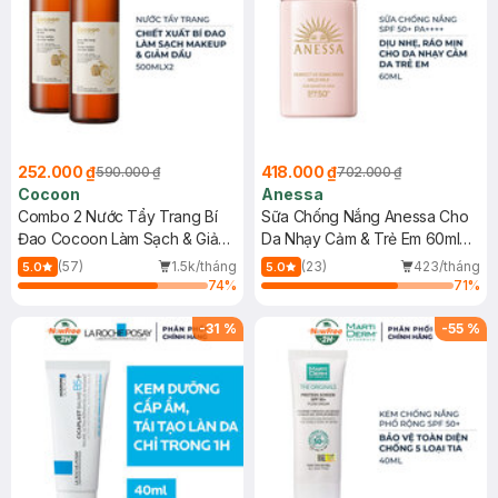
252.000 ₫
418.000 ₫
590.000 ₫
702.000 ₫
Cocoon
Anessa
Combo 2 Nước Tẩy Trang Bí
Sữa Chống Nắng Anessa Cho
Đao Cocoon Làm Sạch & Giảm
Da Nhạy Cảm & Trẻ Em 60ml
Dầu 500ml
(Mới)
(57)
1.5k/tháng
(23)
423/tháng
5.0
5.0
74
%
71
%
-
31
%
-
55
%