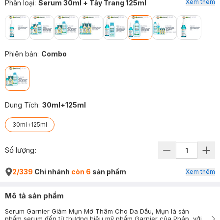
Xem thêm
Phân loại
:
Serum 30ml + Tẩy Trang 125ml
Phiên bản
:
Combo
Dung Tích
:
30ml+125ml
30ml+125ml
Số lượng:
2/339
Chi nhánh
còn 6
sản phẩm
Xem thêm
Mô tả sản phẩm
Serum Garnier Giảm Mụn Mờ Thâm Cho Da Dầu, Mụn là sản
phẩm serum đến từ thương hiệu mỹ phẩm Garnier của Pháp, với