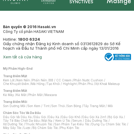
Synctives
Clinic
Dermahair
Mastige
Bản quyền © 2016 Hasaki.vn
Công Ty cổ phần HASAKI VIETNAM
Hotline:
1800 6324
Giấy chứng nhận Đăng ký Kinh doanh số 0313612829 do Sở Kế
hoạch và Đầu tư Thành phố Hồ Chí Minh cấp ngày 13/01/2016
Xem tất cả cửa hàng
Mỹ Phẩm High-End
Trang Điểm Mặt
Kem Lót
/
Kem Nền
/
Phấn Nền
/
BB / CC Cream
/
Phấn Nước Cushion
/
Che Khuyết Điểm
/
Má Hồng
/
Tạo Khối / Highlight
/
Phấn Phủ
/
Xịt Khoá Makeup
Trang Điểm Mắt
Kẻ Mày
/
Kẻ Mắt
/
Phấn Mắt
/
Mascara
Trang Điểm Môi
Son Dưỡng Môi
/
Son Kem / Tint
/
Son Thỏi
/
Son Bóng
/
Tẩy Trang Mắt / Môi
Chăm Sóc Tóc Và Da Đầu
Dầu Gội Và Dầu Xả
/
Dầu Gội
/
Dầu Xả
/
Dầu Gội Khô
/
Dầu Gội Xả 2in1
/
Bộ Gội Xả
/
Tẩy Tế Bào Chết Da Đầu
/
Mặt Nạ / Kem Ủ Tóc
/
Serum / Dầu Dưỡng Tóc
/
Xịt Dưỡng Tóc
/
Thuốc Nhuộm Tóc
/
Sản Phẩm Tạo Kiểu Tóc
/
Dụng Cụ Chăm Sóc Tóc
/
Máy Sấy Tóc
/
Lược
/
Bộ Chăm Sóc Tóc
/
Phụ Kiện Tóc