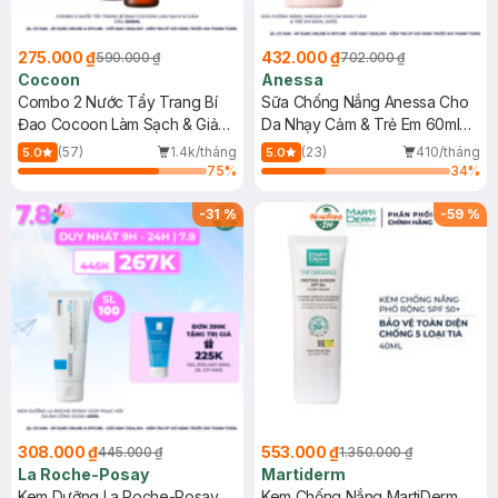
275.000 ₫
432.000 ₫
590.000 ₫
702.000 ₫
Cocoon
Anessa
Combo 2 Nước Tẩy Trang Bí
Sữa Chống Nắng Anessa Cho
Đao Cocoon Làm Sạch & Giảm
Da Nhạy Cảm & Trẻ Em 60ml
Dầu 500ml
(Mới)
(57)
1.4k/tháng
(23)
410/tháng
5.0
5.0
75
%
34
%
-
31
%
-
59
%
308.000 ₫
553.000 ₫
445.000 ₫
1.350.000 ₫
La Roche-Posay
Martiderm
Kem Dưỡng La Roche-Posay
Kem Chống Nắng MartiDerm