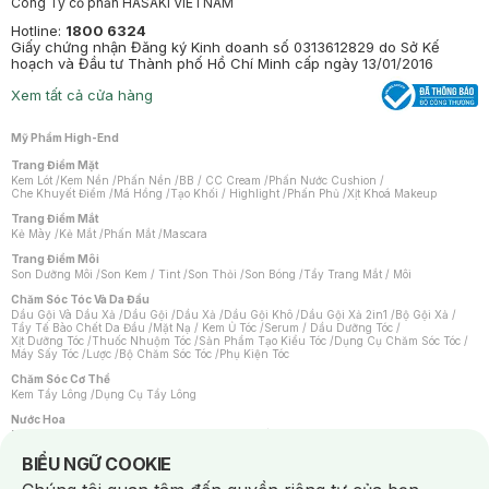
Công Ty cổ phần HASAKI VIETNAM
Hotline:
1800 6324
Giấy chứng nhận Đăng ký Kinh doanh số 0313612829 do Sở Kế
hoạch và Đầu tư Thành phố Hồ Chí Minh cấp ngày 13/01/2016
Xem tất cả cửa hàng
Mỹ Phẩm High-End
Trang Điểm Mặt
Kem Lót
/
Kem Nền
/
Phấn Nền
/
BB / CC Cream
/
Phấn Nước Cushion
/
Che Khuyết Điểm
/
Má Hồng
/
Tạo Khối / Highlight
/
Phấn Phủ
/
Xịt Khoá Makeup
Trang Điểm Mắt
Kẻ Mày
/
Kẻ Mắt
/
Phấn Mắt
/
Mascara
Trang Điểm Môi
Son Dưỡng Môi
/
Son Kem / Tint
/
Son Thỏi
/
Son Bóng
/
Tẩy Trang Mắt / Môi
Chăm Sóc Tóc Và Da Đầu
Dầu Gội Và Dầu Xả
/
Dầu Gội
/
Dầu Xả
/
Dầu Gội Khô
/
Dầu Gội Xả 2in1
/
Bộ Gội Xả
/
Tẩy Tế Bào Chết Da Đầu
/
Mặt Nạ / Kem Ủ Tóc
/
Serum / Dầu Dưỡng Tóc
/
Xịt Dưỡng Tóc
/
Thuốc Nhuộm Tóc
/
Sản Phẩm Tạo Kiểu Tóc
/
Dụng Cụ Chăm Sóc Tóc
/
Máy Sấy Tóc
/
Lược
/
Bộ Chăm Sóc Tóc
/
Phụ Kiện Tóc
Chăm Sóc Cơ Thể
Kem Tẩy Lông
/
Dụng Cụ Tẩy Lông
Nước Hoa
Nước Hoa Nữ
/
Nước Hoa Nam
/
Nước Hoa Cao Cấp
/
Xịt Thơm Toàn Thân
/
Nước Hoa Vùng Kín
Notice about cookies usage
BIỂU NGỮ COOKIE
Chăm Sóc Cá Nhân
Chống Muỗi
/
Khẩu Trang
/
Máy Massage
/
Mặt Nạ Xông Hơi
/
Nước Rửa Tay
/