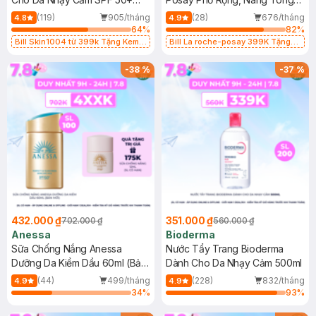
50ml
Kiềm Dầu 50ml
(119)
905/tháng
(28)
676/tháng
4.8
4.9
64
%
82
%
Bill Skin1004 từ 399k Tặng Kem
Bill La roche-posay 399K Tặng
Chống Nắng Cho Da Nhạy Cảm
Gel rửa mặt da dầu nhạy cảm 50ml
SPF 50+ 20ml (SL Có Hạn)
(SL có hạn)
-
38
%
-
37
%
432.000 ₫
351.000 ₫
702.000 ₫
560.000 ₫
Anessa
Bioderma
Sữa Chống Nắng Anessa
Nước Tẩy Trang Bioderma
Dưỡng Da Kiềm Dầu 60ml (Bản
Dành Cho Da Nhạy Cảm 500ml
Mới)
(44)
499/tháng
(228)
832/tháng
4.9
4.9
34
%
93
%