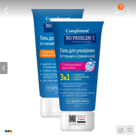
0
Dots
Cart Icon
Back Icon
Prev icon
Wis
Share Ic