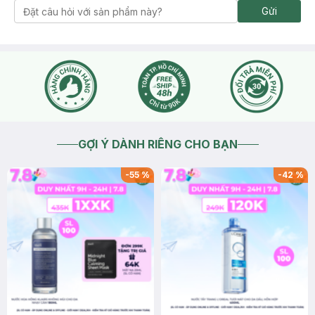
Gửi
GỢI Ý DÀNH RIÊNG CHO BẠN
-
55
%
-
42
%