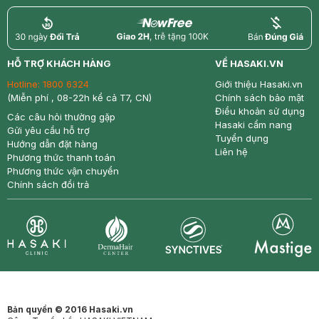
return
nowfree
price
HỖ TRỢ KHÁCH HÀNG
VỀ HASAKI.VN
Hotline:
1800 6324
Giới thiệu Hasaki.vn
(Miễn phí , 08-22h kể cả T7, CN)
Chính sách bảo mật
Điều khoản sử dụng
Các câu hỏi thường gặp
Hasaki cẩm nang
Gửi yêu cầu hỗ trợ
Tuyển dụng
Hướng dẫn đặt hàng
Liên hệ
Phương thức thanh toán
Phương thức vận chuyển
Chính sách đổi trả
Synctives
Clinic
Dermahair
Mastige
Bản quyền © 2016 Hasaki.vn