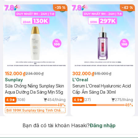
-
35
%
-
42
%
152.000 ₫
302.000 ₫
234.000 ₫
519.000 ₫
Sunplay
L'Oreal
Sữa Chống Nắng Sunplay Skin
Serum L'Oreal Hyaluronic Acid
Aqua Dưỡng Da Sáng Mịn 55g
Cấp Ẩm Sáng Da 30ml
(108)
454/tháng
(27)
275/tháng
4.9
4.9
48
%
46
%
Bill 199K Sunplay tặng Tinh Chất
Chống Nắng 7g trị giá 30K (SL có
hạn)
Bạn đã có tài khoản Hasaki?
Đăng nhập