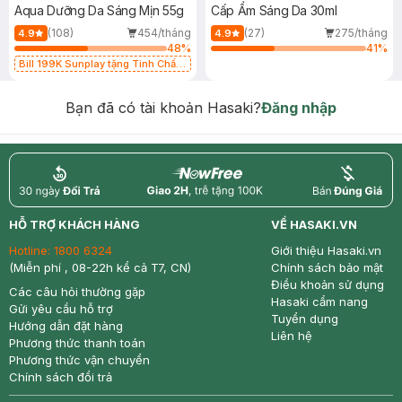
Aqua Dưỡng Da Sáng Mịn 55g
Cấp Ẩm Sáng Da 30ml
(108)
454/tháng
(27)
275/tháng
4.9
4.9
48
%
41
%
Bill 199K Sunplay tặng Tinh Chất
Chống Nắng 7g trị giá 30K (SL có
hạn)
Bạn đã có tài khoản Hasaki?
Đăng nhập
return
nowfree
price
HỖ TRỢ KHÁCH HÀNG
VỀ HASAKI.VN
Hotline:
1800 6324
Giới thiệu Hasaki.vn
(Miễn phí , 08-22h kể cả T7, CN)
Chính sách bảo mật
Điều khoản sử dụng
Các câu hỏi thường gặp
Hasaki cẩm nang
Gửi yêu cầu hỗ trợ
Tuyển dụng
Hướng dẫn đặt hàng
Liên hệ
Phương thức thanh toán
Phương thức vận chuyển
Chính sách đổi trả