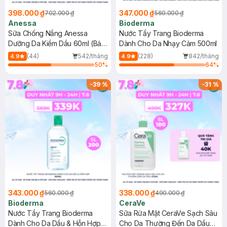
398.000 ₫
347.000 ₫
702.000 ₫
560.000 ₫
Anessa
Bioderma
Sữa Chống Nắng Anessa
Nước Tẩy Trang Bioderma
Dưỡng Da Kiềm Dầu 60ml (Bản
Dành Cho Da Nhạy Cảm 500ml
Mới)
(44)
542/tháng
(228)
842/tháng
4.9
4.9
50
%
64
%
-
39
%
-
31
%
343.000 ₫
338.000 ₫
560.000 ₫
490.000 ₫
Bioderma
CeraVe
Nước Tẩy Trang Bioderma
Sữa Rửa Mặt CeraVe Sạch Sâu
Dành Cho Da Dầu & Hỗn Hợp
Cho Da Thường Đến Da Dầu