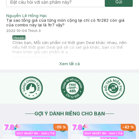
Gửi
Nguyễn Lê Hồng Hạc
Tại sao tổng giá của từng món cộng lại chỉ có 1tr282 còn giá
của combo này lại là 1tr7 vậy?
2022-10-04
Thích
3
Hasaki
Chào bạn, Mỗi sản phẩm có thời gian Deal khác nhau, nên
nếu hết thời gian Deal giá sẽ có set giá khác, bạn có thể
tham khảo giá sản phẩm lẻ ạ
2022-10-04
Thích
0
Xem tất cả
GỢI Ý DÀNH RIÊNG CHO BẠN
-
55
%
-
42
%