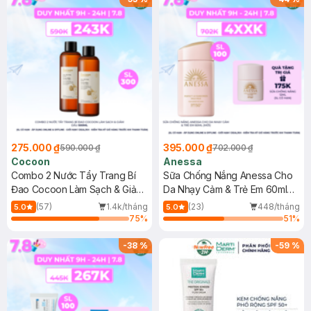
275.000 ₫
395.000 ₫
590.000 ₫
702.000 ₫
Cocoon
Anessa
Combo 2 Nước Tẩy Trang Bí
Sữa Chống Nắng Anessa Cho
Đao Cocoon Làm Sạch & Giảm
Da Nhạy Cảm & Trẻ Em 60ml
Dầu 500ml
(Mới)
(57)
1.4k/tháng
(23)
448/tháng
5.0
5.0
75
%
51
%
-
38
%
-
59
%