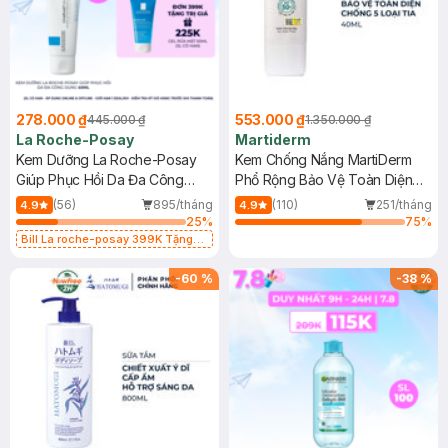
278.000 ₫
553.000 ₫
445.000 ₫
1.350.000 ₫
La Roche-Posay
Martiderm
Kem Dưỡng La Roche-Posay
Kem Chống Nắng MartiDerm
Giúp Phục Hồi Da Đa Công
Phổ Rộng Bảo Vệ Toàn Diện
Dụng 40ml
40ml
(56)
895/tháng
(110)
251/tháng
4.9
4.9
25
%
75
%
Bill La roche-posay 399K Tặng
Gel rửa mặt da dầu nhạy cảm 50ml
(SL có hạn)
-
60
%
-
38
%