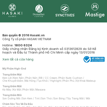
Synctives
Clinic
Dermahair
Mastige
Bản quyền © 2016 Hasaki.vn
Công Ty cổ phần HASAKI VIETNAM
Hotline:
1800 6324
Giấy chứng nhận Đăng ký Kinh doanh số 0313612829 do Sở Kế
hoạch và Đầu tư Thành phố Hồ Chí Minh cấp ngày 13/01/2016
Xem tất cả cửa hàng
Mỹ Phẩm High-End
Trang Điểm Mặt
Kem Lót
/
Kem Nền
/
Phấn Nền
/
BB / CC Cream
/
Phấn Nước Cushion
/
Che Khuyết Điểm
/
Má Hồng
/
Tạo Khối / Highlight
/
Phấn Phủ
/
Xịt Khoá Makeup
Trang Điểm Mắt
Kẻ Mày
/
Kẻ Mắt
/
Phấn Mắt
/
Mascara
Trang Điểm Môi
Son Dưỡng Môi
/
Son Kem / Tint
/
Son Thỏi
/
Son Bóng
/
Tẩy Trang Mắt / Môi
Chăm Sóc Tóc Và Da Đầu