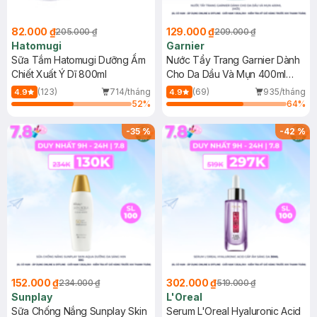
82.000 ₫
129.000 ₫
205.000 ₫
209.000 ₫
Hatomugi
Garnier
Sữa Tắm Hatomugi Dưỡng Ẩm
Nước Tẩy Trang Garnier Dành
Chiết Xuất Ý Dĩ 800ml
Cho Da Dầu Và Mụn 400ml
(Mới)
(123)
714/tháng
(69)
935/tháng
4.9
4.9
52
%
64
%
-
35
%
-
42
%
152.000 ₫
302.000 ₫
234.000 ₫
519.000 ₫
Sunplay
L'Oreal
Sữa Chống Nắng Sunplay Skin
Serum L'Oreal Hyaluronic Acid