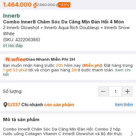
1.464.000 ₫
2.560.000 ₫
-
43
%
Innerb
Combo InnerB Chăm Sóc Da Căng Mịn Đàn Hồi 4 Món
2 Innerb Glowshot + Innerb Aqua Rich Doubleup + Innerb Snow
White
(SKU:
422206386
)
0
1
Hỏi đáp
Giao Nhanh Miễn Phí 2H
Bạn muốn nhận hàng trước
20h
hôm nay (
Miễn phí
). Đặt hàng trong
1 giờ 53 phút
tới và chọn giao hàng
2H
ở bước thanh toán.
Xem chi
tiết
Số lượng:
0/337
Chi nhánh
còn sản phẩm
Xem thêm
Mô tả sản phẩm
Combo InnerB Chăm Sóc Da Căng Mịn Đàn Hồi: Combo 2 hộp
nước uống Collagen Vitamin C InnerB Glowshot và Bộ đôi thực