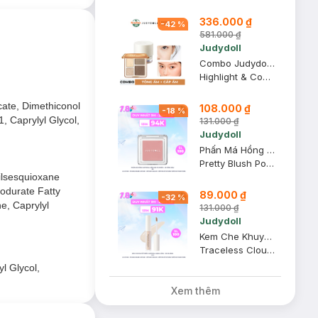
336.000 ₫
-
42
%
581.000 ₫
Judydoll
Combo Judydoll Bảng Highlight Và Tạo Khối 4 Màu - 02 Tông Ấm 9g + Kem Lót Cấp Ẩm 30g
Highlight & Contour Palette + Nourishing Makeup Base
cate, Dimethiconol
108.000 ₫
-
18
%
, Caprylyl Glycol,
131.000 ₫
Judydoll
Phấn Má Hồng Judydoll Mềm Mịn Tự Nhiên - 49 Hồng Dâu 2g
Pretty Blush Powder
Silsesquioxane
sodurate Fatty
89.000 ₫
-
32
%
e, Caprylyl
131.000 ₫
Judydoll
Kem Che Khuyết Điểm Judydoll Dạng Lỏng - 00 Da Sáng 3.2g
Traceless Cloud-Touch Concealer - 00 Fair
l Glycol,
Xem thêm