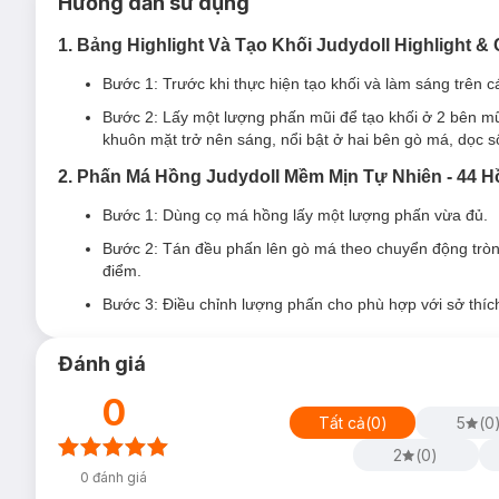
Hướng dẫn sử dụng
1. Bảng Highlight Và Tạo Khối Judydoll Highlight & 
Bước 1: Trước khi thực hiện tạo khối và làm sáng trên 
Bước 2: Lấy một lượng phấn mũi để tạo khối ở 2 bên m
khuôn mặt trở nên sáng, nổi bật ở hai bên gò má, dọc s
2. Phấn Má Hồng Judydoll Mềm Mịn Tự Nhiên - 44 
Bước 1: Dùng cọ má hồng lấy một lượng phấn vừa đủ.
Bước 2: Tán đều phấn lên gò má theo chuyển động tròn,
điểm.
Bước 3: Điều chỉnh lượng phấn cho phù hợp với sở thí
Đánh giá
0
Tất cả
(
0
)
5
(
0
2
(
0
)
0
đánh giá