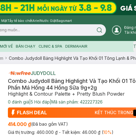
 Mặt
Tẩy tế bào chết
Ariel
Nước Giặt
Bagsmart
Đăng 
Search icon
Tài kh
T
MỚI VỀ
BÁN CHẠY
CLINIC & SPA
DERMAHAIR
ểm
Combo Judydoll Bảng Highlight Và Tạo Khối 01 Tông Lạnh & 
JUDYDOLL
Combo Judydoll Bảng Highlight Và Tạo Khối 01 T
Phấn Má Hồng 44 Hồng Sữa 9g+2g
Highlight & Contour Palette + Pretty Blush Powder
0
đánh giá
|
5
Hỏi đáp
|
Mã sản phẩm:
422227326
KẾT THÚC TRONG
414.000 ₫
(Đã bao gồm VAT)
Giá thị trường:
460.000 ₫
- Tiết kiệm:
46.000 ₫
(
10
%
)