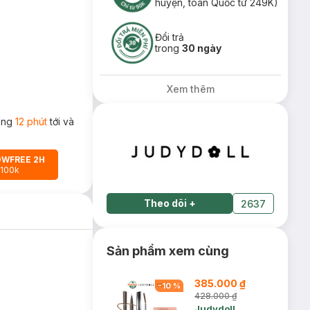
huyện, toàn Quốc từ 249K)
Đổi trả
trong
30 ngày
Xem thêm
rong
12 phút
tới và
OWFREE 2H
 100k
Theo dõi
+
2637
Sản phẩm xem cùng
385.000 ₫
-
10
%
428.000 ₫
Judydoll