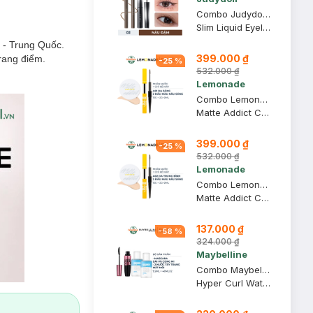
Combo Judydoll Bút Kẻ Mắt Nước Siêu Mảnh 02 Nâu 0.4g + Mascara Đầu Siêu Cong 6 Độ 02 Nâu 2g
Slim Liquid Eyeliner + Curling Iron Mascara - 6° Curling Design
- Trung Quốc.
399.000 ₫
trang điểm.
-
25
%
532.000 ₫
Lemonade
Combo Lemonade Phấn Nước A01 Light 15g + Chì Kẻ Mày 2 Đầu 02 Nâu Sáng 2g+2ml
Matte Addict Cushion + Want It Got It Dual Eyebrow #02 Natural Brown
399.000 ₫
-
25
%
532.000 ₫
Lemonade
Combo Lemonade Phấn Nước A02 Natural 15g + Chì Kẻ Mày 2 Đầu 02 Nâu Sáng 2g+2ml
Matte Addict Cushion + Want It Got It Dual Eyebrow #02 Natural Brown
137.000 ₫
-
58
%
324.000 ₫
Maybelline
Combo Maybelline Mascara Dài Và Cong Mi 9.2ml + 2 Nước Tẩy Trang Mắt Môi 40ml
Hyper Curl Waterproof Mascara + Lip & Eyes Make Up Remover