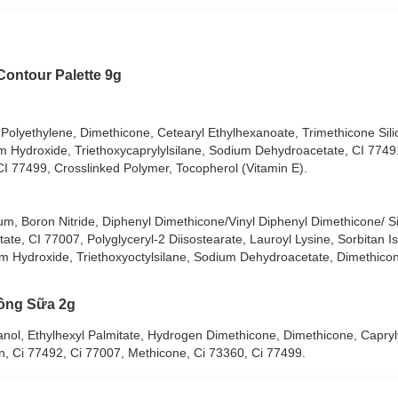
Contour Palette 9g
 Palette 9g
đã có tại
Hasaki
với 2 phân loại:
, Polyethylene, Dimethicone, Cetearyl Ethylhexanoate, Trimethicone Sili
 Hydroxide, Triethoxycaprylylsilane, Sodium Dehydroacetate, CI 77491
 CI 77499, Crosslinked Polymer, Tocopherol (Vitamin E).
latum, Boron Nitride, Diphenyl Dimethicone/Vinyl Diphenyl Dimethicone/ 
te, CI 77007, Polyglyceryl-2 Diisostearate, Lauroyl Lysine, Sorbitan I
num Hydroxide, Triethoxyoctylsilane, Sodium Dehydroacetate, Dimethicon
Hồng Sữa 2g
canol, Ethylhexyl Palmitate, Hydrogen Dimethicone, Dimethicone, Capryly
in, Ci 77492, Ci 77007, Methicone, Ci 73360, Ci 77499.