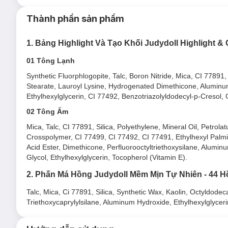
Thành phần sản phẩm
1. Bảng Highlight Và Tạo Khối Judydoll Highlight & 
Bảng Highlight Và Tạo Khối Judydoll Highlight & Contour
01 Tông Lạnh
01 Tông Lạnh
Synthetic Fluorphlogopite, Talc, Boron Nitride, Mica, CI 77891
Stearate, Lauroyl Lysine, Hydrogenated Dimethicone, Aluminum
Ethylhexylglycerin, CI 77492, Benzotriazolyldodecyl-p-Cresol,
02 Tông Ấm
Mica, Talc, CI 77891, Silica, Polyethylene, Mineral Oil, Petro
Crosspolymer, CI 77499, CI 77492, CI 77491, Ethylhexyl Palmita
Acid Ester, Dimethicone, Perfluorooctyltriethoxysilane, Alumi
Glycol, Ethylhexylglycerin, Tocopherol (Vitamin E).
2. Phấn Má Hồng Judydoll Mềm Mịn Tự Nhiên - 44 
Talc, Mica, Ci 77891, Silica, Synthetic Wax, Kaolin, Octyldode
Triethoxycaprylylsilane, Aluminum Hydroxide, Ethylhexylglycer