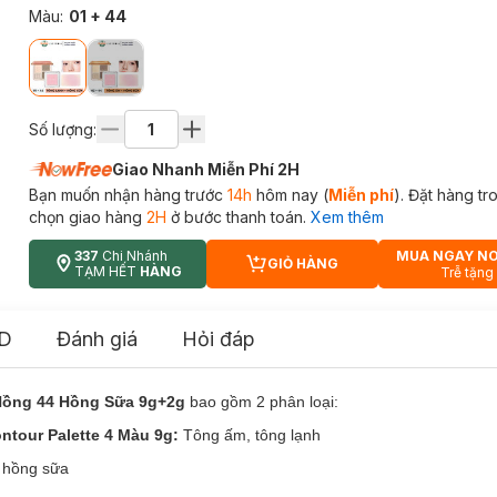
Màu
:
01 + 44
Số lượng:
Giao Nhanh Miễn Phí 2H
Bạn muốn nhận hàng trước
14h
hôm nay (
Miễn phí
). Đặt hàng t
chọn giao hàng
2H
ở bước thanh toán.
Xem thêm
337
Chi Nhánh
MUA NGAY N
GIỎ HÀNG
CART PLUS ICON
TẠM HẾT
HÀNG
Trễ tặng
D
Đánh giá
Hỏi đáp
 Hồng 44 Hồng Sữa 9g+2g
bao gồm 2 phân loại:
ontour Palette 4 Màu 9g:
Tông ấm, tông lạnh
hồng sữa