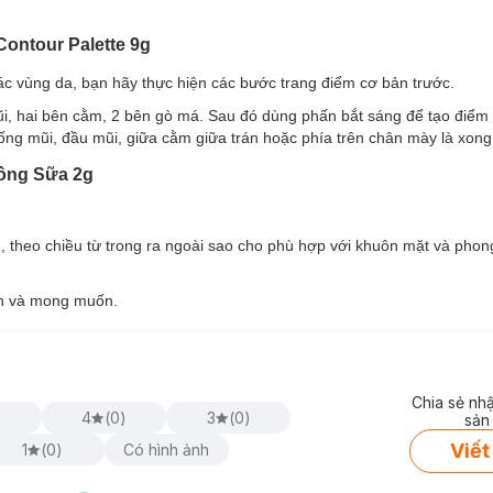
Contour Palette 9g
các vùng da, bạn hãy thực hiện các bước trang điểm cơ bản trước.
ũi, hai bên cằm, 2 bên gò má. Sau đó dùng phấn bắt sáng để tạo điểm
ống mũi, đầu mũi, giữa cằm giữa trán hoặc phía trên chân mày là xong
Hồng Sữa 2g
 theo chiều từ trong ra ngoài sao cho phù hợp với khuôn mặt và phon
ch và mong muốn.
Chia sẻ nh
)
4
(
0
)
3
(
0
)
sản
Viết
1
(
0
)
Có hình ảnh