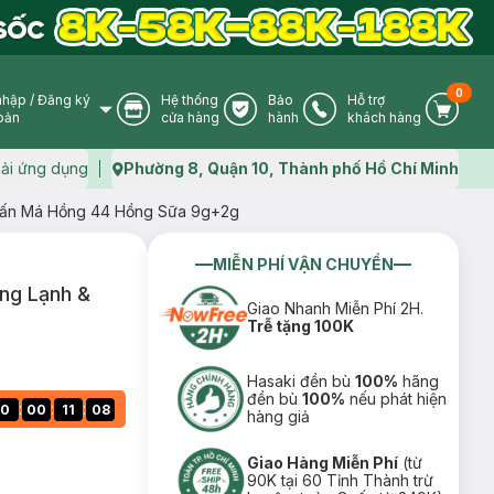
0
nhập
/
Đăng ký
Hệ thống
Bảo
Hỗ trợ
User Icon
Store Icon
Warranty Icon
Phone Icon
Cart I
oản
cửa hàng
hành
khách hàng
ải ứng dụng
Phường 8, Quận 10, Thành phố Hồ Chí Minh
Map icon
Phấn Má Hồng 44 Hồng Sữa 9g+2g
MIỄN PHÍ VẬN CHUYỂN
ông Lạnh &
Giao Nhanh Miễn Phí 2H.
Trễ tặng 100K
Hasaki đền bù
100%
hãng
đền bù
100%
nếu phát hiện
:
:
:
0
00
11
08
hàng giả
Giao Hàng Miễn Phí
(từ
90K tại 60 Tỉnh Thành trừ