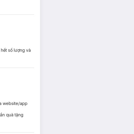
 hết số lượng và
qua website/app
hần quà tặng