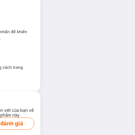
 nhấn để khiến
.
g cách trang
ận xét của bạn về
 phẩm này
 đánh giá