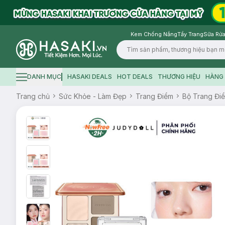
Kem Chống Nắng
Tẩy Trang
Sữa Rửa
Logo
DANH MỤC
HASAKI DEALS
HOT DEALS
THƯƠNG HIỆU
HÀNG 
Hamburger icon
Trang chủ
Sức Khỏe - Làm Đẹp
Trang Điểm
Bộ Trang Đi