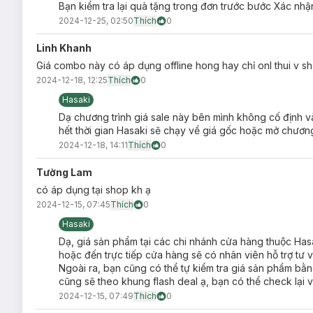
Bạn kiểm tra lại quà tặng trong đơn trước bước Xác nh
2024-12-25, 02:50
Thích
0
Linh Khanh
Giá combo này có áp dụng offline hong hay chỉ onl thui v s
2024-12-18, 12:25
Thích
0
Hasaki
Dạ chương trình giá sale này bên mình không cố định và
hết thời gian Hasaki sẽ chạy về giá gốc hoặc mở chươn
2024-12-18, 14:11
Thích
0
Tường Lam
có áp dụng tại shop kh ạ
2024-12-15, 07:45
Thích
0
Hasaki
Dạ, giá sản phẩm tại các chi nhánh cửa hàng thuộc Ha
hoặc đến trực tiếp cửa hàng sẽ có nhân viên hỗ trợ tư 
Ngoài ra, bạn cũng có thể tự kiểm tra giá sản phẩm 
cũng sẽ theo khung flash deal ạ, bạn có thể check lại v
2024-12-15, 07:49
Thích
0