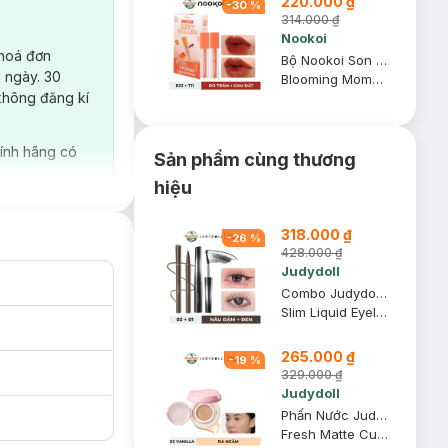
220.000 ₫
-
30
%
314.000 ₫
Nookoi
 hoá đơn
Bộ Nookoi Son Kem Lì Màu R22 4g + Son Tint Màu T11 3.8g (Combo Best Seller)
 ngày. 30
Blooming Moment Cream Tint + Water Tint
không đăng kí
ính hãng có
Sản phẩm cùng thương
hiệu
318.000 ₫
-
26
%
428.000 ₫
Judydoll
Combo Judydoll Bút Kẻ Mắt Nước Siêu Mảnh - 02 Nâu Đậm (Mới) 0.4g + Mascara Đầu Siêu Cong 6 Độ - 01 Đen (Mới) 3g
Slim Liquid Eyeliner + Curling Iron Mascara - 6° Curling Design
265.000 ₫
-
19
%
329.000 ₫
Judydoll
Phấn Nước Judydoll Mịn Lì, Che Phủ Cao - 02 Vanilla 12.5g
Fresh Matte Cushion