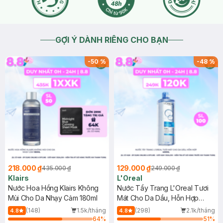
GỢI Ý DÀNH RIÊNG CHO BẠN
-
50
%
-
48
%
218.000 ₫
129.000 ₫
435.000 ₫
249.000 ₫
Klairs
L'Oreal
Nước Hoa Hồng Klairs Không
Nước Tẩy Trang L'Oreal Tươi
Mùi Cho Da Nhạy Cảm 180ml
Mát Cho Da Dầu, Hỗn Hợp
400ml
(148)
1.5k/tháng
(298)
2.1k/tháng
4.8
4.8
64
%
51
%