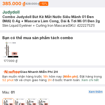
385.000 ₫
428.000 ₫
-
10
%
Judydoll
Combo Judydoll Bút Kẻ Mắt Nước Siêu Mảnh 01 Đen
(Mới) 0.4g + Mascara Làm Cong, Dài & Tơi Mi 01 Đen 2g
Slim Liquid Eyeliner + Curling Iron Mascara
(SKU:
422227521
)
Bạn có thể mua sản phẩm tách combo
177.000 ₫
Giao Nhanh Miễn Phí 2H
Bạn muốn nhận hàng trước
18h
hôm nay (
Miễn phí
). Đặt hàng trong
52 phút
tới và chọn giao hàng
2H
ở bước thanh toán.
Xem chi tiết
Xem thêm
Màu
:
01