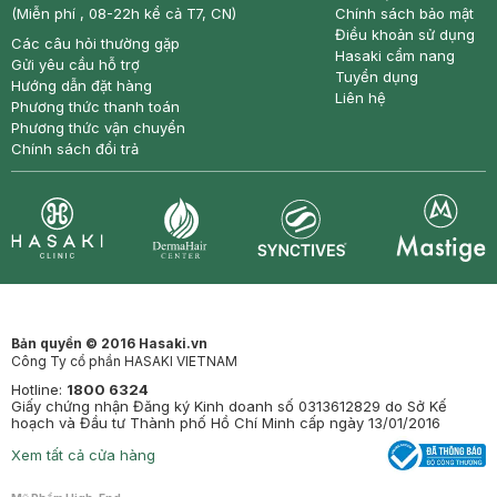
(Miễn phí , 08-22h kể cả T7, CN)
Chính sách bảo mật
Điều khoản sử dụng
Các câu hỏi thường gặp
Hasaki cẩm nang
Gửi yêu cầu hỗ trợ
Tuyển dụng
Hướng dẫn đặt hàng
Liên hệ
Phương thức thanh toán
Phương thức vận chuyển
Chính sách đổi trả
Synctives
Clinic
Dermahair
Mastige
Bản quyền © 2016 Hasaki.vn
Công Ty cổ phần HASAKI VIETNAM
Hotline:
1800 6324
Giấy chứng nhận Đăng ký Kinh doanh số 0313612829 do Sở Kế
hoạch và Đầu tư Thành phố Hồ Chí Minh cấp ngày 13/01/2016
Xem tất cả cửa hàng