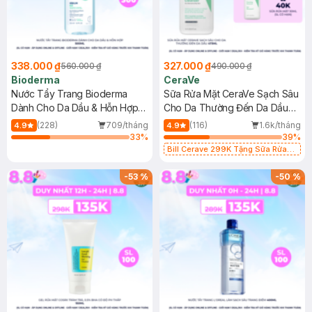
338.000 ₫
327.000 ₫
560.000 ₫
490.000 ₫
Bioderma
CeraVe
Nước Tẩy Trang Bioderma
Sữa Rửa Mặt CeraVe Sạch Sâu
Dành Cho Da Dầu & Hỗn Hợp
Cho Da Thường Đến Da Dầu
500ml
473ml
(228)
709/tháng
(116)
1.6k/tháng
4.9
4.9
33
%
39
%
Bill Cerave 299K Tặng Sữa Rửa
Mặt Cerave 30ml (SL có hạn)
-
53
%
-
50
%