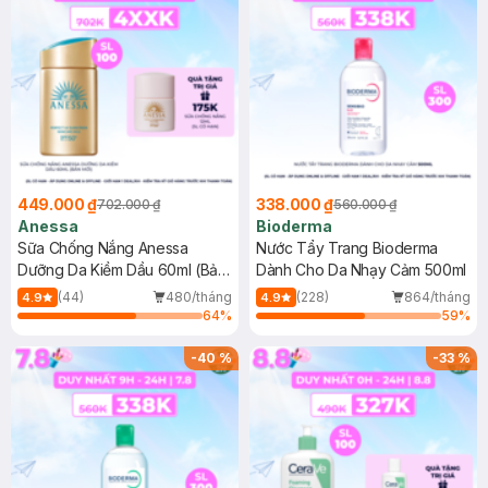
449.000 ₫
338.000 ₫
702.000 ₫
560.000 ₫
Anessa
Bioderma
Sữa Chống Nắng Anessa
Nước Tẩy Trang Bioderma
Dưỡng Da Kiềm Dầu 60ml (Bản
Dành Cho Da Nhạy Cảm 500ml
Mới)
(44)
480/tháng
(228)
864/tháng
4.9
4.9
64
%
59
%
-
40
%
-
33
%