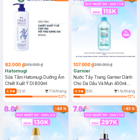
82.000 ₫
107.000 ₫
205.000 ₫
209.000 ₫
Hatomugi
Garnier
Sữa Tắm Hatomugi Dưỡng Ẩm
Nước Tẩy Trang Garnier Dành
Chiết Xuất Ý Dĩ 800ml
Cho Da Dầu Và Mụn 400ml
(Mới)
(123)
714/tháng
(69)
1.1k/tháng
4.9
4.9
52
%
12
%
-
44
%
-
43
%