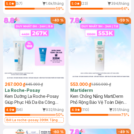
Dầu 500ml
(Mới)
(57)
1.6k/tháng
(23)
394/tháng
5.0
5.0
59
%
64
%
-
40
%
-
59
%
267.000 ₫
553.000 ₫
445.000 ₫
1.350.000 ₫
La Roche-Posay
Martiderm
Kem Dưỡng La Roche-Posay
Kem Chống Nắng MartiDerm
Giúp Phục Hồi Da Đa Công
Phổ Rộng Bảo Vệ Toàn Diện
Dụng 40ml
40ml
(56)
932/tháng
(110)
251/tháng
4.9
4.9
50
%
75
%
Bill La roche-posay 399K Tặng
Gel rửa mặt da dầu nhạy cảm 50ml
(SL có hạn)
-
60
%
-
49
%