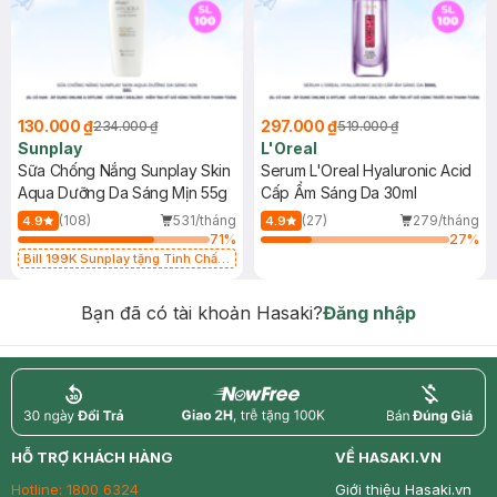
130.000 ₫
297.000 ₫
234.000 ₫
519.000 ₫
Sunplay
L'Oreal
Sữa Chống Nắng Sunplay Skin
Serum L'Oreal Hyaluronic Acid
Aqua Dưỡng Da Sáng Mịn 55g
Cấp Ẩm Sáng Da 30ml
(108)
531/tháng
(27)
279/tháng
4.9
4.9
71
%
27
%
Bill 199K Sunplay tặng Tinh Chất
Chống Nắng 7g trị giá 30K (SL có
hạn)
Bạn đã có tài khoản Hasaki?
Đăng nhập
return
nowfree
price
HỖ TRỢ KHÁCH HÀNG
VỀ HASAKI.VN
Hotline:
1800 6324
Giới thiệu Hasaki.vn