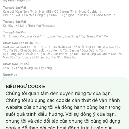
Mỹ Phẩm High-End
Trang Điểm Mặt
Kem Lót
/
Kem Nền
/
Phấn Nền
/
BB / CC Cream
/
Phấn Nước Cushion
/
Che Khuyết Điểm
/
Má Hồng
/
Tạo Khối / Highlight
/
Phấn Phủ
/
Xịt Khoá Makeup
Trang Điểm Mắt
Kẻ Mày
/
Kẻ Mắt
/
Phấn Mắt
/
Mascara
Trang Điểm Môi
Son Dưỡng Môi
/
Son Kem / Tint
/
Son Thỏi
/
Son Bóng
/
Tẩy Trang Mắt / Môi
Chăm Sóc Tóc Và Da Đầu
Dầu Gội Và Dầu Xả
/
Dầu Gội
/
Dầu Xả
/
Dầu Gội Khô
/
Dầu Gội Xả 2in1
/
Bộ Gội Xả
/
Tẩy Tế Bào Chết Da Đầu
/
Mặt Nạ / Kem Ủ Tóc
/
Serum / Dầu Dưỡng Tóc
/
Xịt Dưỡng Tóc
/
Thuốc Nhuộm Tóc
/
Sản Phẩm Tạo Kiểu Tóc
/
Dụng Cụ Chăm Sóc Tóc
/
Máy Sấy Tóc
/
Lược
/
Bộ Chăm Sóc Tóc
/
Phụ Kiện Tóc
Chăm Sóc Cơ Thể
Kem Tẩy Lông
/
Dụng Cụ Tẩy Lông
Nước Hoa
Nước Hoa Nữ
/
Nước Hoa Nam
/
Nước Hoa Cao Cấp
/
Xịt Thơm Toàn Thân
/
Nước Hoa Vùng Kín
Notice about cookies usage
BIỂU NGỮ COOKIE
Chăm Sóc Cá Nhân
Chúng tôi quan tâm đến quyền riêng tư của bạn.
Chống Muỗi
/
Khẩu Trang
/
Máy Massage
/
Mặt Nạ Xông Hơi
/
Nước Rửa Tay
/
Sản Phẩm Chăm Sóc Khác
/
Bàn Chải Đánh Răng
/
Bàn Chải Điện
/
Chúng tôi sử dụng các cookie cần thiết để vận hành
Hỗ Trợ Trắng Răng
/
Kem Đánh Răng
/
Máy Tăm Nước
/
Nước Súc Miệng
/
Tăm / Chỉ Nha Khoa
/
Xịt Thơm Miệng
/
Dung Dịch Vệ Sinh
/
Dưỡng Vùng Kín
/
website của chúng tôi và đồng hành cùng bạn trong
Khăn Ướt Vệ Sinh Vùng Kín
/
Băng Vệ Sinh
/
Tampon
/
Bọt Cạo Râu
/
Dao Cạo Râu
/
Máy Cạo Râu
suốt quá trình điều hướng. Với sự đồng ý của bạn,
Vấn Đề Về Da
chúng tôi và các đối tác của chúng tôi cũng sử dụng
Da Dầu / Lỗ Chân Lông To
/
Da Khô / Mất Nước
/
Da Lão Hóa
/
Da Mụn
/
Da Nhạy Cảm / Kích Ứng
/
Da Xỉn Màu
/
Thâm / Nám / Tàn Nhang
/
cookie để theo dõi các hoạt động trực tuyến của
Quầng Thâm & Bọng Mắt
/
Sẹo
/
Viêm Da Cơ Địa