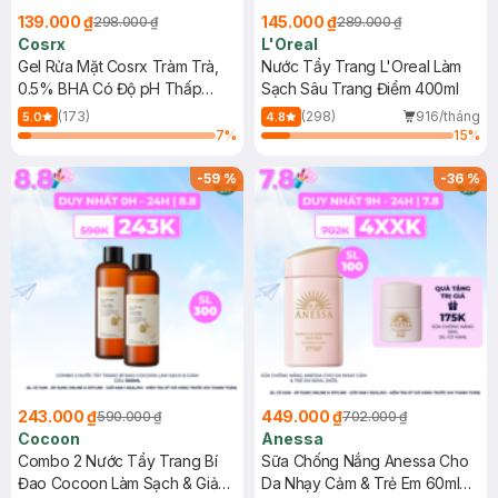
139.000 ₫
145.000 ₫
298.000 ₫
289.000 ₫
Cosrx
L'Oreal
Gel Rửa Mặt Cosrx Tràm Trà,
Nước Tẩy Trang L'Oreal Làm
0.5% BHA Có Độ pH Thấp
Sạch Sâu Trang Điểm 400ml
150ml
(173)
(298)
916/tháng
5.0
4.8
7
%
15
%
-
59
%
-
36
%
243.000 ₫
449.000 ₫
590.000 ₫
702.000 ₫
Cocoon
Anessa
Combo 2 Nước Tẩy Trang Bí
Sữa Chống Nắng Anessa Cho
Đao Cocoon Làm Sạch & Giảm
Da Nhạy Cảm & Trẻ Em 60ml