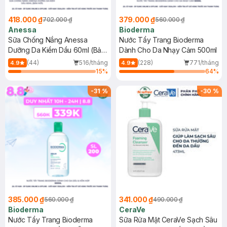
418.000 ₫
379.000 ₫
702.000 ₫
560.000 ₫
Anessa
Bioderma
Sữa Chống Nắng Anessa
Nước Tẩy Trang Bioderma
Dưỡng Da Kiềm Dầu 60ml (Bản
Dành Cho Da Nhạy Cảm 500ml
Mới)
(44)
516/tháng
(228)
771/tháng
4.9
4.9
15
%
64
%
-
31
%
-
30
%
385.000 ₫
341.000 ₫
560.000 ₫
490.000 ₫
Bioderma
CeraVe
Nước Tẩy Trang Bioderma
Sữa Rửa Mặt CeraVe Sạch Sâu