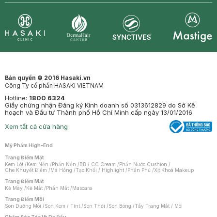
Synctives
Clinic
Dermahair
Mastige
Bản quyền © 2016 Hasaki.vn
Công Ty cổ phần HASAKI VIETNAM
Hotline:
1800 6324
Giấy chứng nhận Đăng ký Kinh doanh số 0313612829 do Sở Kế
hoạch và Đầu tư Thành phố Hồ Chí Minh cấp ngày 13/01/2016
Xem tất cả cửa hàng
Mỹ Phẩm High-End
Trang Điểm Mặt
Kem Lót
/
Kem Nền
/
Phấn Nền
/
BB / CC Cream
/
Phấn Nước Cushion
/
Che Khuyết Điểm
/
Má Hồng
/
Tạo Khối / Highlight
/
Phấn Phủ
/
Xịt Khoá Makeup
Trang Điểm Mắt
Kẻ Mày
/
Kẻ Mắt
/
Phấn Mắt
/
Mascara
Trang Điểm Môi
Son Dưỡng Môi
/
Son Kem / Tint
/
Son Thỏi
/
Son Bóng
/
Tẩy Trang Mắt / Môi