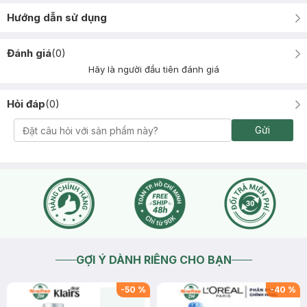
Hướng dẫn sử dụng
Đánh giá
(
0
)
Hãy là người đầu tiên đánh giá
Hỏi đáp
(
0
)
Gửi
GỢI Ý DÀNH RIÊNG CHO BẠN
-
50
%
-
40
%