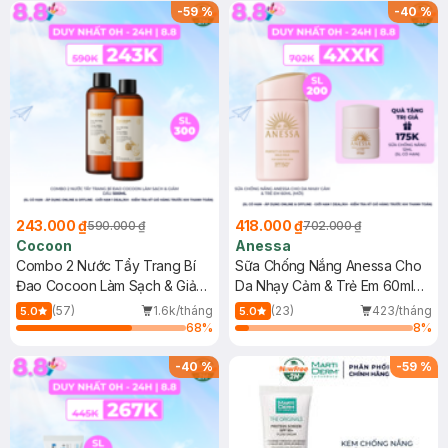
-
59
%
-
40
%
243.000 ₫
418.000 ₫
590.000 ₫
702.000 ₫
Cocoon
Anessa
Combo 2 Nước Tẩy Trang Bí
Sữa Chống Nắng Anessa Cho
Đao Cocoon Làm Sạch & Giảm
Da Nhạy Cảm & Trẻ Em 60ml
Dầu 500ml
(Mới)
(57)
1.6k/tháng
(23)
423/tháng
5.0
5.0
68
%
8
%
-
40
%
-
59
%