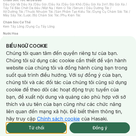
Chăm Sóc Tóc Và Da Đầu
Dầu Gội Và Dầu Xả
/
Dầu Gội
/
Dầu Xả
/
Dầu Gội Khô
/
Dầu Gội Xả 2in1
/
Bộ Gội Xả
/
Tẩy Tế Bào Chết Da Đầu
/
Mặt Nạ / Kem Ủ Tóc
/
Serum / Dầu Dưỡng Tóc
/
Xịt Dưỡng Tóc
/
Thuốc Nhuộm Tóc
/
Sản Phẩm Tạo Kiểu Tóc
/
Dụng Cụ Chăm Sóc Tóc
/
Máy Sấy Tóc
/
Lược
/
Bộ Chăm Sóc Tóc
/
Phụ Kiện Tóc
Chăm Sóc Cơ Thể
Kem Tẩy Lông
/
Dụng Cụ Tẩy Lông
Nước Hoa
Nước Hoa Nữ
/
Nước Hoa Nam
/
Nước Hoa Cao Cấp
/
Xịt Thơm Toàn Thân
/
Nước Hoa Vùng Kín
Notice about cookies usage
BIỂU NGỮ COOKIE
Chăm Sóc Cá Nhân
Chúng tôi quan tâm đến quyền riêng tư của bạn.
Chống Muỗi
/
Khẩu Trang
/
Máy Massage
/
Mặt Nạ Xông Hơi
/
Nước Rửa Tay
/
Sản Phẩm Chăm Sóc Khác
/
Bàn Chải Đánh Răng
/
Bàn Chải Điện
/
Chúng tôi sử dụng các cookie cần thiết để vận hành
Hỗ Trợ Trắng Răng
/
Kem Đánh Răng
/
Máy Tăm Nước
/
Nước Súc Miệng
/
Tăm / Chỉ Nha Khoa
/
Xịt Thơm Miệng
/
Dung Dịch Vệ Sinh
/
Dưỡng Vùng Kín
/
website của chúng tôi và đồng hành cùng bạn trong
Khăn Ướt Vệ Sinh Vùng Kín
/
Băng Vệ Sinh
/
Tampon
/
Bọt Cạo Râu
/
Dao Cạo Râu
/
Máy Cạo Râu
suốt quá trình điều hướng. Với sự đồng ý của bạn,
Vấn Đề Về Da
chúng tôi và các đối tác của chúng tôi cũng sử dụng
Da Dầu / Lỗ Chân Lông To
/
Da Khô / Mất Nước
/
Da Lão Hóa
/
Da Mụn
/
Da Nhạy Cảm / Kích Ứng
/
Da Xỉn Màu
/
Thâm / Nám / Tàn Nhang
/
cookie để theo dõi các hoạt động trực tuyến của
Quầng Thâm & Bọng Mắt
/
Sẹo
/
Viêm Da Cơ Địa
bạn, đề xuất nội dung và quảng cáo phù hợp với sở
Dụng Cụ / Phụ Kiện Chăm Sóc Da
Chat i
Bông Tẩy Trang
/
Khăn Lau Mặt Khô
/
Dụng Cụ / Máy Rửa Mặt
/
Máy Chăm Sóc Da
/
thích và ưu tiên của bạn cũng như các chức năng
Dụng Cụ Chăm Sóc Khác
liên quan đến mạng xã hội. Để biết thêm thông tin,
hãy truy cập
Chính sách cookie
của Hasaki.
Từ chối
Đồng ý