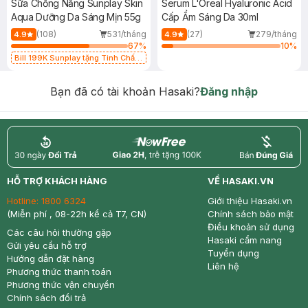
Sữa Chống Nắng Sunplay Skin
Serum L'Oreal Hyaluronic Acid
Aqua Dưỡng Da Sáng Mịn 55g
Cấp Ẩm Sáng Da 30ml
(108)
531/tháng
(27)
279/tháng
4.9
4.9
67
%
10
%
Bill 199K Sunplay tặng Tinh Chất
Chống Nắng 7g trị giá 30K (SL có
hạn)
Bạn đã có tài khoản Hasaki?
Đăng nhập
return
nowfree
price
HỖ TRỢ KHÁCH HÀNG
VỀ HASAKI.VN
Hotline:
1800 6324
Giới thiệu Hasaki.vn
(Miễn phí , 08-22h kể cả T7, CN)
Chính sách bảo mật
Điều khoản sử dụng
Các câu hỏi thường gặp
Hasaki cẩm nang
Gửi yêu cầu hỗ trợ
Tuyển dụng
Hướng dẫn đặt hàng
Liên hệ
Phương thức thanh toán
Phương thức vận chuyển
Chính sách đổi trả