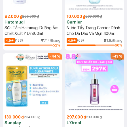
82.000 ₫
107.000 ₫
205.000 ₫
209.000 ₫
Hatomugi
Garnier
Sữa Tắm Hatomugi Dưỡng Ẩm
Nước Tẩy Trang Garnier Dành
Chiết Xuất Ý Dĩ 800ml
Cho Da Dầu Và Mụn 400ml
(Mới)
(123)
714/tháng
(69)
1.1k/tháng
4.9
4.9
52
%
60
%
-
44
%
-
43
%
130.000 ₫
297.000 ₫
234.000 ₫
519.000 ₫
Sunplay
L'Oreal