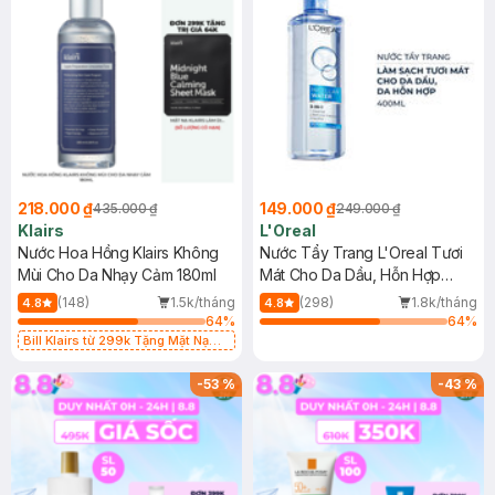
218.000 ₫
149.000 ₫
435.000 ₫
249.000 ₫
Klairs
L'Oreal
Nước Hoa Hồng Klairs Không
Nước Tẩy Trang L'Oreal Tươi
Mùi Cho Da Nhạy Cảm 180ml
Mát Cho Da Dầu, Hỗn Hợp
400ml
(148)
1.5k/tháng
(298)
1.8k/tháng
4.8
4.8
64
%
64
%
Bill Klairs từ 299k Tặng Mặt Nạ
Làm Dịu Da & Kiểm Soát Dầu Nhờn
25ml (SL Có Hạn)
-
53
%
-
43
%