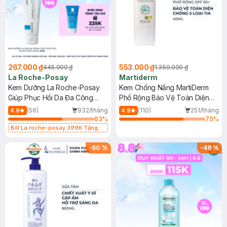
267.000 ₫
553.000 ₫
445.000 ₫
1.350.000 ₫
La Roche-Posay
Martiderm
Kem Dưỡng La Roche-Posay
Kem Chống Nắng MartiDerm
Giúp Phục Hồi Da Đa Công
Phổ Rộng Bảo Vệ Toàn Diện
Dụng 40ml
40ml
(56)
932/tháng
(110)
251/tháng
4.9
4.9
63
%
75
%
Bill La roche-posay 399K Tặng
Gel rửa mặt da dầu nhạy cảm 50ml
(SL có hạn)
-
60
%
-
49
%