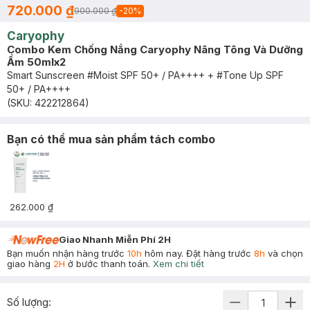
720.000 ₫
900.000 ₫
-
20
%
Caryophy
Combo Kem Chống Nắng Caryophy Nâng Tông Và Dưỡng
Ẩm 50mlx2
Smart Sunscreen #Moist SPF 50+ / PA++++ + #Tone Up SPF
50+ / PA++++
(SKU:
422212864
)
Bạn có thể mua sản phẩm tách combo
262.000 ₫
Giao Nhanh Miễn Phí 2H
Bạn muốn nhận hàng trước
10h
hôm nay. Đặt hàng trước
8h
và chọn
giao hàng
2H
ở bước thanh toán.
Xem chi tiết
Số lượng: