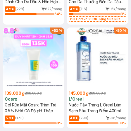
Dành Cho Da Dầu & Hỗn Hợp
Cho Da Thường Đến Da Dầu
500ml
473ml
(228)
622/tháng
(116)
1.5k/tháng
4.9
4.9
64
%
9
%
Bill Cerave 299K Tặng Sữa Rửa
Mặt Cerave 30ml (SL có hạn)
-
53
%
-
50
%
139.000 ₫
145.000 ₫
298.000 ₫
289.000 ₫
Cosrx
L'Oreal
Gel Rửa Mặt Cosrx Tràm Trà,
Nước Tẩy Trang L'Oreal Làm
0.5% BHA Có Độ pH Thấp
Sạch Sâu Trang Điểm 400ml
150ml
(173)
(298)
916/tháng
5.0
4.8
8
%
39
%