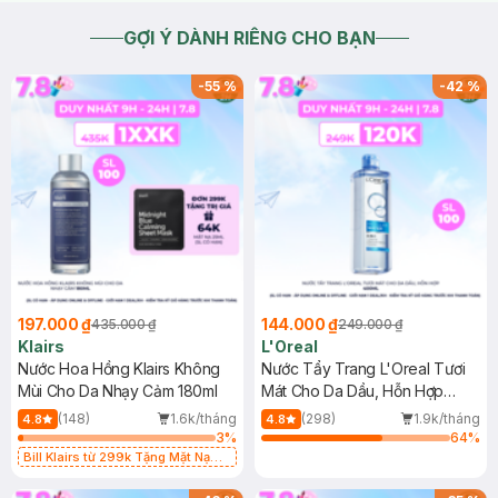
GỢI Ý DÀNH RIÊNG CHO BẠN
-
55
%
-
42
%
197.000 ₫
144.000 ₫
435.000 ₫
249.000 ₫
Klairs
L'Oreal
Nước Hoa Hồng Klairs Không
Nước Tẩy Trang L'Oreal Tươi
Mùi Cho Da Nhạy Cảm 180ml
Mát Cho Da Dầu, Hỗn Hợp
400ml
(148)
1.6k/tháng
(298)
1.9k/tháng
4.8
4.8
3
%
64
%
Bill Klairs từ 299k Tặng Mặt Nạ
Làm Dịu Da & Kiểm Soát Dầu Nhờn
25ml (SL Có Hạn)