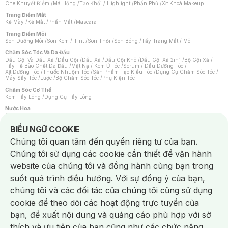
Che Khuyết Điểm
/
Má Hồng
/
Tạo Khối / Highlight
/
Phấn Phủ
/
Xịt Khoá Makeup
Trang Điểm Mắt
Kẻ Mày
/
Kẻ Mắt
/
Phấn Mắt
/
Mascara
Trang Điểm Môi
Son Dưỡng Môi
/
Son Kem / Tint
/
Son Thỏi
/
Son Bóng
/
Tẩy Trang Mắt / Môi
Chăm Sóc Tóc Và Da Đầu
Dầu Gội Và Dầu Xả
/
Dầu Gội
/
Dầu Xả
/
Dầu Gội Khô
/
Dầu Gội Xả 2in1
/
Bộ Gội Xả
/
Tẩy Tế Bào Chết Da Đầu
/
Mặt Nạ / Kem Ủ Tóc
/
Serum / Dầu Dưỡng Tóc
/
Xịt Dưỡng Tóc
/
Thuốc Nhuộm Tóc
/
Sản Phẩm Tạo Kiểu Tóc
/
Dụng Cụ Chăm Sóc Tóc
/
Máy Sấy Tóc
/
Lược
/
Bộ Chăm Sóc Tóc
/
Phụ Kiện Tóc
Chăm Sóc Cơ Thể
Kem Tẩy Lông
/
Dụng Cụ Tẩy Lông
Nước Hoa
Nước Hoa Nữ
/
Nước Hoa Nam
/
Nước Hoa Cao Cấp
/
Xịt Thơm Toàn Thân
/
Nước Hoa Vùng Kín
Notice about cookies usage
BIỂU NGỮ COOKIE
Chăm Sóc Cá Nhân
Chúng tôi quan tâm đến quyền riêng tư của bạn.
Chống Muỗi
/
Khẩu Trang
/
Máy Massage
/
Mặt Nạ Xông Hơi
/
Nước Rửa Tay
/
Sản Phẩm Chăm Sóc Khác
/
Bàn Chải Đánh Răng
/
Bàn Chải Điện
/
Chúng tôi sử dụng các cookie cần thiết để vận hành
Hỗ Trợ Trắng Răng
/
Kem Đánh Răng
/
Máy Tăm Nước
/
Nước Súc Miệng
/
Tăm / Chỉ Nha Khoa
/
Xịt Thơm Miệng
/
Dung Dịch Vệ Sinh
/
Dưỡng Vùng Kín
/
website của chúng tôi và đồng hành cùng bạn trong
Khăn Ướt Vệ Sinh Vùng Kín
/
Băng Vệ Sinh
/
Tampon
/
Bọt Cạo Râu
/
Dao Cạo Râu
/
Máy Cạo Râu
suốt quá trình điều hướng. Với sự đồng ý của bạn,
Vấn Đề Về Da
chúng tôi và các đối tác của chúng tôi cũng sử dụng
Da Dầu / Lỗ Chân Lông To
/
Da Khô / Mất Nước
/
Da Lão Hóa
/
Da Mụn
/
Da Nhạy Cảm / Kích Ứng
/
Da Xỉn Màu
/
Thâm / Nám / Tàn Nhang
/
cookie để theo dõi các hoạt động trực tuyến của
Quầng Thâm & Bọng Mắt
/
Sẹo
/
Viêm Da Cơ Địa
bạn, đề xuất nội dung và quảng cáo phù hợp với sở
Dụng Cụ / Phụ Kiện Chăm Sóc Da
Chat i
Bông Tẩy Trang
/
Khăn Lau Mặt Khô
/
Dụng Cụ / Máy Rửa Mặt
/
Máy Chăm Sóc Da
/
thích và ưu tiên của bạn cũng như các chức năng
Dụng Cụ Chăm Sóc Khác