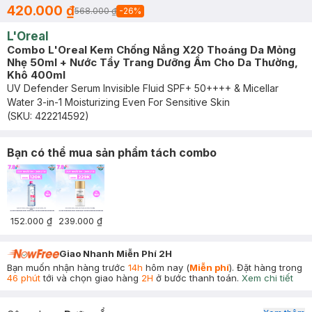
420.000 ₫
568.000 ₫
-
26
%
L'Oreal
Combo L'Oreal Kem Chống Nắng X20 Thoáng Da Mỏng
Nhẹ 50ml + Nước Tẩy Trang Dưỡng Ẩm Cho Da Thường,
Khô 400ml
UV Defender Serum Invisible Fluid SPF+ 50++++ & Micellar
Water 3-in-1 Moisturizing Even For Sensitive Skin
(SKU:
422214592
)
Bạn có thể mua sản phẩm tách combo
152.000 ₫
239.000 ₫
Giao Nhanh Miễn Phí 2H
Bạn muốn nhận hàng trước
14h
hôm nay (
Miễn phí
). Đặt hàng trong
46 phút
tới và chọn giao hàng
2H
ở bước thanh toán.
Xem chi tiết