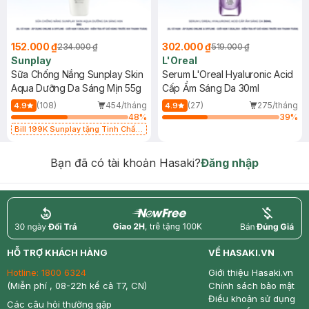
152.000 ₫
302.000 ₫
234.000 ₫
519.000 ₫
Sunplay
L'Oreal
Sữa Chống Nắng Sunplay Skin
Serum L'Oreal Hyaluronic Acid
Aqua Dưỡng Da Sáng Mịn 55g
Cấp Ẩm Sáng Da 30ml
(108)
454/tháng
(27)
275/tháng
4.9
4.9
48
%
39
%
Bill 199K Sunplay tặng Tinh Chất
Chống Nắng 7g trị giá 30K (SL có
hạn)
Bạn đã có tài khoản Hasaki?
Đăng nhập
return
nowfree
price
HỖ TRỢ KHÁCH HÀNG
VỀ HASAKI.VN
Hotline:
1800 6324
Giới thiệu Hasaki.vn
(Miễn phí , 08-22h kể cả T7, CN)
Chính sách bảo mật
Điều khoản sử dụng
Các câu hỏi thường gặp