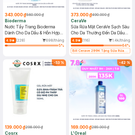
343.000 ₫
373.000 ₫
560.000 ₫
490.000 ₫
Bioderma
CeraVe
Nước Tẩy Trang Bioderma
Sữa Rửa Mặt CeraVe Sạch Sâu
Dành Cho Da Dầu & Hỗn Hợp
Cho Da Thường Đến Da Dầu
500ml
473ml
(228)
698/tháng
(116)
1.4k/tháng
4.9
4.9
5
%
64
%
Bill Cerave 299K Tặng Sữa Rửa
Mặt Cerave 30ml (SL có hạn)
-
53
%
-
42
%
139.000 ₫
169.000 ₫
298.000 ₫
289.000 ₫
Cosrx
L'Oreal