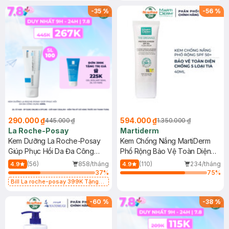
-
35
%
-
56
%
290.000 ₫
594.000 ₫
445.000 ₫
1.350.000 ₫
La Roche-Posay
Martiderm
Kem Dưỡng La Roche-Posay
Kem Chống Nắng MartiDerm
Giúp Phục Hồi Da Đa Công
Phổ Rộng Bảo Vệ Toàn Diện
Dụng 40ml
40ml
(56)
858/tháng
(110)
234/tháng
4.9
4.9
37
%
75
%
Bill La roche-posay 399K Tặng
Gel rửa mặt da dầu nhạy cảm 50ml
(SL có hạn)
-
60
%
-
38
%