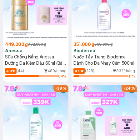
449.000 ₫
351.000 ₫
702.000 ₫
560.000 ₫
Anessa
Bioderma
Sữa Chống Nắng Anessa
Nước Tẩy Trang Bioderma
Dưỡng Da Kiềm Dầu 60ml (Bản
Dành Cho Da Nhạy Cảm 500ml
Mới)
(44)
480/tháng
(228)
832/tháng
4.9
4.9
64
%
11
%
-
39
%
-
24
%