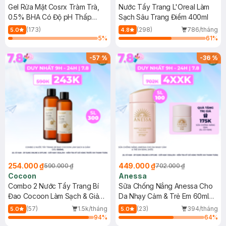
Gel Rửa Mặt Cosrx Tràm Trà,
Nước Tẩy Trang L'Oreal Làm
0.5% BHA Có Độ pH Thấp
Sạch Sâu Trang Điểm 400ml
150ml
(173)
(298)
786/tháng
5.0
4.8
5
%
61
%
-
57
%
-
36
%
254.000 ₫
449.000 ₫
590.000 ₫
702.000 ₫
Cocoon
Anessa
Combo 2 Nước Tẩy Trang Bí
Sữa Chống Nắng Anessa Cho
Đao Cocoon Làm Sạch & Giảm
Da Nhạy Cảm & Trẻ Em 60ml
Dầu 500ml
(Mới)
(57)
1.5k/tháng
(23)
394/tháng
5.0
5.0
94
%
64
%