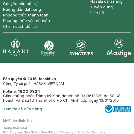
Hasaki cẩm nang
Gửi yêu cầu hỗ trợ
Tuyển dụng
Hướng dẫn đặt hàng
Liên hệ
Phương thức thanh toán
Phương thức vận chuyển
Chính sách đổi trả
Synctives
Clinic
Dermahair
Mastige
Bản quyền © 2016 Hasaki.vn
Công Ty cổ phần HASAKI VIETNAM
Hotline:
1800 6324
Giấy chứng nhận Đăng ký Kinh doanh số 0313612829 do Sở Kế
hoạch và Đầu tư Thành phố Hồ Chí Minh cấp ngày 13/01/2016
Xem tất cả cửa hàng
Mỹ Phẩm High-End
Trang Điểm Mặt
Kem Lót
/
Kem Nền
/
Phấn Nền
/
BB / CC Cream
/
Phấn Nước Cushion
/