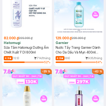
82.000 ₫
129.000 ₫
205.000 ₫
209.000 ₫
Hatomugi
Garnier
Sữa Tắm Hatomugi Dưỡng Ẩm
Nước Tẩy Trang Garnier Dành
Chiết Xuất Ý Dĩ 800ml
Cho Da Dầu Và Mụn 400ml
(Mới)
(123)
714/tháng
(69)
935/tháng
4.9
4.9
52
%
64
%
-
35
%
-
42
%