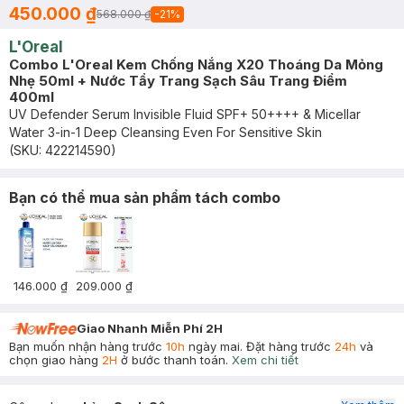
450.000 ₫
568.000 ₫
-
21
%
L'Oreal
Combo L'Oreal Kem Chống Nắng X20 Thoáng Da Mỏng
Nhẹ 50ml + Nước Tẩy Trang Sạch Sâu Trang Điểm
400ml
UV Defender Serum Invisible Fluid SPF+ 50++++ & Micellar
Water 3-in-1 Deep Cleansing Even For Sensitive Skin
(SKU:
422214590
)
Bạn có thể mua sản phẩm tách combo
146.000 ₫
209.000 ₫
Giao Nhanh Miễn Phí 2H
Bạn muốn nhận hàng trước
10h
ngày mai. Đặt hàng trước
24h
và
chọn giao hàng
2H
ở bước thanh toán.
Xem chi tiết