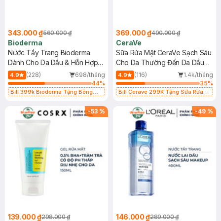
343.000 ₫
369.000 ₫
560.000 ₫
490.000 ₫
Bioderma
CeraVe
Nước Tẩy Trang Bioderma
Sữa Rửa Mặt CeraVe Sạch Sâu
Dành Cho Da Dầu & Hỗn Hợp
Cho Da Thường Đến Da Dầu
500ml
473ml
(228)
698/tháng
(116)
1.4k/tháng
4.9
4.9
44
%
35
%
Bill 399k Bioderma Tặng Bông
Bill Cerave 299K Tặng Sữa Rửa
Tẩy Trang Hộp 50 Miếng (SL có
Mặt Cerave 30ml (SL có hạn)
hạn)
-
53
%
-
49
%
139.000 ₫
146.000 ₫
298.000 ₫
289.000 ₫