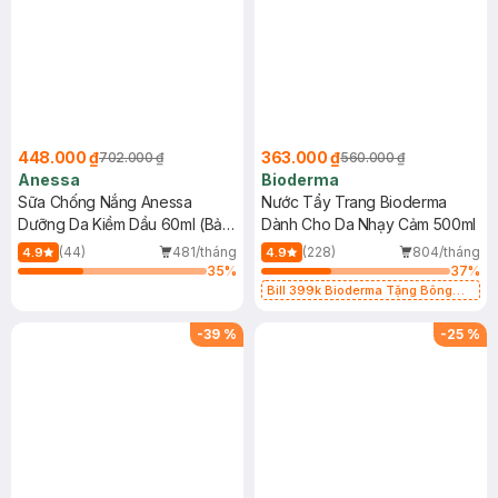
448.000 ₫
363.000 ₫
702.000 ₫
560.000 ₫
Anessa
Bioderma
Sữa Chống Nắng Anessa
Nước Tẩy Trang Bioderma
Dưỡng Da Kiềm Dầu 60ml (Bản
Dành Cho Da Nhạy Cảm 500ml
Mới)
(44)
481/tháng
(228)
804/tháng
4.9
4.9
35
%
37
%
Bill 399k Bioderma Tặng Bông
Tẩy Trang Hộp 50 Miếng (SL có
hạn)
-
39
%
-
25
%