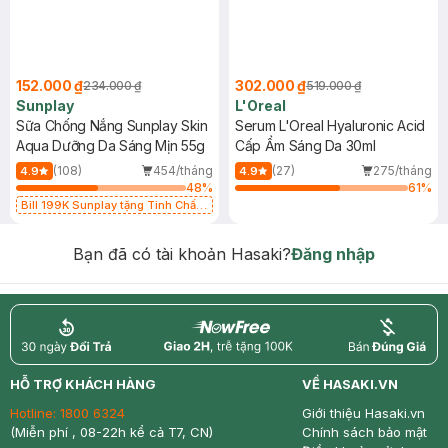
152.000 ₫
302.000 ₫
234.000 ₫
519.000 ₫
Sunplay
L'Oreal
Sữa Chống Nắng Sunplay Skin
Serum L'Oreal Hyaluronic Acid
Aqua Dưỡng Da Sáng Mịn 55g
Cấp Ẩm Sáng Da 30ml
(108)
454/tháng
(27)
275/tháng
4.9
4.9
48
%
61
%
Bill 199K Sunplay tặng Tinh Chất
Chống Nắng 7g trị giá 30K (SL có
hạn)
Bạn đã có tài khoản Hasaki?
Đăng nhập
return
nowfree
price
HỖ TRỢ KHÁCH HÀNG
VỀ HASAKI.VN
Hotline:
1800 6324
Giới thiệu Hasaki.vn
(Miễn phí , 08-22h kể cả T7, CN)
Chính sách bảo mật