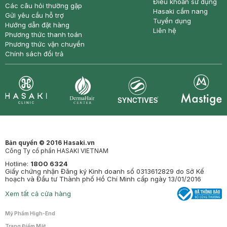
Điều khoản sử dụng
Các câu hỏi thường gặp
Hasaki cẩm nang
Gửi yêu cầu hỗ trợ
Tuyển dụng
Hướng dẫn đặt hàng
Liên hệ
Phương thức thanh toán
Phương thức vận chuyển
Chính sách đổi trả
Synctives
Clinic
Dermahair
Mastige
Bản quyền © 2016 Hasaki.vn
Công Ty cổ phần HASAKI VIETNAM
Hotline:
1800 6324
Giấy chứng nhận Đăng ký Kinh doanh số 0313612829 do Sở Kế
hoạch và Đầu tư Thành phố Hồ Chí Minh cấp ngày 13/01/2016
Xem tất cả cửa hàng
Mỹ Phẩm High-End
Trang Điểm Mặt