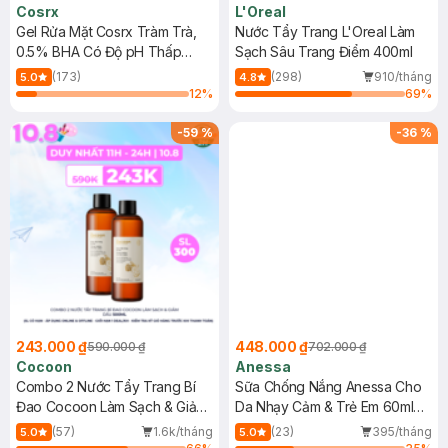
Cosrx
L'Oreal
Gel Rửa Mặt Cosrx Tràm Trà,
Nước Tẩy Trang L'Oreal Làm
0.5% BHA Có Độ pH Thấp
Sạch Sâu Trang Điểm 400ml
150ml
(173)
(298)
910/tháng
5.0
4.8
12
%
69
%
-
59
%
-
36
%
243.000 ₫
448.000 ₫
590.000 ₫
702.000 ₫
Cocoon
Anessa
Combo 2 Nước Tẩy Trang Bí
Sữa Chống Nắng Anessa Cho
Đao Cocoon Làm Sạch & Giảm
Da Nhạy Cảm & Trẻ Em 60ml
Dầu 500ml
(Mới)
(57)
1.6k/tháng
(23)
395/tháng
5.0
5.0