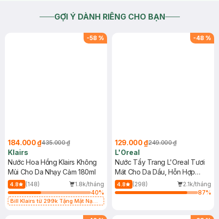
GỢI Ý DÀNH RIÊNG CHO BẠN
-
58
%
-
48
%
184.000 ₫
129.000 ₫
435.000 ₫
249.000 ₫
Klairs
L'Oreal
Nước Hoa Hồng Klairs Không
Nước Tẩy Trang L'Oreal Tươi
Mùi Cho Da Nhạy Cảm 180ml
Mát Cho Da Dầu, Hỗn Hợp
400ml
(148)
1.8k/tháng
(298)
2.1k/tháng
4.8
4.8
40
%
87
%
Bill Klairs từ 299k Tặng Mặt Nạ
Làm Dịu Da & Kiểm Soát Dầu Nhờn
25ml (SL Có Hạn)