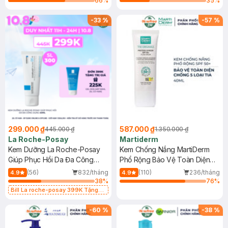
66
%
35
%
-
33
%
-
57
%
299.000 ₫
587.000 ₫
445.000 ₫
1.350.000 ₫
La Roche-Posay
Martiderm
Kem Dưỡng La Roche-Posay
Kem Chống Nắng MartiDerm
Giúp Phục Hồi Da Đa Công
Phổ Rộng Bảo Vệ Toàn Diện
Dụng 40ml
40ml
(56)
832/tháng
(110)
236/tháng
4.9
4.9
38
%
76
%
Bill La roche-posay 399K Tặng
Gel rửa mặt da dầu nhạy cảm 50ml
(SL có hạn)
-
60
%
-
38
%