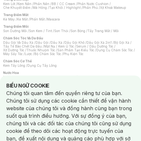
Kem Lót
/
Kem Nền
/
Phấn Nền
/
BB / CC Cream
/
Phấn Nước Cushion
/
Che Khuyết Điểm
/
Má Hồng
/
Tạo Khối / Highlight
/
Phấn Phủ
/
Xịt Khoá Makeup
Trang Điểm Mắt
Kẻ Mày
/
Kẻ Mắt
/
Phấn Mắt
/
Mascara
Trang Điểm Môi
Son Dưỡng Môi
/
Son Kem / Tint
/
Son Thỏi
/
Son Bóng
/
Tẩy Trang Mắt / Môi
Chăm Sóc Tóc Và Da Đầu
Dầu Gội Và Dầu Xả
/
Dầu Gội
/
Dầu Xả
/
Dầu Gội Khô
/
Dầu Gội Xả 2in1
/
Bộ Gội Xả
/
Tẩy Tế Bào Chết Da Đầu
/
Mặt Nạ / Kem Ủ Tóc
/
Serum / Dầu Dưỡng Tóc
/
Xịt Dưỡng Tóc
/
Thuốc Nhuộm Tóc
/
Sản Phẩm Tạo Kiểu Tóc
/
Dụng Cụ Chăm Sóc Tóc
/
Máy Sấy Tóc
/
Lược
/
Bộ Chăm Sóc Tóc
/
Phụ Kiện Tóc
Chăm Sóc Cơ Thể
Kem Tẩy Lông
/
Dụng Cụ Tẩy Lông
Nước Hoa
Nước Hoa Nữ
/
Nước Hoa Nam
/
Nước Hoa Cao Cấp
/
Xịt Thơm Toàn Thân
/
Nước Hoa Vùng Kín
Notice about cookies usage
BIỂU NGỮ COOKIE
Chăm Sóc Cá Nhân
Chúng tôi quan tâm đến quyền riêng tư của bạn.
Chống Muỗi
/
Khẩu Trang
/
Máy Massage
/
Mặt Nạ Xông Hơi
/
Nước Rửa Tay
/
Sản Phẩm Chăm Sóc Khác
/
Bàn Chải Đánh Răng
/
Bàn Chải Điện
/
Chúng tôi sử dụng các cookie cần thiết để vận hành
Hỗ Trợ Trắng Răng
/
Kem Đánh Răng
/
Máy Tăm Nước
/
Nước Súc Miệng
/
Tăm / Chỉ Nha Khoa
/
Xịt Thơm Miệng
/
Dung Dịch Vệ Sinh
/
Dưỡng Vùng Kín
/
website của chúng tôi và đồng hành cùng bạn trong
Khăn Ướt Vệ Sinh Vùng Kín
/
Băng Vệ Sinh
/
Tampon
/
Bọt Cạo Râu
/
Dao Cạo Râu
/
Máy Cạo Râu
suốt quá trình điều hướng. Với sự đồng ý của bạn,
Vấn Đề Về Da
chúng tôi và các đối tác của chúng tôi cũng sử dụng
Da Dầu / Lỗ Chân Lông To
/
Da Khô / Mất Nước
/
Da Lão Hóa
/
Da Mụn
/
Da Nhạy Cảm / Kích Ứng
/
Da Xỉn Màu
/
Thâm / Nám / Tàn Nhang
/
cookie để theo dõi các hoạt động trực tuyến của
Quầng Thâm & Bọng Mắt
/
Sẹo
/
Viêm Da Cơ Địa
bạn, đề xuất nội dung và quảng cáo phù hợp với sở
Dụng Cụ / Phụ Kiện Chăm Sóc Da