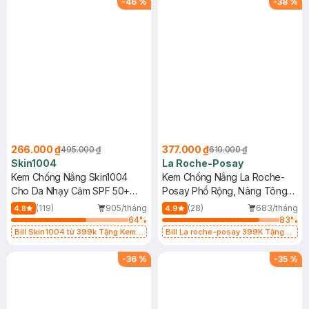
-
46
%
-
38
%
266.000 ₫
377.000 ₫
495.000 ₫
610.000 ₫
Skin1004
La Roche-Posay
Kem Chống Nắng Skin1004
Kem Chống Nắng La Roche-
Cho Da Nhạy Cảm SPF 50+
Posay Phổ Rộng, Nâng Tông
50ml
Kiềm Dầu 50ml
(119)
905/tháng
(28)
683/tháng
4.8
4.9
64
%
83
%
Bill Skin1004 từ 399k Tặng Kem
Bill La roche-posay 399K Tặng
Chống Nắng Cho Da Nhạy Cảm
Gel rửa mặt da dầu nhạy cảm 50ml
SPF 50+ 20ml (SL Có Hạn)
(SL có hạn)
-
36
%
-
35
%