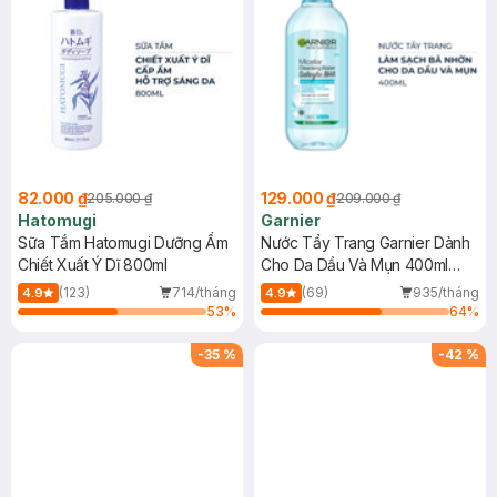
82.000 ₫
129.000 ₫
205.000 ₫
209.000 ₫
Hatomugi
Garnier
Sữa Tắm Hatomugi Dưỡng Ẩm
Nước Tẩy Trang Garnier Dành
Chiết Xuất Ý Dĩ 800ml
Cho Da Dầu Và Mụn 400ml
(Mới)
(123)
714/tháng
(69)
935/tháng
4.9
4.9
53
%
64
%
-
35
%
-
42
%