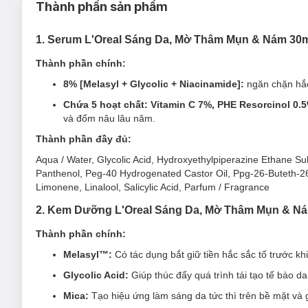
Thành phần sản phẩm
Serum Glycolic Bright Melasyl 8% [Melasyl+Glycolic
1. Serum L'Oreal Sáng Da, Mờ Thâm Mụn & Nám 30
Sản phẩm thích hợp với mọi loại da kể cả da nhạy cảm.
Thành phần chính:
Đối tượng sử dụng Serum Glycolic Bright Melasyl 8
8% [Melasyl + Glycolic + Niacinamide]:
ngăn chặn hắc
Da sạm, xỉn màu
, da không đều màu.
Chứa 5 hoạt chất: Vitamin C 7%, PHE Resorcinol 0.
Nám, tàn nhang
và đốm nâu lâu năm.
, thâm mụn,...
Thành phần đầy đủ:
Aqua / Water, Glycolic Acid, Hydroxyethylpiperazine Ethane Sul
Panthenol, Peg-40 Hydrogenated Castor Oil, Ppg-26-Buteth-26,
Limonene, Linalool, Salicylic Acid, Parfum / Fragrance
2. Kem Dưỡng L'Oreal Sáng Da, Mờ Thâm Mụn & N
Thành phần chính:
Melasyl™:
Có tác dụng bắt giữ tiền hắc sắc tố trước kh
Glycolic Acid:
Giúp thúc đẩy quá trình tái tạo tế bào da
Mica:
Tạo hiệu ứng làm sáng da tức thì trên bề mặt và 