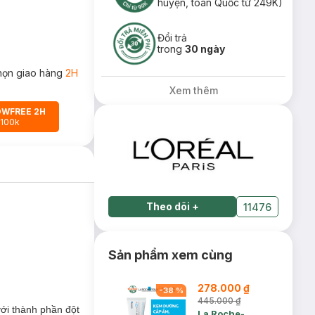
huyện, toàn Quốc từ 249K)
Đổi trả
trong
30 ngày
họn giao hàng
2H
Xem thêm
OWFREE 2H
 100k
Theo dõi
+
11476
Sản phẩm xem cùng
278.000 ₫
-
38
%
445.000 ₫
với thành phần đột
La Roche-