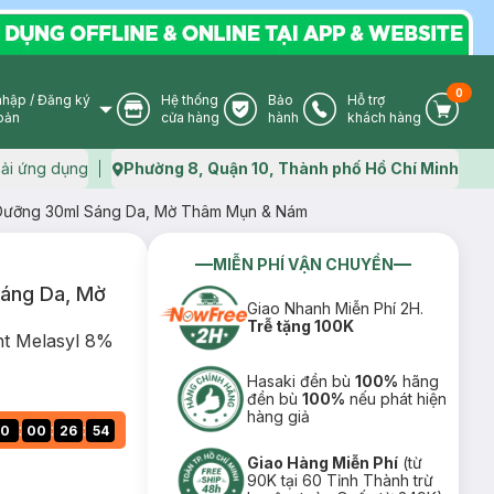
0
nhập
/
Đăng ký
Hệ thống
Bảo
Hỗ trợ
User Icon
Store Icon
Warranty Icon
Phone Icon
Cart I
oản
cửa hàng
hành
khách hàng
ải ứng dụng
Phường 8, Quận 10, Thành phố Hồ Chí Minh
Map icon
Dưỡng 30ml Sáng Da, Mờ Thâm Mụn & Nám
MIỄN PHÍ VẬN CHUYỂN
áng Da, Mờ
Giao Nhanh Miễn Phí 2H.
Trễ tặng 100K
ght Melasyl 8%
Hasaki đền bù
100%
hãng
đền bù
100%
nếu phát hiện
hàng giả
:
:
:
0
00
26
53
Giao Hàng Miễn Phí
(từ
90K tại 60 Tỉnh Thành trừ