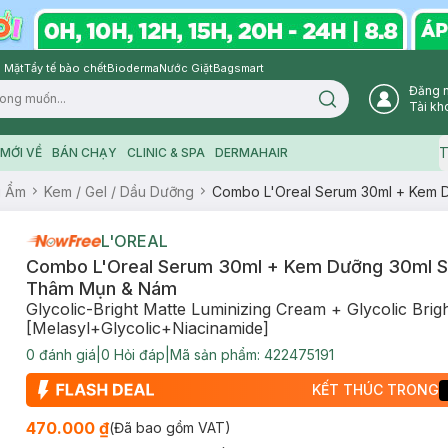
 Mặt
Tẩy tế bào chết
Bioderma
Nước Giặt
Bagsmart
Đăng 
Search icon
Tài kh
T
MỚI VỀ
BÁN CHẠY
CLINIC & SPA
DERMAHAIR
g Ẩm
Kem / Gel / Dầu Dưỡng
Combo L'Oreal Serum 30ml + Kem 
L'OREAL
Combo L'Oreal Serum 30ml + Kem Dưỡng 30ml S
Thâm Mụn & Nám
Glycolic-Bright Matte Luminizing Cream + Glycolic Bri
[Melasyl+Glycolic+Niacinamide]
0
đánh giá
|
0
Hỏi đáp
|
Mã sản phẩm:
422475191
KẾT THÚC TRONG
470.000 ₫
(Đã bao gồm VAT)