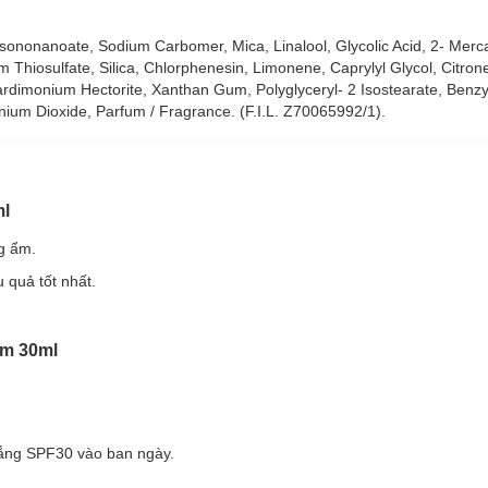
 Isononanoate, Sodium Carbomer, Mica, Linalool, Glycolic Acid, 2- Merca
um Thiosulfate, Silica, Chlorphenesin, Limonene, Caprylyl Glycol, Citrone
ardimonium Hectorite, Xanthan Gum, Polyglyceryl- 2 Isostearate, Benzyl
anium Dioxide, Parfum / Fragrance. (F.I.L. Z70065992/1).
ml
 ẩm.
 quả tốt nhất.
ám 30ml
ắng SPF30 vào ban ngày.