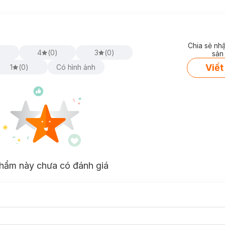
Chia sẻ nh
)
4
(
0
)
3
(
0
)
sản
Viết
1
(
0
)
Có hình ảnh
% [Melasyl+Glycolic+Niacinamide]:
sắc tố dư thừa trước khi hình thành thâm nám mang lại hiệu quả dưỡn
5%, Niacinamide 4%, TXA 1%, Arbutine 7%
đem lại hiệu quả sáng da v
ịu nhẹ và không gây kích ứng trên da.
hẩm này chưa có đánh giá