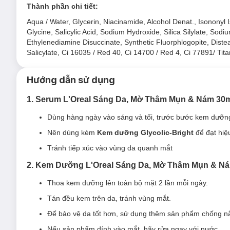
Thành phần chi tiết:
Aqua / Water, Glycerin, Niacinamide, Alcohol Denat., Isononyl
Glycine, Salicylic Acid, Sodium Hydroxide, Silica Silylate, Sodi
Ethylenediamine Disuccinate, Synthetic Fluorphlogopite, Diste
Salicylate, Ci 16035 / Red 40, Ci 14700 / Red 4, Ci 77891/ Tit
Hướng dẫn sử dụng
1. Serum L'Oreal Sáng Da, Mờ Thâm Mụn & Nám 30
Dùng hàng ngày vào sáng và tối, trước bước kem dưỡng
Nên dùng kèm
Kem dưỡng Glycolic-Bright
để đạt hiệu
Tránh tiếp xúc vào vùng da quanh mắt
2. Kem Dưỡng L'Oreal Sáng Da, Mờ Thâm Mụn & N
Thoa kem dưỡng lên toàn bộ mặt 2 lần mỗi ngày.
Tán đều kem trên da, tránh vùng mắt.
Để bảo vệ da tốt hơn, sử dụng thêm sản phẩm chống n
Nếu sản phẩm dính vào mắt, hãy rửa ngay với nước.