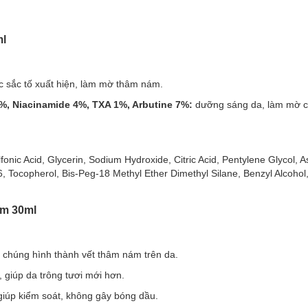
+Niacinamide] phù hợp với loại da nào?
ml
% [Melasyl+Glycolic+Niacinamide]:
 sắc tố xuất hiện, làm mờ thâm nám.
5%, Niacinamide 4%, TXA 1%, Arbutine 7%:
dưỡng sáng da, làm mờ c
fonic Acid, Glycerin, Sodium Hydroxide, Citric Acid, Pentylene Glycol, A
 Tocopherol, Bis-Peg-18 Methyl Ether Dimethyl Silane, Benzyl Alcohol
ám 30ml
i chúng hình thành vết thâm nám trên da.
, giúp da trông tươi mới hơn.
giúp kiểm soát, không gây bóng dầu.