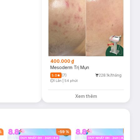
h mẽ [Melasyl™ +
, với kết cấu
400.000 ₫
Mesoderm Trị Mụn
(7)
228.1k/tháng
5.0
1 Lần
|
54 phút
Timer Gray Icon
Xem thêm
%
-
59
%
-
40
%