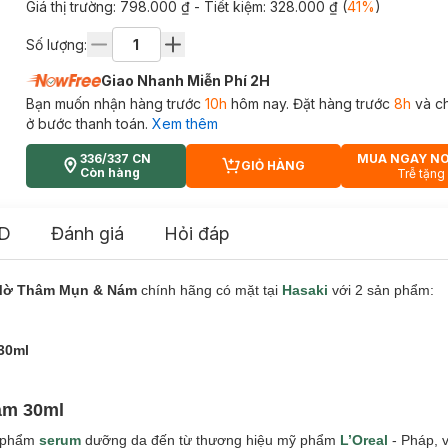
Giá thị trường:
798.000 ₫
- Tiết kiệm:
328.000 ₫
(
41
%
)
Số lượng:
Giao Nhanh Miễn Phí 2H
Bạn muốn nhận hàng trước
10h
hôm nay. Đặt hàng trước
8h
và c
ở bước thanh toán.
Xem thêm
336/337 CN
MUA NGAY N
GIỎ HÀNG
CART PLUS ICON
Còn hàng
Trễ tặng
D
Đánh giá
Hỏi đáp
 Mờ Thâm Mụn & Nám
chính hãng có mặt tại
Hasaki
với 2 sản phẩm:
30ml
Nám 30ml
n phẩm
serum
dưỡng da đến từ
thương hiệu mỹ phẩm
L’Oreal
- Pháp, 