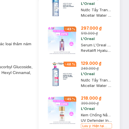
L'Oreal
Nước Tẩy Trang L'Oreal Làm Sạch Sâu Trang Điểm 400ml
Micellar Water 3-in-1 Deep Cleansing Even For Sensitive Skin
297.000 ₫
-
43
%
519.000 ₫
L'Oreal
ác loại thâm nám
Serum L'Oreal Hyaluronic Acid Cấp Ẩm Sáng Da 30ml
Revitalift Hyaluronic Acid 1.5% Hyaluron Serum
129.000 ₫
-
48
%
scorbyl Glucoside,
249.000 ₫
, Hexyl Cinnamal,
L'Oreal
Nước Tẩy Trang L'Oreal Dưỡng Ẩm Cho Da Thường, Khô 400ml
Micellar Water 3-in-1 Moisturizing Even For Sensitive Skin
218.000 ₫
-
45
%
399.000 ₫
L'Oreal
Kem Chống Nắng L'Oreal X20 Thoáng Da Mỏng Nhẹ 50ml
UV Defender Invisible Resist Daily Sunscreen SPF50+ PA++++
Lưu ý: Hiện tại