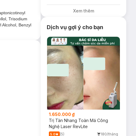
Hasaki đang bán
song song cả 2
Xem thêm
mẫu cũ và mới.
ptonicotinoyl
llol, Trisodium
 Alcohol, Benzyl
Dịch vụ gợi ý cho bạn
1.650.000 ₫
Trị Tàn Nhang Toàn Má Công
Nghệ Laser RevLite
(5)
180/tháng
5.0