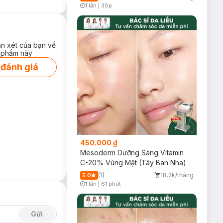
1 lần
|
30p
Timer Gray Icon
ận xét của bạn về
 phẩm này
 đánh giá
g sáng tối ưu.
ượt trội, làm mờ
450.000 ₫
Mesoderm Dưỡng Sáng Vitamin
C-20% Vùng Mặt (Tây Ban Nha)
(1)
18.2k/tháng
5.0
1 lần
|
61 phút
Timer Gray Icon
Gửi