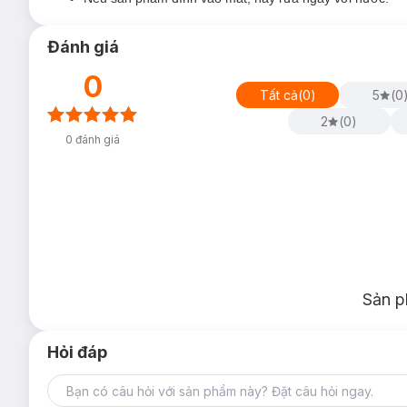
Đánh giá
0
Tất cả
(
0
)
5
(
0
2
(
0
)
0
đánh giá
Ưu thế nổi bật của Serum Glycolic Bright Melasyl 8
8% [Melasyl + Glycolic + Niacinamide]
ngăn chặn hắc 
Chứa 5 hoạt chất: Vitamin C 7%, PHE Resorcinol 0.
các loại thâm nám và đốm nâu lâu năm.
Thẩm thấu nhanh chóng, không gây cảm giác bết dính, d
Độ an toàn:
Sản p
Đã được kiểm nghiệm bởi các bác sĩ da liễu.
Hỏi đáp
Độ hiệu quả:
97% đồng ý da trông sáng hơn.