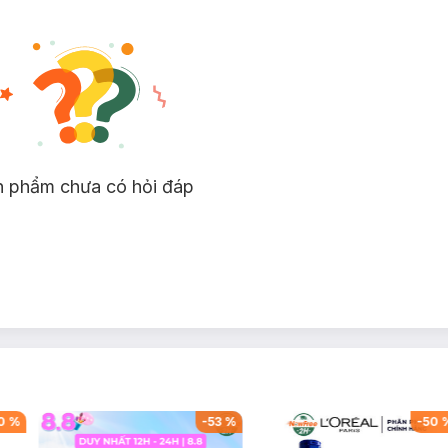
n & Nám 30ml
ẩm
kem dưỡng
đến từ thương hiệu L'Oreal (Pháp), với phức hợp mạn
 nám, cho làn da đều màu và rạng rỡ hơn sau 8 tuần sử dụng. Đặc biệt
n, lì, giảm bóng nhờn suốt 24H.
n phẩm chưa có hỏi đáp
0
%
-
53
%
-
50