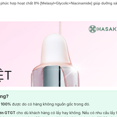
g phức hợp hoạt chất 8% [Melasyl+Glycolic+Niacinamide] giúp dưỡng s
ông?
) 100%
được do có hàng không nguồn gốc trong đó.
đơn GTGT
cho dù khách hàng có lấy hay không. Nếu có nhu cầu lấy