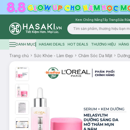
Kem Chống Nắng
Tẩy Trang
Sữa Rửa
Logo
DANH MỤC
HASAKI DEALS
HOT DEALS
THƯƠNG HIỆU
HÀNG 
Hamburger icon
Trang chủ
Sức Khỏe - Làm Đẹp
Chăm Sóc Da Mặt
Dưỡn