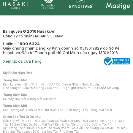
Synctives
Clinic
Dermahair
Mastige
Bản quyền © 2016 Hasaki.vn
Công Ty cổ phần HASAKI VIETNAM
Hotline:
1800 6324
Giấy chứng nhận Đăng ký Kinh doanh số 0313612829 do Sở Kế
hoạch và Đầu tư Thành phố Hồ Chí Minh cấp ngày 13/01/2016
Xem tất cả cửa hàng
Mỹ Phẩm High-End
Trang Điểm Mặt
Kem Lót
/
Kem Nền
/
Phấn Nền
/
BB / CC Cream
/
Phấn Nước Cushion
/
Che Khuyết Điểm
/
Má Hồng
/
Tạo Khối / Highlight
/
Phấn Phủ
/
Xịt Khoá Makeup
Trang Điểm Mắt
Kẻ Mày
/
Kẻ Mắt
/
Phấn Mắt
/
Mascara
Trang Điểm Môi
Son Dưỡng Môi
/
Son Kem / Tint
/
Son Thỏi
/
Son Bóng
/
Tẩy Trang Mắt / Môi
Chăm Sóc Tóc Và Da Đầu
Dầu Gội Và Dầu Xả
/
Dầu Gội
/
Dầu Xả
/
Dầu Gội Khô
/
Dầu Gội Xả 2in1
/
Bộ Gội Xả
/
Tẩy Tế Bào Chết Da Đầu
/
Mặt Nạ / Kem Ủ Tóc
/
Serum / Dầu Dưỡng Tóc
/
Xịt Dưỡng Tóc
/
Thuốc Nhuộm Tóc
/
Sản Phẩm Tạo Kiểu Tóc
/
Dụng Cụ Chăm Sóc Tóc
/
Máy Sấy Tóc
/
Lược
/
Bộ Chăm Sóc Tóc
/
Phụ Kiện Tóc