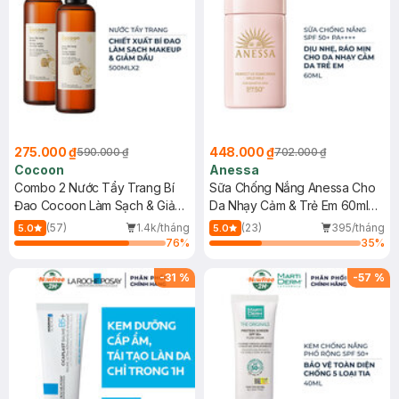
275.000 ₫
448.000 ₫
590.000 ₫
702.000 ₫
Cocoon
Anessa
Combo 2 Nước Tẩy Trang Bí
Sữa Chống Nắng Anessa Cho
Đao Cocoon Làm Sạch & Giảm
Da Nhạy Cảm & Trẻ Em 60ml
Dầu 500ml
(Mới)
(57)
1.4k/tháng
(23)
395/tháng
5.0
5.0
76
%
35
%
-
31
%
-
57
%