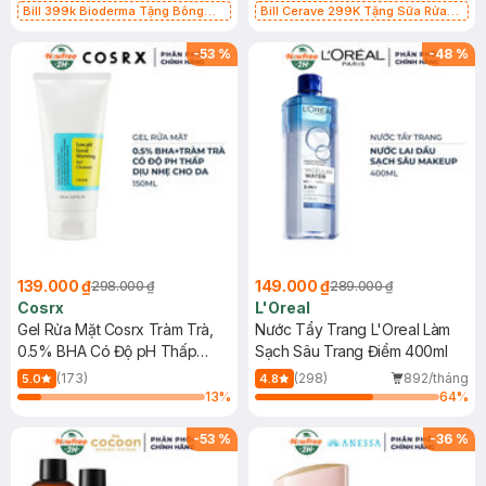
Bill 399k Bioderma Tặng Bông
Bill Cerave 299K Tặng Sữa Rửa
Tẩy Trang Hộp 50 Miếng (SL có
Mặt Cerave 30ml (SL có hạn)
hạn)
-
53
%
-
48
%
139.000 ₫
149.000 ₫
298.000 ₫
289.000 ₫
Cosrx
L'Oreal
Gel Rửa Mặt Cosrx Tràm Trà,
Nước Tẩy Trang L'Oreal Làm
0.5% BHA Có Độ pH Thấp
Sạch Sâu Trang Điểm 400ml
150ml
(173)
(298)
892/tháng
5.0
4.8
13
%
64
%
-
53
%
-
36
%