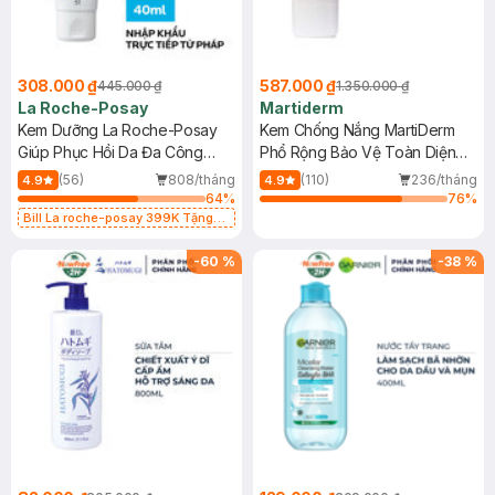
308.000 ₫
587.000 ₫
445.000 ₫
1.350.000 ₫
La Roche-Posay
Martiderm
Kem Dưỡng La Roche-Posay
Kem Chống Nắng MartiDerm
Giúp Phục Hồi Da Đa Công
Phổ Rộng Bảo Vệ Toàn Diện
Dụng 40ml
40ml
(56)
808/tháng
(110)
236/tháng
4.9
4.9
64
%
76
%
Bill La roche-posay 399K Tặng
Gel rửa mặt da dầu nhạy cảm 50ml
(SL có hạn)
-
60
%
-
38
%