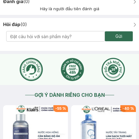
Đánh giá
(
0
)
Hãy là người đầu tiên đánh giá
Hỏi đáp
(
0
)
Gửi
GỢI Ý DÀNH RIÊNG CHO BẠN
-
55
%
-
40
%