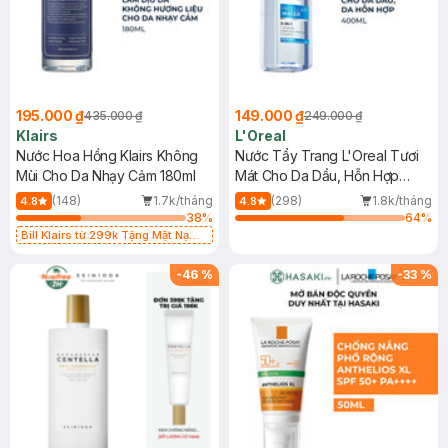
195.000 ₫
149.000 ₫
435.000 ₫
249.000 ₫
Klairs
L'Oreal
Nước Hoa Hồng Klairs Không
Nước Tẩy Trang L'Oreal Tươi
Mùi Cho Da Nhạy Cảm 180ml
Mát Cho Da Dầu, Hỗn Hợp
400ml
(148)
1.7k/tháng
(298)
1.8k/tháng
4.8
4.8
38
%
64
%
Bill Klairs từ 299k Tặng Mặt Nạ
Làm Dịu Da & Kiểm Soát Dầu Nhờn
25ml (SL Có Hạn)
-
46
%
-
33
%