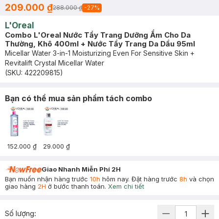
209.000 ₫
288.000 ₫
-
27
%
L'Oreal
Combo L'Oreal Nước Tẩy Trang Dưỡng Ẩm Cho Da
Thường, Khô 400ml + Nước Tẩy Trang Da Dầu 95ml
Micellar Water 3-in-1 Moisturizing Even For Sensitive Skin +
Revitalift Crystal Micellar Water
(SKU:
422209815
)
Bạn có thể mua sản phẩm tách combo
152.000 ₫
29.000 ₫
Giao Nhanh Miễn Phí 2H
Bạn muốn nhận hàng trước
10h
hôm nay. Đặt hàng trước
8h
và chọn
giao hàng
2H
ở bước thanh toán.
Xem chi tiết
Số lượng: