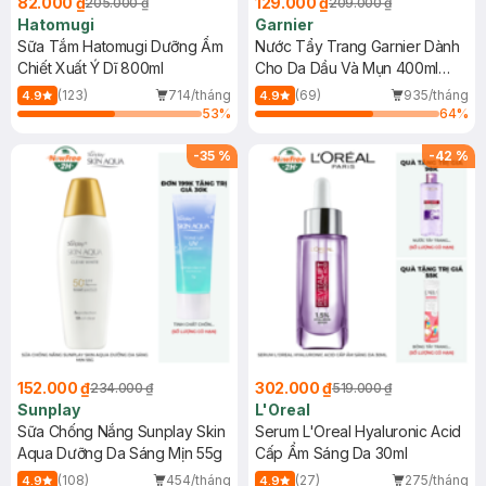
82.000 ₫
129.000 ₫
205.000 ₫
209.000 ₫
Hatomugi
Garnier
Sữa Tắm Hatomugi Dưỡng Ẩm
Nước Tẩy Trang Garnier Dành
Chiết Xuất Ý Dĩ 800ml
Cho Da Dầu Và Mụn 400ml
(Mới)
(123)
714/tháng
(69)
935/tháng
4.9
4.9
53
%
64
%
-
35
%
-
42
%
152.000 ₫
302.000 ₫
234.000 ₫
519.000 ₫
Sunplay
L'Oreal
Sữa Chống Nắng Sunplay Skin
Serum L'Oreal Hyaluronic Acid
Aqua Dưỡng Da Sáng Mịn 55g
Cấp Ẩm Sáng Da 30ml
(108)
454/tháng
(27)
275/tháng
4.9
4.9