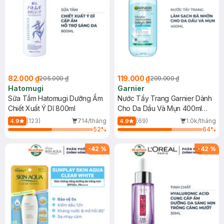
82.000 ₫
119.000 ₫
205.000 ₫
209.000 ₫
Hatomugi
Garnier
Sữa Tắm Hatomugi Dưỡng Ẩm
Nước Tẩy Trang Garnier Dành
Chiết Xuất Ý Dĩ 800ml
Cho Da Dầu Và Mụn 400ml
(Mới)
(123)
714/tháng
(69)
1.0k/tháng
4.9
4.9
52
%
64
%
-
42
%
-
42
%