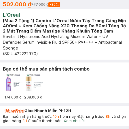
502.000 ₫
777.000 ₫
-
35
%
L'Oreal
[Mua 2 Tặng 1] Combo L'Oreal Nước Tẩy Trang Căng Mịn
400ml + Kem Chống Nắng X20 Thoáng Da 50ml Tặng Bộ
2 Mút Trang Điểm Mastige Kháng Khuẩn Tông Cam
Revitalift Hyaluronic Acid Hydrating Micellar Water + UV
Defender Serum Invisible Fluid SPF50+ PA++++ + Antibacterial
Sponge
(SKU:
422222970
)
Bạn có thể mua sản phẩm tách combo
174.000 ₫
208.000 ₫
Giao Nhanh Miễn Phí 2H
Bạn muốn nhận hàng trước
10h
hôm nay. Đặt hàng trước
8h
và chọn
giao hàng
2H
ở bước thanh toán.
Xem chi tiết