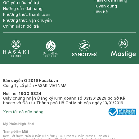
Hasaki cẩm nang
Gửi yêu cầu hỗ trợ
Tuyển dụng
Hướng dẫn đặt hàng
Liên hệ
Phương thức thanh toán
Phương thức vận chuyển
Chính sách đổi trả
Synctives
Clinic
Dermahair
Mastige
Bản quyền © 2016 Hasaki.vn
Công Ty cổ phần HASAKI VIETNAM
Hotline:
1800 6324
Giấy chứng nhận Đăng ký Kinh doanh số 0313612829 do Sở Kế
hoạch và Đầu tư Thành phố Hồ Chí Minh cấp ngày 13/01/2016
Xem tất cả cửa hàng
Mỹ Phẩm High-End
Trang Điểm Mặt
Kem Lót
/
Kem Nền
/
Phấn Nền
/
BB / CC Cream
/
Phấn Nước Cushion
/