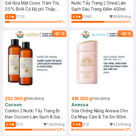
Gel Rửa Mặt Cosrx Tràm Trà,
Nước Tẩy Trang L'Oreal Làm
0.5% BHA Có Độ pH Thấp
Sạch Sâu Trang Điểm 400ml
150ml
(173)
(298)
868/tháng
5.0
4.8
9
%
64
%
-
57
%
-
40
%
252.000 ₫
418.000 ₫
590.000 ₫
702.000 ₫
Cocoon
Anessa
Combo 2 Nước Tẩy Trang Bí
Sữa Chống Nắng Anessa Cho
Đao Cocoon Làm Sạch & Giảm
Da Nhạy Cảm & Trẻ Em 60ml
Dầu 500ml
(Mới)
(57)
1.5k/tháng
(23)
423/tháng
5.0
5.0
53
%
3
%