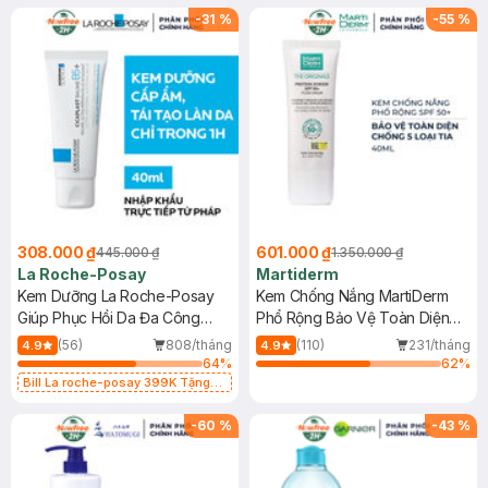
-
31
%
-
55
%
308.000 ₫
601.000 ₫
445.000 ₫
1.350.000 ₫
La Roche-Posay
Martiderm
Kem Dưỡng La Roche-Posay
Kem Chống Nắng MartiDerm
Giúp Phục Hồi Da Đa Công
Phổ Rộng Bảo Vệ Toàn Diện
Dụng 40ml
40ml
(56)
808/tháng
(110)
231/tháng
4.9
4.9
64
%
62
%
Bill La roche-posay 399K Tặng
Gel rửa mặt da dầu nhạy cảm 50ml
(SL có hạn)
-
60
%
-
43
%