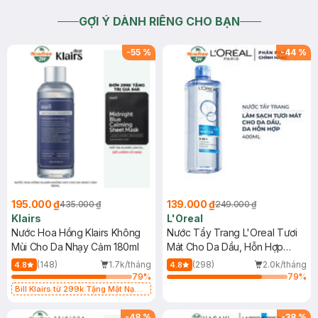
GỢI Ý DÀNH RIÊNG CHO BẠN
-
55
%
-
44
%
195.000 ₫
139.000 ₫
435.000 ₫
249.000 ₫
Klairs
L'Oreal
Nước Hoa Hồng Klairs Không
Nước Tẩy Trang L'Oreal Tươi
Mùi Cho Da Nhạy Cảm 180ml
Mát Cho Da Dầu, Hỗn Hợp
400ml
(148)
1.7k/tháng
(298)
2.0k/tháng
4.8
4.8
79
%
79
%
Bill Klairs từ 299k Tặng Mặt Nạ
Làm Dịu Da & Kiểm Soát Dầu Nhờn
25ml (SL Có Hạn)
-
48
%
-
38
%