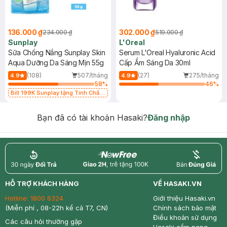
136.000 ₫
302.000 ₫
234.000 ₫
519.000 ₫
Sunplay
L'Oreal
Sữa Chống Nắng Sunplay Skin
Serum L'Oreal Hyaluronic Acid
Aqua Dưỡng Da Sáng Mịn 55g
Cấp Ẩm Sáng Da 30ml
(108)
507/tháng
(27)
275/tháng
4.9
4.9
58
%
46
%
Bill 199K Sunplay tặng Tinh Chất
Chống Nắng 7g trị giá 30K (SL có
hạn)
Bạn đã có tài khoản Hasaki?
Đăng nhập
return
nowfree
price
HỖ TRỢ KHÁCH HÀNG
VỀ HASAKI.VN
Hotline:
1800 6324
Giới thiệu Hasaki.vn
(Miễn phí , 08-22h kể cả T7, CN)
Chính sách bảo mật
Điều khoản sử dụng
Các câu hỏi thường gặp