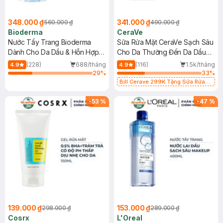
348.000 ₫
341.000 ₫
560.000 ₫
490.000 ₫
Bioderma
CeraVe
Nước Tẩy Trang Bioderma
Sữa Rửa Mặt CeraVe Sạch Sâu
Dành Cho Da Dầu & Hỗn Hợp
Cho Da Thường Đến Da Dầu
500ml
473ml
(228)
688/tháng
(116)
1.5k/tháng
4.9
4.9
29
%
33
%
Bill Cerave 299K Tặng Sữa Rửa
Mặt Cerave 30ml (SL có hạn)
-
53
%
-
47
%
139.000 ₫
153.000 ₫
298.000 ₫
289.000 ₫
Cosrx
L'Oreal