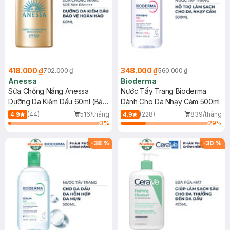
418.000 ₫
348.000 ₫
702.000 ₫
560.000 ₫
Anessa
Bioderma
Sữa Chống Nắng Anessa
Nước Tẩy Trang Bioderma
Dưỡng Da Kiềm Dầu 60ml (Bản
Dành Cho Da Nhạy Cảm 500ml
Mới)
(44)
516/tháng
(228)
839/tháng
4.9
4.9
3
%
29
%
-
38
%
-
30
%