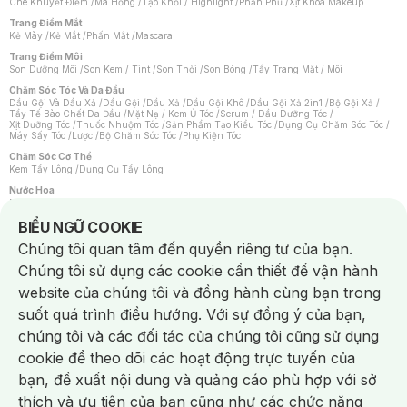
Che Khuyết Điểm
/
Má Hồng
/
Tạo Khối / Highlight
/
Phấn Phủ
/
Xịt Khoá Makeup
Trang Điểm Mắt
Kẻ Mày
/
Kẻ Mắt
/
Phấn Mắt
/
Mascara
Trang Điểm Môi
Son Dưỡng Môi
/
Son Kem / Tint
/
Son Thỏi
/
Son Bóng
/
Tẩy Trang Mắt / Môi
Chăm Sóc Tóc Và Da Đầu
Dầu Gội Và Dầu Xả
/
Dầu Gội
/
Dầu Xả
/
Dầu Gội Khô
/
Dầu Gội Xả 2in1
/
Bộ Gội Xả
/
Tẩy Tế Bào Chết Da Đầu
/
Mặt Nạ / Kem Ủ Tóc
/
Serum / Dầu Dưỡng Tóc
/
Xịt Dưỡng Tóc
/
Thuốc Nhuộm Tóc
/
Sản Phẩm Tạo Kiểu Tóc
/
Dụng Cụ Chăm Sóc Tóc
/
Máy Sấy Tóc
/
Lược
/
Bộ Chăm Sóc Tóc
/
Phụ Kiện Tóc
Chăm Sóc Cơ Thể
Kem Tẩy Lông
/
Dụng Cụ Tẩy Lông
Nước Hoa
Nước Hoa Nữ
/
Nước Hoa Nam
/
Nước Hoa Cao Cấp
/
Xịt Thơm Toàn Thân
/
Nước Hoa Vùng Kín
Notice about cookies usage
BIỂU NGỮ COOKIE
Chăm Sóc Cá Nhân
Chúng tôi quan tâm đến quyền riêng tư của bạn.
Chống Muỗi
/
Khẩu Trang
/
Máy Massage
/
Mặt Nạ Xông Hơi
/
Nước Rửa Tay
/
Sản Phẩm Chăm Sóc Khác
/
Bàn Chải Đánh Răng
/
Bàn Chải Điện
/
Chúng tôi sử dụng các cookie cần thiết để vận hành
Hỗ Trợ Trắng Răng
/
Kem Đánh Răng
/
Máy Tăm Nước
/
Nước Súc Miệng
/
Tăm / Chỉ Nha Khoa
/
Xịt Thơm Miệng
/
Dung Dịch Vệ Sinh
/
Dưỡng Vùng Kín
/
website của chúng tôi và đồng hành cùng bạn trong
Khăn Ướt Vệ Sinh Vùng Kín
/
Băng Vệ Sinh
/
Tampon
/
Bọt Cạo Râu
/
Dao Cạo Râu
/
Máy Cạo Râu
suốt quá trình điều hướng. Với sự đồng ý của bạn,
Vấn Đề Về Da
chúng tôi và các đối tác của chúng tôi cũng sử dụng
Da Dầu / Lỗ Chân Lông To
/
Da Khô / Mất Nước
/
Da Lão Hóa
/
Da Mụn
/
Da Nhạy Cảm / Kích Ứng
/
Da Xỉn Màu
/
Thâm / Nám / Tàn Nhang
/
cookie để theo dõi các hoạt động trực tuyến của
Quầng Thâm & Bọng Mắt
/
Sẹo
/
Viêm Da Cơ Địa
bạn, đề xuất nội dung và quảng cáo phù hợp với sở
Dụng Cụ / Phụ Kiện Chăm Sóc Da
Chat i
Bông Tẩy Trang
/
Khăn Lau Mặt Khô
/
Dụng Cụ / Máy Rửa Mặt
/
Máy Chăm Sóc Da
/
thích và ưu tiên của bạn cũng như các chức năng
Dụng Cụ Chăm Sóc Khác