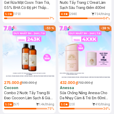
Gel Rửa Mặt Cosrx Tràm Trà,
Nước Tẩy Trang L'Oreal Làm
0.5% BHA Có Độ pH Thấp
Sạch Sâu Trang Điểm 400ml
150ml
(173)
(298)
734/tháng
5.0
4.8
7
%
64
%
-
53
%
-
38
%
275.000 ₫
432.000 ₫
590.000 ₫
702.000 ₫
Cocoon
Anessa
Combo 2 Nước Tẩy Trang Bí
Sữa Chống Nắng Anessa Cho
Đao Cocoon Làm Sạch & Giảm
Da Nhạy Cảm & Trẻ Em 60ml
Dầu 500ml
(Mới)
(57)
1.4k/tháng
(23)
410/tháng
5.0
5.0
75
%
34
%