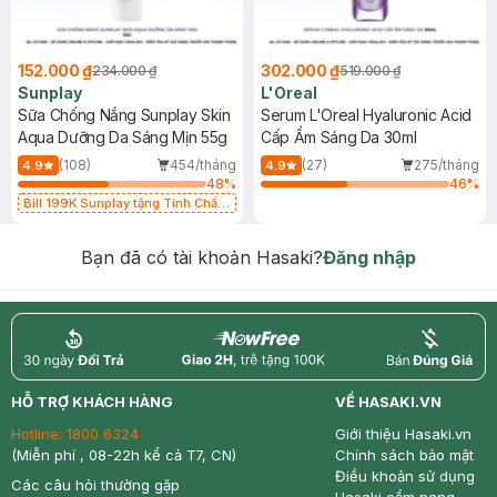
152.000 ₫
302.000 ₫
234.000 ₫
519.000 ₫
Sunplay
L'Oreal
Sữa Chống Nắng Sunplay Skin
Serum L'Oreal Hyaluronic Acid
Aqua Dưỡng Da Sáng Mịn 55g
Cấp Ẩm Sáng Da 30ml
(108)
454/tháng
(27)
275/tháng
4.9
4.9
48
%
46
%
Bill 199K Sunplay tặng Tinh Chất
Chống Nắng 7g trị giá 30K (SL có
hạn)
Bạn đã có tài khoản Hasaki?
Đăng nhập
return
nowfree
price
HỖ TRỢ KHÁCH HÀNG
VỀ HASAKI.VN
Hotline:
1800 6324
Giới thiệu Hasaki.vn
(Miễn phí , 08-22h kể cả T7, CN)
Chính sách bảo mật
Điều khoản sử dụng
Các câu hỏi thường gặp