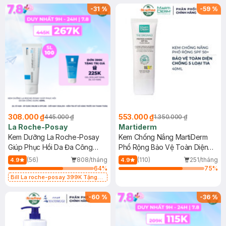
-
31
%
-
59
%
308.000 ₫
553.000 ₫
445.000 ₫
1.350.000 ₫
La Roche-Posay
Martiderm
Kem Dưỡng La Roche-Posay
Kem Chống Nắng MartiDerm
Giúp Phục Hồi Da Đa Công
Phổ Rộng Bảo Vệ Toàn Diện
Dụng 40ml
40ml
(56)
808/tháng
(110)
251/tháng
4.9
4.9
64
%
75
%
Bill La roche-posay 399K Tặng
Gel rửa mặt da dầu nhạy cảm 50ml
(SL có hạn)
-
60
%
-
36
%