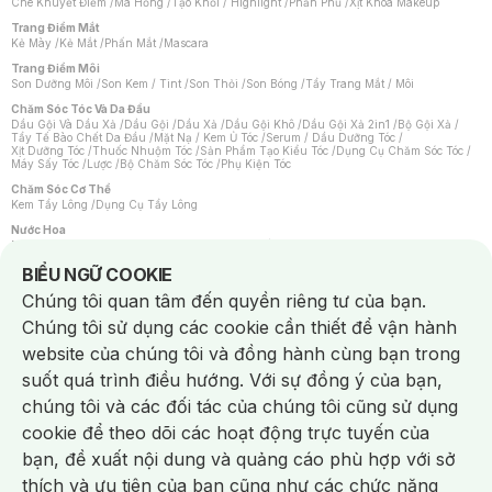
Che Khuyết Điểm
/
Má Hồng
/
Tạo Khối / Highlight
/
Phấn Phủ
/
Xịt Khoá Makeup
Trang Điểm Mắt
Kẻ Mày
/
Kẻ Mắt
/
Phấn Mắt
/
Mascara
Trang Điểm Môi
Son Dưỡng Môi
/
Son Kem / Tint
/
Son Thỏi
/
Son Bóng
/
Tẩy Trang Mắt / Môi
Chăm Sóc Tóc Và Da Đầu
Dầu Gội Và Dầu Xả
/
Dầu Gội
/
Dầu Xả
/
Dầu Gội Khô
/
Dầu Gội Xả 2in1
/
Bộ Gội Xả
/
Tẩy Tế Bào Chết Da Đầu
/
Mặt Nạ / Kem Ủ Tóc
/
Serum / Dầu Dưỡng Tóc
/
Xịt Dưỡng Tóc
/
Thuốc Nhuộm Tóc
/
Sản Phẩm Tạo Kiểu Tóc
/
Dụng Cụ Chăm Sóc Tóc
/
Máy Sấy Tóc
/
Lược
/
Bộ Chăm Sóc Tóc
/
Phụ Kiện Tóc
Chăm Sóc Cơ Thể
Kem Tẩy Lông
/
Dụng Cụ Tẩy Lông
Nước Hoa
Nước Hoa Nữ
/
Nước Hoa Nam
/
Nước Hoa Cao Cấp
/
Xịt Thơm Toàn Thân
/
Nước Hoa Vùng Kín
Notice about cookies usage
BIỂU NGỮ COOKIE
Chăm Sóc Cá Nhân
Chúng tôi quan tâm đến quyền riêng tư của bạn.
Chống Muỗi
/
Khẩu Trang
/
Máy Massage
/
Mặt Nạ Xông Hơi
/
Nước Rửa Tay
/
Sản Phẩm Chăm Sóc Khác
/
Bàn Chải Đánh Răng
/
Bàn Chải Điện
/
Chúng tôi sử dụng các cookie cần thiết để vận hành
Hỗ Trợ Trắng Răng
/
Kem Đánh Răng
/
Máy Tăm Nước
/
Nước Súc Miệng
/
Tăm / Chỉ Nha Khoa
/
Xịt Thơm Miệng
/
Dung Dịch Vệ Sinh
/
Dưỡng Vùng Kín
/
website của chúng tôi và đồng hành cùng bạn trong
Khăn Ướt Vệ Sinh Vùng Kín
/
Băng Vệ Sinh
/
Tampon
/
Bọt Cạo Râu
/
Dao Cạo Râu
/
Máy Cạo Râu
suốt quá trình điều hướng. Với sự đồng ý của bạn,
Vấn Đề Về Da
chúng tôi và các đối tác của chúng tôi cũng sử dụng
Da Dầu / Lỗ Chân Lông To
/
Da Khô / Mất Nước
/
Da Lão Hóa
/
Da Mụn
/
Da Nhạy Cảm / Kích Ứng
/
Da Xỉn Màu
/
Thâm / Nám / Tàn Nhang
/
cookie để theo dõi các hoạt động trực tuyến của
Quầng Thâm & Bọng Mắt
/
Sẹo
/
Viêm Da Cơ Địa
bạn, đề xuất nội dung và quảng cáo phù hợp với sở
Dụng Cụ / Phụ Kiện Chăm Sóc Da
Chat i
Bông Tẩy Trang
/
Khăn Lau Mặt Khô
/
Dụng Cụ / Máy Rửa Mặt
/
Máy Chăm Sóc Da
/
thích và ưu tiên của bạn cũng như các chức năng
Dụng Cụ Chăm Sóc Khác