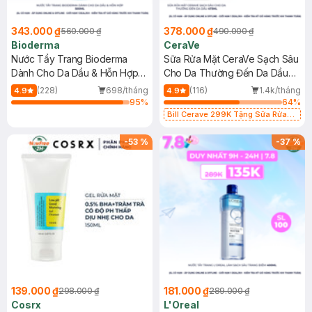
343.000 ₫
378.000 ₫
560.000 ₫
490.000 ₫
Bioderma
CeraVe
Nước Tẩy Trang Bioderma
Sữa Rửa Mặt CeraVe Sạch Sâu
Dành Cho Da Dầu & Hỗn Hợp
Cho Da Thường Đến Da Dầu
500ml
473ml
(228)
698/tháng
(116)
1.4k/tháng
4.9
4.9
95
%
64
%
Bill Cerave 299K Tặng Sữa Rửa
Mặt Cerave 30ml (SL có hạn)
-
53
%
-
37
%
139.000 ₫
181.000 ₫
298.000 ₫
289.000 ₫
Cosrx
L'Oreal