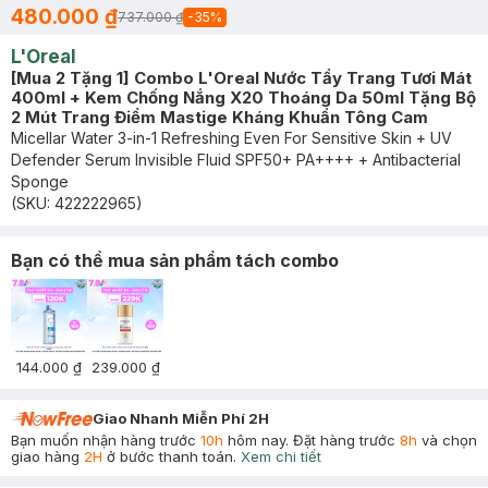
480.000 ₫
737.000 ₫
-
35
%
L'Oreal
[Mua 2 Tặng 1] Combo L'Oreal Nước Tẩy Trang Tươi Mát
400ml + Kem Chống Nắng X20 Thoáng Da 50ml Tặng Bộ
2 Mút Trang Điểm Mastige Kháng Khuẩn Tông Cam
Micellar Water 3-in-1 Refreshing Even For Sensitive Skin + UV
Defender Serum Invisible Fluid SPF50+ PA++++ + Antibacterial
Sponge
(SKU:
422222965
)
Bạn có thể mua sản phẩm tách combo
144.000 ₫
239.000 ₫
Giao Nhanh Miễn Phí 2H
Bạn muốn nhận hàng trước
10h
hôm nay. Đặt hàng trước
8h
và chọn
giao hàng
2H
ở bước thanh toán.
Xem chi tiết