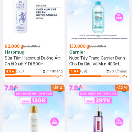
82.000 ₫
133.000 ₫
205.000 ₫
209.000 ₫
Hatomugi
Garnier
Sữa Tắm Hatomugi Dưỡng Ẩm
Nước Tẩy Trang Garnier Dành
Chiết Xuất Ý Dĩ 800ml
Cho Da Dầu Và Mụn 400ml
(Mới)
(123)
714/tháng
(69)
907/tháng
4.9
4.9
52
%
64
%
-
35
%
-
42
%