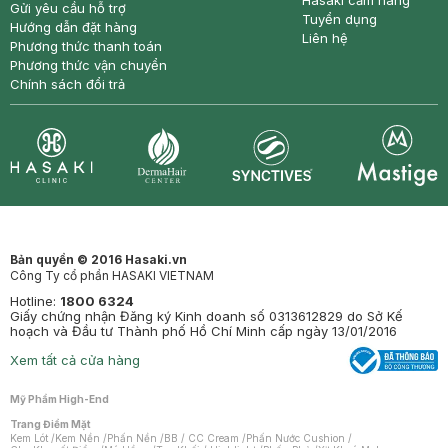
Hasaki cẩm nang
Gửi yêu cầu hỗ trợ
Tuyển dụng
Hướng dẫn đặt hàng
Liên hệ
Phương thức thanh toán
Phương thức vận chuyển
Chính sách đổi trả
Synctives
Clinic
Dermahair
Mastige
Bản quyền © 2016 Hasaki.vn
Công Ty cổ phần HASAKI VIETNAM
Hotline:
1800 6324
Giấy chứng nhận Đăng ký Kinh doanh số 0313612829 do Sở Kế
hoạch và Đầu tư Thành phố Hồ Chí Minh cấp ngày 13/01/2016
Xem tất cả cửa hàng
Mỹ Phẩm High-End
Trang Điểm Mặt
Kem Lót
/
Kem Nền
/
Phấn Nền
/
BB / CC Cream
/
Phấn Nước Cushion
/