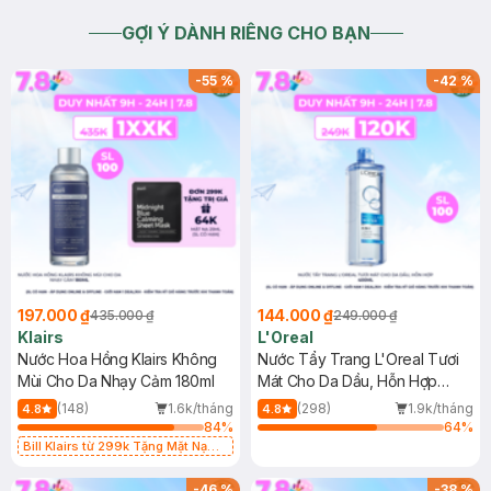
GỢI Ý DÀNH RIÊNG CHO BẠN
-
55
%
-
42
%
197.000 ₫
144.000 ₫
435.000 ₫
249.000 ₫
Klairs
L'Oreal
Nước Hoa Hồng Klairs Không
Nước Tẩy Trang L'Oreal Tươi
Mùi Cho Da Nhạy Cảm 180ml
Mát Cho Da Dầu, Hỗn Hợp
400ml
(148)
1.6k/tháng
(298)
1.9k/tháng
4.8
4.8
84
%
64
%
Bill Klairs từ 299k Tặng Mặt Nạ
Làm Dịu Da & Kiểm Soát Dầu Nhờn
25ml (SL Có Hạn)
-
46
%
-
38
%