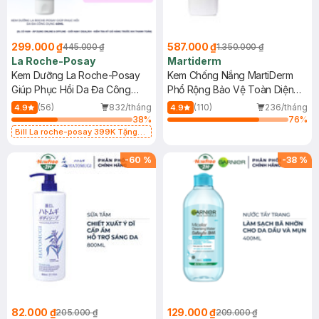
299.000 ₫
587.000 ₫
445.000 ₫
1.350.000 ₫
La Roche-Posay
Martiderm
Kem Dưỡng La Roche-Posay
Kem Chống Nắng MartiDerm
Giúp Phục Hồi Da Đa Công
Phổ Rộng Bảo Vệ Toàn Diện
Dụng 40ml
40ml
(56)
832/tháng
(110)
236/tháng
4.9
4.9
38
%
76
%
Bill La roche-posay 399K Tặng
Gel rửa mặt da dầu nhạy cảm 50ml
(SL có hạn)
-
60
%
-
38
%
82.000 ₫
129.000 ₫
205.000 ₫
209.000 ₫