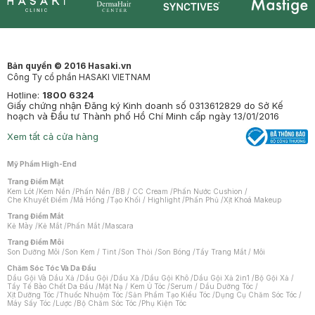
Synctives
Clinic
Dermahair
Mastige
Bản quyền © 2016 Hasaki.vn
Công Ty cổ phần HASAKI VIETNAM
Hotline:
1800 6324
Giấy chứng nhận Đăng ký Kinh doanh số 0313612829 do Sở Kế
hoạch và Đầu tư Thành phố Hồ Chí Minh cấp ngày 13/01/2016
Xem tất cả cửa hàng
Mỹ Phẩm High-End
Trang Điểm Mặt
Kem Lót
/
Kem Nền
/
Phấn Nền
/
BB / CC Cream
/
Phấn Nước Cushion
/
Che Khuyết Điểm
/
Má Hồng
/
Tạo Khối / Highlight
/
Phấn Phủ
/
Xịt Khoá Makeup
Trang Điểm Mắt
Kẻ Mày
/
Kẻ Mắt
/
Phấn Mắt
/
Mascara
Trang Điểm Môi
Son Dưỡng Môi
/
Son Kem / Tint
/
Son Thỏi
/
Son Bóng
/
Tẩy Trang Mắt / Môi
Chăm Sóc Tóc Và Da Đầu
Dầu Gội Và Dầu Xả
/
Dầu Gội
/
Dầu Xả
/
Dầu Gội Khô
/
Dầu Gội Xả 2in1
/
Bộ Gội Xả
/
Tẩy Tế Bào Chết Da Đầu
/
Mặt Nạ / Kem Ủ Tóc
/
Serum / Dầu Dưỡng Tóc
/
Xịt Dưỡng Tóc
/
Thuốc Nhuộm Tóc
/
Sản Phẩm Tạo Kiểu Tóc
/
Dụng Cụ Chăm Sóc Tóc
/
Máy Sấy Tóc
/
Lược
/
Bộ Chăm Sóc Tóc
/
Phụ Kiện Tóc