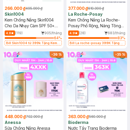
266.000 ₫
377.000 ₫
495.000 ₫
610.000 ₫
Skin1004
La Roche-Posay
Kem Chống Nắng Skin1004
Kem Chống Nắng La Roche-
Cho Da Nhạy Cảm SPF 50+
Posay Phổ Rộng, Nâng Tông
50ml
Kiềm Dầu 50ml
(119)
905/tháng
(28)
683/tháng
4.8
4.9
64
%
83
%
Bill Skin1004 từ 399k Tặng Kem
Bill La roche-posay 399K Tặng
Chống Nắng Cho Da Nhạy Cảm
Gel rửa mặt da dầu nhạy cảm 50ml
SPF 50+ 20ml (SL Có Hạn)
(SL có hạn)
-
36
%
-
35
%
448.000 ₫
363.000 ₫
702.000 ₫
560.000 ₫
Anessa
Bioderma
Sữa Chống Nắng Anessa
Nước Tẩy Trang Bioderma