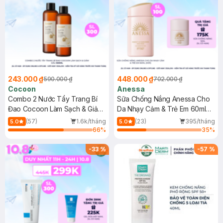
243.000 ₫
448.000 ₫
590.000 ₫
702.000 ₫
Cocoon
Anessa
Combo 2 Nước Tẩy Trang Bí
Sữa Chống Nắng Anessa Cho
Đao Cocoon Làm Sạch & Giảm
Da Nhạy Cảm & Trẻ Em 60ml
Dầu 500ml
(Mới)
(57)
1.6k/tháng
(23)
395/tháng
5.0
5.0
66
%
35
%
-
33
%
-
57
%