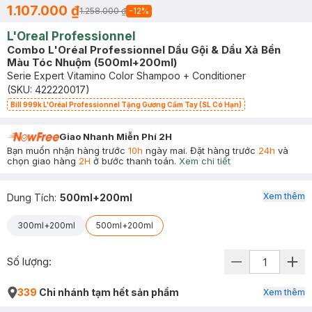
1.107.000 ₫
1.258.000 ₫
-
12
%
L'Oreal Professionnel
Combo L'Oréal Professionnel Dầu Gội & Dầu Xả Bền
Màu Tóc Nhuộm (500ml+200ml)
Serie Expert Vitamino Color Shampoo + Conditioner
(SKU:
422220017
)
Bill 999k L'Oréal Professionnel Tặng Gương Cầm Tay (SL Có Hạn)
Giao Nhanh Miễn Phí 2H
Bạn muốn nhận hàng trước
10h
ngày mai. Đặt hàng trước
24h
và
chọn giao hàng
2H
ở bước thanh toán.
Xem chi tiết
Xem thêm
Dung Tích
:
500ml+200ml
300ml+200ml
500ml+200ml
Số lượng:
339
Chi nhánh tạm hết sản phẩm
Xem thêm