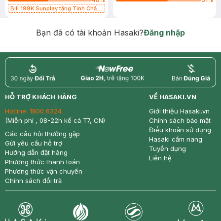
Bill 199K Sunplay tặng Tinh Chất
Chống Nắng 7g trị giá 30K (SL có
hạn)
Bạn đã có tài khoản Hasaki?
Đăng nhập
return
nowfree
price
HỖ TRỢ KHÁCH HÀNG
VỀ HASAKI.VN
Hotline:
1800 6324
Giới thiệu Hasaki.vn
(Miễn phí , 08-22h kể cả T7, CN)
Chính sách bảo mật
Điều khoản sử dụng
Các câu hỏi thường gặp
Hasaki cẩm nang
Gửi yêu cầu hỗ trợ
Tuyển dụng
Hướng dẫn đặt hàng
Liên hệ
Phương thức thanh toán
Phương thức vận chuyển
Chính sách đổi trả