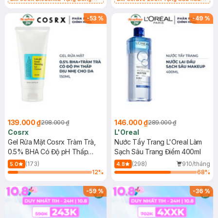
Tẩy Trang Hộp 50 Miếng (SL có
Mặt Cerave 30ml (SL có hạn)
hạn)
-
53
%
-
49
%
139.000 ₫
146.000 ₫
298.000 ₫
289.000 ₫
Cosrx
L'Oreal
Gel Rửa Mặt Cosrx Tràm Trà,
Nước Tẩy Trang L'Oreal Làm
0.5% BHA Có Độ pH Thấp
Sạch Sâu Trang Điểm 400ml
150ml
(173)
(298)
910/tháng
5.0
4.8
12
%
68
%
-
59
%
-
36
%