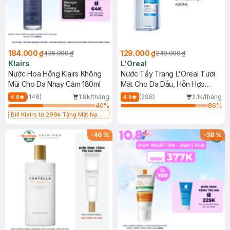
184.000 ₫
129.000 ₫
435.000 ₫
249.000 ₫
Klairs
L'Oreal
Nước Hoa Hồng Klairs Không
Nước Tẩy Trang L'Oreal Tươi
Mùi Cho Da Nhạy Cảm 180ml
Mát Cho Da Dầu, Hỗn Hợp
400ml
(148)
1.8k/tháng
(298)
2.1k/tháng
4.8
4.8
40
%
86
%
Bill Klairs từ 299k Tặng Mặt Nạ
Làm Dịu Da & Kiểm Soát Dầu Nhờn
25ml (SL Có Hạn)
-
46
%
-
38
%