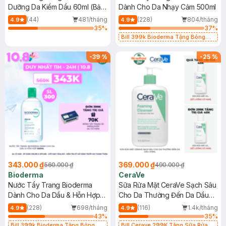
Dưỡng Da Kiềm Dầu 60ml (Bản
Dành Cho Da Nhạy Cảm 500ml
Mới)
(44)
481/tháng
(228)
804/tháng
4.9
4.9
35
%
37
%
Bill 399k Bioderma Tặng Bông
Tẩy Trang Hộp 50 Miếng (SL có
hạn)
-
39
%
-
25
%
343.000 ₫
369.000 ₫
560.000 ₫
490.000 ₫
Bioderma
CeraVe
Nước Tẩy Trang Bioderma
Sữa Rửa Mặt CeraVe Sạch Sâu
Dành Cho Da Dầu & Hỗn Hợp
Cho Da Thường Đến Da Dầu
500ml
473ml
(228)
698/tháng
(116)
1.4k/tháng
4.9
4.9
43
%
35
%
Bill 399k Bioderma Tặng Bông
Bill Cerave 299K Tặng Sữa Rửa