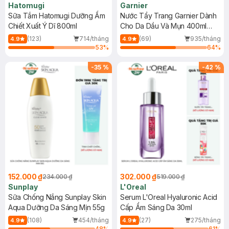
Hatomugi
Garnier
Sữa Tắm Hatomugi Dưỡng Ẩm
Nước Tẩy Trang Garnier Dành
Chiết Xuất Ý Dĩ 800ml
Cho Da Dầu Và Mụn 400ml
(Mới)
(123)
714/tháng
(69)
935/tháng
4.9
4.9
53
%
64
%
-
35
%
-
42
%
152.000 ₫
302.000 ₫
234.000 ₫
519.000 ₫
Sunplay
L'Oreal
Sữa Chống Nắng Sunplay Skin
Serum L'Oreal Hyaluronic Acid
Aqua Dưỡng Da Sáng Mịn 55g
Cấp Ẩm Sáng Da 30ml
(108)
454/tháng
(27)
275/tháng
4.9
4.9
48
%
61
%