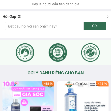
Hãy là người đầu tiên đánh giá
Hỏi đáp
(
0
)
Gửi
GỢI Ý DÀNH RIÊNG CHO BẠN
-
58
%
-
48
%