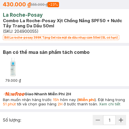
430.000 ₫
555.000 ₫
-
23
%
La Roche-Posay
Combo La Roche-Posay Xịt Chống Nắng SPF50 + Nước
Tẩy Trang Da Dầu 50ml
(SKU:
204900055
)
Bill La roche-posay 399K Tặng Gel rửa mặt da dầu nhạy cảm 50ml (SL có hạn)
Bạn có thể mua sản phẩm tách combo
79.000 ₫
Giao Nhanh Miễn Phí 2H
Bạn muốn nhận hàng trước
15h
hôm nay (
Miễn phí
). Đặt hàng trong
51 phút
tới và chọn giao hàng
2H
ở bước thanh toán.
Xem chi tiết
Số lượng: