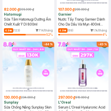
82.000 ₫
107.000 ₫
205.000 ₫
209.000 ₫
Hatomugi
Garnier
Sữa Tắm Hatomugi Dưỡng Ẩm
Nước Tẩy Trang Garnier Dành
Chiết Xuất Ý Dĩ 800ml
Cho Da Dầu Và Mụn 400ml
(Mới)
(123)
714/tháng
(69)
1.1k/tháng
4.9
4.9
52
%
4
%
-
44
%
-
43
%
130.000 ₫
297.000 ₫
234.000 ₫
519.000 ₫
Sunplay
L'Oreal
Sữa Chống Nắng Sunplay Skin
Serum L'Oreal Hyaluronic Acid