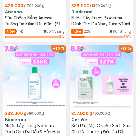
428.000 ₫
338.000 ₫
702.000 ₫
560.000 ₫
Anessa
Bioderma
Sữa Chống Nắng Anessa
Nước Tẩy Trang Bioderma
Dưỡng Da Kiềm Dầu 60ml (Bản
Dành Cho Da Nhạy Cảm 500ml
Mới)
(44)
504/tháng
(228)
864/tháng
4.9
4.9
3
%
26
%
-
40
%
-
33
%
338.000 ₫
327.000 ₫
560.000 ₫
490.000 ₫
Bioderma
CeraVe
Nước Tẩy Trang Bioderma
Sữa Rửa Mặt CeraVe Sạch Sâu
Dành Cho Da Dầu & Hỗn Hợp
Cho Da Thường Đến Da Dầu