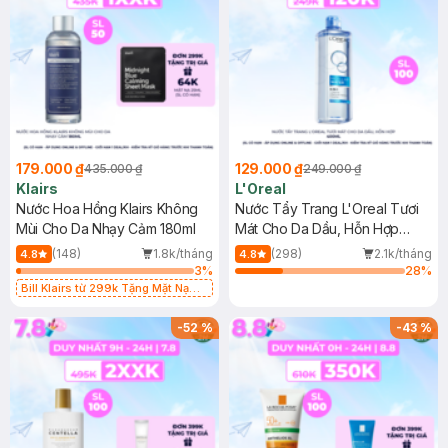
179.000 ₫
129.000 ₫
435.000 ₫
249.000 ₫
Klairs
L'Oreal
Nước Hoa Hồng Klairs Không
Nước Tẩy Trang L'Oreal Tươi
Mùi Cho Da Nhạy Cảm 180ml
Mát Cho Da Dầu, Hỗn Hợp
400ml
(148)
1.8k/tháng
(298)
2.1k/tháng
4.8
4.8
3
%
28
%
Bill Klairs từ 299k Tặng Mặt Nạ
Làm Dịu Da & Kiểm Soát Dầu Nhờn
25ml (SL Có Hạn)
-
52
%
-
43
%