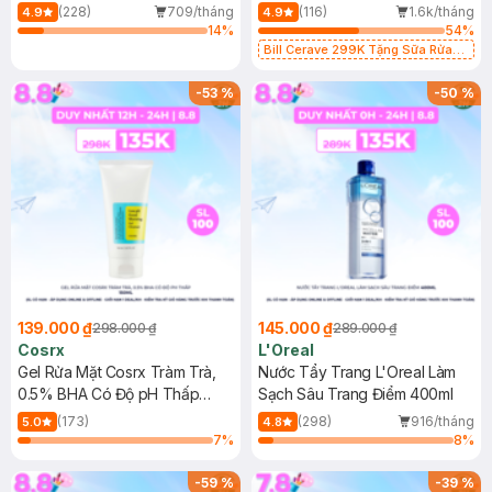
500ml
473ml
(228)
709/tháng
(116)
1.6k/tháng
4.9
4.9
14
%
54
%
Bill Cerave 299K Tặng Sữa Rửa
Mặt Cerave 30ml (SL có hạn)
-
53
%
-
50
%
139.000 ₫
145.000 ₫
298.000 ₫
289.000 ₫
Cosrx
L'Oreal
Gel Rửa Mặt Cosrx Tràm Trà,
Nước Tẩy Trang L'Oreal Làm
0.5% BHA Có Độ pH Thấp
Sạch Sâu Trang Điểm 400ml
150ml
(173)
(298)
916/tháng
5.0
4.8
7
%
8
%
-
59
%
-
39
%