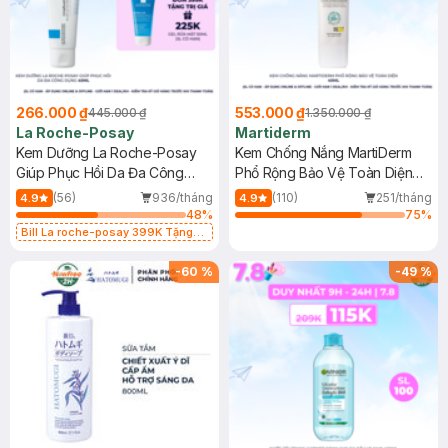
266.000 ₫
553.000 ₫
445.000 ₫
1.350.000 ₫
La Roche-Posay
Martiderm
Kem Dưỡng La Roche-Posay
Kem Chống Nắng MartiDerm
Giúp Phục Hồi Da Đa Công
Phổ Rộng Bảo Vệ Toàn Diện
Dụng 40ml
40ml
(56)
936/tháng
(110)
251/tháng
4.9
4.9
48
%
75
%
Bill La roche-posay 399K Tặng
Gel rửa mặt da dầu nhạy cảm 50ml
(SL có hạn)
-
60
%
-
49
%