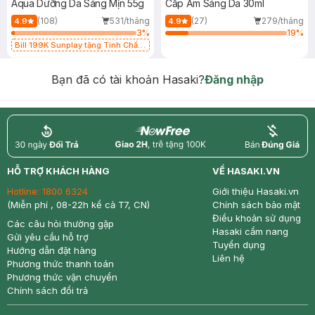
Aqua Dưỡng Da Sáng Mịn 55g
Cấp Ẩm Sáng Da 30ml
(108)
531/tháng
(27)
279/tháng
4.9
4.9
3
%
19
%
Bill 199K Sunplay tặng Tinh Chất
Chống Nắng 7g trị giá 30K (SL có
hạn)
Bạn đã có tài khoản Hasaki?
Đăng nhập
return
nowfree
price
HỖ TRỢ KHÁCH HÀNG
VỀ HASAKI.VN
Hotline:
1800 6324
Giới thiệu Hasaki.vn
(Miễn phí , 08-22h kể cả T7, CN)
Chính sách bảo mật
Điều khoản sử dụng
Các câu hỏi thường gặp
Hasaki cẩm nang
Gửi yêu cầu hỗ trợ
Tuyển dụng
Hướng dẫn đặt hàng
Liên hệ
Phương thức thanh toán
Phương thức vận chuyển
Chính sách đổi trả