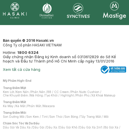
Synctives
Clinic
Dermahair
Mastige
Bản quyền © 2016 Hasaki.vn
Công Ty cổ phần HASAKI VIETNAM
Hotline:
1800 6324
Giấy chứng nhận Đăng ký Kinh doanh số 0313612829 do Sở Kế
hoạch và Đầu tư Thành phố Hồ Chí Minh cấp ngày 13/01/2016
Xem tất cả cửa hàng
Mỹ Phẩm High-End
Trang Điểm Mặt
Kem Lót
/
Kem Nền
/
Phấn Nền
/
BB / CC Cream
/
Phấn Nước Cushion
/
Che Khuyết Điểm
/
Má Hồng
/
Tạo Khối / Highlight
/
Phấn Phủ
/
Xịt Khoá Makeup
Trang Điểm Mắt
Kẻ Mày
/
Kẻ Mắt
/
Phấn Mắt
/
Mascara
Trang Điểm Môi
Son Dưỡng Môi
/
Son Kem / Tint
/
Son Thỏi
/
Son Bóng
/
Tẩy Trang Mắt / Môi
Chăm Sóc Tóc Và Da Đầu
Dầu Gội Và Dầu Xả
/
Dầu Gội
/
Dầu Xả
/
Dầu Gội Khô
/
Dầu Gội Xả 2in1
/
Bộ Gội Xả
/