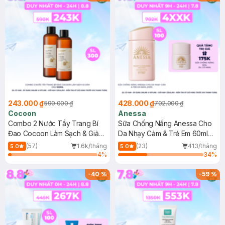
243.000 ₫
428.000 ₫
590.000 ₫
702.000 ₫
Cocoon
Anessa
Combo 2 Nước Tẩy Trang Bí
Sữa Chống Nắng Anessa Cho
Đao Cocoon Làm Sạch & Giảm
Da Nhạy Cảm & Trẻ Em 60ml
Dầu 500ml
(Mới)
(57)
1.6k/tháng
(23)
413/tháng
5.0
5.0
4
%
34
%
-
40
%
-
59
%