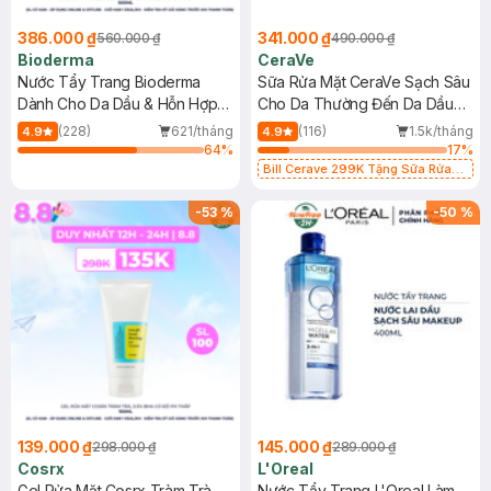
386.000 ₫
341.000 ₫
560.000 ₫
490.000 ₫
Bioderma
CeraVe
Nước Tẩy Trang Bioderma
Sữa Rửa Mặt CeraVe Sạch Sâu
Dành Cho Da Dầu & Hỗn Hợp
Cho Da Thường Đến Da Dầu
500ml
473ml
(228)
621/tháng
(116)
1.5k/tháng
4.9
4.9
64
%
17
%
Bill Cerave 299K Tặng Sữa Rửa
Mặt Cerave 30ml (SL có hạn)
-
53
%
-
50
%
139.000 ₫
145.000 ₫
298.000 ₫
289.000 ₫
Cosrx
L'Oreal
Gel Rửa Mặt Cosrx Tràm Trà,
Nước Tẩy Trang L'Oreal Làm