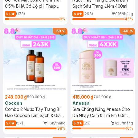
0.5% BHA Có Độ pH Thấp
Sạch Sâu Trang Điểm 400ml
150ml
(173)
(298)
916/tháng
5.0
4.8
8
%
45
%
-
59
%
-
40
%
243.000 ₫
418.000 ₫
590.000 ₫
702.000 ₫
Cocoon
Anessa
Combo 2 Nước Tẩy Trang Bí
Sữa Chống Nắng Anessa Cho
Đao Cocoon Làm Sạch & Giảm
Da Nhạy Cảm & Trẻ Em 60ml
Dầu 500ml
(Mới)
(57)
1.6k/tháng
(23)
423/tháng
5.0
5.0
98
%
16
%