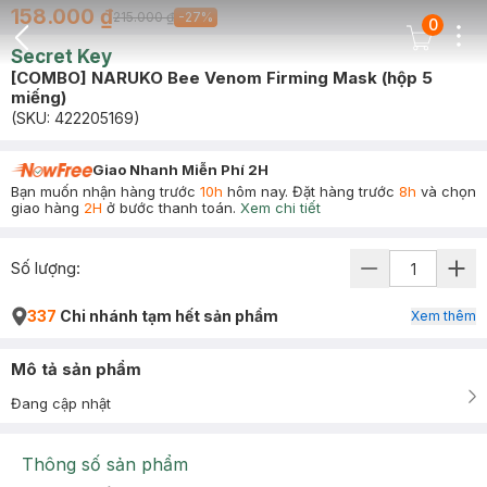
158.000 ₫
215.000 ₫
-
27
%
0
Dots
Cart Icon
Secret Key
Back Icon
[COMBO] NARUKO Bee Venom Firming Mask (hộp 5
miếng)
(SKU:
422205169
)
Giao Nhanh Miễn Phí 2H
Bạn muốn nhận hàng trước
10h
hôm nay. Đặt hàng trước
8h
và chọn
giao hàng
2H
ở bước thanh toán.
Xem chi tiết
Số lượng:
337
Chi nhánh tạm hết sản phẩm
Xem thêm
Mô tả sản phẩm
Đang cập nhật
Thông số sản phẩm