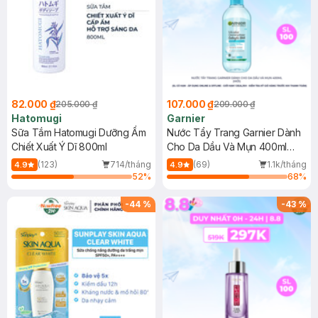
82.000 ₫
107.000 ₫
205.000 ₫
209.000 ₫
Hatomugi
Garnier
Sữa Tắm Hatomugi Dưỡng Ẩm
Nước Tẩy Trang Garnier Dành
Chiết Xuất Ý Dĩ 800ml
Cho Da Dầu Và Mụn 400ml
(Mới)
(123)
714/tháng
(69)
1.1k/tháng
4.9
4.9
52
%
68
%
-
44
%
-
43
%