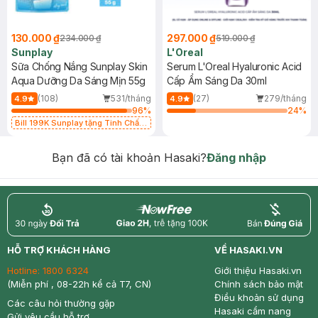
130.000 ₫
297.000 ₫
234.000 ₫
519.000 ₫
Sunplay
L'Oreal
Sữa Chống Nắng Sunplay Skin
Serum L'Oreal Hyaluronic Acid
Aqua Dưỡng Da Sáng Mịn 55g
Cấp Ẩm Sáng Da 30ml
(108)
531/tháng
(27)
279/tháng
4.9
4.9
96
%
24
%
Bill 199K Sunplay tặng Tinh Chất
Chống Nắng 7g trị giá 30K (SL có
hạn)
Bạn đã có tài khoản Hasaki?
Đăng nhập
return
nowfree
price
HỖ TRỢ KHÁCH HÀNG
VỀ HASAKI.VN
Hotline:
1800 6324
Giới thiệu Hasaki.vn
(Miễn phí , 08-22h kể cả T7, CN)
Chính sách bảo mật
Điều khoản sử dụng
Các câu hỏi thường gặp
Hasaki cẩm nang
Gửi yêu cầu hỗ trợ