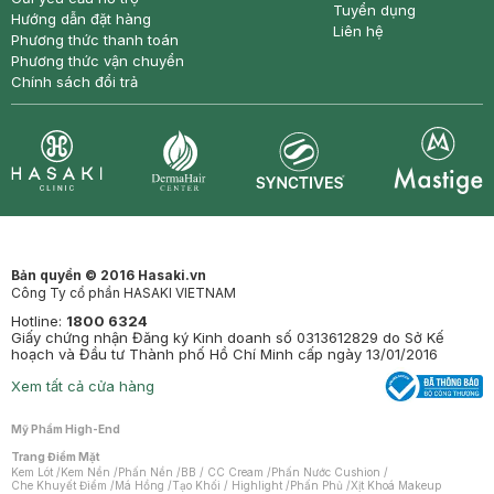
Tuyển dụng
Hướng dẫn đặt hàng
Liên hệ
Phương thức thanh toán
Phương thức vận chuyển
Chính sách đổi trả
Synctives
Clinic
Dermahair
Mastige
Bản quyền © 2016 Hasaki.vn
Công Ty cổ phần HASAKI VIETNAM
Hotline:
1800 6324
Giấy chứng nhận Đăng ký Kinh doanh số 0313612829 do Sở Kế
hoạch và Đầu tư Thành phố Hồ Chí Minh cấp ngày 13/01/2016
Xem tất cả cửa hàng
Mỹ Phẩm High-End
Trang Điểm Mặt
Kem Lót
/
Kem Nền
/
Phấn Nền
/
BB / CC Cream
/
Phấn Nước Cushion
/
Che Khuyết Điểm
/
Má Hồng
/
Tạo Khối / Highlight
/
Phấn Phủ
/
Xịt Khoá Makeup