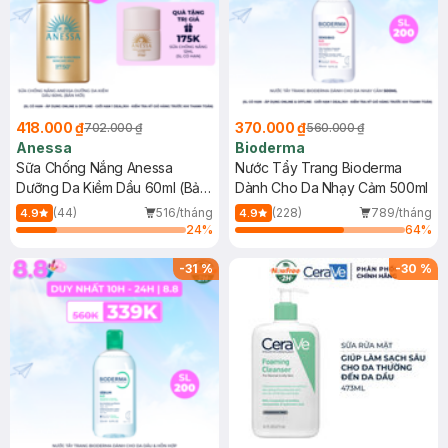
418.000 ₫
370.000 ₫
702.000 ₫
560.000 ₫
Anessa
Bioderma
Sữa Chống Nắng Anessa
Nước Tẩy Trang Bioderma
Dưỡng Da Kiềm Dầu 60ml (Bản
Dành Cho Da Nhạy Cảm 500ml
Mới)
(44)
516/tháng
(228)
789/tháng
4.9
4.9
24
%
64
%
-
31
%
-
30
%