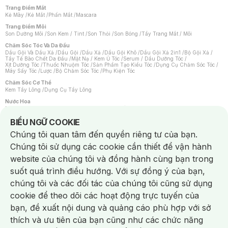
Trang Điểm Mắt
Kẻ Mày
/
Kẻ Mắt
/
Phấn Mắt
/
Mascara
Trang Điểm Môi
Son Dưỡng Môi
/
Son Kem / Tint
/
Son Thỏi
/
Son Bóng
/
Tẩy Trang Mắt / Môi
Chăm Sóc Tóc Và Da Đầu
Dầu Gội Và Dầu Xả
/
Dầu Gội
/
Dầu Xả
/
Dầu Gội Khô
/
Dầu Gội Xả 2in1
/
Bộ Gội Xả
/
Tẩy Tế Bào Chết Da Đầu
/
Mặt Nạ / Kem Ủ Tóc
/
Serum / Dầu Dưỡng Tóc
/
Xịt Dưỡng Tóc
/
Thuốc Nhuộm Tóc
/
Sản Phẩm Tạo Kiểu Tóc
/
Dụng Cụ Chăm Sóc Tóc
/
Máy Sấy Tóc
/
Lược
/
Bộ Chăm Sóc Tóc
/
Phụ Kiện Tóc
Chăm Sóc Cơ Thể
Kem Tẩy Lông
/
Dụng Cụ Tẩy Lông
Nước Hoa
Nước Hoa Nữ
/
Nước Hoa Nam
/
Nước Hoa Cao Cấp
/
Xịt Thơm Toàn Thân
/
Nước Hoa Vùng Kín
Notice about cookies usage
BIỂU NGỮ COOKIE
Chăm Sóc Cá Nhân
Chúng tôi quan tâm đến quyền riêng tư của bạn.
Chống Muỗi
/
Khẩu Trang
/
Máy Massage
/
Mặt Nạ Xông Hơi
/
Nước Rửa Tay
/
Sản Phẩm Chăm Sóc Khác
/
Bàn Chải Đánh Răng
/
Bàn Chải Điện
/
Chúng tôi sử dụng các cookie cần thiết để vận hành
Hỗ Trợ Trắng Răng
/
Kem Đánh Răng
/
Máy Tăm Nước
/
Nước Súc Miệng
/
Tăm / Chỉ Nha Khoa
/
Xịt Thơm Miệng
/
Dung Dịch Vệ Sinh
/
Dưỡng Vùng Kín
/
website của chúng tôi và đồng hành cùng bạn trong
Khăn Ướt Vệ Sinh Vùng Kín
/
Băng Vệ Sinh
/
Tampon
/
Bọt Cạo Râu
/
Dao Cạo Râu
/
Máy Cạo Râu
suốt quá trình điều hướng. Với sự đồng ý của bạn,
Vấn Đề Về Da
chúng tôi và các đối tác của chúng tôi cũng sử dụng
Da Dầu / Lỗ Chân Lông To
/
Da Khô / Mất Nước
/
Da Lão Hóa
/
Da Mụn
/
Da Nhạy Cảm / Kích Ứng
/
Da Xỉn Màu
/
Thâm / Nám / Tàn Nhang
/
cookie để theo dõi các hoạt động trực tuyến của
Quầng Thâm & Bọng Mắt
/
Sẹo
/
Viêm Da Cơ Địa
bạn, đề xuất nội dung và quảng cáo phù hợp với sở
Dụng Cụ / Phụ Kiện Chăm Sóc Da
Chat i
Bông Tẩy Trang
/
Khăn Lau Mặt Khô
/
Dụng Cụ / Máy Rửa Mặt
/
Máy Chăm Sóc Da
/
thích và ưu tiên của bạn cũng như các chức năng
Dụng Cụ Chăm Sóc Khác