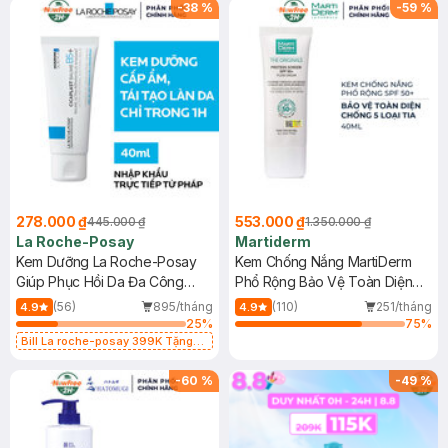
-
38
%
-
59
%
278.000 ₫
553.000 ₫
445.000 ₫
1.350.000 ₫
La Roche-Posay
Martiderm
Kem Dưỡng La Roche-Posay
Kem Chống Nắng MartiDerm
Giúp Phục Hồi Da Đa Công
Phổ Rộng Bảo Vệ Toàn Diện
Dụng 40ml
40ml
(56)
895/tháng
(110)
251/tháng
4.9
4.9
25
%
75
%
Bill La roche-posay 399K Tặng
Gel rửa mặt da dầu nhạy cảm 50ml
(SL có hạn)
-
60
%
-
49
%