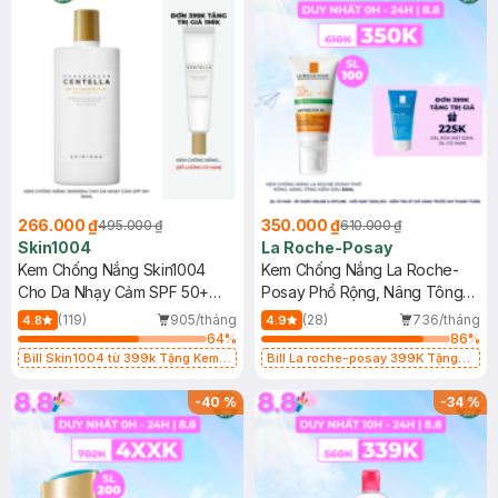
266.000 ₫
350.000 ₫
495.000 ₫
610.000 ₫
Skin1004
La Roche-Posay
Kem Chống Nắng Skin1004
Kem Chống Nắng La Roche-
Cho Da Nhạy Cảm SPF 50+
Posay Phổ Rộng, Nâng Tông
50ml
Kiềm Dầu 50ml
(119)
905/tháng
(28)
736/tháng
4.8
4.9
64
%
86
%
Bill Skin1004 từ 399k Tặng Kem
Bill La roche-posay 399K Tặng
Chống Nắng Cho Da Nhạy Cảm
Gel rửa mặt da dầu nhạy cảm 50ml
SPF 50+ 20ml (SL Có Hạn)
(SL có hạn)
-
40
%
-
34
%