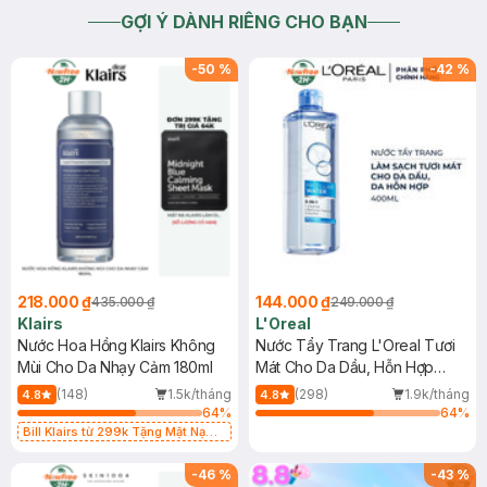
GỢI Ý DÀNH RIÊNG CHO BẠN
-
50
%
-
42
%
218.000 ₫
144.000 ₫
435.000 ₫
249.000 ₫
Klairs
L'Oreal
Nước Hoa Hồng Klairs Không
Nước Tẩy Trang L'Oreal Tươi
Mùi Cho Da Nhạy Cảm 180ml
Mát Cho Da Dầu, Hỗn Hợp
400ml
(148)
1.5k/tháng
(298)
1.9k/tháng
4.8
4.8
64
%
64
%
Bill Klairs từ 299k Tặng Mặt Nạ
Làm Dịu Da & Kiểm Soát Dầu Nhờn
25ml (SL Có Hạn)
-
46
%
-
43
%