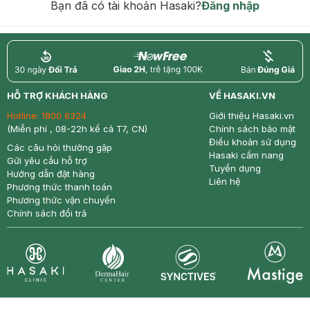
Bạn đã có tài khoản Hasaki?
Đăng nhập
return
nowfree
price
HỖ TRỢ KHÁCH HÀNG
VỀ HASAKI.VN
Hotline:
1800 6324
Giới thiệu Hasaki.vn
(Miễn phí , 08-22h kể cả T7, CN)
Chính sách bảo mật
Điều khoản sử dụng
Các câu hỏi thường gặp
Hasaki cẩm nang
Gửi yêu cầu hỗ trợ
Tuyển dụng
Hướng dẫn đặt hàng
Liên hệ
Phương thức thanh toán
Phương thức vận chuyển
Chính sách đổi trả
Synctives
Clinic
Dermahair
Mastige