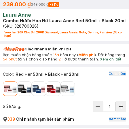
239.000 ₫
348.000 ₫
-
31
%
Laura Anne
Combo Nước Hoa Nữ Laura Anne Red 50ml + Black 20ml
(SKU:
328700028
)
Voucher 20K Cho Bill 200K Diamond, Laura Annie, Gota, Gennie, Parision (SL có
hạn)
Giao Nhanh Miễn Phí 2H
Bạn muốn nhận hàng trước
15h
hôm nay (
Miễn phí
). Đặt hàng trong
54 phút
tới và chọn giao hàng
2H
ở bước thanh toán.
Xem chi tiết
Xem thêm
Color
:
Red Her 50ml + Black Her 20ml
Số lượng:
339
Chi nhánh tạm hết sản phẩm
Xem thêm