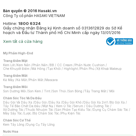
Bản quyền © 2016 Hasaki.vn
Công Ty cổ phần HASAKI VIETNAM
Hotline:
1800 6324
Giấy chứng nhận Đăng ký Kinh doanh số 0313612829 do Sở Kế
hoạch và Đầu tư Thành phố Hồ Chí Minh cấp ngày 13/01/2016
Xem tất cả cửa hàng
Mỹ Phẩm High-End
Trang Điểm Mặt
Kem Lót
/
Kem Nền
/
Phấn Nền
/
BB / CC Cream
/
Phấn Nước Cushion
/
Che Khuyết Điểm
/
Má Hồng
/
Tạo Khối / Highlight
/
Phấn Phủ
/
Xịt Khoá Makeup
Trang Điểm Mắt
Kẻ Mày
/
Kẻ Mắt
/
Phấn Mắt
/
Mascara
Trang Điểm Môi
Son Dưỡng Môi
/
Son Kem / Tint
/
Son Thỏi
/
Son Bóng
/
Tẩy Trang Mắt / Môi
Chăm Sóc Tóc Và Da Đầu
Dầu Gội Và Dầu Xả
/
Dầu Gội
/
Dầu Xả
/
Dầu Gội Khô
/
Dầu Gội Xả 2in1
/
Bộ Gội Xả
/
Tẩy Tế Bào Chết Da Đầu
/
Mặt Nạ / Kem Ủ Tóc
/
Serum / Dầu Dưỡng Tóc
/
Xịt Dưỡng Tóc
/
Thuốc Nhuộm Tóc
/
Sản Phẩm Tạo Kiểu Tóc
/
Dụng Cụ Chăm Sóc Tóc
/
Máy Sấy Tóc
/
Lược
/
Bộ Chăm Sóc Tóc
/
Phụ Kiện Tóc
Chăm Sóc Cơ Thể
Kem Tẩy Lông
/
Dụng Cụ Tẩy Lông
Nước Hoa
Nước Hoa Nữ
/
Nước Hoa Nam
/
Nước Hoa Cao Cấp
/
Xịt Thơm Toàn Thân
/