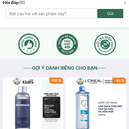
Hỏi đáp
(
0
)
Gửi
GỢI Ý DÀNH RIÊNG CHO BẠN
-
56
%
-
43
%