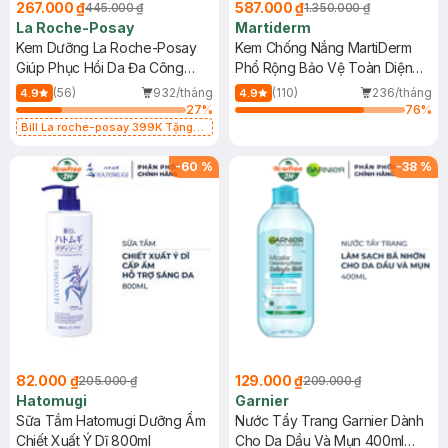
267.000 ₫
587.000 ₫
445.000 ₫
1.350.000 ₫
La Roche-Posay
Martiderm
Kem Dưỡng La Roche-Posay
Kem Chống Nắng MartiDerm
Giúp Phục Hồi Da Đa Công
Phổ Rộng Bảo Vệ Toàn Diện
Dụng 40ml
40ml
(56)
932/tháng
(110)
236/tháng
4.9
4.9
27
%
76
%
Bill La roche-posay 399K Tặng
Gel rửa mặt da dầu nhạy cảm 50ml
(SL có hạn)
-
60
%
-
38
%
82.000 ₫
129.000 ₫
205.000 ₫
209.000 ₫
Hatomugi
Garnier
Sữa Tắm Hatomugi Dưỡng Ẩm
Nước Tẩy Trang Garnier Dành
Chiết Xuất Ý Dĩ 800ml
Cho Da Dầu Và Mụn 400ml