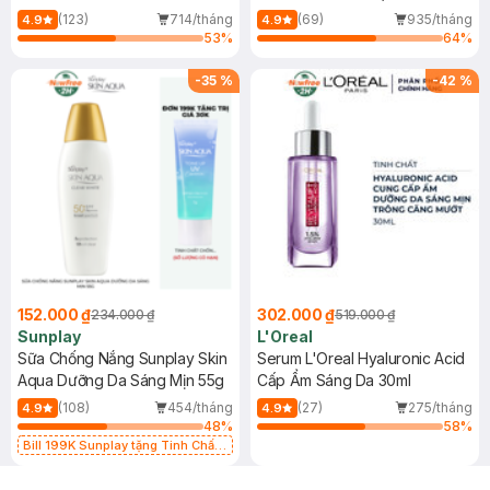
(Mới)
(123)
714/tháng
(69)
935/tháng
4.9
4.9
53
%
64
%
-
35
%
-
42
%
152.000 ₫
302.000 ₫
234.000 ₫
519.000 ₫
Sunplay
L'Oreal
Sữa Chống Nắng Sunplay Skin
Serum L'Oreal Hyaluronic Acid
Aqua Dưỡng Da Sáng Mịn 55g
Cấp Ẩm Sáng Da 30ml
(108)
454/tháng
(27)
275/tháng
4.9
4.9
48
%
58
%
Bill 199K Sunplay tặng Tinh Chất
Chống Nắng 7g trị giá 30K (SL có
hạn)