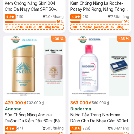
Kem Chống Nắng Skin1004
Kem Chống Nắng La Roche-
Cho Da Nhạy Cảm SPF 50+
Posay Phổ Rộng, Nâng Tông
50ml
Kiềm Dầu 50ml
(119)
1.0k/tháng
(28)
736/tháng
4.8
4.9
16
%
19
%
Bill Skin1004 từ 399k Tặng Kem
Bill La roche-posay 399K Tặng
Chống Nắng Cho Da Nhạy Cảm
Gel rửa mặt da dầu nhạy cảm 50ml
SPF 50+ 20ml (SL Có Hạn)
(SL có hạn)
-
39
%
-
35
%
429.000 ₫
363.000 ₫
702.000 ₫
560.000 ₫
Anessa
Bioderma
Sữa Chống Nắng Anessa
Nước Tẩy Trang Bioderma
Dưỡng Da Kiềm Dầu 60ml (Bản
Dành Cho Da Nhạy Cảm 500ml
Mới)
(44)
503/tháng
(228)
804/tháng
4.9
4.9
4
%
4
%