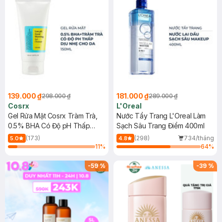
139.000 ₫
181.000 ₫
298.000 ₫
289.000 ₫
Cosrx
L'Oreal
Gel Rửa Mặt Cosrx Tràm Trà,
Nước Tẩy Trang L'Oreal Làm
0.5% BHA Có Độ pH Thấp
Sạch Sâu Trang Điểm 400ml
150ml
(173)
(298)
734/tháng
5.0
4.8
11
%
64
%
-
59
%
-
39
%