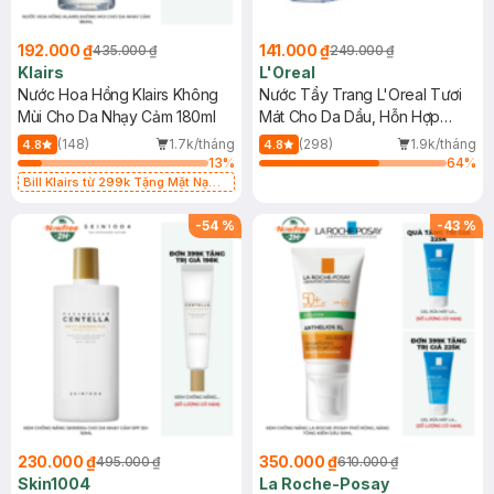
192.000 ₫
141.000 ₫
435.000 ₫
249.000 ₫
Klairs
L'Oreal
Nước Hoa Hồng Klairs Không
Nước Tẩy Trang L'Oreal Tươi
Mùi Cho Da Nhạy Cảm 180ml
Mát Cho Da Dầu, Hỗn Hợp
400ml
(148)
1.7k/tháng
(298)
1.9k/tháng
4.8
4.8
13
%
64
%
Bill Klairs từ 299k Tặng Mặt Nạ
Làm Dịu Da & Kiểm Soát Dầu Nhờn
25ml (SL Có Hạn)
-
54
%
-
43
%
230.000 ₫
350.000 ₫
495.000 ₫
610.000 ₫
Skin1004
La Roche-Posay