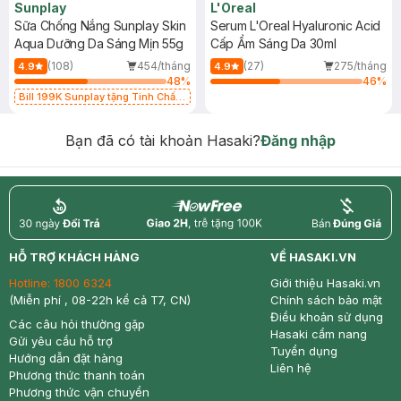
Sunplay
L'Oreal
Sữa Chống Nắng Sunplay Skin
Serum L'Oreal Hyaluronic Acid
Aqua Dưỡng Da Sáng Mịn 55g
Cấp Ẩm Sáng Da 30ml
(108)
454/tháng
(27)
275/tháng
4.9
4.9
48
%
46
%
Bill 199K Sunplay tặng Tinh Chất
Chống Nắng 7g trị giá 30K (SL có
hạn)
Bạn đã có tài khoản Hasaki?
Đăng nhập
return
nowfree
price
HỖ TRỢ KHÁCH HÀNG
VỀ HASAKI.VN
Hotline:
1800 6324
Giới thiệu Hasaki.vn
(Miễn phí , 08-22h kể cả T7, CN)
Chính sách bảo mật
Điều khoản sử dụng
Các câu hỏi thường gặp
Hasaki cẩm nang
Gửi yêu cầu hỗ trợ
Tuyển dụng
Hướng dẫn đặt hàng
Liên hệ
Phương thức thanh toán
Phương thức vận chuyển