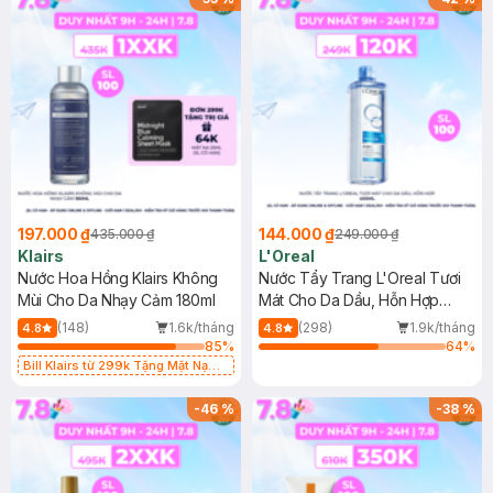
197.000 ₫
144.000 ₫
435.000 ₫
249.000 ₫
Klairs
L'Oreal
Nước Hoa Hồng Klairs Không
Nước Tẩy Trang L'Oreal Tươi
Mùi Cho Da Nhạy Cảm 180ml
Mát Cho Da Dầu, Hỗn Hợp
400ml
(148)
1.6k/tháng
(298)
1.9k/tháng
4.8
4.8
85
%
64
%
Bill Klairs từ 299k Tặng Mặt Nạ
Làm Dịu Da & Kiểm Soát Dầu Nhờn
25ml (SL Có Hạn)
-
46
%
-
38
%