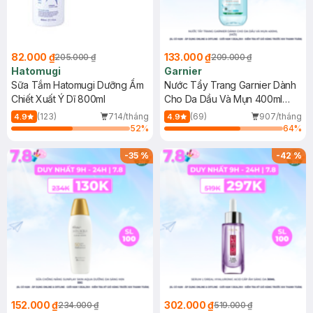
82.000 ₫
133.000 ₫
205.000 ₫
209.000 ₫
Hatomugi
Garnier
Sữa Tắm Hatomugi Dưỡng Ẩm
Nước Tẩy Trang Garnier Dành
Chiết Xuất Ý Dĩ 800ml
Cho Da Dầu Và Mụn 400ml
(Mới)
(123)
714/tháng
(69)
907/tháng
4.9
4.9
52
%
64
%
-
35
%
-
42
%
152.000 ₫
302.000 ₫
234.000 ₫
519.000 ₫