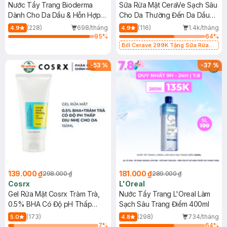
Nước Tẩy Trang Bioderma
Sữa Rửa Mặt CeraVe Sạch Sâu
Dành Cho Da Dầu & Hỗn Hợp
Cho Da Thường Đến Da Dầu
500ml
473ml
(228)
698/tháng
(116)
1.4k/tháng
4.9
4.9
95
%
64
%
Bill Cerave 299K Tặng Sữa Rửa
Mặt Cerave 30ml (SL có hạn)
-
53
%
-
37
%
139.000 ₫
181.000 ₫
298.000 ₫
289.000 ₫
Cosrx
L'Oreal
Gel Rửa Mặt Cosrx Tràm Trà,
Nước Tẩy Trang L'Oreal Làm
0.5% BHA Có Độ pH Thấp
Sạch Sâu Trang Điểm 400ml
150ml
(173)
(298)
734/tháng
5.0
4.8
7
%
64
%