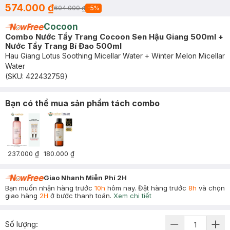
574.000 ₫
604.000 ₫
-
5
%
Cocoon
Combo Nước Tẩy Trang Cocoon Sen Hậu Giang 500ml +
Nước Tẩy Trang Bí Đao 500ml
Hau Giang Lotus Soothing Micellar Water + Winter Melon Micellar
Water
(SKU:
422432759
)
Bạn có thể mua sản phẩm tách combo
237.000 ₫
180.000 ₫
Giao Nhanh Miễn Phí 2H
Bạn muốn nhận hàng trước
10h
hôm nay. Đặt hàng trước
8h
và chọn
giao hàng
2H
ở bước thanh toán.
Xem chi tiết
Số lượng: