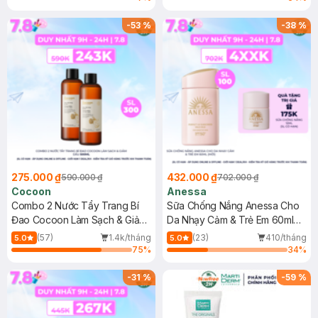
-
53
%
-
38
%
275.000 ₫
432.000 ₫
590.000 ₫
702.000 ₫
Cocoon
Anessa
Combo 2 Nước Tẩy Trang Bí
Sữa Chống Nắng Anessa Cho
Đao Cocoon Làm Sạch & Giảm
Da Nhạy Cảm & Trẻ Em 60ml
Dầu 500ml
(Mới)
(57)
1.4k/tháng
(23)
410/tháng
5.0
5.0
75
%
34
%
-
31
%
-
59
%