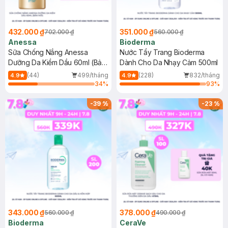
432.000 ₫
351.000 ₫
702.000 ₫
560.000 ₫
Anessa
Bioderma
Sữa Chống Nắng Anessa
Nước Tẩy Trang Bioderma
Dưỡng Da Kiềm Dầu 60ml (Bản
Dành Cho Da Nhạy Cảm 500ml
Mới)
(44)
499/tháng
(228)
832/tháng
4.9
4.9
34
%
93
%
-
39
%
-
23
%
343.000 ₫
378.000 ₫
560.000 ₫
490.000 ₫
Bioderma
CeraVe