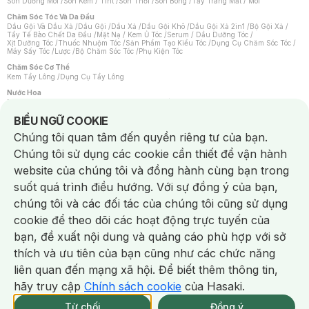
Son Dưỡng Môi
/
Son Kem / Tint
/
Son Thỏi
/
Son Bóng
/
Tẩy Trang Mắt / Môi
Chăm Sóc Tóc Và Da Đầu
Dầu Gội Và Dầu Xả
/
Dầu Gội
/
Dầu Xả
/
Dầu Gội Khô
/
Dầu Gội Xả 2in1
/
Bộ Gội Xả
/
Tẩy Tế Bào Chết Da Đầu
/
Mặt Nạ / Kem Ủ Tóc
/
Serum / Dầu Dưỡng Tóc
/
Xịt Dưỡng Tóc
/
Thuốc Nhuộm Tóc
/
Sản Phẩm Tạo Kiểu Tóc
/
Dụng Cụ Chăm Sóc Tóc
/
Máy Sấy Tóc
/
Lược
/
Bộ Chăm Sóc Tóc
/
Phụ Kiện Tóc
Chăm Sóc Cơ Thể
Kem Tẩy Lông
/
Dụng Cụ Tẩy Lông
Nước Hoa
Nước Hoa Nữ
/
Nước Hoa Nam
/
Nước Hoa Cao Cấp
/
Xịt Thơm Toàn Thân
/
Nước Hoa Vùng Kín
Notice about cookies usage
BIỂU NGỮ COOKIE
Chăm Sóc Cá Nhân
Chúng tôi quan tâm đến quyền riêng tư của bạn.
Chống Muỗi
/
Khẩu Trang
/
Máy Massage
/
Mặt Nạ Xông Hơi
/
Nước Rửa Tay
/
Sản Phẩm Chăm Sóc Khác
/
Bàn Chải Đánh Răng
/
Bàn Chải Điện
/
Chúng tôi sử dụng các cookie cần thiết để vận hành
Hỗ Trợ Trắng Răng
/
Kem Đánh Răng
/
Máy Tăm Nước
/
Nước Súc Miệng
/
Tăm / Chỉ Nha Khoa
/
Xịt Thơm Miệng
/
Dung Dịch Vệ Sinh
/
Dưỡng Vùng Kín
/
website của chúng tôi và đồng hành cùng bạn trong
Khăn Ướt Vệ Sinh Vùng Kín
/
Băng Vệ Sinh
/
Tampon
/
Bọt Cạo Râu
/
Dao Cạo Râu
/
Máy Cạo Râu
suốt quá trình điều hướng. Với sự đồng ý của bạn,
Vấn Đề Về Da
chúng tôi và các đối tác của chúng tôi cũng sử dụng
Da Dầu / Lỗ Chân Lông To
/
Da Khô / Mất Nước
/
Da Lão Hóa
/
Da Mụn
/
Da Nhạy Cảm / Kích Ứng
/
Da Xỉn Màu
/
Thâm / Nám / Tàn Nhang
/
cookie để theo dõi các hoạt động trực tuyến của
Quầng Thâm & Bọng Mắt
/
Sẹo
/
Viêm Da Cơ Địa
bạn, đề xuất nội dung và quảng cáo phù hợp với sở
Dụng Cụ / Phụ Kiện Chăm Sóc Da
Chat i
Bông Tẩy Trang
/
Khăn Lau Mặt Khô
/
Dụng Cụ / Máy Rửa Mặt
/
Máy Chăm Sóc Da
/
thích và ưu tiên của bạn cũng như các chức năng
Dụng Cụ Chăm Sóc Khác
liên quan đến mạng xã hội. Để biết thêm thông tin,
hãy truy cập
Chính sách cookie
của Hasaki.
NowFree 2H
Giao Nhanh Miễn Phí 2H
Xem chi tiết
Từ chối
Đồng ý
Mua online