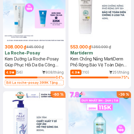
308.000 ₫
553.000 ₫
445.000 ₫
1.350.000 ₫
La Roche-Posay
Martiderm
Kem Dưỡng La Roche-Posay
Kem Chống Nắng MartiDerm
Giúp Phục Hồi Da Đa Công
Phổ Rộng Bảo Vệ Toàn Diện
Dụng 40ml
40ml
(56)
808/tháng
(110)
251/tháng
4.9
4.9
64
%
75
%
Bill La roche-posay 399K Tặng
Gel rửa mặt da dầu nhạy cảm 50ml
(SL có hạn)
-
60
%
-
36
%