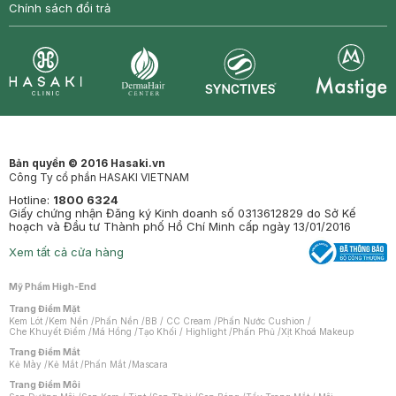
Chính sách đổi trả
Synctives
Clinic
Dermahair
Mastige
Bản quyền © 2016 Hasaki.vn
Công Ty cổ phần HASAKI VIETNAM
Hotline:
1800 6324
Giấy chứng nhận Đăng ký Kinh doanh số 0313612829 do Sở Kế
hoạch và Đầu tư Thành phố Hồ Chí Minh cấp ngày 13/01/2016
Xem tất cả cửa hàng
Mỹ Phẩm High-End
Trang Điểm Mặt
Kem Lót
/
Kem Nền
/
Phấn Nền
/
BB / CC Cream
/
Phấn Nước Cushion
/
Che Khuyết Điểm
/
Má Hồng
/
Tạo Khối / Highlight
/
Phấn Phủ
/
Xịt Khoá Makeup
Trang Điểm Mắt
Kẻ Mày
/
Kẻ Mắt
/
Phấn Mắt
/
Mascara
Trang Điểm Môi