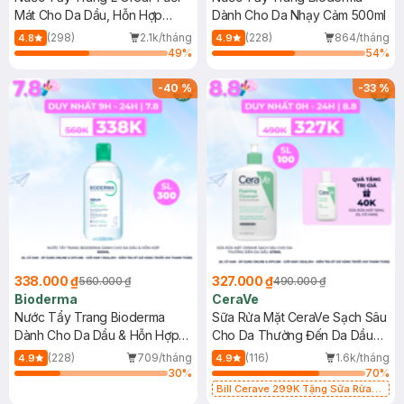
Mát Cho Da Dầu, Hỗn Hợp
Dành Cho Da Nhạy Cảm 500ml
400ml
(298)
2.1k/tháng
(228)
864/tháng
4.8
4.9
49
%
54
%
-
40
%
-
33
%
338.000 ₫
327.000 ₫
560.000 ₫
490.000 ₫
Bioderma
CeraVe
Nước Tẩy Trang Bioderma
Sữa Rửa Mặt CeraVe Sạch Sâu
Dành Cho Da Dầu & Hỗn Hợp
Cho Da Thường Đến Da Dầu
500ml
473ml
(228)
709/tháng
(116)
1.6k/tháng
4.9
4.9
30
%
70
%
Bill Cerave 299K Tặng Sữa Rửa
Mặt Cerave 30ml (SL có hạn)