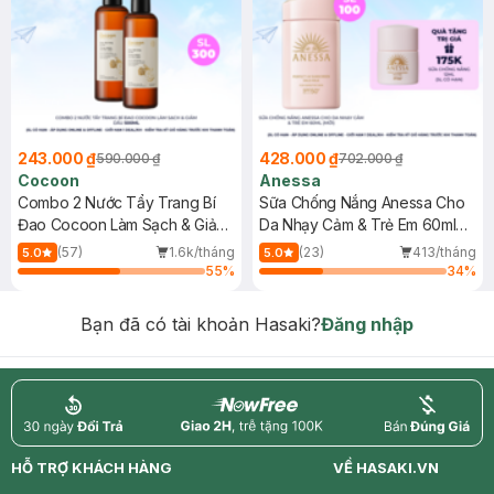
243.000 ₫
428.000 ₫
590.000 ₫
702.000 ₫
Cocoon
Anessa
Combo 2 Nước Tẩy Trang Bí
Sữa Chống Nắng Anessa Cho
Đao Cocoon Làm Sạch & Giảm
Da Nhạy Cảm & Trẻ Em 60ml
Dầu 500ml
(Mới)
(57)
1.6k/tháng
(23)
413/tháng
5.0
5.0
55
%
34
%
Bạn đã có tài khoản Hasaki?
Đăng nhập
return
nowfree
price
HỖ TRỢ KHÁCH HÀNG
VỀ HASAKI.VN