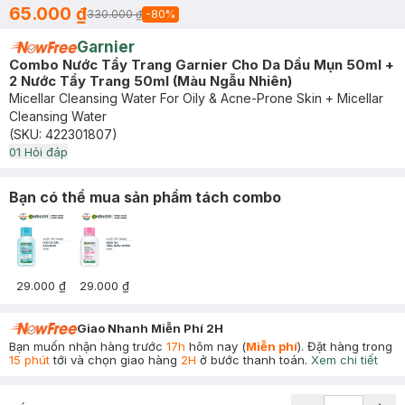
65.000 ₫
330.000 ₫
-
80
%
Garnier
Combo Nước Tẩy Trang Garnier Cho Da Dầu Mụn 50ml +
2 Nước Tẩy Trang 50ml (Màu Ngẫu Nhiên)
Micellar Cleansing Water For Oily & Acne-Prone Skin + Micellar
Cleansing Water
(SKU:
422301807
)
0
1
Hỏi đáp
Bạn có thể mua sản phẩm tách combo
29.000 ₫
29.000 ₫
Giao Nhanh Miễn Phí 2H
Bạn muốn nhận hàng trước
17h
hôm nay (
Miễn phí
). Đặt hàng trong
15 phút
tới và chọn giao hàng
2H
ở bước thanh toán.
Xem chi tiết