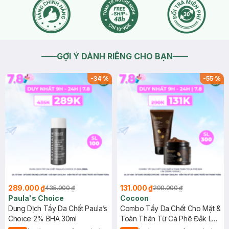
GỢI Ý DÀNH RIÊNG CHO BẠN
-
34
%
-
55
%
289.000 ₫
131.000 ₫
435.000 ₫
290.000 ₫
Paula's Choice
Cocoon
Dung Dịch Tẩy Da Chết Paula’s
Combo Tẩy Da Chết Cho Mặt &
Choice 2% BHA 30ml
Toàn Thân Từ Cà Phê Đắk Lắk
(150ml+200ml)