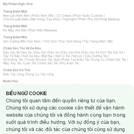
Mỹ Phẩm High-End
Trang Điểm Mặt
Kem Lót
/
Kem Nền
/
Phấn Nền
/
BB / CC Cream
/
Phấn Nước Cushion
/
Che Khuyết Điểm
/
Má Hồng
/
Tạo Khối / Highlight
/
Phấn Phủ
/
Xịt Khoá Makeup
Trang Điểm Mắt
Kẻ Mày
/
Kẻ Mắt
/
Phấn Mắt
/
Mascara
Trang Điểm Môi
Son Dưỡng Môi
/
Son Kem / Tint
/
Son Thỏi
/
Son Bóng
/
Tẩy Trang Mắt / Môi
Chăm Sóc Tóc Và Da Đầu
Dầu Gội Và Dầu Xả
/
Dầu Gội
/
Dầu Xả
/
Dầu Gội Khô
/
Dầu Gội Xả 2in1
/
Bộ Gội Xả
/
Tẩy Tế Bào Chết Da Đầu
/
Mặt Nạ / Kem Ủ Tóc
/
Serum / Dầu Dưỡng Tóc
/
Xịt Dưỡng Tóc
/
Thuốc Nhuộm Tóc
/
Sản Phẩm Tạo Kiểu Tóc
/
Dụng Cụ Chăm Sóc Tóc
/
Máy Sấy Tóc
/
Lược
/
Bộ Chăm Sóc Tóc
/
Phụ Kiện Tóc
Chăm Sóc Cơ Thể
Kem Tẩy Lông
/
Dụng Cụ Tẩy Lông
Nước Hoa
Nước Hoa Nữ
/
Nước Hoa Nam
/
Nước Hoa Cao Cấp
/
Xịt Thơm Toàn Thân
/
Nước Hoa Vùng Kín
Notice about cookies usage
BIỂU NGỮ COOKIE
Chăm Sóc Cá Nhân
Chúng tôi quan tâm đến quyền riêng tư của bạn.
Chống Muỗi
/
Khẩu Trang
/
Máy Massage
/
Mặt Nạ Xông Hơi
/
Nước Rửa Tay
/
Sản Phẩm Chăm Sóc Khác
/
Bàn Chải Đánh Răng
/
Bàn Chải Điện
/
Chúng tôi sử dụng các cookie cần thiết để vận hành
Hỗ Trợ Trắng Răng
/
Kem Đánh Răng
/
Máy Tăm Nước
/
Nước Súc Miệng
/
Tăm / Chỉ Nha Khoa
/
Xịt Thơm Miệng
/
Dung Dịch Vệ Sinh
/
Dưỡng Vùng Kín
/
website của chúng tôi và đồng hành cùng bạn trong
Khăn Ướt Vệ Sinh Vùng Kín
/
Băng Vệ Sinh
/
Tampon
/
Bọt Cạo Râu
/
Dao Cạo Râu
/
Máy Cạo Râu
suốt quá trình điều hướng. Với sự đồng ý của bạn,
Vấn Đề Về Da
chúng tôi và các đối tác của chúng tôi cũng sử dụng
Da Dầu / Lỗ Chân Lông To
/
Da Khô / Mất Nước
/
Da Lão Hóa
/
Da Mụn
/
Da Nhạy Cảm / Kích Ứng
/
Da Xỉn Màu
/
Thâm / Nám / Tàn Nhang
/