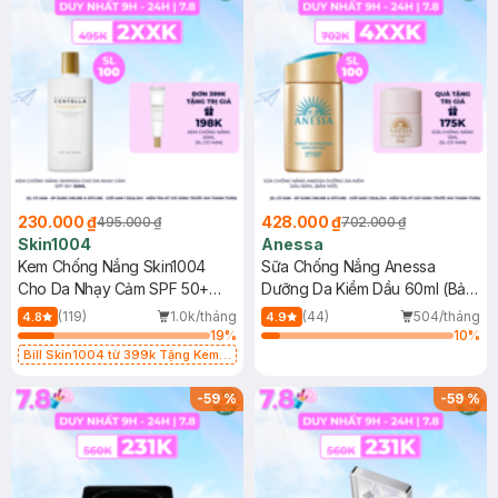
230.000 ₫
428.000 ₫
495.000 ₫
702.000 ₫
Skin1004
Anessa
Kem Chống Nắng Skin1004
Sữa Chống Nắng Anessa
Cho Da Nhạy Cảm SPF 50+
Dưỡng Da Kiềm Dầu 60ml (Bản
50ml
Mới)
(119)
1.0k/tháng
(44)
504/tháng
4.8
4.9
19
%
10
%
Bill Skin1004 từ 399k Tặng Kem
Chống Nắng Cho Da Nhạy Cảm
SPF 50+ 20ml (SL Có Hạn)
-
59
%
-
59
%