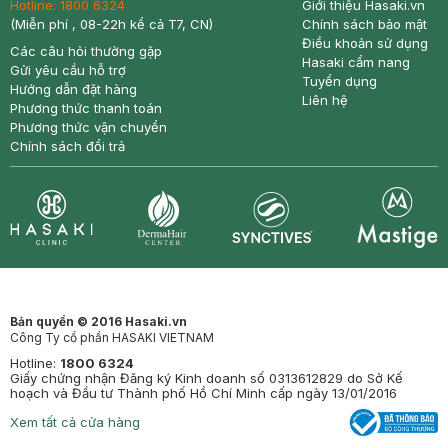
Hotline:
1800 6324
Giới thiệu Hasaki.vn
(Miễn phí , 08-22h kể cả T7, CN)
Chính sách bảo mật
Điều khoản sử dụng
Các câu hỏi thường gặp
Hasaki cẩm nang
Gửi yêu cầu hỗ trợ
Tuyển dụng
Hướng dẫn đặt hàng
Liên hệ
Phương thức thanh toán
Phương thức vận chuyển
Chính sách đổi trả
Synctives
Clinic
Dermahair
Mastige
Bản quyền © 2016 Hasaki.vn
Công Ty cổ phần HASAKI VIETNAM
Hotline:
1800 6324
Giấy chứng nhận Đăng ký Kinh doanh số 0313612829 do Sở Kế
hoạch và Đầu tư Thành phố Hồ Chí Minh cấp ngày 13/01/2016
Xem tất cả cửa hàng