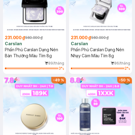
231.000 ₫
231.000 ₫
560.000 ₫
560.000 ₫
Carslan
Carslan
Phấn Phủ Carslan Dạng Nén
Phấn Phủ Carslan Dạng Nén
Bản Thường Màu Tím 8g
Nhạy Cảm Màu Tím 8g
89/tháng
86/tháng
3
%
2
%
-
49
%
-
50
%