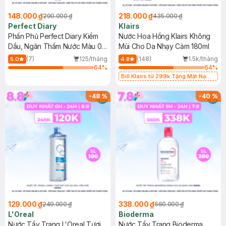
148.000 ₫
218.000 ₫
290.000 ₫
435.000 ₫
Perfect Diary
Klairs
Phấn Phủ Perfect Diary Kiềm
Nước Hoa Hồng Klairs Không
Dầu, Ngăn Thấm Nước Màu 02
Mùi Cho Da Nhạy Cảm 180ml
7g
(7)
125/tháng
(148)
1.5k/tháng
5.0
4.8
64
%
64
%
Bill Klairs từ 299k Tặng Mặt Nạ
Làm Dịu Da & Kiểm Soát Dầu Nhờn
25ml (SL Có Hạn)
-
48
%
-
40
%
129.000 ₫
338.000 ₫
249.000 ₫
560.000 ₫
L'Oreal
Bioderma
Nước Tẩy Trang L'Oreal Tươi
Nước Tẩy Trang Bioderma