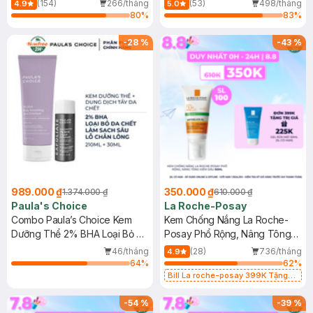
(154)
266/tháng
(53)
498/tháng
4.9
5.0
80
%
83
%
-
28
%
-
43
%
989.000 ₫
350.000 ₫
1.374.000 ₫
610.000 ₫
Paula's Choice
La Roche-Posay
Combo Paula’s Choice Kem
Kem Chống Nắng La Roche-
Dưỡng Thể 2% BHA Loại Bỏ Da
Posay Phổ Rộng, Nâng Tông
Chết 210ml + Dung Dịch Tẩy Da
Kiềm Dầu 50ml
46/tháng
(28)
736/tháng
4.9
Chết 2% BHA 30ml
64
%
62
%
Bill La roche-posay 399K Tặng
Gel rửa mặt da dầu nhạy cảm 50ml
(SL có hạn)
-
54
%
-
39
%