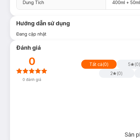
Dung Tích
400ml + 50ml
Hướng dẫn sử dụng
Đang cập nhật
Đánh giá
0
Tất cả
(
0
)
5
(
0
2
(
0
)
0
đánh giá
Sản p