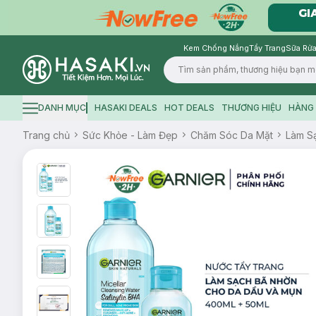
Kem Chống Nắng
Tẩy Trang
Sữa Rửa
Logo
DANH MỤC
HASAKI DEALS
HOT DEALS
THƯƠNG HIỆU
HÀNG 
Hamburger icon
Trang chủ
Sức Khỏe - Làm Đẹp
Chăm Sóc Da Mặt
Làm S