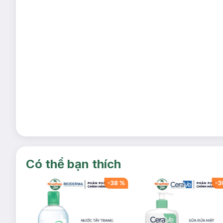
Có thể bạn thích
-
38
%
-
38
%
-
3