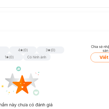
Chia sẻ nh
)
4
(
0
)
3
(
0
)
sản
Viết
1
(
0
)
Có hình ảnh
hẩm này chưa có đánh giá