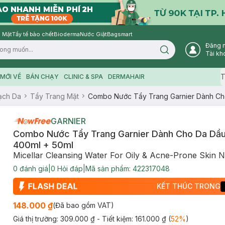
 Mặt
Tẩy tế bào chết
Bioderma
Nước Giặt
Bagsmart
Đăng 
Search icon
Tài kh
T
MỚI VỀ
BÁN CHẠY
CLINIC & SPA
DERMAHAIR
ạch Da
Tẩy Trang Mặt
Combo Nước Tẩy Trang Garnier Dành Ch
GARNIER
Combo Nước Tẩy Trang Garnier Dành Cho Da Dầ
400ml + 50ml
Micellar Cleansing Water For Oily & Acne-Prone Skin 
0
đánh giá
|
0
Hỏi đáp
|
Mã sản phẩm:
422317048
KẾT THÚC TRONG
148.000 ₫
(Đã bao gồm VAT)
Giá thị trường:
309.000 ₫
- Tiết kiệm:
161.000 ₫
(
52
%
)