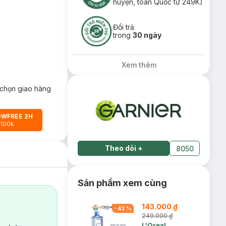
huyện, toàn Quốc từ 249K)
Đổi trả
trong
30 ngày
Xem thêm
chọn giao hàng
OWFREE 2H
 100k
Theo dõi
+
8050
Sản phẩm xem cùng
143.000 ₫
-
43
%
249.000 ₫
L'Oreal