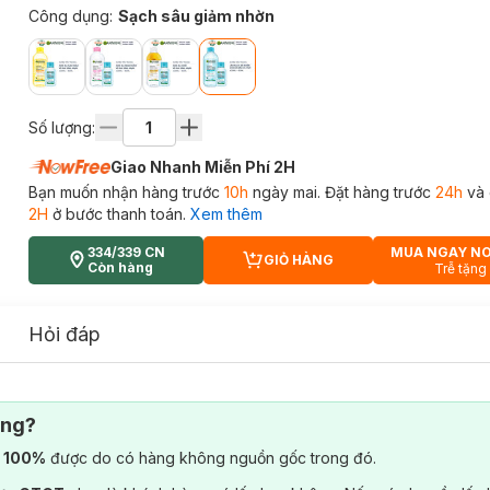
Công dụng
:
Sạch sâu giảm nhờn
Số lượng:
Giao Nhanh Miễn Phí 2H
Bạn muốn nhận hàng trước
10h
ngày mai. Đặt hàng trước
24h
và 
2H
ở bước thanh toán.
Xem thêm
334/339 CN
MUA NGAY N
GIỎ HÀNG
CART PLUS ICON
Còn hàng
Trễ tặng
Hỏi đáp
ông?
) 100%
được do có hàng không nguồn gốc trong đó.