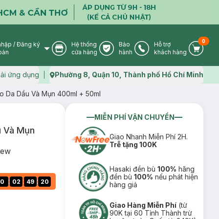
0
nhập
/
Đăng ký
Hệ thống
Bảo
Hỗ trợ
User Icon
Store Icon
Warranty Icon
Phone Icon
Cart I
oản
cửa hàng
hành
khách hàng
ải ứng dụng
Phường 8, Quận 10, Thành phố Hồ Chí Minh
Map icon
o Da Dầu Và Mụn 400ml + 50ml
MIỄN PHÍ VẬN CHUYỂN
u Và Mụn
Giao Nhanh Miễn Phí 2H.
Trễ tặng 100K
New
Hasaki đền bù
100%
hãng
đền bù
100%
nếu phát hiện
:
:
:
0
02
49
19
hàng giả
Giao Hàng Miễn Phí
(từ
90K tại 60 Tỉnh Thành trừ