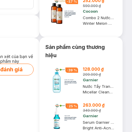
252.000 ₫
-
57
%
590.000 ₫
Cocoon
Combo 2 Nước Tẩy Trang Bí Đao Cocoon Làm Sạch & Giảm Dầu 500ml
Winter Melon Micellar Water
Sản phẩm cùng thương
hiệu
ận xét của bạn về
 phẩm này
 đánh giá
128.000 ₫
-
39
%
209.000 ₫
Garnier
Nước Tẩy Trang Garnier Dành Cho Da Dầu Và Mụn 400ml (Mới)
Micellar Cleansing Water For Oily & Acne-Prone Skin New
263.000 ₫
-
25
%
349.000 ₫
Garnier
Serum Garnier Giảm Mụn Mờ Thâm Cho Da Dầu, Mụn 30ml
Bright Anti-Acne Booster Serum