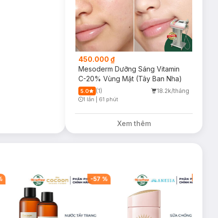
450.000 ₫
Mesoderm Dưỡng Sáng Vitamin
C-20% Vùng Mặt (Tây Ban Nha)
(1)
18.2k/tháng
5.0
1 lần
|
61 phút
Timer Gray Icon
Xem thêm
%
-
57
%
-
40
%