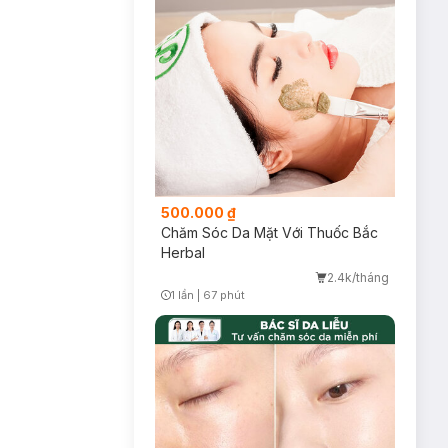
500.000 ₫
Chăm Sóc Da Mặt Với Thuốc Bắc
Herbal
2.4k/tháng
1 lần
|
67 phút
Timer Gray Icon