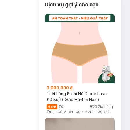
Dịch vụ gợi ý cho bạn
3.000.000 ₫
Triệt Lông Bikini Nữ Diode Laser
(10 Buổi) (Bảo Hành 5 Năm)
(70)
25.7k/tháng
4.9
Trọn Gói 8 Lần - 30 Ngày/Lần
|
30 phút
Timer Gray Icon