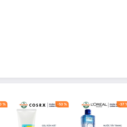
0
%
-
53
%
-
37