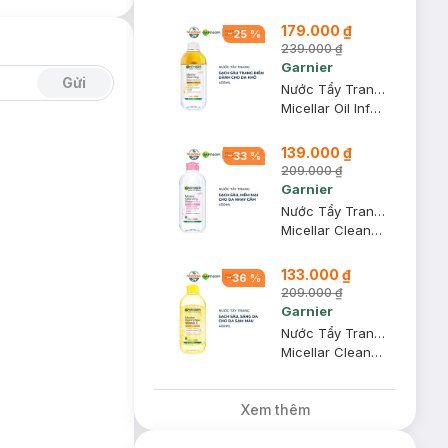
179.000 ₫
-
25
%
239.000 ₫
Garnier
Gửi
Nước Tẩy Trang Garnier Làm Sạch Sâu Lớp Trang Điểm 400ml
Micellar Oil Infused Cleansing Water
139.000 ₫
-
33
%
209.000 ₫
Garnier
Nước Tẩy Trang Garnier Dành Cho Da Nhạy Cảm 400ml
Micellar Cleansing Water For Sensitive Skin
133.000 ₫
-
36
%
209.000 ₫
Garnier
Nước Tẩy Trang Garnier Vitamin C Làm Sáng Da 400ml
Micellar Cleansing Water Vitamin C
Xem thêm