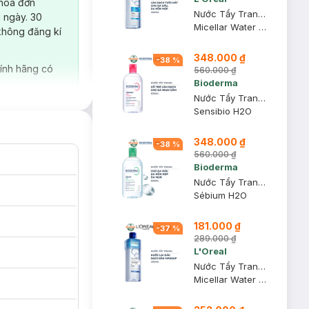
 hoá đơn
Nước Tẩy Trang L'Oreal Tươi Mát Cho Da Dầu, Hỗn Hợp 400ml
 ngày. 30
Micellar Water 3-in-1 Refreshing Even For Sensitive Skin
không đăng kí
348.000 ₫
-
38
%
ính hãng có
560.000 ₫
Bioderma
Nước Tẩy Trang Bioderma Dành Cho Da Nhạy Cảm 500ml
Sensibio H2O
348.000 ₫
-
38
%
560.000 ₫
Bioderma
Nước Tẩy Trang Bioderma Dành Cho Da Dầu & Hỗn Hợp 500ml
Sébium H2O
181.000 ₫
-
37
%
289.000 ₫
L'Oreal
Nước Tẩy Trang L'Oreal Làm Sạch Sâu Trang Điểm 400ml
Micellar Water 3-in-1 Deep Cleansing Even For Sensitive Skin