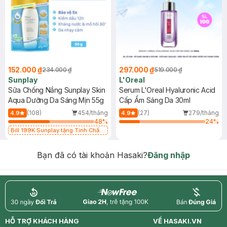
152.000 ₫
297.000 ₫
234.000 ₫
519.000 ₫
Sunplay
L'Oreal
Sữa Chống Nắng Sunplay Skin
Serum L'Oreal Hyaluronic Acid
Aqua Dưỡng Da Sáng Mịn 55g
Cấp Ẩm Sáng Da 30ml
(108)
454/tháng
(27)
279/tháng
4.9
4.9
48
%
24
%
Bill 199K Sunplay tặng Tinh Chất
Chống Nắng 7g trị giá 30K (SL có
hạn)
Bạn đã có tài khoản Hasaki?
Đăng nhập
return
nowfree
price
HỖ TRỢ KHÁCH HÀNG
VỀ HASAKI.VN