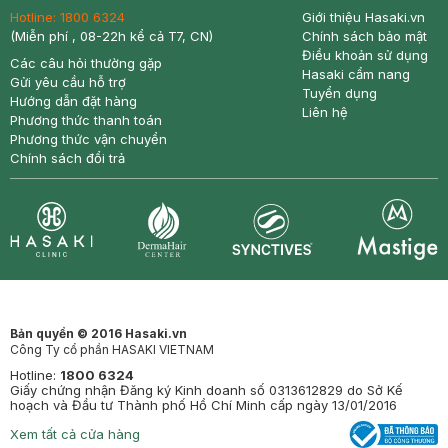
Hotline:
1800 6324
Giới thiệu Hasaki.vn
(Miễn phí , 08-22h kể cả T7, CN)
Chính sách bảo mật
Điều khoản sử dụng
Các câu hỏi thường gặp
Hasaki cẩm nang
Gửi yêu cầu hỗ trợ
Tuyển dụng
Hướng dẫn đặt hàng
Liên hệ
Phương thức thanh toán
Phương thức vận chuyển
Chính sách đổi trả
Synctives
Clinic
Dermahair
Mastige
Bản quyền © 2016 Hasaki.vn
Công Ty cổ phần HASAKI VIETNAM
Hotline:
1800 6324
Giấy chứng nhận Đăng ký Kinh doanh số 0313612829 do Sở Kế
hoạch và Đầu tư Thành phố Hồ Chí Minh cấp ngày 13/01/2016
Xem tất cả cửa hàng