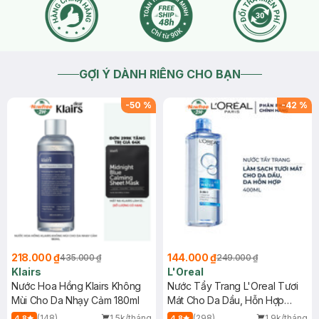
GỢI Ý DÀNH RIÊNG CHO BẠN
-
50
%
-
42
%
218.000 ₫
144.000 ₫
435.000 ₫
249.000 ₫
Klairs
L'Oreal
Nước Hoa Hồng Klairs Không
Nước Tẩy Trang L'Oreal Tươi
Mùi Cho Da Nhạy Cảm 180ml
Mát Cho Da Dầu, Hỗn Hợp
400ml
(148)
1.5k/tháng
(298)
1.9k/tháng
4.8
4.8