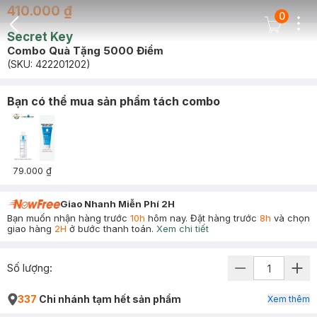
410.000 ₫
0
Dots
Cart Icon
Secret Key
Back Icon
Combo Quà Tặng 5000 Điểm
(SKU:
422201202
)
Bạn có thể mua sản phẩm tách combo
79.000 ₫
Giao Nhanh Miễn Phí 2H
Bạn muốn nhận hàng trước
10h
hôm nay. Đặt hàng trước
8h
và chọn
giao hàng
2H
ở bước thanh toán.
Xem chi tiết
Số lượng:
337
Chi nhánh tạm hết sản phẩm
Xem thêm