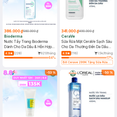
386.000 ₫
341.000 ₫
560.000 ₫
490.000 ₫
Bioderma
CeraVe
Nước Tẩy Trang Bioderma
Sữa Rửa Mặt CeraVe Sạch Sâu
Dành Cho Da Dầu & Hỗn Hợp
Cho Da Thường Đến Da Dầu
500ml
473ml
(228)
621/tháng
(116)
1.5k/tháng
4.9
4.9
64
%
17
%
Bill Cerave 299K Tặng Sữa Rửa
Mặt Cerave 30ml (SL có hạn)
-
53
%
-
50
%