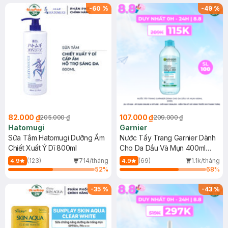
(SL có hạn)
-
60
%
-
49
%
82.000 ₫
107.000 ₫
205.000 ₫
209.000 ₫
Hatomugi
Garnier
Sữa Tắm Hatomugi Dưỡng Ẩm
Nước Tẩy Trang Garnier Dành
Chiết Xuất Ý Dĩ 800ml
Cho Da Dầu Và Mụn 400ml
(Mới)
(123)
714/tháng
(69)
1.1k/tháng
4.9
4.9
52
%
68
%
-
35
%
-
43
%