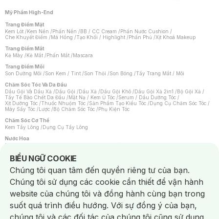
Mỹ Phẩm High-End
Trang Điểm Mặt
Kem Lót
/
Kem Nền
/
Phấn Nền
/
BB / CC Cream
/
Phấn Nước Cushion
/
Che Khuyết Điểm
/
Má Hồng
/
Tạo Khối / Highlight
/
Phấn Phủ
/
Xịt Khoá Makeup
Trang Điểm Mắt
Kẻ Mày
/
Kẻ Mắt
/
Phấn Mắt
/
Mascara
Trang Điểm Môi
Son Dưỡng Môi
/
Son Kem / Tint
/
Son Thỏi
/
Son Bóng
/
Tẩy Trang Mắt / Môi
Chăm Sóc Tóc Và Da Đầu
Dầu Gội Và Dầu Xả
/
Dầu Gội
/
Dầu Xả
/
Dầu Gội Khô
/
Dầu Gội Xả 2in1
/
Bộ Gội Xả
/
Tẩy Tế Bào Chết Da Đầu
/
Mặt Nạ / Kem Ủ Tóc
/
Serum / Dầu Dưỡng Tóc
/
Xịt Dưỡng Tóc
/
Thuốc Nhuộm Tóc
/
Sản Phẩm Tạo Kiểu Tóc
/
Dụng Cụ Chăm Sóc Tóc
/
Máy Sấy Tóc
/
Lược
/
Bộ Chăm Sóc Tóc
/
Phụ Kiện Tóc
Chăm Sóc Cơ Thể
Kem Tẩy Lông
/
Dụng Cụ Tẩy Lông
Nước Hoa
Nước Hoa Nữ
/
Nước Hoa Nam
/
Nước Hoa Cao Cấp
/
Xịt Thơm Toàn Thân
/
Nước Hoa Vùng Kín
Notice about cookies usage
BIỂU NGỮ COOKIE
Chăm Sóc Cá Nhân
Chúng tôi quan tâm đến quyền riêng tư của bạn.
Chống Muỗi
/
Khẩu Trang
/
Máy Massage
/
Mặt Nạ Xông Hơi
/
Nước Rửa Tay
/
Sản Phẩm Chăm Sóc Khác
/
Bàn Chải Đánh Răng
/
Bàn Chải Điện
/
Chúng tôi sử dụng các cookie cần thiết để vận hành
Hỗ Trợ Trắng Răng
/
Kem Đánh Răng
/
Máy Tăm Nước
/
Nước Súc Miệng
/
Tăm / Chỉ Nha Khoa
/
Xịt Thơm Miệng
/
Dung Dịch Vệ Sinh
/
Dưỡng Vùng Kín
/
website của chúng tôi và đồng hành cùng bạn trong
Khăn Ướt Vệ Sinh Vùng Kín
/
Băng Vệ Sinh
/
Tampon
/
Bọt Cạo Râu
/
Dao Cạo Râu
/
Máy Cạo Râu
suốt quá trình điều hướng. Với sự đồng ý của bạn,
Vấn Đề Về Da
chúng tôi và các đối tác của chúng tôi cũng sử dụng
Da Dầu / Lỗ Chân Lông To
/
Da Khô / Mất Nước
/
Da Lão Hóa
/
Da Mụn
/