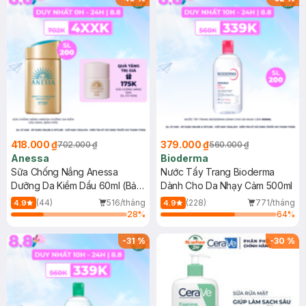
418.000 ₫
379.000 ₫
702.000 ₫
560.000 ₫
Anessa
Bioderma
Sữa Chống Nắng Anessa
Nước Tẩy Trang Bioderma
Dưỡng Da Kiềm Dầu 60ml (Bản
Dành Cho Da Nhạy Cảm 500ml
Mới)
(44)
516/tháng
(228)
771/tháng
4.9
4.9
28
%
64
%
-
31
%
-
30
%