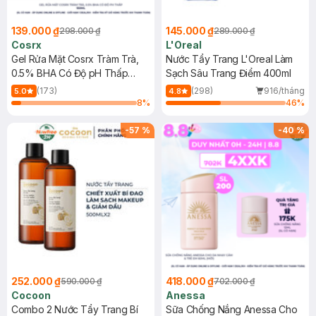
139.000 ₫
145.000 ₫
298.000 ₫
289.000 ₫
Cosrx
L'Oreal
Gel Rửa Mặt Cosrx Tràm Trà,
Nước Tẩy Trang L'Oreal Làm
0.5% BHA Có Độ pH Thấp
Sạch Sâu Trang Điểm 400ml
150ml
(173)
(298)
916/tháng
5.0
4.8
8
%
46
%
-
57
%
-
40
%
252.000 ₫
418.000 ₫
590.000 ₫
702.000 ₫
Cocoon
Anessa
Combo 2 Nước Tẩy Trang Bí
Sữa Chống Nắng Anessa Cho