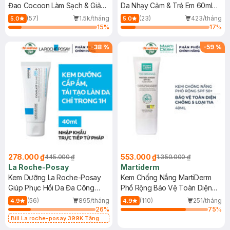
Đao Cocoon Làm Sạch & Giảm
Da Nhạy Cảm & Trẻ Em 60ml
Dầu 500ml
(Mới)
(57)
1.5k/tháng
(23)
423/tháng
5.0
5.0
15
%
17
%
-
38
%
-
59
%
278.000 ₫
553.000 ₫
445.000 ₫
1.350.000 ₫
La Roche-Posay
Martiderm
Kem Dưỡng La Roche-Posay
Kem Chống Nắng MartiDerm
Giúp Phục Hồi Da Đa Công
Phổ Rộng Bảo Vệ Toàn Diện
Dụng 40ml
40ml
(56)
895/tháng
(110)
251/tháng
4.9
4.9
26
%
75
%
Bill La roche-posay 399K Tặng
Gel rửa mặt da dầu nhạy cảm 50ml