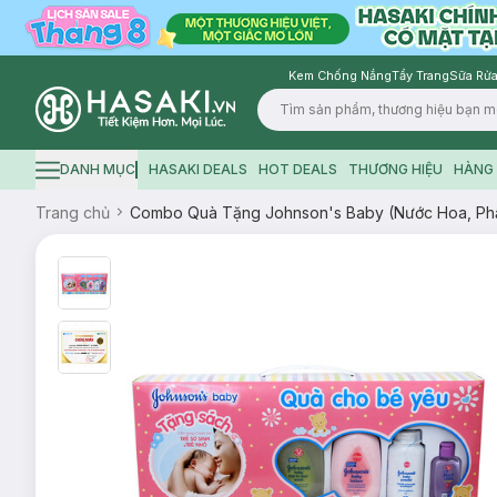
Kem Chống Nắng
Tẩy Trang
Sữa Rửa
Logo
DANH MỤC
HASAKI DEALS
HOT DEALS
THƯƠNG HIỆU
HÀNG 
Hamburger icon
Trang chủ
Combo Quà Tặng Johnson's Baby (Nước Hoa, Phấ