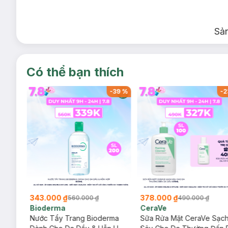
Sả
Có thể bạn thích
-
37
%
-
39
%
-
2
Phấn Thơm Thông Thường Johnson's Baby
343.000 ₫
378.000 ₫
560.000 ₫
490.000 ₫
Bioderma
CeraVe
rma
Nước Tẩy Trang Bioderma
Sữa Rửa Mặt CeraVe Sạc