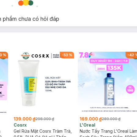
n phẩm chưa có hỏi đáp
3
%
-
53
%
-
42
139.000 ₫
169.000 ₫
298.000 ₫
289.000 ₫
Cosrx
L'Oreal
h
Gel Rửa Mặt Cosrx Tràm Trà,
Nước Tẩy Trang L'Oreal Là