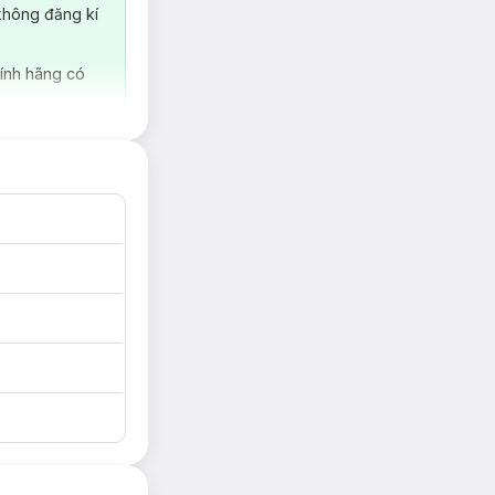
không đăng kí
ính hãng có
g về các dòng sản
nhất trong các mặt
 mang đến những
by
đồng nghĩa với
 thuận lợi cho mẹ