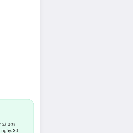
 hoá đơn
 ngày. 30