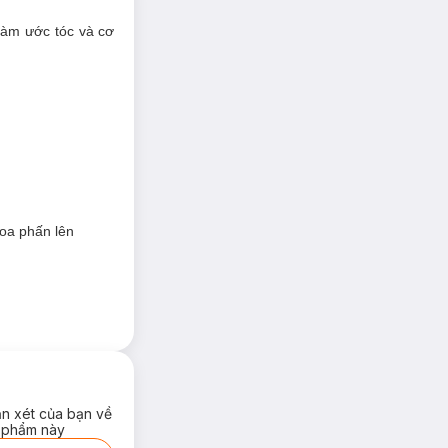
Làm ước tóc và cơ
hoa phấn lên
ận xét của bạn về
 phẩm này