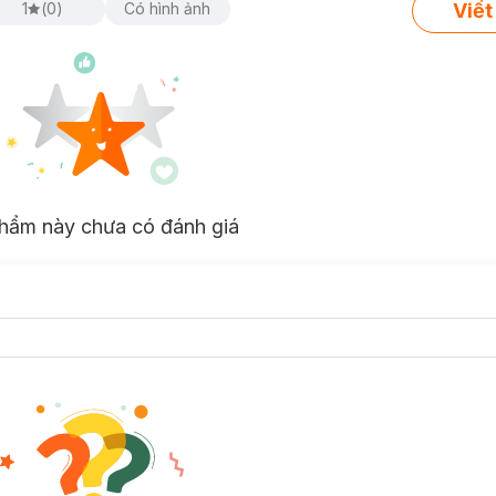
Viết
1
(
0
)
Có hình ảnh
hẩm này chưa có đánh giá