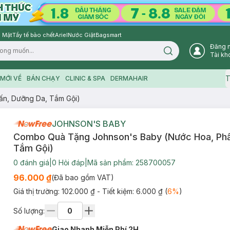
 Mặt
Tẩy tế bào chết
Ariel
Nước Giặt
Bagsmart
Đăng 
Search icon
Tài kh
T
MỚI VỀ
BÁN CHẠY
CLINIC & SPA
DERMAHAIR
n, Dưỡng Da, Tắm Gội)
JOHNSON'S BABY
Combo Quà Tặng Johnson's Baby (Nước Hoa, Phấ
Tắm Gội)
0
đánh giá
|
0
Hỏi đáp
|
Mã sản phẩm:
258700057
96.000 ₫
(Đã bao gồm VAT)
Giá thị trường:
102.000 ₫
- Tiết kiệm:
6.000 ₫
(
6
%
)
Số lượng:
Giao Nhanh Miễn Phí 2H