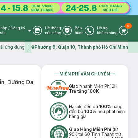
0
nhập
/
Đăng ký
Hệ thống
Bảo
Hỗ trợ
User Icon
Store Icon
Warranty Icon
Phone Icon
Cart I
oản
cửa hàng
hành
khách hàng
ải ứng dụng
Phường 8, Quận 10, Thành phố Hồ Chí Minh
Map icon
MIỄN PHÍ VẬN CHUYỂN
n, Dưỡng Da,
Giao Nhanh Miễn Phí 2H.
Trễ tặng 100K
Hasaki đền bù
100%
hãng
đền bù
100%
nếu phát hiện
hàng giả
Giao Hàng Miễn Phí
(từ
90K tại 60 Tỉnh Thành trừ