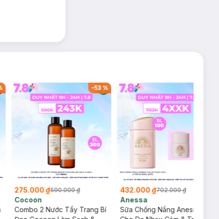
%
-
53
%
-
38
%
275.000 ₫
432.000 ₫
590.000 ₫
702.000 ₫
Cocoon
Anessa
m
Combo 2 Nước Tẩy Trang Bí
Sữa Chống Nắng Anessa