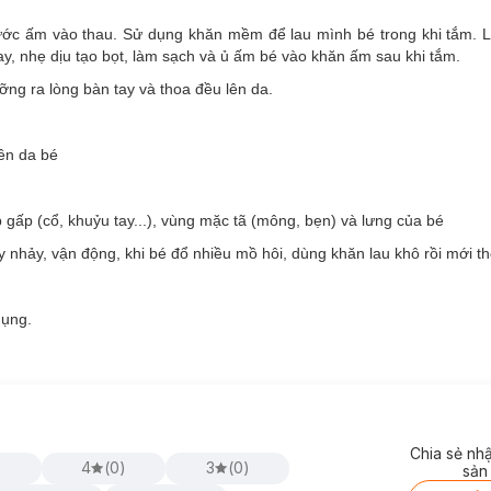
ớc ấm vào thau. Sử dụng khăn mềm để lau mình bé trong khi tắm. 
ay, nhẹ dịu tạo bọt, làm sạch và ủ ấm bé vào khăn ấm sau khi tắm.
ng ra lòng bàn tay và thoa đều lên da.
lên da bé
 gấp (cổ, khuỷu tay...), vùng mặc tã (mông, bẹn) và lưng của bé
y nhảy, vận động, khi bé đổ nhiều mồ hôi, dùng khăn lau khô rồi mới t
dụng.
Chia sẻ nh
)
4
(
0
)
3
(
0
)
sản