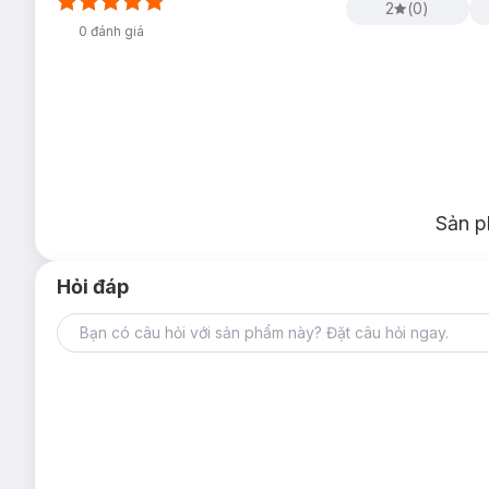
2
(
0
)
Sữa Dưỡng Thể Johnson's Baby
0
đánh giá
Sản p
Hỏi đáp