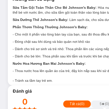
Sữa Tắm Gội Toàn Thân Cho Bé Johnson's Baby:
Hòa nư
thể bé với nước ấm, cho sữa tắm gội toàn thân vào lòng bàn t
Sữa Dưỡng Thể Johnson's Baby:
Làm sạch da, cho sữa dưỡ
Phấn Thơm Thông Thường Johnson's Baby:
- Cho một ít phấn vào lòng bàn tay của bạn, sau đó thoa đều 
- Đóng chặt sau khi dùng và bảo quản nơi khô ráo
- Dành cho trẻ sơ sinh và trẻ nhỏ: Thoa phấn lên các vùng nếp
- Dành cho bé lớn: Thoa phấn sau khi tắm và trước khi bé chạ
Nước Hoa Hương Ban Mai Johnson’s Baby:
- Thoa nước hoa lên quần áo của trẻ, đậy kín nắp sau khi sử 
- Tránh xa tầm tay trẻ em.
Đánh giá
0
Tất cả
(
0
)
5
(
0