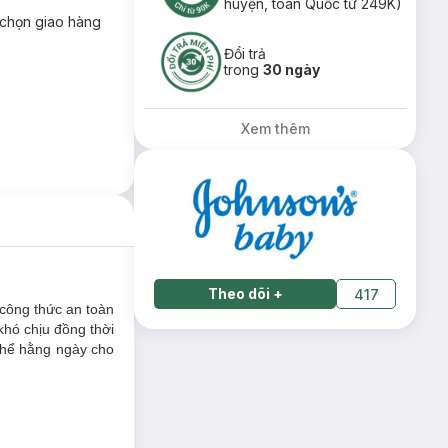
huyện, toàn Quốc từ 249K)
chọn giao hàng
Đổi trả
trong
30 ngày
Xem thêm
Theo dõi
+
417
công thức an toàn
hó chịu đồng thời
thể hằng ngày cho