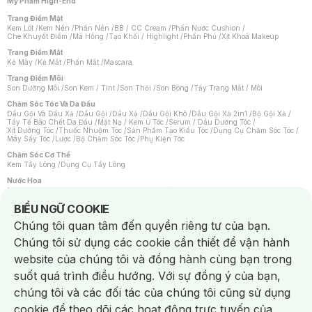
Mỹ Phẩm High-End
Trang Điểm Mặt
Kem Lót
/
Kem Nền
/
Phấn Nền
/
BB / CC Cream
/
Phấn Nước Cushion
/
Che Khuyết Điểm
/
Má Hồng
/
Tạo Khối / Highlight
/
Phấn Phủ
/
Xịt Khoá Makeup
Trang Điểm Mắt
Kẻ Mày
/
Kẻ Mắt
/
Phấn Mắt
/
Mascara
Trang Điểm Môi
Son Dưỡng Môi
/
Son Kem / Tint
/
Son Thỏi
/
Son Bóng
/
Tẩy Trang Mắt / Môi
Chăm Sóc Tóc Và Da Đầu
Dầu Gội Và Dầu Xả
/
Dầu Gội
/
Dầu Xả
/
Dầu Gội Khô
/
Dầu Gội Xả 2in1
/
Bộ Gội Xả
/
Tẩy Tế Bào Chết Da Đầu
/
Mặt Nạ / Kem Ủ Tóc
/
Serum / Dầu Dưỡng Tóc
/
Xịt Dưỡng Tóc
/
Thuốc Nhuộm Tóc
/
Sản Phẩm Tạo Kiểu Tóc
/
Dụng Cụ Chăm Sóc Tóc
/
Máy Sấy Tóc
/
Lược
/
Bộ Chăm Sóc Tóc
/
Phụ Kiện Tóc
Chăm Sóc Cơ Thể
Kem Tẩy Lông
/
Dụng Cụ Tẩy Lông
Nước Hoa
Nước Hoa Nữ
/
Nước Hoa Nam
/
Nước Hoa Cao Cấp
/
Xịt Thơm Toàn Thân
/
Nước Hoa Vùng Kín
Notice about cookies usage
BIỂU NGỮ COOKIE
Chăm Sóc Cá Nhân
Chúng tôi quan tâm đến quyền riêng tư của bạn.
Chống Muỗi
/
Khẩu Trang
/
Máy Massage
/
Mặt Nạ Xông Hơi
/
Nước Rửa Tay
/
Sản Phẩm Chăm Sóc Khác
/
Bàn Chải Đánh Răng
/
Bàn Chải Điện
/
Chúng tôi sử dụng các cookie cần thiết để vận hành
Hỗ Trợ Trắng Răng
/
Kem Đánh Răng
/
Máy Tăm Nước
/
Nước Súc Miệng
/
Tăm / Chỉ Nha Khoa
/
Xịt Thơm Miệng
/
Dung Dịch Vệ Sinh
/
Dưỡng Vùng Kín
/
website của chúng tôi và đồng hành cùng bạn trong
Khăn Ướt Vệ Sinh Vùng Kín
/
Băng Vệ Sinh
/
Tampon
/
Bọt Cạo Râu
/
Dao Cạo Râu
/
Máy Cạo Râu
suốt quá trình điều hướng. Với sự đồng ý của bạn,
Vấn Đề Về Da
chúng tôi và các đối tác của chúng tôi cũng sử dụng
Da Dầu / Lỗ Chân Lông To
/
Da Khô / Mất Nước
/
Da Lão Hóa
/
Da Mụn
/
Da Nhạy Cảm / Kích Ứng
/
Da Xỉn Màu
/
Thâm / Nám / Tàn Nhang
/
cookie để theo dõi các hoạt động trực tuyến của
Quầng Thâm & Bọng Mắt
/
Sẹo
/
Viêm Da Cơ Địa