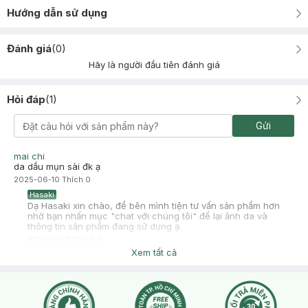
Hướng dẫn sử dụng
Đánh giá
(
0
)
Hãy là người đầu tiên đánh giá
Hỏi đáp
(
1
)
Gửi
mai chi
da dầu mụn sài đk ạ
2025-06-10
Thích
0
Hasaki
Dạ Hasaki xin chào, để bên mình tiện tư vấn sản phẩm hơn
nhờ bạn nhấn mục "chat với chúng tôi" để lại ảnh da và
thông tin sản phẩm đang sử dụng ạ.
2025-06-11
Thích
0
Xem tất cả