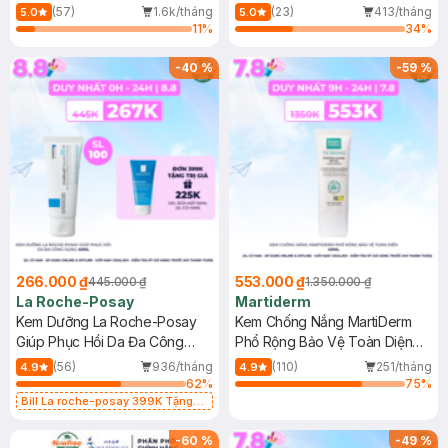
Dầu 500ml
(Mới)
(57)
1.6k/tháng
(23)
413/tháng
5.0
5.0
11
%
34
%
-
40
%
-
59
%
266.000 ₫
553.000 ₫
445.000 ₫
1.350.000 ₫
La Roche-Posay
Martiderm
Kem Dưỡng La Roche-Posay
Kem Chống Nắng MartiDerm
Giúp Phục Hồi Da Đa Công
Phổ Rộng Bảo Vệ Toàn Diện
Dụng 40ml
40ml
(56)
936/tháng
(110)
251/tháng
4.9
4.9
62
%
75
%
Bill La roche-posay 399K Tặng
Gel rửa mặt da dầu nhạy cảm 50ml
(SL có hạn)
-
60
%
-
49
%