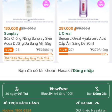
130.000 ₫
297.000 ₫
234.000 ₫
519.000 ₫
Sunplay
L'Oreal
Sữa Chống Nắng Sunplay Skin
Serum L'Oreal Hyaluronic Acid
Aqua Dưỡng Da Sáng Mịn 55g
Cấp Ẩm Sáng Da 30ml
(108)
531/tháng
(27)
279/tháng
4.9
4.9
11
%
22
%
Bill 199K Sunplay tặng Tinh Chất
Chống Nắng 7g trị giá 30K (SL có
hạn)
Bạn đã có tài khoản Hasaki?
Đăng nhập
return
nowfree
price
HỖ TRỢ KHÁCH HÀNG
VỀ HASAKI.VN
Hotline:
1800 6324
Giới thiệu Hasaki.vn