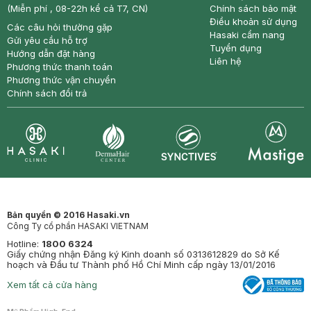
(Miễn phí , 08-22h kể cả T7, CN)
Chính sách bảo mật
Điều khoản sử dụng
Các câu hỏi thường gặp
Hasaki cẩm nang
Gửi yêu cầu hỗ trợ
Tuyển dụng
Hướng dẫn đặt hàng
Liên hệ
Phương thức thanh toán
Phương thức vận chuyển
Chính sách đổi trả
Synctives
Clinic
Dermahair
Mastige
Bản quyền © 2016 Hasaki.vn
Công Ty cổ phần HASAKI VIETNAM
Hotline:
1800 6324
Giấy chứng nhận Đăng ký Kinh doanh số 0313612829 do Sở Kế
hoạch và Đầu tư Thành phố Hồ Chí Minh cấp ngày 13/01/2016
Xem tất cả cửa hàng