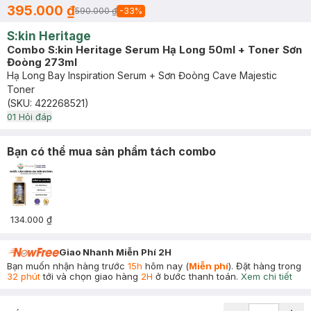
395.000 ₫
590.000 ₫
-
33
%
S:kin Heritage
Combo S:kin Heritage Serum Hạ Long 50ml + Toner Sơn
Đoòng 273ml
Hạ Long Bay Inspiration Serum + Sơn Đoòng Cave Majestic
Toner
(SKU:
422268521
)
0
1
Hỏi đáp
Bạn có thể mua sản phẩm tách combo
134.000 ₫
Giao Nhanh Miễn Phí 2H
Bạn muốn nhận hàng trước
15h
hôm nay (
Miễn phí
). Đặt hàng trong
32 phút
tới và chọn giao hàng
2H
ở bước thanh toán.
Xem chi tiết