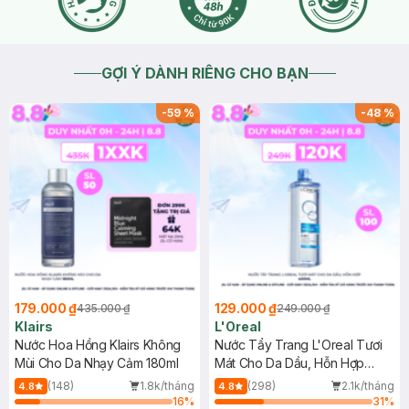
GỢI Ý DÀNH RIÊNG CHO BẠN
-
59
%
-
48
%
179.000 ₫
129.000 ₫
435.000 ₫
249.000 ₫
Klairs
L'Oreal
Nước Hoa Hồng Klairs Không
Nước Tẩy Trang L'Oreal Tươi
Mùi Cho Da Nhạy Cảm 180ml
Mát Cho Da Dầu, Hỗn Hợp
400ml
(148)
1.8k/tháng
(298)
2.1k/tháng
4.8
4.8
16
%
31
%