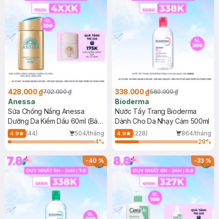
428.000 ₫
338.000 ₫
702.000 ₫
560.000 ₫
Anessa
Bioderma
Sữa Chống Nắng Anessa
Nước Tẩy Trang Bioderma
Dưỡng Da Kiềm Dầu 60ml (Bản
Dành Cho Da Nhạy Cảm 500ml
Mới)
(44)
504/tháng
(228)
864/tháng
4.9
4.9
4
%
29
%
-
40
%
-
33
%