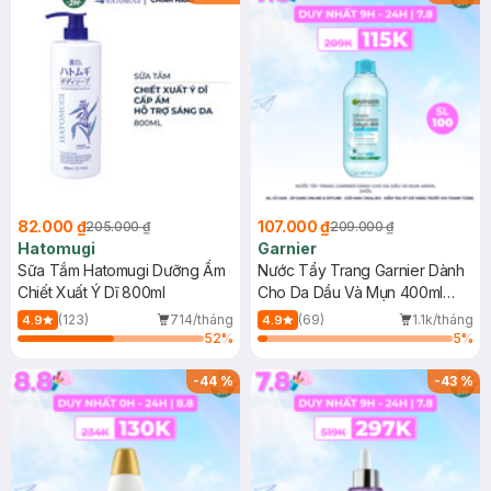
82.000 ₫
107.000 ₫
205.000 ₫
209.000 ₫
Hatomugi
Garnier
Sữa Tắm Hatomugi Dưỡng Ẩm
Nước Tẩy Trang Garnier Dành
Chiết Xuất Ý Dĩ 800ml
Cho Da Dầu Và Mụn 400ml
(Mới)
(123)
714/tháng
(69)
1.1k/tháng
4.9
4.9
52
%
5
%
-
44
%
-
43
%