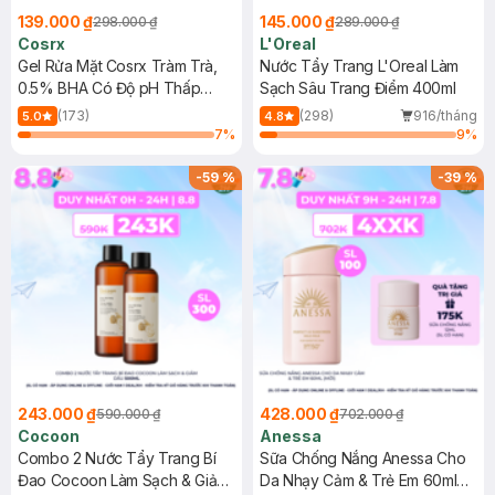
139.000 ₫
145.000 ₫
298.000 ₫
289.000 ₫
Cosrx
L'Oreal
Gel Rửa Mặt Cosrx Tràm Trà,
Nước Tẩy Trang L'Oreal Làm
0.5% BHA Có Độ pH Thấp
Sạch Sâu Trang Điểm 400ml
150ml
(173)
(298)
916/tháng
5.0
4.8
7
%
9
%
-
59
%
-
39
%
243.000 ₫
428.000 ₫
590.000 ₫
702.000 ₫
Cocoon
Anessa
Combo 2 Nước Tẩy Trang Bí
Sữa Chống Nắng Anessa Cho
Đao Cocoon Làm Sạch & Giảm
Da Nhạy Cảm & Trẻ Em 60ml