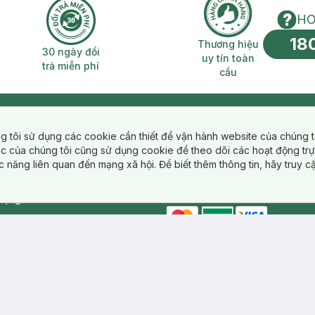
HO
18
n phí 2H
30 ngày đổi trả miễn phí
Thương hiệu uy 
Thương hiệu
30 ngày đổi
uy tín toàn
trả miễn phí
cầu
SAKI.VN
HỢP TÁC & LIÊN KẾT
g tôi sử dụng các cookie cần thiết để vận hành website của chúng t
iệu Hasaki.vn
Hasaki Clinic
tác của chúng tôi cũng sử dụng cookie để theo dõi các hoạt động tr
sách bảo mật
Dermahair
c năng liên quan đến mạng xã hội. Để biết thêm thông tin, hãy truy 
hoản sử dụng
 cẩm nang
facebook
THANH TOÁN
instagram
tiktok
dụng
master card
ATM card
visa card