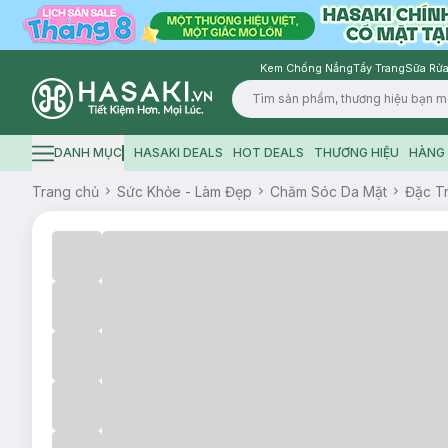
Kem Chống Nắng
Tẩy Trang
Sữa Rửa
Logo
DANH MỤC
HASAKI DEALS
HOT DEALS
THƯƠNG HIỆU
HÀNG 
Hamburger icon
Trang chủ
Sức Khỏe - Làm Đẹp
Chăm Sóc Da Mặt
Đặc Tr