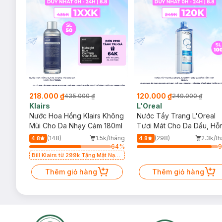
218.000 ₫
120.000 ₫
435.000 ₫
249.000 ₫
Klairs
L'Oreal
Nước Hoa Hồng Klairs Không
Nước Tẩy Trang L'Oreal
Mùi Cho Da Nhạy Cảm 180ml
Tươi Mát Cho Da Dầu, Hỗ
Hợp 400ml
(148)
1.5k/tháng
(298)
2.3k/t
4.8
4.8
64
%
Bill Klairs từ 299k Tặng Mặt Nạ
Làm Dịu Da & Kiểm Soát Dầu
Thêm giỏ hàng
Nhờn 25ml (SL Có Hạn)
Thêm giỏ hàng