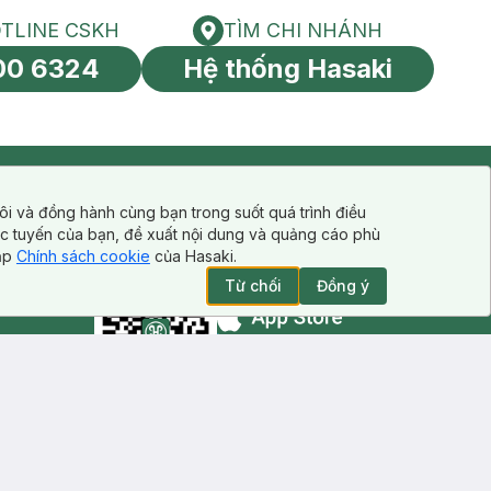
TLINE CSKH
TÌM CHI NHÁNH
HOTLINE CSKH
Tìm chi nhánh
00 6324
Hệ thống Hasaki
tín toàn cầu
CẬP NHẬT THÔNG TIN KHUYẾN MÃI
ôi và đồng hành cùng bạn trong suốt quá trình điều
Đăng ký
ực tuyến của bạn, đề xuất nội dung và quảng cáo phù
cập
Chính sách cookie
của Hasaki.
Từ chối
Đồng ý
Appstore icon
Goolge Play icon