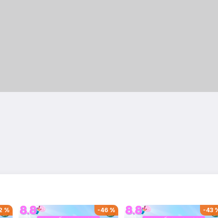
2
%
-
46
%
-
43