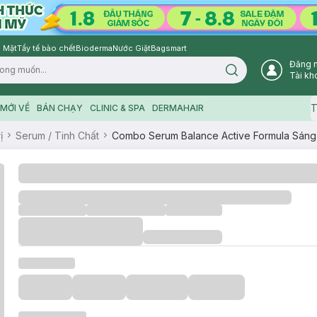
 Mặt
Tẩy tế bào chết
Bioderma
Nước Giặt
Bagsmart
Đăng 
Search icon
Tài kh
T
MỚI VỀ
BÁN CHẠY
CLINIC & SPA
DERMAHAIR
ị
Serum / Tinh Chất
Combo Serum Balance Active Formula Sán