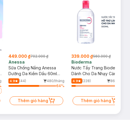
449.000 ₫
339.000 ₫
702.000 ₫
560.000 ₫
Anessa
Bioderma
Sữa Chống Nắng Anessa
Nước Tẩy Trang Bioderma
g
Dưỡng Da Kiềm Dầu 60ml
Dành Cho Da Nhạy Cảm
(Bản Mới)
500ml
g
(44)
480/tháng
(228)
861/tháng
4.9
4.9
%
64
%
9
%
Thêm giỏ hàng
Thêm giỏ hàng