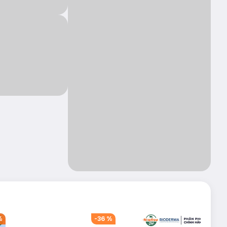
%
-
36
%
-
39
%