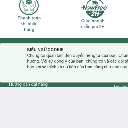
Thanh toán khi nhận hàng
Giao nhanh miễ
Thanh toán
Giao nhanh
khi nhận
miễn phí 2H
hàng
Notice about cookies usage
HỖ TRỢ KHÁCH HÀNG
VỀ HA
Cookie Consent
BIỂU NGỮ COOKIE
Chúng tôi quan tâm đến quyền riêng tư của bạn. Chún
Giới th
Hotline:
1800 6324
hướng. Với sự đồng ý của bạn, chúng tôi và các đối 
Chính 
(Miễn phí , 08-22h kể cả T7, CN)
hợp với sở thích và ưu tiên của bạn cũng như các chứ
Điều k
Các câu hỏi thường gặp
Hasaki
Gửi yêu cầu hỗ trợ
Tuyển 
Hướng dẫn đặt hàng
Liên hệ
Phương thức thanh toán
Phương thức vận chuyển
Chính sách đổi trả