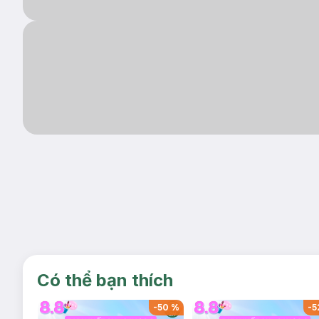
Có thể bạn thích
-
50
%
-
5