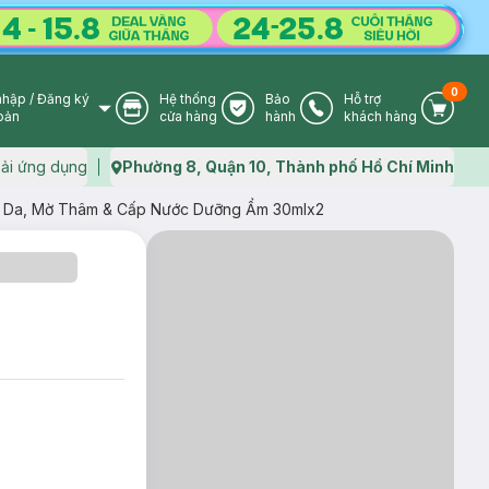
0
nhập
/
Đăng ký
Hệ thống
Bảo
Hỗ trợ
User Icon
Store Icon
Warranty Icon
Phone Icon
Cart I
oản
cửa hàng
hành
khách hàng
ải ứng dụng
Phường 8, Quận 10, Thành phố Hồ Chí Minh
Map icon
g Da, Mờ Thâm & Cấp Nước Dưỡng Ẩm 30mlx2