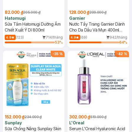
82.000 ₫
128.000 ₫
205.000 ₫
209.000 ₫
Hatomugi
Garnier
Sữa Tắm Hatomugi Dưỡng Ẩm
Nước Tẩy Trang Garnier Dành
Chiết Xuất Ý Dĩ 800ml
Cho Da Dầu Và Mụn 400ml
(Mới)
(123)
714/tháng
(69)
942/tháng
4.9
4.9
53
%
64
%
-
35
%
-
42
%
152.000 ₫
302.000 ₫
234.000 ₫
519.000 ₫
Sunplay
L'Oreal
Sữa Chống Nắng Sunplay Skin
Serum L'Oreal Hyaluronic Acid