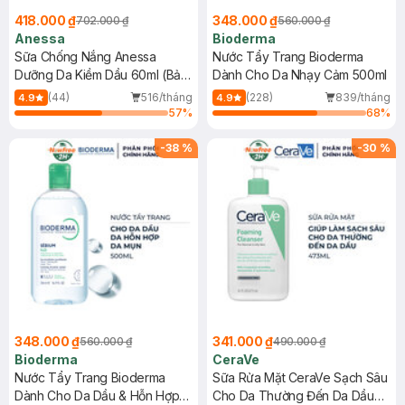
418.000 ₫
348.000 ₫
702.000 ₫
560.000 ₫
Anessa
Bioderma
Sữa Chống Nắng Anessa
Nước Tẩy Trang Bioderma
Dưỡng Da Kiềm Dầu 60ml (Bản
Dành Cho Da Nhạy Cảm 500ml
Mới)
(44)
516/tháng
(228)
839/tháng
4.9
4.9
57
%
68
%
-
38
%
-
30
%
348.000 ₫
341.000 ₫
560.000 ₫
490.000 ₫
Bioderma
CeraVe
Nước Tẩy Trang Bioderma
Sữa Rửa Mặt CeraVe Sạch Sâu
Dành Cho Da Dầu & Hỗn Hợp
Cho Da Thường Đến Da Dầu