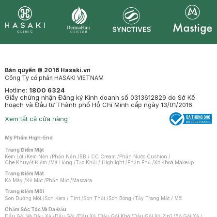
Synctives
Clinic
Dermahair
Mastige
Bản quyền © 2016 Hasaki.vn
Công Ty cổ phần HASAKI VIETNAM
Hotline:
1800 6324
Giấy chứng nhận Đăng ký Kinh doanh số 0313612829 do Sở Kế
hoạch và Đầu tư Thành phố Hồ Chí Minh cấp ngày 13/01/2016
Xem tất cả cửa hàng
Mỹ Phẩm High-End
Trang Điểm Mặt
Kem Lót
/
Kem Nền
/
Phấn Nền
/
BB / CC Cream
/
Phấn Nước Cushion
/
Che Khuyết Điểm
/
Má Hồng
/
Tạo Khối / Highlight
/
Phấn Phủ
/
Xịt Khoá Makeup
Trang Điểm Mắt
Kẻ Mày
/
Kẻ Mắt
/
Phấn Mắt
/
Mascara
Trang Điểm Môi
Son Dưỡng Môi
/
Son Kem / Tint
/
Son Thỏi
/
Son Bóng
/
Tẩy Trang Mắt / Môi
Chăm Sóc Tóc Và Da Đầu
Dầu Gội Và Dầu Xả
/
Dầu Gội
/
Dầu Xả
/
Dầu Gội Khô
/
Dầu Gội Xả 2in1
/
Bộ Gội Xả
/