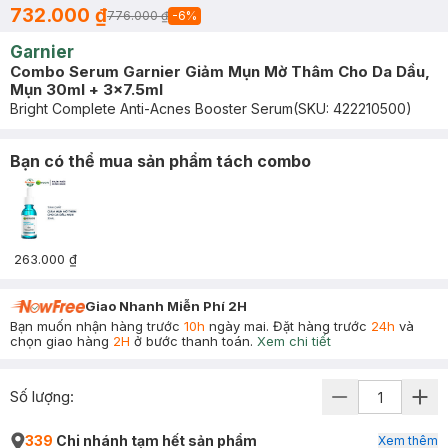
732.000 ₫
776.000 ₫
-
6
%
Garnier
Combo Serum Garnier Giảm Mụn Mờ Thâm Cho Da Dầu,
Mụn 30ml + 3x7.5ml
Bright Complete Anti-Acnes Booster Serum
(SKU:
422210500
)
Bạn có thể mua sản phẩm tách combo
263.000 ₫
Giao Nhanh Miễn Phí 2H
Bạn muốn nhận hàng trước
10h
ngày mai. Đặt hàng trước
24h
và
chọn giao hàng
2H
ở bước thanh toán.
Xem chi tiết
Số lượng:
339
Chi nhánh tạm hết sản phẩm
Xem thêm