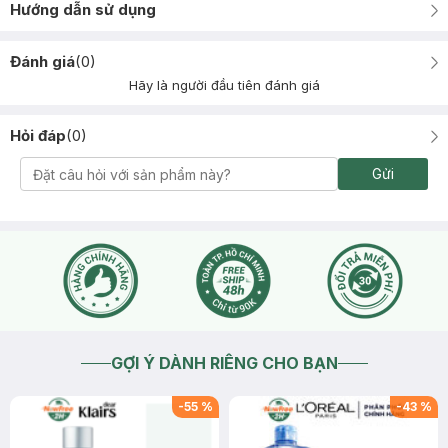
Hướng dẫn sử dụng
Đánh giá
(
0
)
Hãy là người đầu tiên đánh giá
Hỏi đáp
(
0
)
Gửi
GỢI Ý DÀNH RIÊNG CHO BẠN
-
55
%
-
43
%