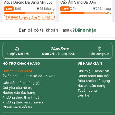
Aqua Dưỡng Da Sáng Mịn 55g
Cấp Ẩm Sáng Da 30ml
(108)
454/tháng
(27)
275/tháng
4.9
4.9
48
%
54
%
Bill 199K Sunplay tặng Tinh Chất
Chống Nắng 7g trị giá 30K (SL có
hạn)
Bạn đã có tài khoản Hasaki?
Đăng nhập
return
nowfree
price
HỖ TRỢ KHÁCH HÀNG
VỀ HASAKI.VN
Hotline:
1800 6324
Giới thiệu Hasaki.vn
(Miễn phí , 08-22h kể cả T7, CN)
Chính sách bảo mật
Điều khoản sử dụng
Các câu hỏi thường gặp
Hasaki cẩm nang
Gửi yêu cầu hỗ trợ
Tuyển dụng
Hướng dẫn đặt hàng
Liên hệ
Phương thức thanh toán
Phương thức vận chuyển
Chính sách đổi trả