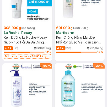
308.000 ₫
601.000 ₫
445.000 ₫
1.350.000 ₫
La Roche-Posay
Martiderm
Kem Dưỡng La Roche-Posay
Kem Chống Nắng MartiDerm
Giúp Phục Hồi Da Đa Công
Phổ Rộng Bảo Vệ Toàn Diện
Dụng 40ml
40ml
(56)
808/tháng
(110)
231/tháng
4.9
4.9
64
%
62
%
Bill La roche-posay 399K Tặng
Gel rửa mặt da dầu nhạy cảm 50ml
(SL có hạn)
-
60
%
-
39
%