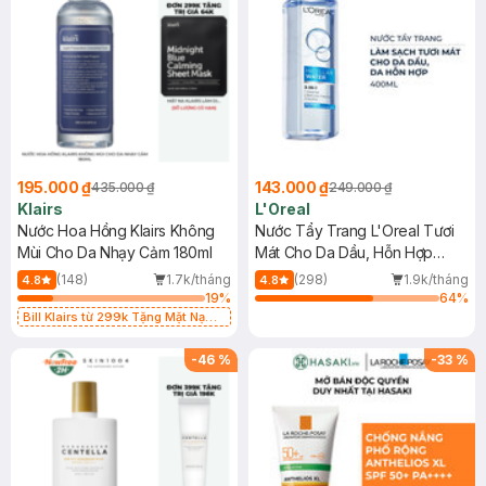
195.000 ₫
143.000 ₫
435.000 ₫
249.000 ₫
Klairs
L'Oreal
Nước Hoa Hồng Klairs Không
Nước Tẩy Trang L'Oreal Tươi
Mùi Cho Da Nhạy Cảm 180ml
Mát Cho Da Dầu, Hỗn Hợp
400ml
(148)
1.7k/tháng
(298)
1.9k/tháng
4.8
4.8
19
%
64
%
Bill Klairs từ 299k Tặng Mặt Nạ
Làm Dịu Da & Kiểm Soát Dầu Nhờn
25ml (SL Có Hạn)
-
46
%
-
33
%