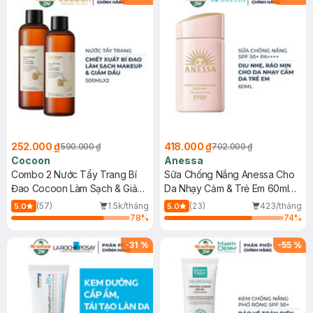
252.000 ₫
418.000 ₫
590.000 ₫
702.000 ₫
Cocoon
Anessa
Combo 2 Nước Tẩy Trang Bí
Sữa Chống Nắng Anessa Cho
Đao Cocoon Làm Sạch & Giảm
Da Nhạy Cảm & Trẻ Em 60ml
Dầu 500ml
(Mới)
(57)
1.5k/tháng
(23)
423/tháng
5.0
5.0
78
%
74
%
-
31
%
-
55
%