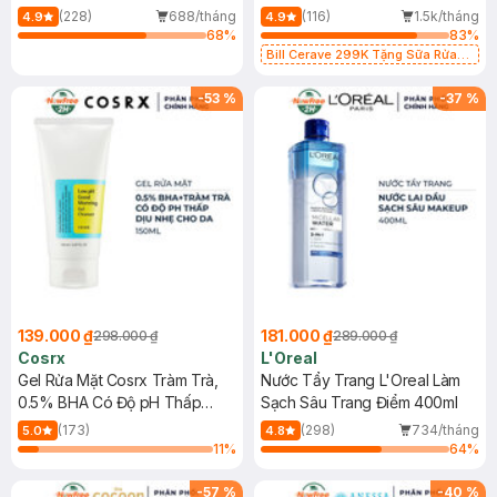
500ml
473ml
(228)
688/tháng
(116)
1.5k/tháng
4.9
4.9
68
%
83
%
Bill Cerave 299K Tặng Sữa Rửa
Mặt Cerave 30ml (SL có hạn)
-
53
%
-
37
%
139.000 ₫
181.000 ₫
298.000 ₫
289.000 ₫
Cosrx
L'Oreal
Gel Rửa Mặt Cosrx Tràm Trà,
Nước Tẩy Trang L'Oreal Làm
0.5% BHA Có Độ pH Thấp
Sạch Sâu Trang Điểm 400ml
150ml
(173)
(298)
734/tháng
5.0
4.8
11
%
64
%
-
57
%
-
40
%