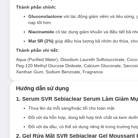
nhẹ nhàng làm thông thoáng làn da. Khả năng tạo bọt mịn giú
Thành phần chính:
dễ dàng, mang lại một làn da sạch, tươi mát và khô thoáng.
Gluconolactone
với tác động giảm viêm và tiêu sừng, 
nạp tốt hơn.
Niacinamide
có tác dụng giảm khuẩn và điều tiết bã nh
Mat SR (2%)
giúp điều hòa lượng bã nhờn dư thừa, cho
Thành phần chi tiết:
Aqua (Purified Water), Disodium Laureth Sulfosuccinate, Coco
Peg-120 Methyl Glucose Dioleate, Calcium Gluconate, Sarcosin
Xanthan Gum, Sodium Benzoate, Fragrance.
Hướng dẫn sử dụng
1. Serum SVR Sebiaclear Serum Làm Giảm M
Thoa lên da mỗi sáng/hoặc tối cho toàn mặt.
Đối với da hỗn hợp, dùng kết hợp tinh chất và kem dưỡ
Đối với da dầu, có thể sử dụng riêng lẻ trong trường h
2. Gel Rửa Mặt SVR Sebiaclear Gel Moussan