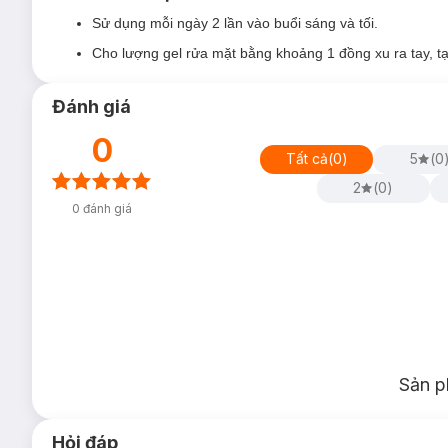
Sử dụng mỗi ngày 2 lần vào buổi sáng và tối.
Cho lượng gel rửa mặt bằng khoảng 1 đồng xu ra tay, t
Đánh giá
0
Tất cả
(
0
)
5
(
0
2
(
0
)
0
đánh giá
Sản p
Hỏi đáp