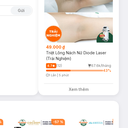
Gửi
49.000 ₫
Triệt Lông Nách Nữ Diode Laser
(Trải Nghiệm)
(12)
67.6k/tháng
4.7
AHAs với độ dung
43
%
1 Lần
|
5 phút
Timer Gray Icon
Xem thêm
g nhờn rít.
%
-
57
%
-
40
%