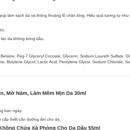
p loại trừ các chất bẩn và lượng bã nhờn dư thừa mà không làm khô da
giúp làm sạch da và thông thoáng lỗ chân lông. Hiệu quả tương tự nh
ờn.
 làn da không bóng dầu.
-Betaine, Peg-7 Glyceryl Cocoate, Glycerin, Sodium Laureth Sulfate, G
e, Butylene Glycol, Lactic Acid, Pentylene Glycol, Sodium Chloride, S
ụn, Mờ Nám, Làm Mềm Mịn Da 30ml
ng ban ngày.
ợp cấp thiết cần dưỡng ẩm cho da.
t Không Chứa Xà Phòng Cho Da Dầu 55ml