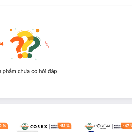
n
nhạy cảm.
ân lông.
n phẩm chưa có hỏi đáp
iúp làm sạch da và thông thoáng lỗ chân lông. Hiệu quả tương tự như 
n.
trong khi vẫn giữ vững sự cân bằng cho làn da nhạy cảm.
 làn da không bóng dầu.
sạch da hiệu quả nhưng không gây khô căng, dễ dàng rửa sạch mà khôn
0
%
-
53
%
-
47