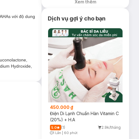
Xem thêm
55ml trị giá 165K
. Có thể rửa sạch
(SL có hạn)
ư AHAs với độ dung
Dịch vụ gợi ý cho bạn
luconolactone,
odium Hydroxide,
450.000 ₫
Điện Di Lạnh Chuẩn Hàn Vitamin C
(20%) + H.A
(1)
2.9k/tháng
5.0
1 Lần
|
60 phút
Timer Gray Icon