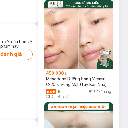
ận xét của bạn về
 phẩm này
 đánh giá
450.000 ₫
Mesoderm Dưỡng Sáng Vitamin
C-20% Vùng Mặt (Tây Ban Nha)
(1)
18.2k/tháng
5.0
1 lần
|
61 phút
Timer Gray Icon