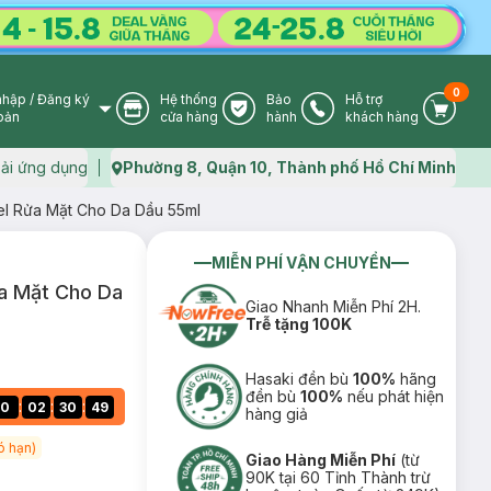
0
nhập
/
Đăng ký
Hệ thống
Bảo
Hỗ trợ
User Icon
Store Icon
Warranty Icon
Phone Icon
Cart I
oản
cửa hàng
hành
khách hàng
ải ứng dụng
Phường 8, Quận 10, Thành phố Hồ Chí Minh
Map icon
l Rửa Mặt Cho Da Dầu 55ml
MIỄN PHÍ VẬN CHUYỂN
a Mặt Cho Da
Giao Nhanh Miễn Phí 2H.
Trễ tặng 100K
Hasaki đền bù
100%
hãng
đền bù
100%
nếu phát hiện
:
:
:
0
02
30
48
hàng giả
ó hạn)
Giao Hàng Miễn Phí
(từ
90K tại 60 Tỉnh Thành trừ