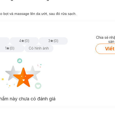
ạo bọt và massage lên da ướt, sau đó rửa sạch.
Chia sẻ nh
)
4
(
0
)
3
(
0
)
sản
Viết
1
(
0
)
Có hình ảnh
hẩm này chưa có đánh giá