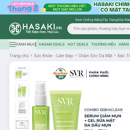
Kem Chống Nắng
Tẩy Trang
Sữa Rửa
Logo
DANH MỤC
HASAKI DEALS
HOT DEALS
THƯƠNG HIỆU
HÀNG 
Hamburger icon
Trang chủ
Sức Khỏe - Làm Đẹp
Chăm Sóc Da Mặt
Đặc Tr