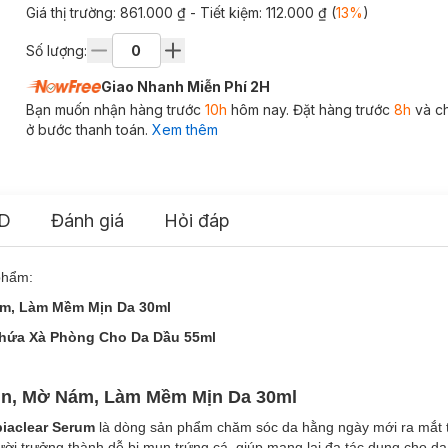
Giá thị trường:
861.000 ₫
- Tiết kiệm:
112.000 ₫
(
13
%
)
Số lượng:
Giao Nhanh Miễn Phí 2H
Bạn muốn nhận hàng trước
10h
hôm nay. Đặt hàng trước
8h
và c
ở bước thanh toán.
Xem thêm
D
Đánh giá
Hỏi đáp
phẩm:
ám, Làm Mềm Mịn Da 30ml
Chứa Xà Phòng Cho Da Dầu 55ml
ụn, Mờ Nám, Làm Mềm Mịn Da 30ml
iaclear Serum
là dòng sản phẩm chăm sóc da hằng ngày mới ra mắt 
ười trưởng thành dễ bị mụn trứng cá, giúp mang lại đa tác dụng cho d