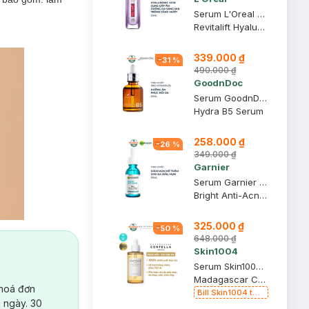
Serum L'Oreal Hyaluronic Acid Cấp Ẩm Sáng Da 30ml
Revitalift Hyaluronic Acid 1.5% Hyaluron Serum
339.000 ₫
-
31
%
490.000 ₫
GoodnDoc
Serum GoodnDoc Dưỡng Ẩm, Hỗ Trợ Phục Hồi Da 30ml
Hydra B5 Serum
258.000 ₫
-
26
%
349.000 ₫
Garnier
Serum Garnier Giảm Mụn Mờ Thâm Cho Da Dầu, Mụn 30ml
Bright Anti-Acne Booster Serum
325.000 ₫
-
50
%
648.000 ₫
Skin1004
Serum Skin1004 Rau Má Làm Dịu & Hỗ Trợ Phục Hồi Da 100ml
Madagascar Centella Ampoule
 hoá đơn
Bill Skin1004 từ
 ngày. 30
399k Tặng Kem