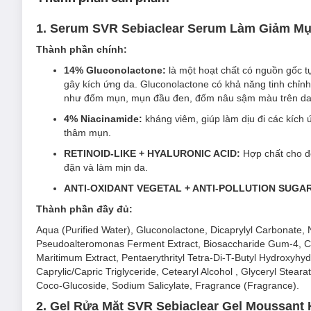
Loại da phù hợp:
1. Serum SVR Sebiaclear Serum Làm Giảm M
Sản phẩm phù hợp với da dầu/hỗn hợp dầu, da nhạy cả
Thành phần chính:
Công dụng chính:
14% Gluconolactone:
là một hoạt chất có nguồn gốc t
Làm dịu da, giảm kích ứng.
gây kích ứng da. Gluconolactone có khả năng tinh chỉnh
như đốm mụn, mụn đầu đen, đốm nâu sậm màu trên da, đ
Cải thiện tình trạng mụn trên da: mụn sưng đỏ, mụn đ
4% Niacinamide:
kháng viêm, giúp làm dịu đi các kích 
Giảm các đốm nâu, thâm mụn, dưỡng sáng và làm đồng
thâm mụn.
Hỗ trợ thu nhỏ kích thước lỗ chân lông.
RETINOID-LIKE + HYALURONIC ACID:
Hợp chất cho độ
Dưỡng ẩm cho da trong suốt 8 giờ.
đặn và làm mịn da.
Tinh chỉnh kết cấu da trở nên mịn màng hơn.
ANTI-OXIDANT VEGETAL + ANTI-POLLUTION SUGAR
Độ an toàn:
Thành phần đầy đủ:
Không chứa cồn, Paraben, dầu khoáng, chất tạo màu.
Aqua (Purified Water), Gluconolactone, Dicaprylyl Carbonate,
Pseudoalteromonas Ferment Extract, Biosaccharide Gum-4, Ca
Hiệu quả đã được chứng minh dưới sự kiểm soát của bác
Maritimum Extract, Pentaerythrityl Tetra-Di-T-Butyl Hydroxyh
Không gây dị ứng, không gây mụn.
Caprylic/Capric Triglyceride, Cetearyl Alcohol , Glyceryl Ste
2. Gel Rửa Mặt SVR Sebiaclear Gel Moussan
Coco-Glucoside, Sodium Salicylate, Fragrance (Fragrance).
2. Gel Rửa Mặt SVR Sebiaclear Gel Moussan
Gel Rửa Mặt SVR Sebiaclear Gel Moussant
là sản phẩm
sữ