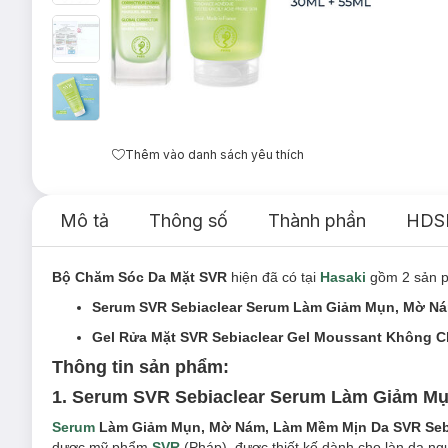
Thêm vào danh sách yêu thích
Mô tả
Thông số
Thành phần
HDS
Bộ Chăm Sóc Da Mặt SVR
hiện đã có tại
Hasaki
gồm 2 sản 
Serum SVR Sebiaclear Serum Làm Giảm Mụn, Mờ N
Gel Rửa Mặt SVR Sebiaclear Gel Moussant Không 
Thông tin sản phẩm:
1. Serum SVR Sebiaclear Serum Làm Giảm M
Serum
Làm Giảm Mụn, Mờ Nám, Làm Mềm Mịn Da SVR Seb
dược mỹ phẩm
SVR
(Pháp), được thiết kế dành cho làn da ng