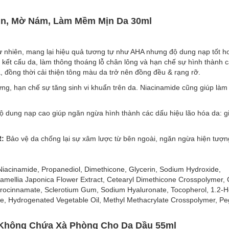
ụn, Mờ Nám, Làm Mềm Mịn Da 30ml
m, da người lớn bị mụn.
ự nhiên, mang lại hiệu quả tương tự như AHA nhưng độ dung nạp tốt hơn
 kết cấu da, làm thông thoáng lỗ chân lông và hạn chế sự hình thành 
ồng thời cải thiện tông màu da trở nên đồng đều & rạng rỡ.
ầu đen…
ứng, hạn chế sự tăng sinh vi khuẩn trên da. Niacinamide cũng giúp là
 đều sắc da.
 dung nạp cao giúp ngăn ngừa hình thành các dấu hiệu lão hóa da: g
:
Bảo vệ da chống lại sự xâm lược từ bên ngoài, ngăn ngừa hiện tượng
 Niacinamide, Propanediol, Dimethicone, Glycerin, Sodium Hydroxide,
mellia Japonica Flower Extract, Cetearyl Dimethicone Crosspolymer,
 sĩ da liễu.
ydrocinnamate, Sclerotium Gum, Sodium Hyaluronate, Tocopherol, 1.2-H
arate, Hydrogenated Vegetable Oil, Methyl Methacrylate Crosspolymer, P
t Không Chứa Xà Phòng Cho Da Dầu 55ml
t Không Chứa Xà Phòng Cho Da Dầu 55ml
a rửa mặt
dành cho làn da dầu mụn với công thức không chứa xà phòn