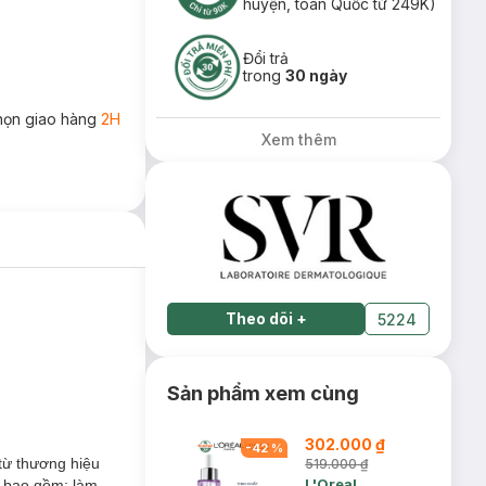
huyện, toàn Quốc từ 249K)
Đổi trả
trong
30 ngày
họn giao hàng
2H
Xem thêm
Theo dõi
+
5224
Sản phẩm xem cùng
302.000 ₫
-
42
%
từ thương hiệu
519.000 ₫
L'Oreal
a bao gồm: làm