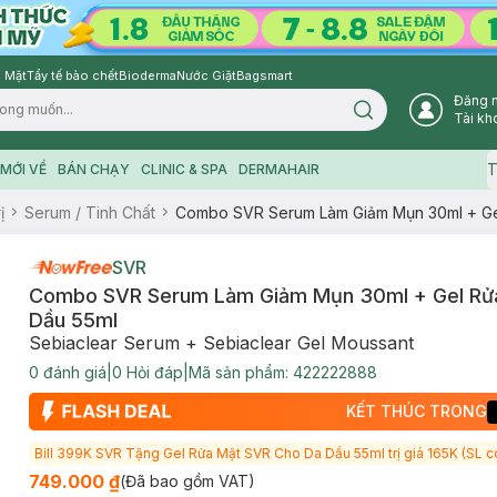
 Mặt
Tẩy tế bào chết
Bioderma
Nước Giặt
Bagsmart
Đăng 
Search icon
Tài kh
T
MỚI VỀ
BÁN CHẠY
CLINIC & SPA
DERMAHAIR
ị
Serum / Tinh Chất
Combo SVR Serum Làm Giảm Mụn 30ml + Ge
SVR
Combo SVR Serum Làm Giảm Mụn 30ml + Gel Rử
Dầu 55ml
Sebiaclear Serum + Sebiaclear Gel Moussant
0
đánh giá
|
0
Hỏi đáp
|
Mã sản phẩm:
422222888
KẾT THÚC TRONG
Bill 399K SVR Tặng Gel Rửa Mặt SVR Cho Da Dầu 55ml trị giá 165K (SL c
749.000 ₫
(Đã bao gồm VAT)