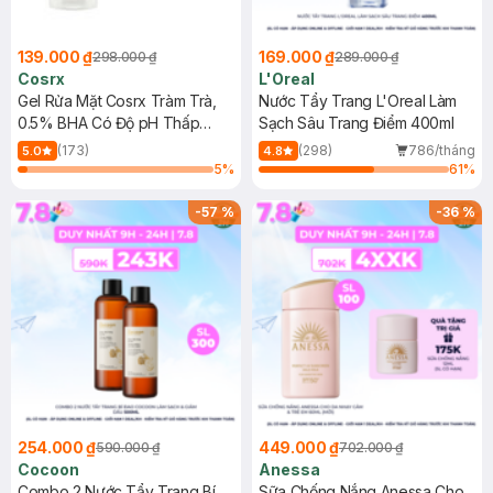
139.000 ₫
169.000 ₫
298.000 ₫
289.000 ₫
Cosrx
L'Oreal
Gel Rửa Mặt Cosrx Tràm Trà,
Nước Tẩy Trang L'Oreal Làm
0.5% BHA Có Độ pH Thấp
Sạch Sâu Trang Điểm 400ml
150ml
(173)
(298)
786/tháng
5.0
4.8
5
%
61
%
-
57
%
-
36
%
254.000 ₫
449.000 ₫
590.000 ₫
702.000 ₫
Cocoon
Anessa
Combo 2 Nước Tẩy Trang Bí
Sữa Chống Nắng Anessa Cho