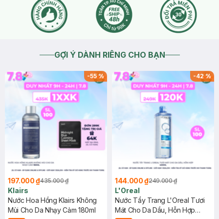
GỢI Ý DÀNH RIÊNG CHO BẠN
-
55
%
-
42
%
197.000 ₫
144.000 ₫
435.000 ₫
249.000 ₫
Klairs
L'Oreal
Nước Hoa Hồng Klairs Không
Nước Tẩy Trang L'Oreal Tươi
Mùi Cho Da Nhạy Cảm 180ml
Mát Cho Da Dầu, Hỗn Hợp