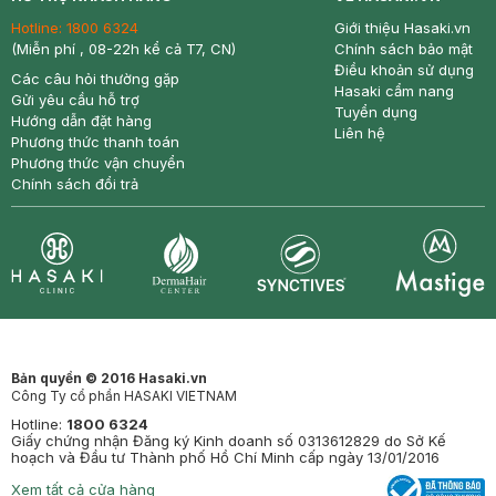
Hotline:
1800 6324
Giới thiệu Hasaki.vn
(Miễn phí , 08-22h kể cả T7, CN)
Chính sách bảo mật
Điều khoản sử dụng
Các câu hỏi thường gặp
Hasaki cẩm nang
Gửi yêu cầu hỗ trợ
Tuyển dụng
Hướng dẫn đặt hàng
Liên hệ
Phương thức thanh toán
Phương thức vận chuyển
Chính sách đổi trả
Synctives
Clinic
Dermahair
Mastige
Bản quyền © 2016 Hasaki.vn
Công Ty cổ phần HASAKI VIETNAM
Hotline:
1800 6324
Giấy chứng nhận Đăng ký Kinh doanh số 0313612829 do Sở Kế
hoạch và Đầu tư Thành phố Hồ Chí Minh cấp ngày 13/01/2016
Xem tất cả cửa hàng