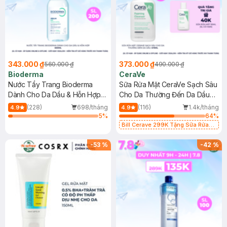
343.000 ₫
373.000 ₫
560.000 ₫
490.000 ₫
Bioderma
CeraVe
Nước Tẩy Trang Bioderma
Sữa Rửa Mặt CeraVe Sạch Sâu
Dành Cho Da Dầu & Hỗn Hợp
Cho Da Thường Đến Da Dầu
500ml
473ml
(228)
698/tháng
(116)
1.4k/tháng
4.9
4.9
5
%
64
%
Bill Cerave 299K Tặng Sữa Rửa
Mặt Cerave 30ml (SL có hạn)
-
53
%
-
42
%