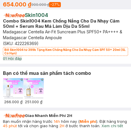
654.000 ₫
900.000 ₫
-
27
%
Skin1004
Combo Skin1004 Kem Chống Nắng Cho Da Nhạy Cảm
50ml + Serum Rau Má Làm Dịu Da 55ml
Madagascar Centella Air-Fit Suncream Plus SPF50+ PA++++ &
Madagascar Centella Ampoule
(SKU:
422226369
)
Bill Skin1004 từ 399k Tặng Kem Chống Nắng Cho Da Nhạy Cảm SPF 50+ 20ml (SL
Có Hạn)
0
1
Hỏi đáp
Bạn có thể mua sản phẩm tách combo
266.000 ₫
251.000 ₫
Giao Nhanh Miễn Phí 2H
Bạn muốn nhận hàng trước
14h
hôm nay (
Miễn phí
). Đặt hàng trong
45 phút
tới và chọn giao hàng
2H
ở bước thanh toán.
Xem chi tiết