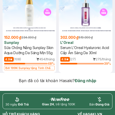
152.000 ₫
302.000 ₫
234.000 ₫
519.000 ₫
Sunplay
L'Oreal
Sữa Chống Nắng Sunplay Skin
Serum L'Oreal Hyaluronic Acid
Aqua Dưỡng Da Sáng Mịn 55g
Cấp Ẩm Sáng Da 30ml
(108)
454/tháng
(27)
275/tháng
4.9
4.9
48
%
39
%
Bill 199K Sunplay tặng Tinh Chất
Chống Nắng 7g trị giá 30K (SL có
hạn)
Bạn đã có tài khoản Hasaki?
Đăng nhập
return
nowfree
price
HỖ TRỢ KHÁCH HÀNG
VỀ HASAKI.VN