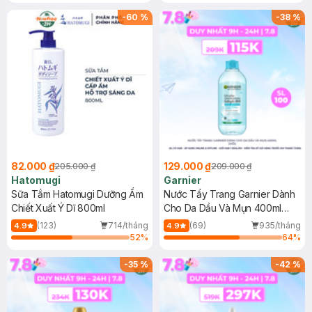
Gel rửa mặt da dầu nhạy cảm 50ml
(SL có hạn)
-
60
%
-
38
%
82.000 ₫
129.000 ₫
205.000 ₫
209.000 ₫
Hatomugi
Garnier
Sữa Tắm Hatomugi Dưỡng Ẩm
Nước Tẩy Trang Garnier Dành
Chiết Xuất Ý Dĩ 800ml
Cho Da Dầu Và Mụn 400ml
(Mới)
(123)
714/tháng
(69)
935/tháng
4.9
4.9
52
%
64
%
-
35
%
-
42
%