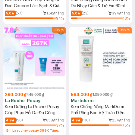
Đao Cocoon Làm Sạch & Giảm
Da Nhạy Cảm & Trẻ Em 60ml
Dầu 500ml
(Mới)
(57)
1.5k/tháng
(23)
394/tháng
5.0
5.0
94
%
13
%
-
35
%
-
56
%
290.000 ₫
594.000 ₫
445.000 ₫
1.350.000 ₫
La Roche-Posay
Martiderm
Kem Dưỡng La Roche-Posay
Kem Chống Nắng MartiDerm
Giúp Phục Hồi Da Đa Công
Phổ Rộng Bảo Vệ Toàn Diện
Dụng 40ml
40ml
(56)
858/tháng
(110)
234/tháng
4.9
4.9
37
%
75
%
Bill La roche-posay 399K Tặng