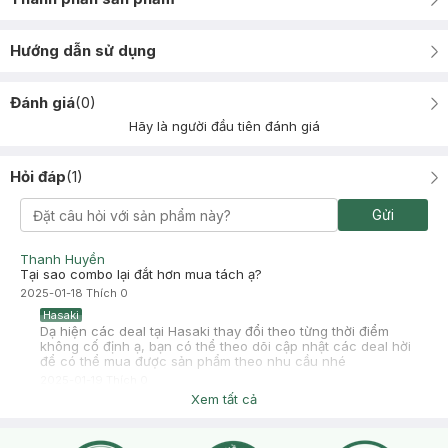
Hướng dẫn sử dụng
Đánh giá
(
0
)
Hãy là người đầu tiên đánh giá
Hỏi đáp
(
1
)
Gửi
Thanh Huyền
Tại sao combo lại đắt hơn mua tách ạ?
2025-01-18
Thích
0
Hasaki
Dạ hiện các deal tại Hasaki thay đổi theo từng thời điểm
không cố định ạ, bạn có thể theo dõi cập nhật các deal hời
để có thể mua được sản phẩm theo nhu cầu nhé
2025-01-19
Thích
0
Xem tất cả