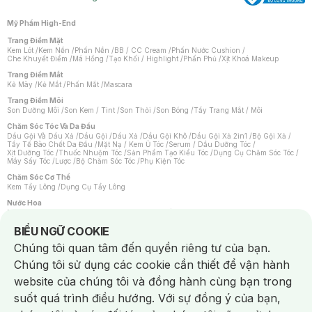
Mỹ Phẩm High-End
Trang Điểm Mặt
Kem Lót
/
Kem Nền
/
Phấn Nền
/
BB / CC Cream
/
Phấn Nước Cushion
/
Che Khuyết Điểm
/
Má Hồng
/
Tạo Khối / Highlight
/
Phấn Phủ
/
Xịt Khoá Makeup
Trang Điểm Mắt
Kẻ Mày
/
Kẻ Mắt
/
Phấn Mắt
/
Mascara
Trang Điểm Môi
Son Dưỡng Môi
/
Son Kem / Tint
/
Son Thỏi
/
Son Bóng
/
Tẩy Trang Mắt / Môi
Chăm Sóc Tóc Và Da Đầu
Dầu Gội Và Dầu Xả
/
Dầu Gội
/
Dầu Xả
/
Dầu Gội Khô
/
Dầu Gội Xả 2in1
/
Bộ Gội Xả
/
Tẩy Tế Bào Chết Da Đầu
/
Mặt Nạ / Kem Ủ Tóc
/
Serum / Dầu Dưỡng Tóc
/
Xịt Dưỡng Tóc
/
Thuốc Nhuộm Tóc
/
Sản Phẩm Tạo Kiểu Tóc
/
Dụng Cụ Chăm Sóc Tóc
/
Máy Sấy Tóc
/
Lược
/
Bộ Chăm Sóc Tóc
/
Phụ Kiện Tóc
Chăm Sóc Cơ Thể
Kem Tẩy Lông
/
Dụng Cụ Tẩy Lông
Nước Hoa
Nước Hoa Nữ
/
Nước Hoa Nam
/
Nước Hoa Cao Cấp
/
Xịt Thơm Toàn Thân
/
Nước Hoa Vùng Kín
Notice about cookies usage
BIỂU NGỮ COOKIE
Chăm Sóc Cá Nhân
Chúng tôi quan tâm đến quyền riêng tư của bạn.
Chống Muỗi
/
Khẩu Trang
/
Máy Massage
/
Mặt Nạ Xông Hơi
/
Nước Rửa Tay
/
Sản Phẩm Chăm Sóc Khác
/
Bàn Chải Đánh Răng
/
Bàn Chải Điện
/
Chúng tôi sử dụng các cookie cần thiết để vận hành
Hỗ Trợ Trắng Răng
/
Kem Đánh Răng
/
Máy Tăm Nước
/
Nước Súc Miệng
/
Tăm / Chỉ Nha Khoa
/
Xịt Thơm Miệng
/
Dung Dịch Vệ Sinh
/
Dưỡng Vùng Kín
/
website của chúng tôi và đồng hành cùng bạn trong
Khăn Ướt Vệ Sinh Vùng Kín
/
Băng Vệ Sinh
/
Tampon
/
Bọt Cạo Râu
/
Dao Cạo Râu
/
Máy Cạo Râu
suốt quá trình điều hướng. Với sự đồng ý của bạn,
Vấn Đề Về Da