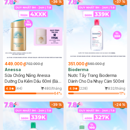
-
36
%
-
37
%
449.000 ₫
351.000 ₫
702.000 ₫
560.000 ₫
Anessa
Bioderma
Sữa Chống Nắng Anessa
Nước Tẩy Trang Bioderma
Dưỡng Da Kiềm Dầu 60ml (Bản
Dành Cho Da Nhạy Cảm 500ml
Mới)
(44)
480/tháng
(228)
832/tháng
4.9
4.9
64
%
11
%
-
39
%
-
24
%