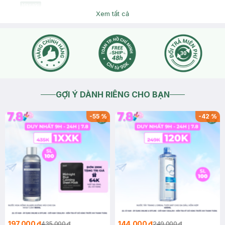
Hasaki
Chào bạn, sản phẩm sử dụng cho da body ạ
Xem tất cả
2026-07-29
Thích
0
GỢI Ý DÀNH RIÊNG CHO BẠN
-
55
%
-
42
%
197.000 ₫
144.000 ₫
435.000 ₫
249.000 ₫