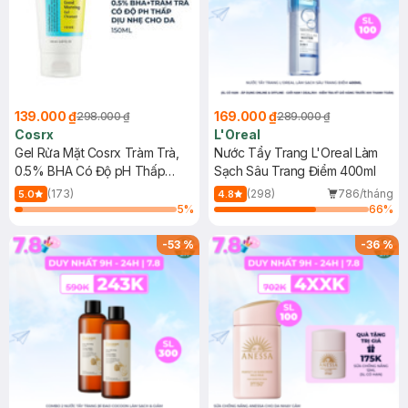
139.000 ₫
169.000 ₫
298.000 ₫
289.000 ₫
Cosrx
L'Oreal
Gel Rửa Mặt Cosrx Tràm Trà,
Nước Tẩy Trang L'Oreal Làm
0.5% BHA Có Độ pH Thấp
Sạch Sâu Trang Điểm 400ml
150ml
(173)
(298)
786/tháng
5.0
4.8
5
%
66
%
-
53
%
-
36
%