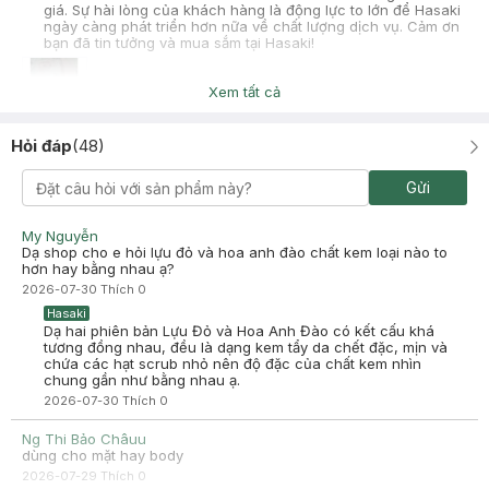
giá. Sự hài lòng của khách hàng là động lực to lớn để Hasaki
ngày càng phát triển hơn nữa về chất lượng dịch vụ. Cảm ơn
bạn đã tin tưởng và mua sắm tại Hasaki!
Xem tất cả
Thuý An
Đã mua hàng
Hỏi đáp
(
48
)
2024-08-03
Gửi
Dùng xong thấy mướt da với thơm nữa
My Nguyễn
Dạ shop cho e hỏi lựu đỏ và hoa anh đào chất kem loại nào to
hơn hay bằng nhau ạ?
2026-07-30
Thích
0
Hasaki
Dạ hai phiên bản Lựu Đỏ và Hoa Anh Đào có kết cấu khá
tương đồng nhau, đều là dạng kem tẩy da chết đặc, mịn và
chứa các hạt scrub nhỏ nên độ đặc của chất kem nhìn
chung gần như bằng nhau ạ.
2026-07-30
Thích
0
Ng Thi Bảo Châuu
dùng cho mặt hay body
2026-07-29
Thích
0