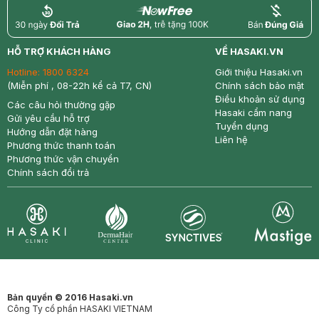
return
nowfree
price
HỖ TRỢ KHÁCH HÀNG
VỀ HASAKI.VN
Hotline:
1800 6324
Giới thiệu Hasaki.vn
(Miễn phí , 08-22h kể cả T7, CN)
Chính sách bảo mật
Điều khoản sử dụng
Các câu hỏi thường gặp
Hasaki cẩm nang
Gửi yêu cầu hỗ trợ
Tuyển dụng
Hướng dẫn đặt hàng
Liên hệ
Phương thức thanh toán
Phương thức vận chuyển
Chính sách đổi trả
Synctives
Clinic
Dermahair
Mastige
Bản quyền © 2016 Hasaki.vn
Công Ty cổ phần HASAKI VIETNAM