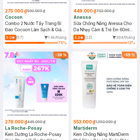
275.000 ₫
449.000 ₫
590.000 ₫
702.000 ₫
Cocoon
Anessa
Combo 2 Nước Tẩy Trang Bí
Sữa Chống Nắng Anessa Cho
Đao Cocoon Làm Sạch & Giảm
Da Nhạy Cảm & Trẻ Em 60ml
Dầu 500ml
(Mới)
(57)
1.4k/tháng
(23)
394/tháng
5.0
5.0
75
%
13
%
-
38
%
-
59
%
278.000 ₫
553.000 ₫
445.000 ₫
1.350.000 ₫
La Roche-Posay
Martiderm
Kem Dưỡng La Roche-Posay
Kem Chống Nắng MartiDerm