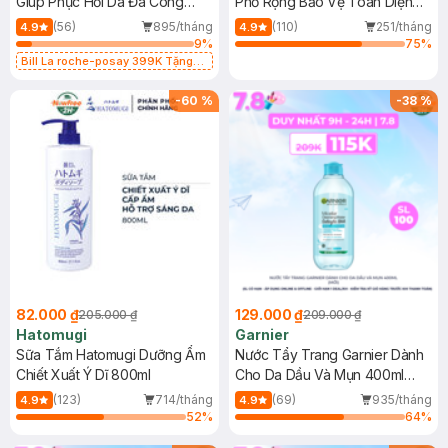
Giúp Phục Hồi Da Đa Công
Phổ Rộng Bảo Vệ Toàn Diện
Dụng 40ml
40ml
(56)
895/tháng
(110)
251/tháng
4.9
4.9
9
%
75
%
Bill La roche-posay 399K Tặng
Gel rửa mặt da dầu nhạy cảm 50ml
(SL có hạn)
-
60
%
-
38
%
82.000 ₫
129.000 ₫
205.000 ₫
209.000 ₫
Hatomugi
Garnier
Sữa Tắm Hatomugi Dưỡng Ẩm
Nước Tẩy Trang Garnier Dành
Chiết Xuất Ý Dĩ 800ml
Cho Da Dầu Và Mụn 400ml
(Mới)
(123)
714/tháng
(69)
935/tháng
4.9
4.9
52
%
64
%