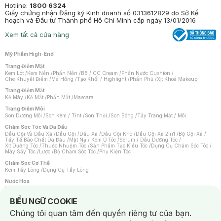
Hotline:
1800 6324
Giấy chứng nhận Đăng ký Kinh doanh số 0313612829 do Sở Kế
hoạch và Đầu tư Thành phố Hồ Chí Minh cấp ngày 13/01/2016
Xem tất cả cửa hàng
Mỹ Phẩm High-End
Trang Điểm Mặt
Kem Lót
/
Kem Nền
/
Phấn Nền
/
BB / CC Cream
/
Phấn Nước Cushion
/
Che Khuyết Điểm
/
Má Hồng
/
Tạo Khối / Highlight
/
Phấn Phủ
/
Xịt Khoá Makeup
Trang Điểm Mắt
Kẻ Mày
/
Kẻ Mắt
/
Phấn Mắt
/
Mascara
Trang Điểm Môi
Son Dưỡng Môi
/
Son Kem / Tint
/
Son Thỏi
/
Son Bóng
/
Tẩy Trang Mắt / Môi
Chăm Sóc Tóc Và Da Đầu
Dầu Gội Và Dầu Xả
/
Dầu Gội
/
Dầu Xả
/
Dầu Gội Khô
/
Dầu Gội Xả 2in1
/
Bộ Gội Xả
/
Tẩy Tế Bào Chết Da Đầu
/
Mặt Nạ / Kem Ủ Tóc
/
Serum / Dầu Dưỡng Tóc
/
Xịt Dưỡng Tóc
/
Thuốc Nhuộm Tóc
/
Sản Phẩm Tạo Kiểu Tóc
/
Dụng Cụ Chăm Sóc Tóc
/
Máy Sấy Tóc
/
Lược
/
Bộ Chăm Sóc Tóc
/
Phụ Kiện Tóc
Chăm Sóc Cơ Thể
Kem Tẩy Lông
/
Dụng Cụ Tẩy Lông
Nước Hoa
Nước Hoa Nữ
/
Nước Hoa Nam
/
Nước Hoa Cao Cấp
/
Xịt Thơm Toàn Thân
/
Nước Hoa Vùng Kín
Notice about cookies usage
BIỂU NGỮ COOKIE
Chăm Sóc Cá Nhân
Chúng tôi quan tâm đến quyền riêng tư của bạn.
Chống Muỗi
/
Khẩu Trang
/
Máy Massage
/
Mặt Nạ Xông Hơi
/
Nước Rửa Tay
/
Sản Phẩm Chăm Sóc Khác
/
Bàn Chải Đánh Răng
/
Bàn Chải Điện
/