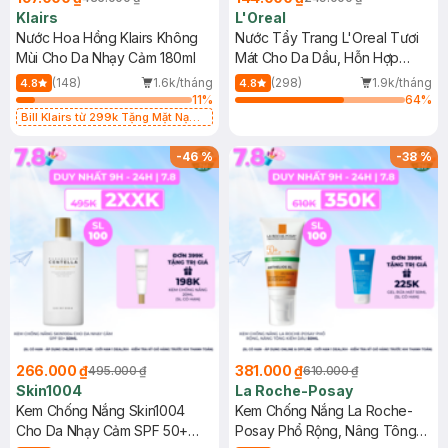
Klairs
L'Oreal
Nước Hoa Hồng Klairs Không
Nước Tẩy Trang L'Oreal Tươi
Mùi Cho Da Nhạy Cảm 180ml
Mát Cho Da Dầu, Hỗn Hợp
400ml
(148)
1.6k/tháng
(298)
1.9k/tháng
4.8
4.8
11
%
64
%
Bill Klairs từ 299k Tặng Mặt Nạ
Làm Dịu Da & Kiểm Soát Dầu Nhờn
25ml (SL Có Hạn)
-
46
%
-
38
%
266.000 ₫
381.000 ₫
495.000 ₫
610.000 ₫
Skin1004
La Roche-Posay
Kem Chống Nắng Skin1004
Kem Chống Nắng La Roche-
Cho Da Nhạy Cảm SPF 50+
Posay Phổ Rộng, Nâng Tông