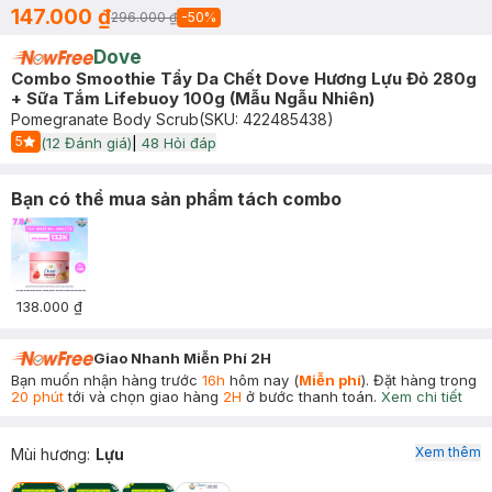
147.000 ₫
296.000 ₫
-
50
%
Dove
Combo Smoothie Tẩy Da Chết Dove Hương Lựu Đỏ 280g
+ Sữa Tắm Lifebuoy 100g (Mẫu Ngẫu Nhiên)
Pomegranate Body Scrub
(SKU:
422485438
)
5
(
12
Đánh giá)
|
48
Hỏi đáp
Start Icon
Bạn có thể mua sản phẩm tách combo
138.000 ₫
Giao Nhanh Miễn Phí 2H
Bạn muốn nhận hàng trước
16h
hôm nay (
Miễn phí
). Đặt hàng trong
20 phút
tới và chọn giao hàng
2H
ở bước thanh toán.
Xem chi tiết
Xem thêm
Mùi hương
:
Lựu