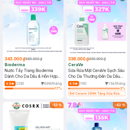
343.000 ₫
338.000 ₫
560.000 ₫
490.000 ₫
Bioderma
CeraVe
Nước Tẩy Trang Bioderma
Sữa Rửa Mặt CeraVe Sạch Sâu
Dành Cho Da Dầu & Hỗn Hợp
Cho Da Thường Đến Da Dầu
500ml
473ml
(228)
698/tháng
(116)
1.5k/tháng
4.9
4.9
17
%
3
%
Bill Cerave 299K Tặng Sữa Rửa
Mặt Cerave 30ml (SL có hạn)
-
53
%
-
42
%