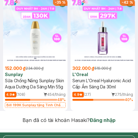
-
35
%
-
42
%
152.000 ₫
302.000 ₫
234.000 ₫
519.000 ₫
Sunplay
L'Oreal
Sữa Chống Nắng Sunplay Skin
Serum L'Oreal Hyaluronic Acid
Aqua Dưỡng Da Sáng Mịn 55g
Cấp Ẩm Sáng Da 30ml
(108)
454/tháng
(27)
275/tháng
4.9
4.9
48
%
40
%
Bill 199K Sunplay tặng Tinh Chất
Chống Nắng 7g trị giá 30K (SL có
hạn)
Bạn đã có tài khoản Hasaki?
Đăng nhập