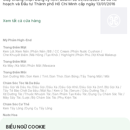
hoạch và Đầu tư Thành phố Hồ Chí Minh cấp ngày 13/01/2016
Xem tất cả cửa hàng
Mỹ Phẩm High-End
Trang Điểm Mặt
Kem Lót
/
Kem Nền
/
Phấn Nền
/
BB / CC Cream
/
Phấn Nước Cushion
/
Che Khuyết Điểm
/
Má Hồng
/
Tạo Khối / Highlight
/
Phấn Phủ
/
Xịt Khoá Makeup
Trang Điểm Mắt
Kẻ Mày
/
Kẻ Mắt
/
Phấn Mắt
/
Mascara
Trang Điểm Môi
Son Dưỡng Môi
/
Son Kem / Tint
/
Son Thỏi
/
Son Bóng
/
Tẩy Trang Mắt / Môi
Chăm Sóc Tóc Và Da Đầu
Dầu Gội Và Dầu Xả
/
Dầu Gội
/
Dầu Xả
/
Dầu Gội Khô
/
Dầu Gội Xả 2in1
/
Bộ Gội Xả
/
Tẩy Tế Bào Chết Da Đầu
/
Mặt Nạ / Kem Ủ Tóc
/
Serum / Dầu Dưỡng Tóc
/
Xịt Dưỡng Tóc
/
Thuốc Nhuộm Tóc
/
Sản Phẩm Tạo Kiểu Tóc
/
Dụng Cụ Chăm Sóc Tóc
/
Máy Sấy Tóc
/
Lược
/
Bộ Chăm Sóc Tóc
/
Phụ Kiện Tóc
Chăm Sóc Cơ Thể
Kem Tẩy Lông
/
Dụng Cụ Tẩy Lông
Nước Hoa
Nước Hoa Nữ
/
Nước Hoa Nam
/
Nước Hoa Cao Cấp
/
Xịt Thơm Toàn Thân
/
Nước Hoa Vùng Kín
Notice about cookies usage
BIỂU NGỮ COOKIE
Chăm Sóc Cá Nhân