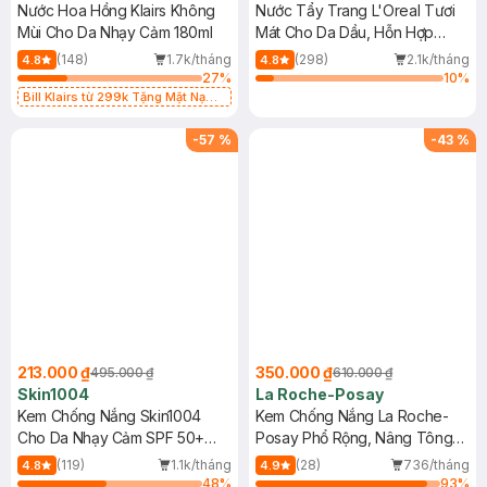
Nước Hoa Hồng Klairs Không
Nước Tẩy Trang L'Oreal Tươi
Mùi Cho Da Nhạy Cảm 180ml
Mát Cho Da Dầu, Hỗn Hợp
400ml
(148)
1.7k/tháng
(298)
2.1k/tháng
4.8
4.8
27
%
10
%
Bill Klairs từ 299k Tặng Mặt Nạ
Làm Dịu Da & Kiểm Soát Dầu Nhờn
25ml (SL Có Hạn)
-
57
%
-
43
%
213.000 ₫
350.000 ₫
495.000 ₫
610.000 ₫
Skin1004
La Roche-Posay
Kem Chống Nắng Skin1004
Kem Chống Nắng La Roche-
Cho Da Nhạy Cảm SPF 50+
Posay Phổ Rộng, Nâng Tông
50ml
Kiềm Dầu 50ml
(119)
1.1k/tháng
(28)
736/tháng
4.8
4.9
48
%
93
%