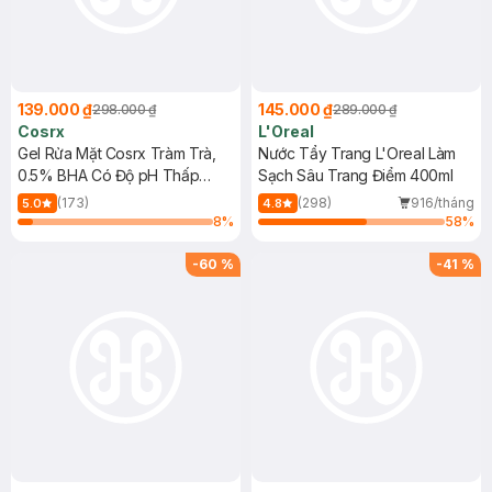
139.000 ₫
145.000 ₫
298.000 ₫
289.000 ₫
Cosrx
L'Oreal
Gel Rửa Mặt Cosrx Tràm Trà,
Nước Tẩy Trang L'Oreal Làm
0.5% BHA Có Độ pH Thấp
Sạch Sâu Trang Điểm 400ml
150ml
(173)
(298)
916/tháng
5.0
4.8
8
%
58
%
-
60
%
-
41
%