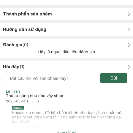
Thành phần sản phẩm
Hướng dẫn sử dụng
Đánh giá
(
0
)
Hãy là người đầu tiên đánh giá
Hỏi đáp
(
1
)
Gửi
Lệ Trần
Thứ tự dùng như nào vậy shop
2023-05-14
Thích
0
Hasaki
Hasaki xin chào , để tiện hỗ trợ hơn cho bạn , bạn nhấn nút
phần "chat với chúng tôi" cho mình biết thêm tình trạng da
bạn nhé !
2023-05-15
Thích
0
Xem tất cả