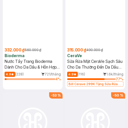
332.000 ₫
315.000 ₫
560.000 ₫
490.000 ₫
Bioderma
CeraVe
Nước Tẩy Trang Bioderma
Sữa Rửa Mặt CeraVe Sạch Sâu
Dành Cho Da Dầu & Hỗn Hợp
Cho Da Thường Đến Da Dầu
500ml
473ml
(228)
721/tháng
(116)
1.6k/tháng
4.9
4.9
4
%
77
%
Bill Cerave 299K Tặng Sữa Rửa
Mặt Cerave 30ml (SL có hạn)
-
53
%
-
50
%