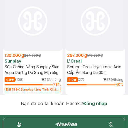
130.000 ₫
297.000 ₫
234.000 ₫
519.000 ₫
Sunplay
L'Oreal
Sữa Chống Nắng Sunplay Skin
Serum L'Oreal Hyaluronic Acid
Aqua Dưỡng Da Sáng Mịn 55g
Cấp Ẩm Sáng Da 30ml
(108)
531/tháng
(27)
279/tháng
4.9
4.9
78
%
40
%
Bill 199K Sunplay tặng Tinh Chất
Chống Nắng 7g trị giá 30K (SL có
hạn)
Bạn đã có tài khoản Hasaki?
Đăng nhập