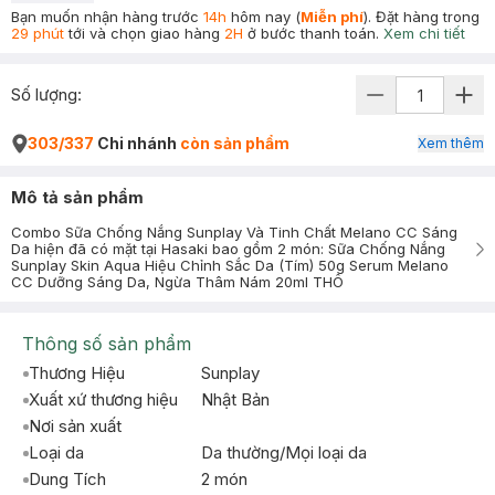
Bạn muốn nhận hàng trước
14h
hôm nay (
Miễn phí
). Đặt hàng trong
29 phút
tới và chọn giao hàng
2H
ở bước thanh toán.
Xem chi tiết
Số lượng:
303/337
Chi nhánh
còn sản phẩm
Xem thêm
Mô tả sản phẩm
Combo Sữa Chống Nắng Sunplay Và Tinh Chất Melano CC Sáng
Da hiện đã có mặt tại Hasaki bao gồm 2 món: Sữa Chống Nắng
Sunplay Skin Aqua Hiệu Chỉnh Sắc Da (Tím) 50g Serum Melano
CC Dưỡng Sáng Da, Ngừa Thâm Nám 20ml THÔ
Thông số sản phẩm
Thương Hiệu
Sunplay
Xuất xứ thương hiệu
Nhật Bản
Nơi sản xuất
Loại da
Da thường/Mọi loại da
Dung Tích
2 món