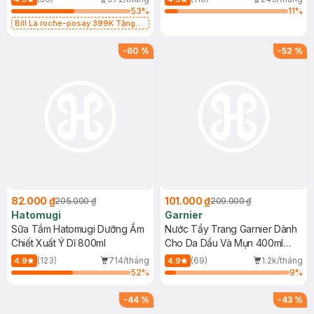
53
%
11
%
Bill La roche-posay 399K Tặng
Gel rửa mặt da dầu nhạy cảm 50ml
(SL có hạn)
-
60
%
-
52
%
82.000 ₫
101.000 ₫
205.000 ₫
209.000 ₫
Hatomugi
Garnier
Sữa Tắm Hatomugi Dưỡng Ẩm
Nước Tẩy Trang Garnier Dành
Chiết Xuất Ý Dĩ 800ml
Cho Da Dầu Và Mụn 400ml
(Mới)
(123)
714/tháng
(69)
1.2k/tháng
4.9
4.9
52
%
9
%
-
44
%
-
43
%