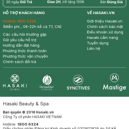
return
nowfree
price
HỖ TRỢ KHÁCH HÀNG
VỀ HASAKI.VN
Hotline:
1800 6324
Giới thiệu Hasaki.vn
(Miễn phí , 08-22h kể cả T7, CN)
Chính sách bảo mật
Điều khoản sử dụng
Các câu hỏi thường gặp
Hasaki cẩm nang
Gửi yêu cầu hỗ trợ
Tuyển dụng
Hướng dẫn đặt hàng
Liên hệ
Phương thức thanh toán
Phương thức vận chuyển
Chính sách đổi trả
Synctives
Clinic
Dermahair
Mastige
Hasaki Beauty & Spa
Bản quyền © 2016 Hasaki.vn
Công Ty cổ phần HASAKI VIETNAM
Hotline:
1800 6324
Giấy chứng nhận Đăng ký Kinh doanh số 0313612829 do Sở Kế