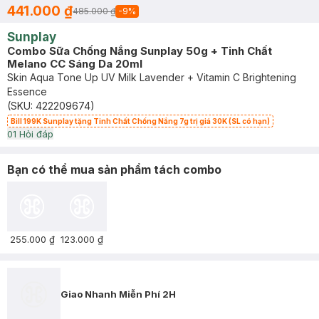
441.000 ₫
485.000 ₫
-
9
%
Sunplay
Combo Sữa Chống Nắng Sunplay 50g + Tinh Chất
Melano CC Sáng Da 20ml
Skin Aqua Tone Up UV Milk Lavender + Vitamin C Brightening
Essence
(SKU:
422209674
)
Bill 199K Sunplay tặng Tinh Chất Chống Nắng 7g trị giá 30K (SL có hạn)
0
1
Hỏi đáp
Bạn có thể mua sản phẩm tách combo
255.000 ₫
123.000 ₫
Giao Nhanh Miễn Phí 2H