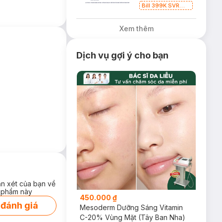
Bill 399K SVR
Tặng Gel Rửa Mặt
SVR Cho Da Dầu
Xem thêm
55ml trị giá 165K
(SL có hạn)
Dịch vụ gợi ý cho bạn
làm sạch, rửa và
n dư thừa mà không
ận xét của bạn về
 phẩm này
450.000 ₫
 đánh giá
Mesoderm Dưỡng Sáng Vitamin
C-20% Vùng Mặt (Tây Ban Nha)