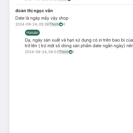
đoàn thị ngọc vân
Date là ngày mấy vậy shop
2024-09-24, 05:38
Thích
0
Hasaki
Dạ, ngày sản xuất và hạn sử dụng có in trên bao bì c
trở lên ( trừ một số dòng sản phẩm date ngắn ngày) nên bạ
2024-09-24, 06:03
Thích
1
Loại da phù hợp:
Sản phẩm dành cho da hỗn hợp đến da dầu.
Ưu thế nổi bật:
Chứa hoạt chất Gluconolactone giúp làm sạch và làm thông t
Hoạt chất Micelles giúp tẩy trang và làm sạch da hiệu quả.
Không chứa xà phòng- Không chứa cồn- Không chất tạo màu