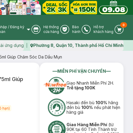
0
nhập
/
Đăng ký
Hệ thống
Bảo
Hỗ trợ
User Icon
Store Icon
Warranty Icon
Phone Icon
Cart I
oản
cửa hàng
hành
khách hàng
ải ứng dụng
Phường 8, Quận 10, Thành phố Hồ Chí Minh
Map icon
5ml Giúp Chăm Sóc Da Dầu Mụn
MIỄN PHÍ VẬN CHUYỂN
5ml Giúp
Giao Nhanh Miễn Phí 2H.
Trễ tặng 100K
Hasaki đền bù
100%
hãng
đền bù
100%
nếu phát hiện
ó hạn)
hàng giả
Giao Hàng Miễn Phí
(từ
90K tại 60 Tỉnh Thành trừ