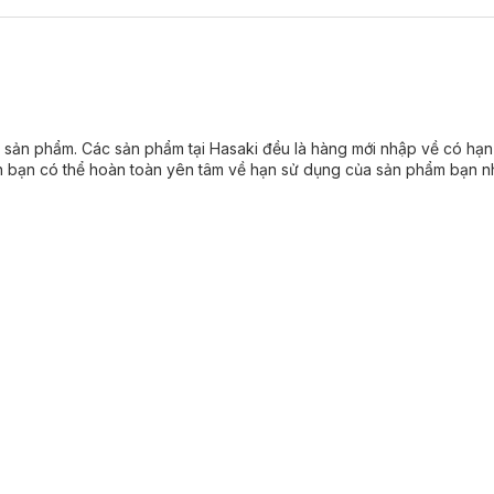
ủa sản phẩm. Các sản phẩm tại Hasaki đều là hàng mới nhập về có 
n có thể hoàn toàn yên tâm về hạn sử dụng của sản phẩm bạn nh
hoáng lỗ chân lông.
- Không paraben- Không gây dị ứng.