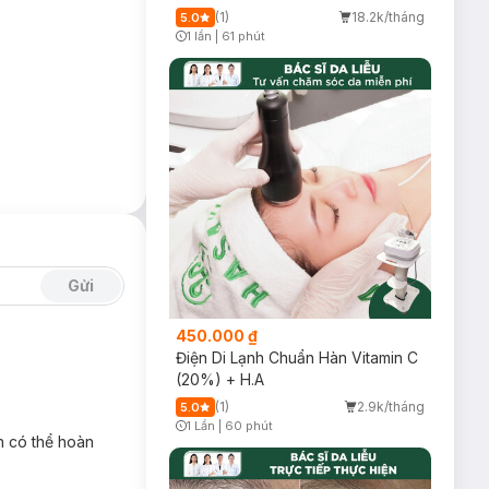
(1)
18.2k/tháng
5.0
1 lần
|
61 phút
Timer Gray Icon
Gửi
450.000 ₫
Điện Di Lạnh Chuẩn Hàn Vitamin C
(20%) + H.A
(1)
2.9k/tháng
5.0
1 Lần
|
60 phút
Timer Gray Icon
n có thể hoàn