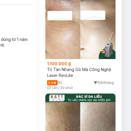
hạn dùng từ 1 năm
é.
1.100.000 ₫
Trị Tàn Nhang Gò Má Công Nghệ
Laser RevLite
(5)
156/tháng
5.0
1 Lần
|
30 phút
Timer Gray Icon