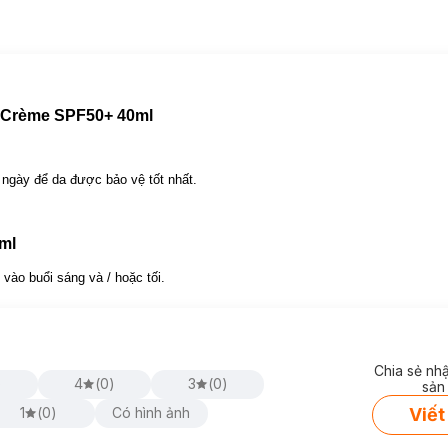
 Crème SPF50+ 40ml
 ngày để da được bảo vệ tốt nhất.
ire 75ml
 trang
dành cho da dầu đến từ
thương hiệu mỹ phẩm SVR
của Pháp, giúp 
5ml
không thấm nước. Bên cạnh đó, sản phẩm còn giúp loại trừ cặn bẩn và bã nhờ
vào buổi sáng và / hoặc tối.
Chia sẻ nh
)
4
(
0
)
3
(
0
)
sản
Viết
1
(
0
)
Có hình ảnh