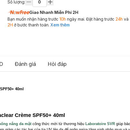
Số lượng:
Giao Nhanh Miễn Phí 2H
Bạn muốn nhận hàng trước
10h
ngày mai. Đặt hàng trước
24h
và 
2H
ở bước thanh toán.
Xem thêm
D
Đánh giá
Hỏi đáp
 SPF50+ 40ml
clear Crème SPF50+ 40ml
hống nắng da mặt
công thức mới từ thương hiệu
Laboratoire SVR
giúp bảo
m giảm các tác hại của tia UV lên da để ngăn ngừa tăng sinh nhân mụn và v