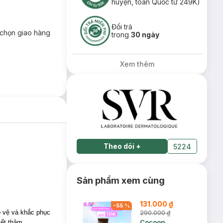
huyện, toàn Quốc từ 249K)
Đổi trả
chọn giao hàng
trong
30 ngày
Xem thêm
Theo dõi
+
5224
Sản phẩm xem cùng
131.000 ₫
-
55
%
 vệ và khắc phục
290.000 ₫
Cocoon
ết thâm.