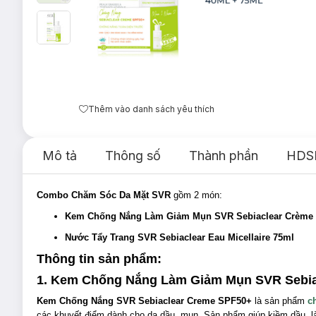
Thêm vào danh sách yêu thích
Mô tả
Thông số
Thành phần
HDS
Combo Chăm Sóc Da Mặt SVR
gồm 2 món:
Kem Chống Nắng Làm Giảm Mụn SVR Sebiaclear Crème
Nước Tẩy Trang SVR Sebiaclear Eau Micellaire 75ml
Thông tin sản phẩm:
1. Kem Chống Nắng Làm Giảm Mụn SVR Sebia
Kem Chống Nắng SVR Sebiaclear Creme SPF50+
là sản phẩm
c
các khuyết điểm dành cho da dầu, mụn. Sản phẩm giúp kiềm dầu, là