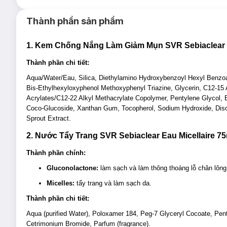
Loại da phù hợp:
Thành phần sản phẩm
Sản phẩm phù hợp cho da dầu, hỗn hợp dầu,
da mụn
.
Giải pháp cho tình trạng da:
1. Kem Chống Nắng Làm Giảm Mụn SVR Sebiaclear
Dầu thừa, lỗ chân lông to
, bị tắc nghẽn.
Thành phần chi tiết:
Da có khuyết điểm: mụn đầu đen, mụn trứng cá, vết thâm.
Aqua/Water/Eau, Silica, Diethylamino Hydroxybenzoyl Hexyl Benzoat
Ưu thế nổi bật:
Bis-Ethylhexyloxyphenol Methoxyphenyl Triazine, Glycerin, C12-15 A
Acrylates/C12-22 Alkyl Methacrylate Copolymer, Pentylene Glycol, Bu
Màng lọc chống nắng cải tiến mới từ SVR: 4 năm nghiên cứu
Coco-Glucoside, Xanthan Gum, Tocopherol, Sodium Hydroxide, Disod
cho da liễu UVB + UVA + VISIBLE + HỒNG NGOẠI, chống hình 
Sprout Extract.
mà không ảnh hưởng đến hiệu quả và cảm quan!
2. Nước Tẩy Trang SVR Sebiaclear Eau Micellaire 7
Bao bì dạng tuýp dễ sử dụng và có thể tái chế: được làm từ
Thành phần chính:
Niacinamide (4%) + Salicylic acid: Điều hòa tiết bã nhờn, h
Gluconolactone:
làm sạch và làm thông thoáng lỗ chân lông
Công thức được kiểm nghiệm trên da nhạy cảm, da dễ bị mụ
Micelles:
tẩy trang và làm sạch da.
Đây là sản phẩm phù hợp sử dụng ban ngày vì nó có công dụ
Thành phần chi tiết:
Bảo quản:
Aqua (purified Water), Poloxamer 184, Peg-7 Glyceryl Cocoate, Pent
Bảo quản nơi khô ráo, thoáng mát, tránh ánh nắng trực tiếp 
Cetrimonium Bromide, Parfum (fragrance).