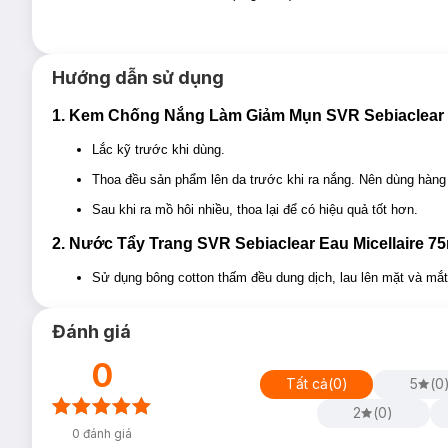
Đậy nắp kín sau khi sử dụng.
Thông số sản phẩm:
Hướng dẫn sử dụng
Dung tích:
40ml
1. Kem Chống Nắng Làm Giảm Mụn SVR Sebiaclear
Thương hiệu:
Laboratoire SVR
Xuất xứ thương hiệu:
Pháp
Lắc kỹ trước khi dùng.
Sản xuất tại:
Pháp
Thoa đều sản phẩm lên da trước khi ra nắng. Nên dùng hàng
2. Nước Tẩy Trang SVR Sebiaclear Eau Micella
Sau khi ra mồ hôi nhiều, thoa lại để có hiệu quả tốt hơn.
Nước Tẩy Trang SVR Sebiaclear Eau Micellaire
là dòng nước
tẩy
2. Nước Tẩy Trang SVR Sebiaclear Eau Micellaire 7
tẩy lớp trang điểm chỉ trong 1 bước, thậm chí là lớp trang điểm 
làm khô da, giúp làn da sạch và tươi mát.
Sử dụng bông cotton thấm đều dung dịch, lau lên mặt và mắt 
Đánh giá
0
Tất cả
(
0
)
5
(
0
2
(
0
)
0
đánh giá