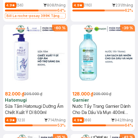
Dụng 40ml
40ml
(56)
808/tháng
(110)
231/tháng
4.9
4.9
64
%
62
%
Bill La roche-posay 399K Tặng
Gel rửa mặt da dầu nhạy cảm 50ml
(SL có hạn)
-
60
%
-
39
%
82.000 ₫
128.000 ₫
205.000 ₫
209.000 ₫
Hatomugi
Garnier
Sữa Tắm Hatomugi Dưỡng Ẩm
Nước Tẩy Trang Garnier Dành
Chiết Xuất Ý Dĩ 800ml
Cho Da Dầu Và Mụn 400ml
(Mới)
(123)
714/tháng
(69)
942/tháng
4.9
4.9
53
%
64
%
-
35
%
-
42
%