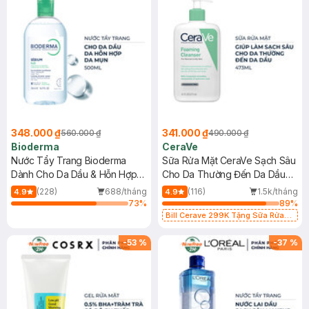
348.000 ₫
341.000 ₫
560.000 ₫
490.000 ₫
Bioderma
CeraVe
Nước Tẩy Trang Bioderma
Sữa Rửa Mặt CeraVe Sạch Sâu
Dành Cho Da Dầu & Hỗn Hợp
Cho Da Thường Đến Da Dầu
500ml
473ml
(228)
688/tháng
(116)
1.5k/tháng
4.9
4.9
73
%
89
%
Bill Cerave 299K Tặng Sữa Rửa
Mặt Cerave 30ml (SL có hạn)
-
53
%
-
37
%