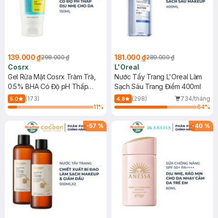
139.000 ₫
181.000 ₫
298.000 ₫
289.000 ₫
Cosrx
L'Oreal
Gel Rửa Mặt Cosrx Tràm Trà,
Nước Tẩy Trang L'Oreal Làm
0.5% BHA Có Độ pH Thấp
Sạch Sâu Trang Điểm 400ml
150ml
(173)
(298)
734/tháng
5.0
4.8
11
%
64
%
-
57
%
-
40
%