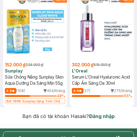
152.000 ₫
302.000 ₫
234.000 ₫
519.000 ₫
Sunplay
L'Oreal
Sữa Chống Nắng Sunplay Skin
Serum L'Oreal Hyaluronic Acid
Aqua Dưỡng Da Sáng Mịn 55g
Cấp Ẩm Sáng Da 30ml
(108)
454/tháng
(27)
275/tháng
4.9
4.9
48
%
55
%
Bill 199K Sunplay tặng Tinh Chất
Chống Nắng 7g trị giá 30K (SL có
hạn)
Bạn đã có tài khoản Hasaki?
Đăng nhập