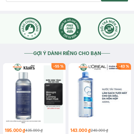
GỢI Ý DÀNH RIÊNG CHO BẠN
-
55
%
-
43
%
195.000 ₫
143.000 ₫
435.000 ₫
249.000 ₫