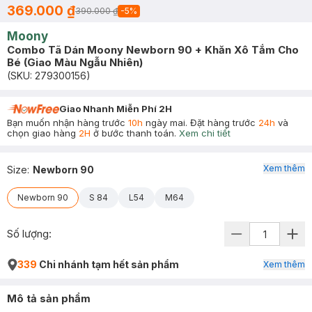
369.000 ₫
390.000 ₫
-
5
%
Moony
Combo Tã Dán Moony Newborn 90 + Khăn Xô Tắm Cho
Bé (Giao Màu Ngẫu Nhiên)
(SKU:
279300156
)
Giao Nhanh Miễn Phí 2H
Bạn muốn nhận hàng trước
10h
ngày mai. Đặt hàng trước
24h
và
chọn giao hàng
2H
ở bước thanh toán.
Xem chi tiết
Xem thêm
Size
:
Newborn 90
Newborn 90
S 84
L54
M64
Số lượng:
339
Chi nhánh tạm hết sản phẩm
Xem thêm
Mô tả sản phẩm