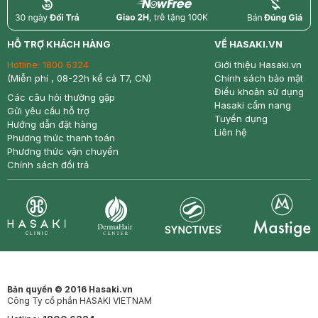
return
nowfree
price
HỖ TRỢ KHÁCH HÀNG
VỀ HASAKI.VN
Hotline:
1800 6324
Giới thiệu Hasaki.vn
(Miễn phí , 08-22h kể cả T7, CN)
Chính sách bảo mật
Điều khoản sử dụng
Các câu hỏi thường gặp
Hasaki cẩm nang
Gửi yêu cầu hỗ trợ
Tuyển dụng
Hướng dẫn đặt hàng
Liên hệ
Phương thức thanh toán
Phương thức vận chuyển
Chính sách đổi trả
Synctives
Clinic
Dermahair
Mastige
Bản quyền © 2016 Hasaki.vn
Công Ty cổ phần HASAKI VIETNAM