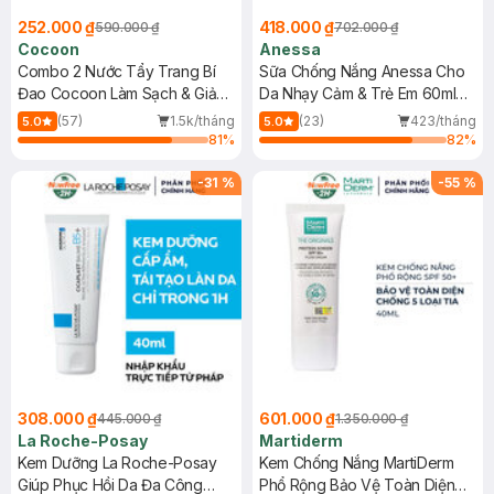
252.000 ₫
418.000 ₫
590.000 ₫
702.000 ₫
Cocoon
Anessa
Combo 2 Nước Tẩy Trang Bí
Sữa Chống Nắng Anessa Cho
Đao Cocoon Làm Sạch & Giảm
Da Nhạy Cảm & Trẻ Em 60ml
Dầu 500ml
(Mới)
(57)
1.5k/tháng
(23)
423/tháng
5.0
5.0
81
%
82
%
-
31
%
-
55
%
308.000 ₫
601.000 ₫
445.000 ₫
1.350.000 ₫
La Roche-Posay
Martiderm
Kem Dưỡng La Roche-Posay
Kem Chống Nắng MartiDerm
Giúp Phục Hồi Da Đa Công
Phổ Rộng Bảo Vệ Toàn Diện