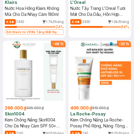
Klairs
L'Oreal
Nước Hoa Hồng Klairs Không
Nước Tẩy Trang L'Oreal Tươi
Mùi Cho Da Nhạy Cảm 180ml
Mát Cho Da Dầu, Hỗn Hợp
400ml
(148)
1.7k/tháng
(298)
1.9k/tháng
4.8
4.8
24
%
64
%
Bill Klairs từ 299k Tặng Mặt Nạ
Làm Dịu Da & Kiểm Soát Dầu Nhờn
25ml (SL Có Hạn)
-
46
%
-
33
%
266.000 ₫
406.000 ₫
495.000 ₫
610.000 ₫
Skin1004
La Roche-Posay
Kem Chống Nắng Skin1004
Kem Chống Nắng La Roche-
Cho Da Nhạy Cảm SPF 50+
Posay Phổ Rộng, Nâng Tông
50ml
Kiềm Dầu 50ml
(119)
905/tháng
(28)
635/tháng
4.8
4.9