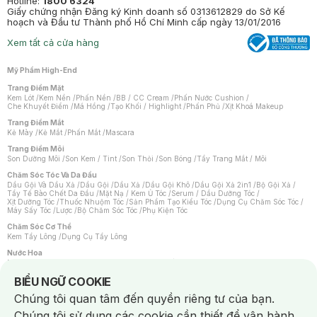
Hotline:
1800 6324
Giấy chứng nhận Đăng ký Kinh doanh số 0313612829 do Sở Kế
hoạch và Đầu tư Thành phố Hồ Chí Minh cấp ngày 13/01/2016
Xem tất cả cửa hàng
Mỹ Phẩm High-End
Trang Điểm Mặt
Kem Lót
/
Kem Nền
/
Phấn Nền
/
BB / CC Cream
/
Phấn Nước Cushion
/
Che Khuyết Điểm
/
Má Hồng
/
Tạo Khối / Highlight
/
Phấn Phủ
/
Xịt Khoá Makeup
Trang Điểm Mắt
Kẻ Mày
/
Kẻ Mắt
/
Phấn Mắt
/
Mascara
Trang Điểm Môi
Son Dưỡng Môi
/
Son Kem / Tint
/
Son Thỏi
/
Son Bóng
/
Tẩy Trang Mắt / Môi
Chăm Sóc Tóc Và Da Đầu
Dầu Gội Và Dầu Xả
/
Dầu Gội
/
Dầu Xả
/
Dầu Gội Khô
/
Dầu Gội Xả 2in1
/
Bộ Gội Xả
/
Tẩy Tế Bào Chết Da Đầu
/
Mặt Nạ / Kem Ủ Tóc
/
Serum / Dầu Dưỡng Tóc
/
Xịt Dưỡng Tóc
/
Thuốc Nhuộm Tóc
/
Sản Phẩm Tạo Kiểu Tóc
/
Dụng Cụ Chăm Sóc Tóc
/
Máy Sấy Tóc
/
Lược
/
Bộ Chăm Sóc Tóc
/
Phụ Kiện Tóc
Chăm Sóc Cơ Thể
Kem Tẩy Lông
/
Dụng Cụ Tẩy Lông
Nước Hoa
Nước Hoa Nữ
/
Nước Hoa Nam
/
Nước Hoa Cao Cấp
/
Xịt Thơm Toàn Thân
/
Nước Hoa Vùng Kín
Notice about cookies usage
BIỂU NGỮ COOKIE
Chăm Sóc Cá Nhân
Chúng tôi quan tâm đến quyền riêng tư của bạn.
Chống Muỗi
/
Khẩu Trang
/
Máy Massage
/
Mặt Nạ Xông Hơi
/
Nước Rửa Tay
/
Sản Phẩm Chăm Sóc Khác
/
Bàn Chải Đánh Răng
/
Bàn Chải Điện
/
Chúng tôi sử dụng các cookie cần thiết để vận hành
Hỗ Trợ Trắng Răng
/
Kem Đánh Răng
/
Máy Tăm Nước
/
Nước Súc Miệng
/