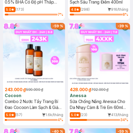
0.5% BHA Có Độ pH Thấp
Sạch Sâu Trang Điểm 400ml
150ml
(173)
(298)
916/tháng
5.0
4.8
7
%
8
%
-
59
%
-
39
%
243.000 ₫
428.000 ₫
590.000 ₫
702.000 ₫
Cocoon
Anessa
Combo 2 Nước Tẩy Trang Bí
Sữa Chống Nắng Anessa Cho
Đao Cocoon Làm Sạch & Giảm
Da Nhạy Cảm & Trẻ Em 60ml
Dầu 500ml
(Mới)
(57)
1.6k/tháng
(23)
413/tháng
5.0
5.0
4
%
34
%
-
40
%
-
59
%