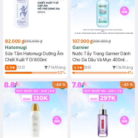
82.000 ₫
107.000 ₫
205.000 ₫
209.000 ₫
Hatomugi
Garnier
Sữa Tắm Hatomugi Dưỡng Ẩm
Nước Tẩy Trang Garnier Dành
Chiết Xuất Ý Dĩ 800ml
Cho Da Dầu Và Mụn 400ml
(Mới)
(123)
714/tháng
(69)
1.1k/tháng
4.9
4.9
52
%
4
%
-
44
%
-
43
%