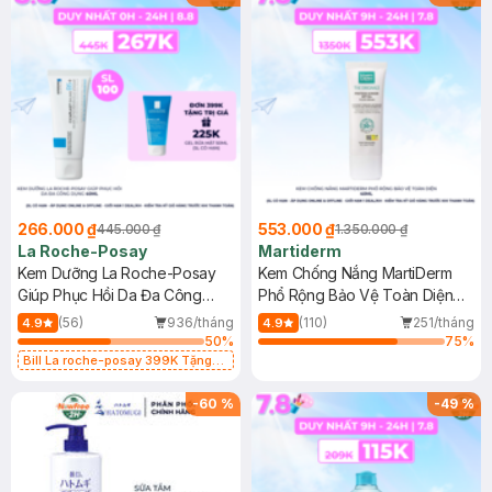
266.000 ₫
553.000 ₫
445.000 ₫
1.350.000 ₫
La Roche-Posay
Martiderm
Kem Dưỡng La Roche-Posay
Kem Chống Nắng MartiDerm
Giúp Phục Hồi Da Đa Công
Phổ Rộng Bảo Vệ Toàn Diện
Dụng 40ml
40ml
(56)
936/tháng
(110)
251/tháng
4.9
4.9
50
%
75
%
Bill La roche-posay 399K Tặng
Gel rửa mặt da dầu nhạy cảm 50ml
(SL có hạn)
-
60
%
-
49
%