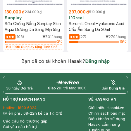
130.000 ₫
297.000 ₫
234.000 ₫
519.000 ₫
Sunplay
L'Oreal
Sữa Chống Nắng Sunplay Skin
Serum L'Oreal Hyaluronic Acid
Aqua Dưỡng Da Sáng Mịn 55g
Cấp Ẩm Sáng Da 30ml
(108)
531/tháng
(27)
279/tháng
4.9
4.9
3
%
19
%
Bill 199K Sunplay tặng Tinh Chất
Chống Nắng 7g trị giá 30K (SL có
hạn)
Bạn đã có tài khoản Hasaki?
Đăng nhập
return
nowfree
price
HỖ TRỢ KHÁCH HÀNG
VỀ HASAKI.VN
Hotline:
1800 6324
Giới thiệu Hasaki.vn
(Miễn phí , 08-22h kể cả T7, CN)
Chính sách bảo mật
Điều khoản sử dụng
Các câu hỏi thường gặp
Hasaki cẩm nang
Gửi yêu cầu hỗ trợ
Tuyển dụng