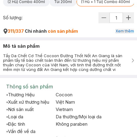
(2 Hũ) Combo 400ml
Túi 200ml
(1 Hũ + 1 Túi) Combo 400ml
Số lượng:
311/337
Chi nhánh
còn sản phẩm
Xem thêm
Mô tả sản phẩm
Tẩy Da Chết Cơ Thể Cocoon Đường Thốt Nốt An Giang là sản
phẩm tẩy tế bào chết toàn thân đến từ thương hiệu mỹ phẩm
thuần chay Cocoon của Việt Nam, với tinh thể đường thốt nốt
mềm mịn từ vùng đất An Giang kết hợp cùng dưỡng chất vi
Thông số sản phẩm
Thương Hiệu
Cocoon
Xuất xứ thương hiệu
Việt Nam
Nơi sản xuất
Vietnam
Loại da
Da thường/Mọi loại da
Đặc tính
Không paraben
Vấn đề về da