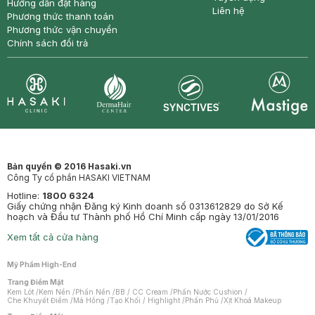
Hướng dẫn đặt hàng
Liên hệ
Phương thức thanh toán
Phương thức vận chuyển
Chính sách đổi trả
Synctives
Clinic
Dermahair
Mastige
Bản quyền © 2016 Hasaki.vn
Công Ty cổ phần HASAKI VIETNAM
Hotline:
1800 6324
Giấy chứng nhận Đăng ký Kinh doanh số 0313612829 do Sở Kế
hoạch và Đầu tư Thành phố Hồ Chí Minh cấp ngày 13/01/2016
Xem tất cả cửa hàng
Mỹ Phẩm High-End
Trang Điểm Mặt
Kem Lót
/
Kem Nền
/
Phấn Nền
/
BB / CC Cream
/
Phấn Nước Cushion
/
Che Khuyết Điểm
/
Má Hồng
/
Tạo Khối / Highlight
/
Phấn Phủ
/
Xịt Khoá Makeup