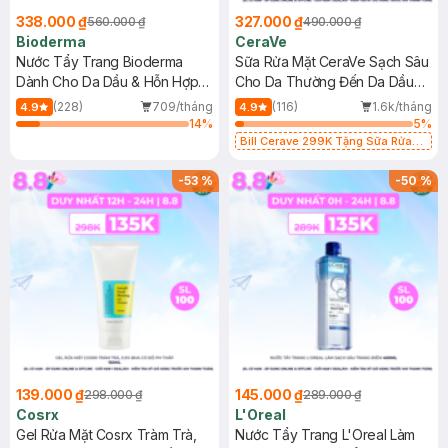
338.000 ₫
327.000 ₫
560.000 ₫
490.000 ₫
Bioderma
CeraVe
Nước Tẩy Trang Bioderma
Sữa Rửa Mặt CeraVe Sạch Sâu
Dành Cho Da Dầu & Hỗn Hợp
Cho Da Thường Đến Da Dầu
500ml
473ml
(228)
709/tháng
(116)
1.6k/tháng
4.9
4.9
14
%
5
%
Bill Cerave 299K Tặng Sữa Rửa
Mặt Cerave 30ml (SL có hạn)
-
53
%
-
50
%
139.000 ₫
145.000 ₫
298.000 ₫
289.000 ₫
Cosrx
L'Oreal
Gel Rửa Mặt Cosrx Tràm Trà,
Nước Tẩy Trang L'Oreal Làm