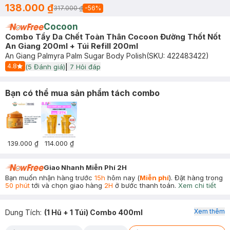
138.000 ₫
317.000 ₫
-
56
%
Cocoon
Combo Tẩy Da Chết Toàn Thân Cocoon Đường Thốt Nốt
An Giang 200ml + Túi Refill 200ml
An Giang Palmyra Palm Sugar Body Polish
(SKU:
422483422
)
4.8
(
5
Đánh giá)
|
7
Hỏi đáp
Start Icon
Bạn có thể mua sản phẩm tách combo
139.000 ₫
114.000 ₫
Giao Nhanh Miễn Phí 2H
Bạn muốn nhận hàng trước
15h
hôm nay (
Miễn phí
). Đặt hàng trong
50 phút
tới và chọn giao hàng
2H
ở bước thanh toán.
Xem chi tiết
Xem thêm
Dung Tích
:
(1 Hũ + 1 Túi) Combo 400ml