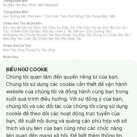
Trang Điểm Mắt
Kẻ Mày
/
Kẻ Mắt
/
Phấn Mắt
/
Mascara
Trang Điểm Môi
Son Dưỡng Môi
/
Son Kem / Tint
/
Son Thỏi
/
Son Bóng
/
Tẩy Trang Mắt / Môi
Chăm Sóc Tóc Và Da Đầu
Dầu Gội Và Dầu Xả
/
Dầu Gội
/
Dầu Xả
/
Dầu Gội Khô
/
Dầu Gội Xả 2in1
/
Bộ Gội Xả
/
Tẩy Tế Bào Chết Da Đầu
/
Mặt Nạ / Kem Ủ Tóc
/
Serum / Dầu Dưỡng Tóc
/
Xịt Dưỡng Tóc
/
Thuốc Nhuộm Tóc
/
Sản Phẩm Tạo Kiểu Tóc
/
Dụng Cụ Chăm Sóc Tóc
/
Máy Sấy Tóc
/
Lược
/
Bộ Chăm Sóc Tóc
/
Phụ Kiện Tóc
Chăm Sóc Cơ Thể
Kem Tẩy Lông
/
Dụng Cụ Tẩy Lông
Nước Hoa
Nước Hoa Nữ
/
Nước Hoa Nam
/
Nước Hoa Cao Cấp
/
Xịt Thơm Toàn Thân
/
Nước Hoa Vùng Kín
Notice about cookies usage
BIỂU NGỮ COOKIE
Chăm Sóc Cá Nhân
Chúng tôi quan tâm đến quyền riêng tư của bạn.
Chống Muỗi
/
Khẩu Trang
/
Máy Massage
/
Mặt Nạ Xông Hơi
/
Nước Rửa Tay
/
Sản Phẩm Chăm Sóc Khác
/
Bàn Chải Đánh Răng
/
Bàn Chải Điện
/
Chúng tôi sử dụng các cookie cần thiết để vận hành
Hỗ Trợ Trắng Răng
/
Kem Đánh Răng
/
Máy Tăm Nước
/
Nước Súc Miệng
/
Tăm / Chỉ Nha Khoa
/
Xịt Thơm Miệng
/
Dung Dịch Vệ Sinh
/
Dưỡng Vùng Kín
/
website của chúng tôi và đồng hành cùng bạn trong
Khăn Ướt Vệ Sinh Vùng Kín
/
Băng Vệ Sinh
/
Tampon
/
Bọt Cạo Râu
/
Dao Cạo Râu
/
Máy Cạo Râu
suốt quá trình điều hướng. Với sự đồng ý của bạn,
Vấn Đề Về Da
chúng tôi và các đối tác của chúng tôi cũng sử dụng
Da Dầu / Lỗ Chân Lông To
/
Da Khô / Mất Nước
/
Da Lão Hóa
/
Da Mụn
/
Da Nhạy Cảm / Kích Ứng
/
Da Xỉn Màu
/
Thâm / Nám / Tàn Nhang
/
cookie để theo dõi các hoạt động trực tuyến của
Quầng Thâm & Bọng Mắt
/
Sẹo
/
Viêm Da Cơ Địa
bạn, đề xuất nội dung và quảng cáo phù hợp với sở
Dụng Cụ / Phụ Kiện Chăm Sóc Da
Chat i
Bông Tẩy Trang
/
Khăn Lau Mặt Khô
/
Dụng Cụ / Máy Rửa Mặt
/
Máy Chăm Sóc Da
/
thích và ưu tiên của bạn cũng như các chức năng
Dụng Cụ Chăm Sóc Khác
liên quan đến mạng xã hội. Để biết thêm thông tin,