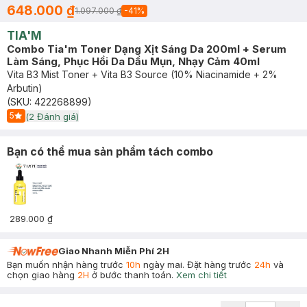
648.000 ₫
1.097.000 ₫
-
41
%
TIA'M
Combo Tia'm Toner Dạng Xịt Sáng Da 200ml + Serum
Làm Sáng, Phục Hồi Da Dầu Mụn, Nhạy Cảm 40ml
Vita B3 Mist Toner + Vita B3 Source (10% Niacinamide + 2%
Arbutin)
(SKU:
422268899
)
5
(
2
Đánh giá)
Start Icon
Bạn có thể mua sản phẩm tách combo
289.000 ₫
Giao Nhanh Miễn Phí 2H
Bạn muốn nhận hàng trước
10h
ngày mai. Đặt hàng trước
24h
và
chọn giao hàng
2H
ở bước thanh toán.
Xem chi tiết