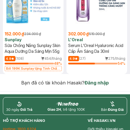
152.000 ₫
302.000 ₫
234.000 ₫
519.000 ₫
Sunplay
L'Oreal
Sữa Chống Nắng Sunplay Skin
Serum L'Oreal Hyaluronic Acid
Aqua Dưỡng Da Sáng Mịn 55g
Cấp Ẩm Sáng Da 30ml
(108)
454/tháng
(27)
275/tháng
4.9
4.9
48
%
54
%
Bill 199K Sunplay tặng Tinh Chất
Chống Nắng 7g trị giá 30K (SL có
hạn)
Bạn đã có tài khoản Hasaki?
Đăng nhập
return
nowfree
price
HỖ TRỢ KHÁCH HÀNG
VỀ HASAKI.VN
Hotline:
1800 6324
Giới thiệu Hasaki.vn