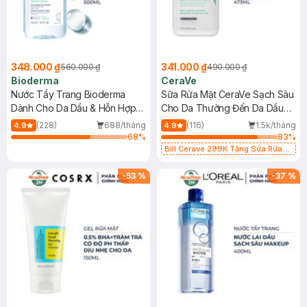
348.000 ₫
341.000 ₫
560.000 ₫
490.000 ₫
Bioderma
CeraVe
Nước Tẩy Trang Bioderma
Sữa Rửa Mặt CeraVe Sạch Sâu
Dành Cho Da Dầu & Hỗn Hợp
Cho Da Thường Đến Da Dầu
500ml
473ml
(228)
688/tháng
(116)
1.5k/tháng
4.9
4.9
68
%
83
%
Bill Cerave 299K Tặng Sữa Rửa
Mặt Cerave 30ml (SL có hạn)
-
53
%
-
37
%