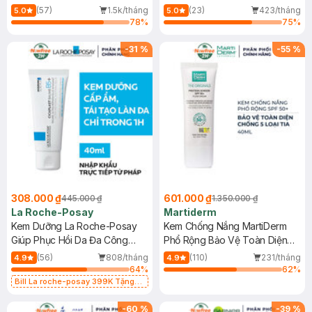
Dầu 500ml
(Mới)
(57)
1.5k/tháng
(23)
423/tháng
5.0
5.0
78
%
75
%
-
31
%
-
55
%
308.000 ₫
601.000 ₫
445.000 ₫
1.350.000 ₫
La Roche-Posay
Martiderm
Kem Dưỡng La Roche-Posay
Kem Chống Nắng MartiDerm
Giúp Phục Hồi Da Đa Công
Phổ Rộng Bảo Vệ Toàn Diện
Dụng 40ml
40ml
(56)
808/tháng
(110)
231/tháng
4.9
4.9
64
%
62
%
Bill La roche-posay 399K Tặng
Gel rửa mặt da dầu nhạy cảm 50ml
(SL có hạn)
-
60
%
-
39
%