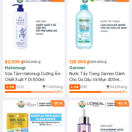
82.000 ₫
128.000 ₫
205.000 ₫
209.000 ₫
Hatomugi
Garnier
Sữa Tắm Hatomugi Dưỡng Ẩm
Nước Tẩy Trang Garnier Dành
Chiết Xuất Ý Dĩ 800ml
Cho Da Dầu Và Mụn 400ml
(Mới)
(123)
714/tháng
(69)
942/tháng
4.9
4.9
53
%
64
%
-
35
%
-
42
%