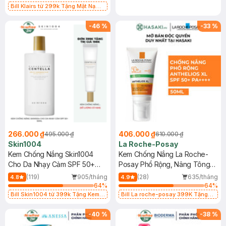
Bill Klairs từ 299k Tặng Mặt Nạ
Làm Dịu Da & Kiểm Soát Dầu Nhờn
25ml (SL Có Hạn)
-
46
%
-
33
%
266.000 ₫
406.000 ₫
495.000 ₫
610.000 ₫
Skin1004
La Roche-Posay
Kem Chống Nắng Skin1004
Kem Chống Nắng La Roche-
Cho Da Nhạy Cảm SPF 50+
Posay Phổ Rộng, Nâng Tông
50ml
Kiềm Dầu 50ml
(119)
905/tháng
(28)
635/tháng
4.8
4.9
64
%
64
%
Bill Skin1004 từ 399k Tặng Kem
Bill La roche-posay 399K Tặng
Chống Nắng Cho Da Nhạy Cảm
Gel rửa mặt da dầu nhạy cảm 50ml
SPF 50+ 20ml (SL Có Hạn)
(SL có hạn)
-
40
%
-
38
%