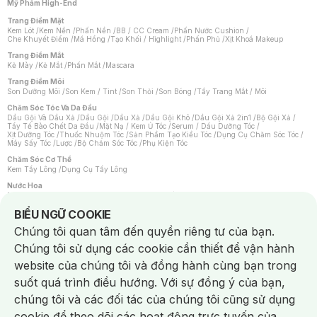
Mỹ Phẩm High-End
Trang Điểm Mặt
Kem Lót
/
Kem Nền
/
Phấn Nền
/
BB / CC Cream
/
Phấn Nước Cushion
/
Che Khuyết Điểm
/
Má Hồng
/
Tạo Khối / Highlight
/
Phấn Phủ
/
Xịt Khoá Makeup
Trang Điểm Mắt
Kẻ Mày
/
Kẻ Mắt
/
Phấn Mắt
/
Mascara
Trang Điểm Môi
Son Dưỡng Môi
/
Son Kem / Tint
/
Son Thỏi
/
Son Bóng
/
Tẩy Trang Mắt / Môi
Chăm Sóc Tóc Và Da Đầu
Dầu Gội Và Dầu Xả
/
Dầu Gội
/
Dầu Xả
/
Dầu Gội Khô
/
Dầu Gội Xả 2in1
/
Bộ Gội Xả
/
Tẩy Tế Bào Chết Da Đầu
/
Mặt Nạ / Kem Ủ Tóc
/
Serum / Dầu Dưỡng Tóc
/
Xịt Dưỡng Tóc
/
Thuốc Nhuộm Tóc
/
Sản Phẩm Tạo Kiểu Tóc
/
Dụng Cụ Chăm Sóc Tóc
/
Máy Sấy Tóc
/
Lược
/
Bộ Chăm Sóc Tóc
/
Phụ Kiện Tóc
Chăm Sóc Cơ Thể
Kem Tẩy Lông
/
Dụng Cụ Tẩy Lông
Nước Hoa
Nước Hoa Nữ
/
Nước Hoa Nam
/
Nước Hoa Cao Cấp
/
Xịt Thơm Toàn Thân
/
Nước Hoa Vùng Kín
Notice about cookies usage
BIỂU NGỮ COOKIE
Chăm Sóc Cá Nhân
Chúng tôi quan tâm đến quyền riêng tư của bạn.
Chống Muỗi
/
Khẩu Trang
/
Máy Massage
/
Mặt Nạ Xông Hơi
/
Nước Rửa Tay
/
Sản Phẩm Chăm Sóc Khác
/
Bàn Chải Đánh Răng
/
Bàn Chải Điện
/
Chúng tôi sử dụng các cookie cần thiết để vận hành
Hỗ Trợ Trắng Răng
/
Kem Đánh Răng
/
Máy Tăm Nước
/
Nước Súc Miệng
/
Tăm / Chỉ Nha Khoa
/
Xịt Thơm Miệng
/
Dung Dịch Vệ Sinh
/
Dưỡng Vùng Kín
/
website của chúng tôi và đồng hành cùng bạn trong
Khăn Ướt Vệ Sinh Vùng Kín
/
Băng Vệ Sinh
/
Tampon
/
Bọt Cạo Râu
/
Dao Cạo Râu
/
Máy Cạo Râu
suốt quá trình điều hướng. Với sự đồng ý của bạn,
Vấn Đề Về Da
chúng tôi và các đối tác của chúng tôi cũng sử dụng
Da Dầu / Lỗ Chân Lông To
/
Da Khô / Mất Nước
/
Da Lão Hóa
/
Da Mụn
/
Da Nhạy Cảm / Kích Ứng
/
Da Xỉn Màu
/
Thâm / Nám / Tàn Nhang
/
cookie để theo dõi các hoạt động trực tuyến của
Quầng Thâm & Bọng Mắt
/
Sẹo
/
Viêm Da Cơ Địa