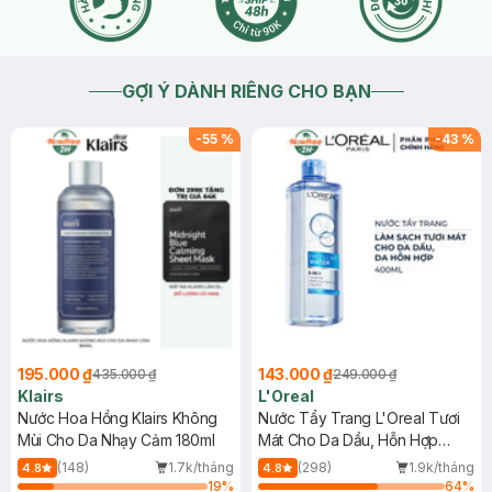
GỢI Ý DÀNH RIÊNG CHO BẠN
-
55
%
-
43
%
195.000 ₫
143.000 ₫
435.000 ₫
249.000 ₫
Klairs
L'Oreal
Nước Hoa Hồng Klairs Không
Nước Tẩy Trang L'Oreal Tươi
Mùi Cho Da Nhạy Cảm 180ml
Mát Cho Da Dầu, Hỗn Hợp
400ml
(148)
1.7k/tháng
(298)
1.9k/tháng
4.8
4.8
19
%
64
%