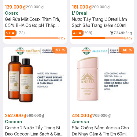
139.000 ₫
181.000 ₫
298.000 ₫
289.000 ₫
Cosrx
L'Oreal
Gel Rửa Mặt Cosrx Tràm Trà,
Nước Tẩy Trang L'Oreal Làm
0.5% BHA Có Độ pH Thấp
Sạch Sâu Trang Điểm 400ml
150ml
(173)
(298)
734/tháng
5.0
4.8
11
%
64
%
-
57
%
-
40
%
252.000 ₫
418.000 ₫
590.000 ₫
702.000 ₫
Cocoon
Anessa
Combo 2 Nước Tẩy Trang Bí
Sữa Chống Nắng Anessa Cho
Đao Cocoon Làm Sạch & Giảm
Da Nhạy Cảm & Trẻ Em 60ml