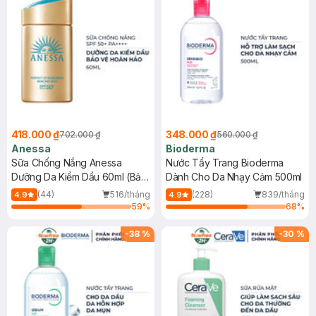
418.000 ₫
348.000 ₫
702.000 ₫
560.000 ₫
Anessa
Bioderma
Sữa Chống Nắng Anessa
Nước Tẩy Trang Bioderma
Dưỡng Da Kiềm Dầu 60ml (Bản
Dành Cho Da Nhạy Cảm 500ml
Mới)
(44)
516/tháng
(228)
839/tháng
4.9
4.9
59
%
68
%
-
38
%
-
30
%