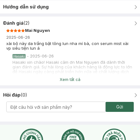
Hướng dẫn sử dụng
Đánh giá
(
2
)
Mai Nguyen
2025-06-26
xài bộ này da trắng bật tông lun nha mí bà, con serum mist xài
vp siêu tiện lun á
-
2025-06-26
Hasaki
Hasaki xin chào! Hasaki cảm ơn Mai Nguyen đã dành thời
gian đánh giá. Sự hài lòng của khách hàng là động lực to lớn
để Hasaki ngày càng phát triển hơn nữa về chất lượng dịch
vụ. Cảm ơn bạn đã tin tưởng và mua sắm tại Hasaki!
Xem tất cả
Cát Dung
2025-06-25
Hỏi đáp
(
0
)
Sáng xịt mist tối B3 là combo chân ái cho bà nào muốn dưỡng
sáng da nha
Gửi
-
2025-06-25
Hasaki
Hasaki xin chào! Hasaki cảm ơn Cát Dung đã dành thời gian
đánh giá. Sự hài lòng của khách hàng là động lực to lớn để
Hasaki ngày càng phát triển hơn nữa về chất lượng dịch vụ.
Cảm ơn bạn đã tin tưởng và mua sắm tại Hasaki!