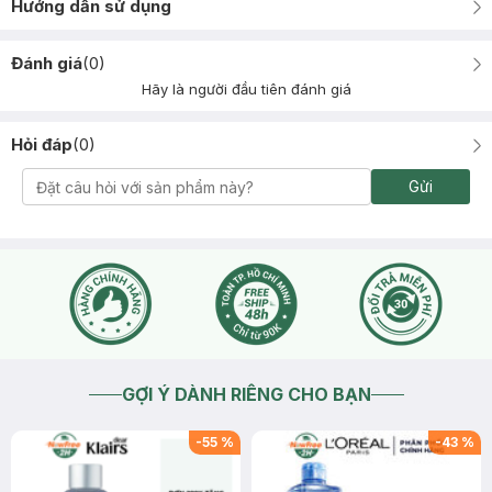
Hướng dẫn sử dụng
Đánh giá
(
0
)
Hãy là người đầu tiên đánh giá
Hỏi đáp
(
0
)
Gửi
GỢI Ý DÀNH RIÊNG CHO BẠN
-
55
%
-
43
%