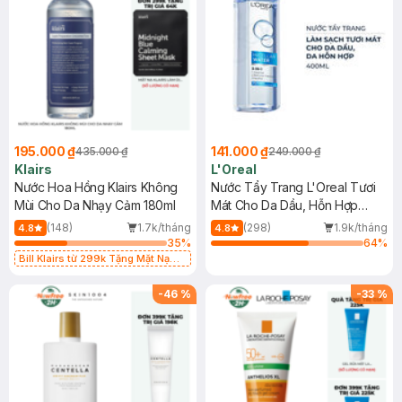
195.000 ₫
141.000 ₫
435.000 ₫
249.000 ₫
Klairs
L'Oreal
Nước Hoa Hồng Klairs Không
Nước Tẩy Trang L'Oreal Tươi
Mùi Cho Da Nhạy Cảm 180ml
Mát Cho Da Dầu, Hỗn Hợp
400ml
(148)
1.7k/tháng
(298)
1.9k/tháng
4.8
4.8
35
%
64
%
Bill Klairs từ 299k Tặng Mặt Nạ
Làm Dịu Da & Kiểm Soát Dầu Nhờn
25ml (SL Có Hạn)
-
46
%
-
33
%