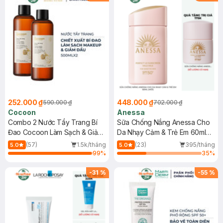
252.000 ₫
448.000 ₫
590.000 ₫
702.000 ₫
Cocoon
Anessa
Combo 2 Nước Tẩy Trang Bí
Sữa Chống Nắng Anessa Cho
Đao Cocoon Làm Sạch & Giảm
Da Nhạy Cảm & Trẻ Em 60ml
Dầu 500ml
(Mới)
(57)
1.5k/tháng
(23)
395/tháng
5.0
5.0
99
%
35
%
-
31
%
-
55
%