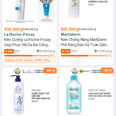
308.000 ₫
601.000 ₫
445.000 ₫
1.350.000 ₫
La Roche-Posay
Martiderm
Kem Dưỡng La Roche-Posay
Kem Chống Nắng MartiDerm
Giúp Phục Hồi Da Đa Công
Phổ Rộng Bảo Vệ Toàn Diện
Dụng 40ml
40ml
(56)
808/tháng
(110)
231/tháng
4.9
4.9
64
%
62
%
Bill La roche-posay 399K Tặng
Gel rửa mặt da dầu nhạy cảm 50ml
(SL có hạn)
-
60
%
-
38
%