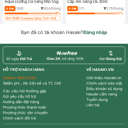
Aqua Dưỡng Da Sáng Mịn 55g
Cấp Ẩm Sáng Da 30ml
(108)
454/tháng
(27)
275/tháng
4.9
4.9
48
%
57
%
Bill 199K Sunplay tặng Tinh Chất
Chống Nắng 7g trị giá 30K (SL có
hạn)
Bạn đã có tài khoản Hasaki?
Đăng nhập
return
nowfree
price
HỖ TRỢ KHÁCH HÀNG
VỀ HASAKI.VN
Hotline:
1800 6324
Giới thiệu Hasaki.vn
(Miễn phí , 08-22h kể cả T7, CN)
Chính sách bảo mật
Điều khoản sử dụng
Các câu hỏi thường gặp
Hasaki cẩm nang
Gửi yêu cầu hỗ trợ
Tuyển dụng
Hướng dẫn đặt hàng
Liên hệ
Phương thức thanh toán
Phương thức vận chuyển
Chính sách đổi trả