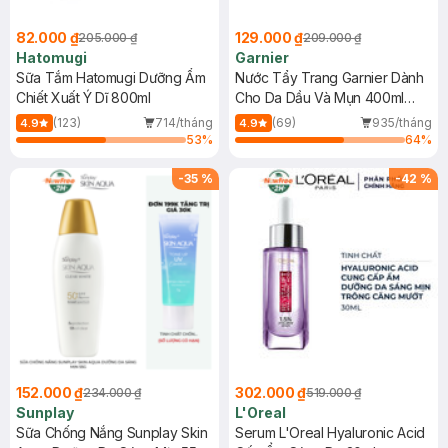
82.000 ₫
129.000 ₫
205.000 ₫
209.000 ₫
Hatomugi
Garnier
Sữa Tắm Hatomugi Dưỡng Ẩm
Nước Tẩy Trang Garnier Dành
Chiết Xuất Ý Dĩ 800ml
Cho Da Dầu Và Mụn 400ml
(Mới)
(123)
714/tháng
(69)
935/tháng
4.9
4.9
53
%
64
%
-
35
%
-
42
%
152.000 ₫
302.000 ₫
234.000 ₫
519.000 ₫
Sunplay
L'Oreal
Sữa Chống Nắng Sunplay Skin
Serum L'Oreal Hyaluronic Acid