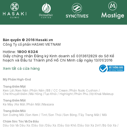
Synctives
Clinic
Dermahair
Mastige
Bản quyền © 2016 Hasaki.vn
Công Ty cổ phần HASAKI VIETNAM
Hotline:
1800 6324
Giấy chứng nhận Đăng ký Kinh doanh số 0313612829 do Sở Kế
hoạch và Đầu tư Thành phố Hồ Chí Minh cấp ngày 13/01/2016
Xem tất cả cửa hàng
Mỹ Phẩm High-End
Trang Điểm Mặt
Kem Lót
/
Kem Nền
/
Phấn Nền
/
BB / CC Cream
/
Phấn Nước Cushion
/
Che Khuyết Điểm
/
Má Hồng
/
Tạo Khối / Highlight
/
Phấn Phủ
/
Xịt Khoá Makeup
Trang Điểm Mắt
Kẻ Mày
/
Kẻ Mắt
/
Phấn Mắt
/
Mascara
Trang Điểm Môi
Son Dưỡng Môi
/
Son Kem / Tint
/
Son Thỏi
/
Son Bóng
/
Tẩy Trang Mắt / Môi
Chăm Sóc Tóc Và Da Đầu
Dầu Gội Và Dầu Xả
/
Dầu Gội
/
Dầu Xả
/
Dầu Gội Khô
/
Dầu Gội Xả 2in1
/
Bộ Gội Xả
/