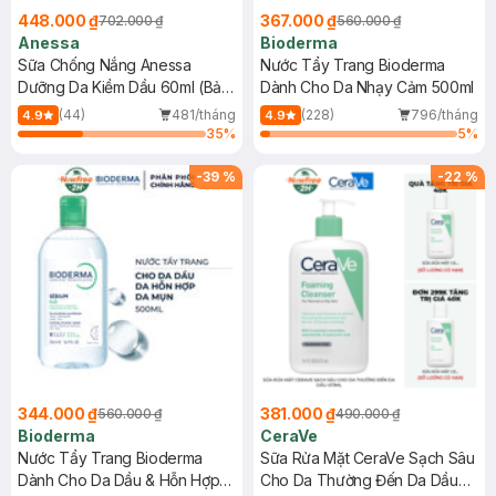
448.000 ₫
367.000 ₫
702.000 ₫
560.000 ₫
Anessa
Bioderma
Sữa Chống Nắng Anessa
Nước Tẩy Trang Bioderma
Dưỡng Da Kiềm Dầu 60ml (Bản
Dành Cho Da Nhạy Cảm 500ml
Mới)
(44)
481/tháng
(228)
796/tháng
4.9
4.9
35
%
5
%
-
39
%
-
22
%
344.000 ₫
381.000 ₫
560.000 ₫
490.000 ₫
Bioderma
CeraVe
Nước Tẩy Trang Bioderma
Sữa Rửa Mặt CeraVe Sạch Sâu
Dành Cho Da Dầu & Hỗn Hợp
Cho Da Thường Đến Da Dầu