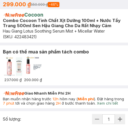
299.000 ₫
550.000 ₫
-
46
%
Cocoon
Combo Cocoon Tinh Chất Xịt Dưỡng 100ml + Nước Tẩy
Trang 500ml Sen Hậu Giang Cho Da Rất Nhạy Cảm
Hau Giang Lotus Soothing Serum Mist + Micellar Water
(SKU:
422483421
)
Bạn có thể mua sản phẩm tách combo
237.000 ₫
200.000 ₫
Giao Nhanh Miễn Phí 2H
Bạn muốn nhận hàng trước
12h
hôm nay (
Miễn phí
). Đặt hàng trong
7 phút
tới và chọn giao hàng
2H
ở bước thanh toán.
Xem chi tiết
Số lượng: