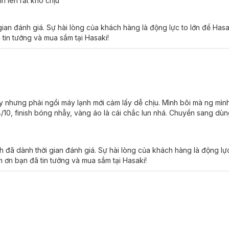
 lên rất khó chịu
 50+ PA++++
chính hãng hiện đã có mặt tại
Hasaki
với 2 quy cách đóng
ian đánh giá. Sự hài lòng của khách hàng là động lực to lớn để Has
ily Protection & Brightening Serum SPF 50+ PA++++
 tin tưởng và mua sắm tại Hasaki!
Healthy Bright Daily Protection & Brightening Se
y nhưng phải ngồi máy lạnh mới cảm lấy dễ chịu. Mình bôi mà ng mìn
/10, finish bóng nhẫy, vàng áo là cái chắc lun nhá. Chuyển sang dùn
 thể có chỉ số chống nắng cao.
đã dành thời gian đánh giá. Sự hài lòng của khách hàng là động lực
 Healthy Bright Daily Protection & Brightening Ser
 ơn bạn đã tin tưởng và mua sắm tại Hasaki!
on & Brightening Serum SPF 50+ PA++++
là giải pháp hoàn hảo để bả
:
t chống nắng giúp ngăn ngừa sự xỉn màu và hư tổn do tia UVA.
bảo vệ trước sự gia tăng hắc sắc tố gây nên nám và sự không đều mà