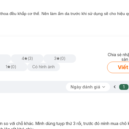
thoa đều khắp cơ thể. Nên làm ẩm da trước khi sử dụng sẽ cho hiệu q
Chia sẻ nh
)
4
(
3
)
3
(
0
)
sản
Viết
1
(
0
)
Có hình ảnh
Ngày đánh giá
1
n so với chỗ khác. Mình dùng tuyp thứ 3 rồi, trước đó mình mua chô