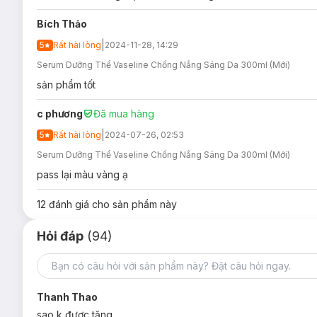
Bảo vệ khỏi khói bụi ô nhiễm:
Công thức PPF - tạo th
Bích Thảo
Bảo vệ trước ánh sáng xanh:
Gấp 10X Niacinamide bảo
|
5
Rất hài lòng
2024-11-28, 14:29
Bảo vệ trước môi trường máy điều hòa:
Vaseline Jell
Serum Dưỡng Thể Vaseline Chống Nắng Sáng Da 300ml (Mới)
Cùng với hỗn hợp Vitamin gồm Niacinamide, Vitamin C &
sản phẩm tốt
Công thức serum thấm nhanh, không gây cảm giác nhờn
c phương
Đã mua hàng
Độ an toàn:
|
5
Rất hài lòng
2024-07-26, 02:53
Sản phẩm không chứa cồn và được chứng nhận an toàn
Serum Dưỡng Thể Vaseline Chống Nắng Sáng Da 300ml (Mới)
Hướng dẫn bảo quản Serum Dưỡng Thể Vaselin
pass lại màu vàng ạ
PA++++:
Nơi khô ráo, thoáng mát, tránh ánh nắng trực tiếp.
12
đánh giá cho sản phẩm này
Đậy nắp kín sau khi sử dụng.
Hỏi đáp
(94)
Lưu ý:
Ngày sản xuất:
Xem chi tiết trên bao bì.
Hạn sử dụng:
3 năm kể từ ngày sản xuất.
Thanh Thao
Bao bì thay đổi theo từng đợt nhập hàng.
sao k được tặng