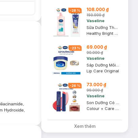
108.000 ₫
-
28
%
150.000 ₫
Vaseline
Sữa Dưỡng Thể Vaseline Dịu Mát Sáng Da 350ml
Healthy Bright Fresh & Bright Cooling UV Niacinamide Lotion
69.000 ₫
-
23
%
90.000 ₫
Vaseline
Sáp Dưỡng Môi Vaseline Mềm Mịn 7g
Lip Care Original
73.000 ₫
-
26
%
99.000 ₫
Vaseline
Son Dưỡng Có Màu Vaseline Đỏ Tươi Tắn 3g
Niacinamide,
Colour + Care #Kissing Red
um Hydroxide,
Xem thêm