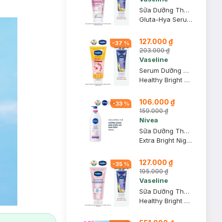
Sữa Dưỡng Thể Vaseline Sáng Da Chuyên Sâu Ban Đêm 300ml (Mới)
Gluta-Hya Serum Burst Lotion Dewy Radiance
127.000 ₫
-
37
%
203.000 ₫
Vaseline
Serum Dưỡng Thể Vaseline Chống Nắng Sáng Da 300ml (Mới)
Healthy Bright Daily Protection & Brightening Serum SPF 50+ PA++++
106.000 ₫
-
33
%
159.000 ₫
Nivea
Sữa Dưỡng Thể Nivea Sáng Da Ban Đêm 350ml
Extra Bright Night Nourish Body Lotion
127.000 ₫
-
35
%
195.000 ₫
Vaseline
Sữa Dưỡng Thể Vaseline Gluta-Hya Nâng Tông Tức Thì 300ml
Healthy Bright Gluta-Hya Body Tone-Up UV Lotion