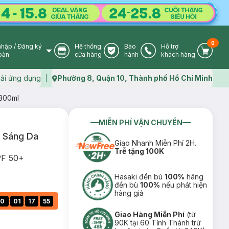
0
nhập
/
Đăng ký
Hệ thống
Bảo
Hỗ trợ
User Icon
Store Icon
Warranty Icon
Phone Icon
Cart I
oản
cửa hàng
hành
khách hàng
ải ứng dụng
Phường 8, Quận 10, Thành phố Hồ Chí Minh
Map icon
300ml
MIỄN PHÍ VẬN CHUYỂN
 Sáng Da
Giao Nhanh Miễn Phí 2H.
Trễ tặng 100K
PF 50+
Hasaki đền bù
100%
hãng
đền bù
100%
nếu phát hiện
hàng giả
:
:
:
0
01
17
54
Giao Hàng Miễn Phí
(từ
90K tại 60 Tỉnh Thành trừ