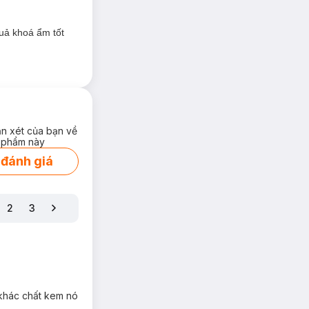
uả khoá ẩm tốt
ận xét của bạn về
 phẩm này
 đánh giá
2
3
 khác chất kem nó