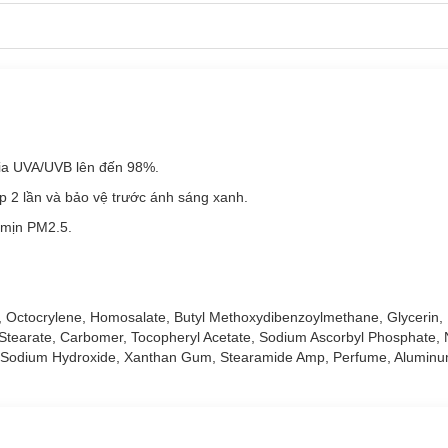
ệu quả.
 tia UVA/UVB lên đến 98%.
 2 lần và bảo vệ trước ánh sáng xanh.
 mịn PM2.5.
id, Octocrylene, Homosalate, Butyl Methoxydibenzoylmethane, Glycerin,
 Stearate, Carbomer, Tocopheryl Acetate, Sodium Ascorbyl Phosphate, 
ide, Sodium Hydroxide, Xanthan Gum, Stearamide Amp, Perfume, Alumin