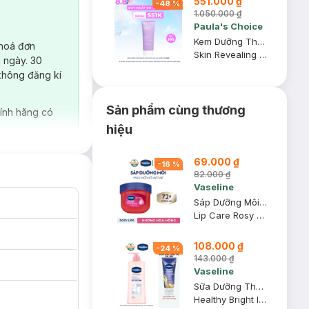
551.000 ₫
-
48
%
1.050.000 ₫
Paula's Choice
Kem Dưỡng Thể Paula’s Choice 10% AHA Làm Sáng Da 210ml
 hoá đơn
Skin Revealing Body Lotion with 10% AHA
 ngày. 30
không đăng kí
Sản phẩm cùng thương
ính hãng có
hiệu
69.000 ₫
-
16
%
82.000 ₫
Vaseline
Sáp Dưỡng Môi Vaseline Hồng Xinh 7g
Lip Care Rosy Lips
108.000 ₫
-
24
%
143.000 ₫
Vaseline
Sữa Dưỡng Thể Vaseline Sáng Da Tức Thì 320ml
Healthy Bright Instant Radiance UV Tone-Up Lotion
ành các dấu hiệu