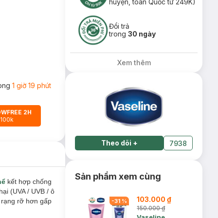
huyện, toàn Quốc từ 249K)
Đổi trả
trong
30 ngày
Xem thêm
rong
1 giờ 19 phút
OWFREE 2H
 100k
Theo dõi
+
7938
Sản phẩm xem cùng
hể
kết hợp chống
hại (UVA / UVB / ô
103.000 ₫
 rạng rỡ hơn gấp
-
31
%
150.000 ₫
Vaseline