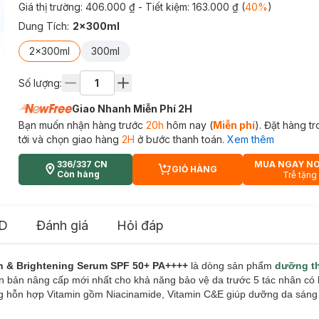
Giá thị trường:
406.000 ₫
- Tiết kiệm:
163.000 ₫
(
40
%
)
Dung Tích
:
2x300ml
2x300ml
300ml
Số lượng:
Giao Nhanh Miễn Phí 2H
Bạn muốn nhận hàng trước
20h
hôm nay (
Miễn phí
). Đặt hàng t
tới và chọn giao hàng
2H
ở bước thanh toán.
Xem thêm
336/337 CN
MUA NGAY N
GIỎ HÀNG
CART PLUS ICON
Còn hàng
Trễ tặng
D
Đánh giá
Hỏi đáp
on & Brightening Serum SPF 50+ PA++++
là dòng sản phẩm
dưỡng t
ên bản nâng cấp mới nhất cho khả năng bảo vệ da trước 5 tác nhân có 
ùng hỗn hợp Vitamin gồm Niacinamide, Vitamin C&E giúp dưỡng da sáng