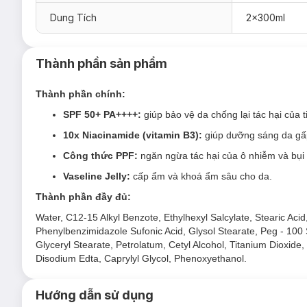
lão hoá cũng như cải thiện tình trạng da thâm sạm, xỉn màu hi
Dung Tích
2x300ml
Thành phần sản phẩm
Thành phần chính:
SPF 50+ PA++++:
giúp bảo vệ da chống lại tác hại của
10x Niacinamide (vitamin B3):
giúp dưỡng sáng da gấp
Công thức PPF:
ngăn ngừa tác hại của ô nhiễm và bụi
Vaseline Jelly:
cấp ẩm và khoá ẩm sâu cho da.
Thành phần đầy đủ:
Water, C12-15 Alkyl Benzote, Ethylhexyl Salcylate, Stearic Ac
Phenylbenzimidazole Sufonic Acid, Glysol Stearate, Peg - 100
Glyceryl Stearate, Petrolatum, Cetyl Alcohol, Titanium Diox
Disodium Edta, Caprylyl Glycol, Phenoxyethanol.
Hướng dẫn sử dụng