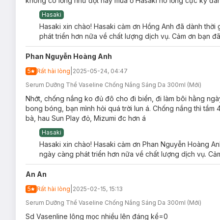
không có lỏng như đợt này mua ở Hasaki nó lỏng cực kỳ đánh
Healthy Bright Daily Protection & Brightening Serum SPF
Hasaki
tuýp (300ml/ tuýp)
Hasaki xin chào! Hasaki cảm ơn Hồng Anh đã dành thời g
Serum Dưỡng Thể Vaseline Healthy Bright Da
phát triển hơn nữa về chất lượng dịch vụ. Cảm ơn bạn đã
loại da nào?
Sản phẩm phù hợp cho mọi loại da.
Phan Nguyễn Hoàng Anh
Đối tượng sử dụng Serum Dưỡng Thể Vaseline 
|
5
Rất hài lòng
2025-05-24, 04:47
PA++++:
Serum Dưỡng Thể Vaseline Chống Nắng Sáng Da 300ml (Mới)
Dành cho làn da cơ thể
Nhớt, chống nắng ko đủ đô cho đi biển, đi làm bôi hằng ngà
bong bóng, bạn mình hỏi quá trời lun á. Chống nắng thì tầm 4
Dành cho làn da khô ráp, thiếu ẩm.
bà, hau Sun Play đỏ, Mizumi đc hơn á
Dành cho làn
da xỉn màu, thâm sạm
, mất sức sống
Hasaki
Dành cho những bạn muốn sử dụng sản phẩm sữa dưỡng
Hasaki xin chào! Hasaki cảm ơn Phan Nguyễn Hoàng Anh 
Ưu thế nổi bật của Serum Dưỡng Thể Vaseline
ngày càng phát triển hơn nữa về chất lượng dịch vụ. Cảm
PA++++:
An An
Serum Dưỡng Thể Vaseline Healthy Bright Daily Protecti
trước 5 tác nhân có hại cho da dù ở trong nhà hay ở ngoài trời
|
5
Rất hài lòng
2025-02-15, 15:13
Serum Dưỡng Thể Vaseline Chống Nắng Sáng Da 300ml (Mới)
Bảo vệ trước tia UVA:
PA++++, với gấp 50x khoáng chấ
Sd Vasenline lông mọc nhiều lên đáng kể=0
Bảo vệ trước tia UVB:
SPF50+ độ quang phổ rộng giúp 