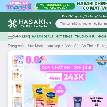
Kem Chống Nắng
Tẩy Trang
Sữa Rửa
Logo
DANH MỤC
HASAKI DEALS
HOT DEALS
THƯƠNG HIỆU
HÀNG 
Hamburger icon
Trang chủ
Sức Khỏe - Làm Đẹp
Chăm Sóc Cơ Thể
Dưỡn