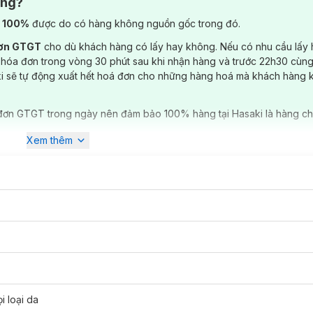
ông?
) 100%
được do có hàng không nguồn gốc trong đó.
đơn GTGT
cho dù khách hàng có lấy hay không. Nếu có nhu cầu lấy
 hóa đơn trong vòng 30 phút sau khi nhận hàng và trước 22h30 cùng
ki sẽ tự động xuất hết hoá đơn cho những hàng hoá mà khách hàng 
đơn GTGT trong ngày nên đảm bảo 100% hàng tại Hasaki là hàng ch
Xem thêm
i loại da
 da cơ thể bạn sẽ luôn được bảo vệ và nuôi dưỡng, ngăn ngừa hình th