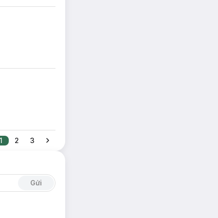
 lần!
erum SPF 50+
1
2
3
Gửi