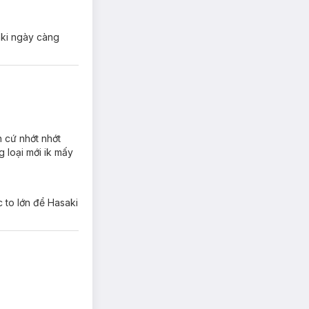
 gói:
1 tuýp; 2
aki ngày càng
 phù hợp với
rum SPF 50+
h cứ nhớt nhớt
g loại mới ik mấy
 to lớn để Hasaki
um SPF 50+
o vệ gấp 50 lần
u do tia UVB.