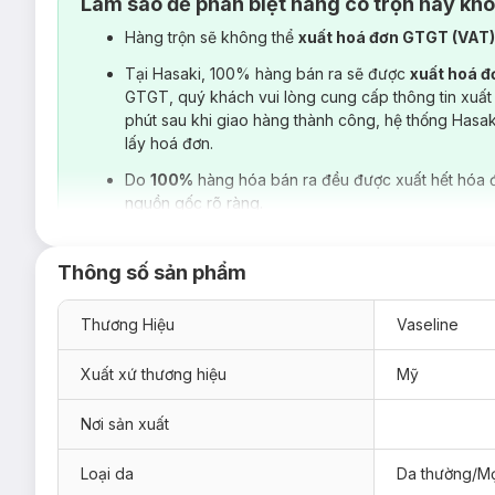
Làm sao để phân biệt hàng có trộn hay kh
Hàng trộn sẽ không thể
xuất hoá đơn GTGT (VAT
Tại Hasaki, 100% hàng bán ra sẽ được
xuất hoá 
GTGT, quý khách vui lòng cung cấp thông tin xuất
phút sau khi giao hàng thành công, hệ thống Hasa
lấy hoá đơn.
Do
100%
hàng hóa bán ra đều được xuất hết hóa 
nguồn gốc rõ ràng.
Thông số sản phẩm
Thương Hiệu
Vaseline
Xuất xứ thương hiệu
Mỹ
Nơi sản xuất
Loại da
Da thường/Mọ
Với
Serum Dưỡng Thể Vaseline Chống Nắng Sáng Da,
làn