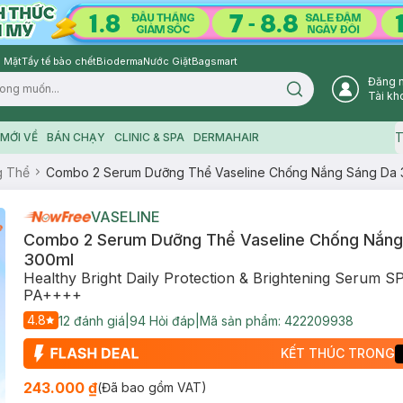
 Mặt
Tẩy tế bào chết
Bioderma
Nước Giặt
Bagsmart
Đăng 
Search icon
Tài kh
T
MỚI VỀ
BÁN CHẠY
CLINIC & SPA
DERMAHAIR
g Thể
Combo 2 Serum Dưỡng Thể Vaseline Chống Nắng Sáng Da 
VASELINE
Combo 2 Serum Dưỡng Thể Vaseline Chống Nắng
300ml
Healthy Bright Daily Protection & Brightening Serum S
PA++++
4.8
12
đánh giá
|
94
Hỏi đáp
|
Mã sản phẩm:
422209938
KẾT THÚC TRONG
243.000 ₫
(Đã bao gồm VAT)