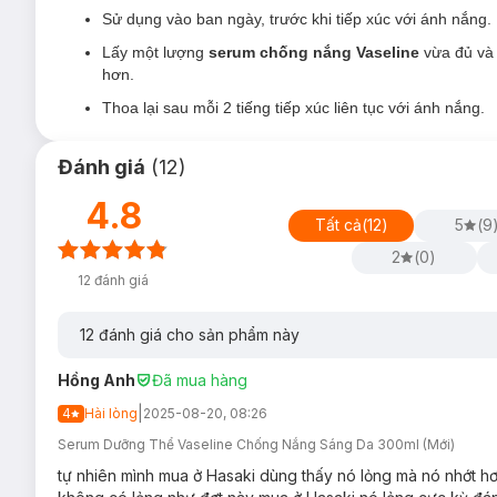
Sử dụng vào ban ngày, trước khi tiếp xúc với ánh nắng.
Lấy một lượng
serum chống nắng Vaseline
vừa đủ và 
hơn.
Thoa lại sau mỗi 2 tiếng tiếp xúc liên tục với ánh nắng.
Đánh giá
(
12
)
4.8
Tất cả
(
12
)
5
(
9
2
(
0
)
12
đánh giá
12
đánh giá cho sản phẩm này
Hồng Anh
Đã mua hàng
|
4
Hài lòng
2025-08-20, 08:26
Serum Dưỡng Thể Vaseline Chống Nắng Sáng Da 300ml (Mới)
tự nhiên mình mua ở Hasaki dùng thấy nó lỏng mà nó nhớt hơ