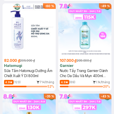
Gel rửa mặt da dầu nhạy cảm 50ml
(SL có hạn)
-
60
%
-
49
%
82.000 ₫
107.000 ₫
205.000 ₫
209.000 ₫
Hatomugi
Garnier
Sữa Tắm Hatomugi Dưỡng Ẩm
Nước Tẩy Trang Garnier Dành
Chiết Xuất Ý Dĩ 800ml
Cho Da Dầu Và Mụn 400ml
(Mới)
(123)
714/tháng
(69)
1.1k/tháng
4.9
4.9
52
%
20
%
-
35
%
-
43
%