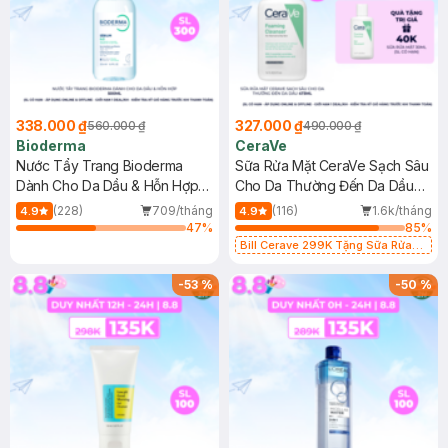
338.000 ₫
327.000 ₫
560.000 ₫
490.000 ₫
Bioderma
CeraVe
Nước Tẩy Trang Bioderma
Sữa Rửa Mặt CeraVe Sạch Sâu
Dành Cho Da Dầu & Hỗn Hợp
Cho Da Thường Đến Da Dầu
500ml
473ml
(228)
709/tháng
(116)
1.6k/tháng
4.9
4.9
47
%
85
%
Bill Cerave 299K Tặng Sữa Rửa
Mặt Cerave 30ml (SL có hạn)
-
53
%
-
50
%