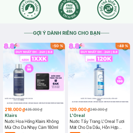
GỢI Ý DÀNH RIÊNG CHO BẠN
-
50
%
-
48
%
218.000 ₫
129.000 ₫
435.000 ₫
249.000 ₫
Klairs
L'Oreal
Nước Hoa Hồng Klairs Không
Nước Tẩy Trang L'Oreal Tươi
Mùi Cho Da Nhạy Cảm 180ml
Mát Cho Da Dầu, Hỗn Hợp