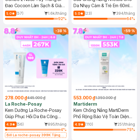
Đao Cocoon Làm Sạch & Giảm
Da Nhạy Cảm & Trẻ Em 60ml
Dầu 500ml
(Mới)
(57)
1.6k/tháng
(23)
394/tháng
5.0
5.0
92
%
64
%
-
38
%
-
59
%
278.000 ₫
553.000 ₫
445.000 ₫
1.350.000 ₫
La Roche-Posay
Martiderm
Kem Dưỡng La Roche-Posay
Kem Chống Nắng MartiDerm
Giúp Phục Hồi Da Đa Công
Phổ Rộng Bảo Vệ Toàn Diện
Dụng 40ml
40ml
(56)
895/tháng
(110)
251/tháng
4.9
4.9
4
%
75
%
Bill La roche-posay 399K Tặng