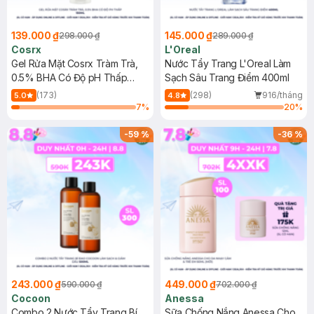
139.000 ₫
145.000 ₫
298.000 ₫
289.000 ₫
Cosrx
L'Oreal
Gel Rửa Mặt Cosrx Tràm Trà,
Nước Tẩy Trang L'Oreal Làm
0.5% BHA Có Độ pH Thấp
Sạch Sâu Trang Điểm 400ml
150ml
(173)
(298)
916/tháng
5.0
4.8
7
%
20
%
-
59
%
-
36
%
243.000 ₫
449.000 ₫
590.000 ₫
702.000 ₫
Cocoon
Anessa
Combo 2 Nước Tẩy Trang Bí
Sữa Chống Nắng Anessa Cho