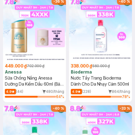
-
36
%
-
40
%
449.000 ₫
338.000 ₫
702.000 ₫
560.000 ₫
Anessa
Bioderma
Sữa Chống Nắng Anessa
Nước Tẩy Trang Bioderma
Dưỡng Da Kiềm Dầu 60ml (Bản
Dành Cho Da Nhạy Cảm 500ml
Mới)
(44)
480/tháng
(228)
864/tháng
4.9
4.9
64
%
78
%
-
40
%
-
33
%