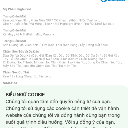
Mỹ Phẩm High-End
Trang Điểm Mặt
Kem Lót
/
Kem Nền
/
Phấn Nền
/
BB / CC Cream
/
Phấn Nước Cushion
/
Che Khuyết Điểm
/
Má Hồng
/
Tạo Khối / Highlight
/
Phấn Phủ
/
Xịt Khoá Makeup
Trang Điểm Mắt
Kẻ Mày
/
Kẻ Mắt
/
Phấn Mắt
/
Mascara
Trang Điểm Môi
Son Dưỡng Môi
/
Son Kem / Tint
/
Son Thỏi
/
Son Bóng
/
Tẩy Trang Mắt / Môi
Chăm Sóc Tóc Và Da Đầu
Dầu Gội Và Dầu Xả
/
Dầu Gội
/
Dầu Xả
/
Dầu Gội Khô
/
Dầu Gội Xả 2in1
/
Bộ Gội Xả
/
Tẩy Tế Bào Chết Da Đầu
/
Mặt Nạ / Kem Ủ Tóc
/
Serum / Dầu Dưỡng Tóc
/
Xịt Dưỡng Tóc
/
Thuốc Nhuộm Tóc
/
Sản Phẩm Tạo Kiểu Tóc
/
Dụng Cụ Chăm Sóc Tóc
/
Máy Sấy Tóc
/
Lược
/
Bộ Chăm Sóc Tóc
/
Phụ Kiện Tóc
Chăm Sóc Cơ Thể
Kem Tẩy Lông
/
Dụng Cụ Tẩy Lông
Nước Hoa
Nước Hoa Nữ
/
Nước Hoa Nam
/
Nước Hoa Cao Cấp
/
Xịt Thơm Toàn Thân
/
Nước Hoa Vùng Kín
Notice about cookies usage
BIỂU NGỮ COOKIE
Chăm Sóc Cá Nhân
Chúng tôi quan tâm đến quyền riêng tư của bạn.
Chống Muỗi
/
Khẩu Trang
/
Máy Massage
/
Mặt Nạ Xông Hơi
/
Nước Rửa Tay
/
Sản Phẩm Chăm Sóc Khác
/
Bàn Chải Đánh Răng
/
Bàn Chải Điện
/
Chúng tôi sử dụng các cookie cần thiết để vận hành
Hỗ Trợ Trắng Răng
/
Kem Đánh Răng
/
Máy Tăm Nước
/
Nước Súc Miệng
/
Tăm / Chỉ Nha Khoa
/
Xịt Thơm Miệng
/
Dung Dịch Vệ Sinh
/
Dưỡng Vùng Kín
/
website của chúng tôi và đồng hành cùng bạn trong
Khăn Ướt Vệ Sinh Vùng Kín
/
Băng Vệ Sinh
/
Tampon
/
Bọt Cạo Râu
/
Dao Cạo Râu
/
Máy Cạo Râu
suốt quá trình điều hướng. Với sự đồng ý của bạn,
Vấn Đề Về Da