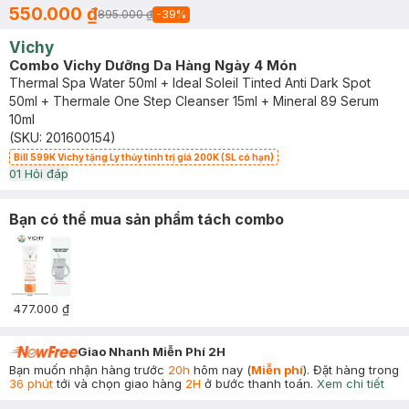
550.000 ₫
895.000 ₫
-
39
%
Vichy
Combo Vichy Dưỡng Da Hàng Ngày 4 Món
Thermal Spa Water 50ml + Ideal Soleil Tinted Anti Dark Spot
50ml + Thermale One Step Cleanser 15ml + Mineral 89 Serum
10ml
(SKU:
201600154
)
Bill 599K Vichy tặng Ly thủy tinh trị giá 200K (SL có hạn)
0
1
Hỏi đáp
Bạn có thể mua sản phẩm tách combo
477.000 ₫
Giao Nhanh Miễn Phí 2H
Bạn muốn nhận hàng trước
20h
hôm nay (
Miễn phí
). Đặt hàng trong
36 phút
tới và chọn giao hàng
2H
ở bước thanh toán.
Xem chi tiết