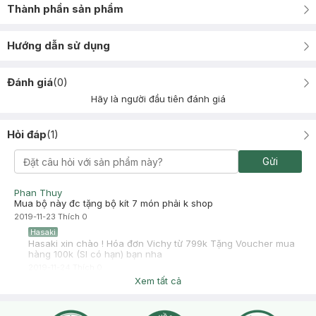
Thành phần sản phẩm
Hướng dẫn sử dụng
Đánh giá
(
0
)
Hãy là người đầu tiên đánh giá
Hỏi đáp
(
1
)
Gửi
Phan Thuy
Mua bộ này đc tặng bộ kít 7 món phải k shop
2019-11-23
Thích
0
Hasaki
Hasaki xin chào ! Hóa đơn Vichy từ 799k Tặng Voucher mua
hàng 100k (Sl có hạn) bạn nha
2019-11-24
Thích
0
Xem tất cả