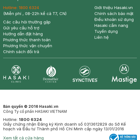
Hotline:
1800 6324
Giới thiệu Hasaki.vn
(Miễn phí , 08-22h kể cả T7, CN)
Chính sách bảo mật
Điều khoản sử dụng
Các câu hỏi thường gặp
Hasaki cẩm nang
Gửi yêu cầu hỗ trợ
Tuyển dụng
Hướng dẫn đặt hàng
Liên hệ
Phương thức thanh toán
Phương thức vận chuyển
Chính sách đổi trả
Synctives
Clinic
Dermahair
Mastige
Bản quyền © 2016 Hasaki.vn
Công Ty cổ phần HASAKI VIETNAM
Hotline:
1800 6324
Giấy chứng nhận Đăng ký Kinh doanh số 0313612829 do Sở Kế
hoạch và Đầu tư Thành phố Hồ Chí Minh cấp ngày 13/01/2016
Xem tất cả cửa hàng