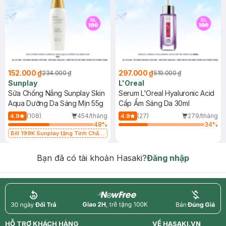
152.000 ₫
297.000 ₫
234.000 ₫
519.000 ₫
Sunplay
L'Oreal
Sữa Chống Nắng Sunplay Skin
Serum L'Oreal Hyaluronic Acid
Aqua Dưỡng Da Sáng Mịn 55g
Cấp Ẩm Sáng Da 30ml
(108)
454/tháng
(27)
279/tháng
4.9
4.9
48
%
34
%
Bill 199K Sunplay tặng Tinh Chất
Chống Nắng 7g trị giá 30K (SL có
hạn)
Bạn đã có tài khoản Hasaki?
Đăng nhập
return
nowfree
price
HỖ TRỢ KHÁCH HÀNG
VỀ HASAKI.VN