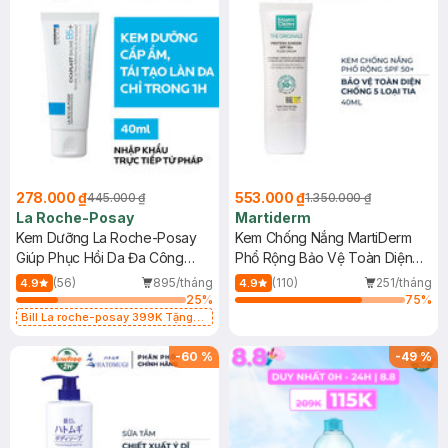
278.000 ₫
553.000 ₫
445.000 ₫
1.350.000 ₫
La Roche-Posay
Martiderm
Kem Dưỡng La Roche-Posay
Kem Chống Nắng MartiDerm
Giúp Phục Hồi Da Đa Công
Phổ Rộng Bảo Vệ Toàn Diện
Dụng 40ml
40ml
(56)
895/tháng
(110)
251/tháng
4.9
4.9
25
%
75
%
Bill La roche-posay 399K Tặng
Gel rửa mặt da dầu nhạy cảm 50ml
(SL có hạn)
-
60
%
-
49
%