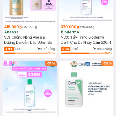
418.000 ₫
370.000 ₫
702.000 ₫
560.000 ₫
Anessa
Bioderma
Sữa Chống Nắng Anessa
Nước Tẩy Trang Bioderma
Dưỡng Da Kiềm Dầu 60ml (Bản
Dành Cho Da Nhạy Cảm 500ml
Mới)
(44)
516/tháng
(228)
789/tháng
4.9
4.9
25
%
64
%
-
31
%
-
30
%