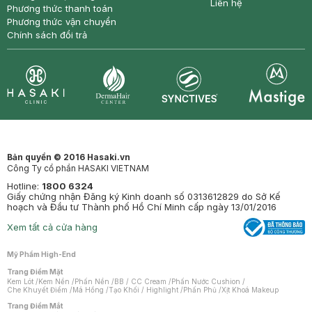
Liên hệ
Phương thức thanh toán
Phương thức vận chuyển
Chính sách đổi trả
Synctives
Clinic
Dermahair
Mastige
Bản quyền © 2016 Hasaki.vn
Công Ty cổ phần HASAKI VIETNAM
Hotline:
1800 6324
Giấy chứng nhận Đăng ký Kinh doanh số 0313612829 do Sở Kế
hoạch và Đầu tư Thành phố Hồ Chí Minh cấp ngày 13/01/2016
Xem tất cả cửa hàng
Mỹ Phẩm High-End
Trang Điểm Mặt
Kem Lót
/
Kem Nền
/
Phấn Nền
/
BB / CC Cream
/
Phấn Nước Cushion
/
Che Khuyết Điểm
/
Má Hồng
/
Tạo Khối / Highlight
/
Phấn Phủ
/
Xịt Khoá Makeup
Trang Điểm Mắt