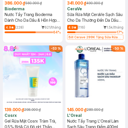
386.000 ₫
341.000 ₫
560.000 ₫
490.000 ₫
Bioderma
CeraVe
Nước Tẩy Trang Bioderma
Sữa Rửa Mặt CeraVe Sạch Sâu
Dành Cho Da Dầu & Hỗn Hợp
Cho Da Thường Đến Da Dầu
500ml
473ml
(228)
621/tháng
(116)
1.5k/tháng
4.9
4.9
64
%
17
%
Bill Cerave 299K Tặng Sữa Rửa
Mặt Cerave 30ml (SL có hạn)
-
53
%
-
50
%
139.000 ₫
145.000 ₫
298.000 ₫
289.000 ₫
Cosrx
L'Oreal
Gel Rửa Mặt Cosrx Tràm Trà,
Nước Tẩy Trang L'Oreal Làm
0.5% BHA Có Độ pH Thấp
Sạch Sâu Trang Điểm 400ml