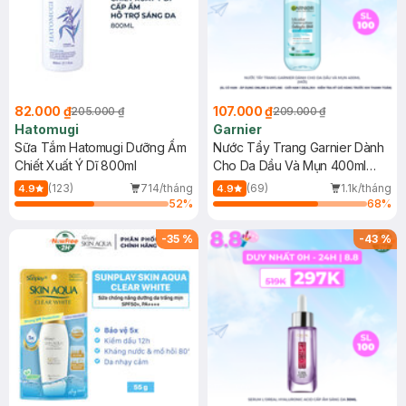
82.000 ₫
107.000 ₫
205.000 ₫
209.000 ₫
Hatomugi
Garnier
Sữa Tắm Hatomugi Dưỡng Ẩm
Nước Tẩy Trang Garnier Dành
Chiết Xuất Ý Dĩ 800ml
Cho Da Dầu Và Mụn 400ml
(Mới)
(123)
714/tháng
(69)
1.1k/tháng
4.9
4.9
52
%
68
%
-
35
%
-
43
%