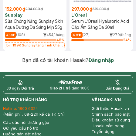
152.000 ₫
297.000 ₫
234.000 ₫
519.000 ₫
Sunplay
L'Oreal
Sữa Chống Nắng Sunplay Skin
Serum L'Oreal Hyaluronic Acid
Aqua Dưỡng Da Sáng Mịn 55g
Cấp Ẩm Sáng Da 30ml
(108)
454/tháng
(27)
279/tháng
4.9
4.9
48
%
24
%
Bill 199K Sunplay tặng Tinh Chất
Chống Nắng 7g trị giá 30K (SL có
hạn)
Bạn đã có tài khoản Hasaki?
Đăng nhập
return
nowfree
price
HỖ TRỢ KHÁCH HÀNG
VỀ HASAKI.VN
Hotline:
1800 6324
Giới thiệu Hasaki.vn
(Miễn phí , 08-22h kể cả T7, CN)
Chính sách bảo mật
Điều khoản sử dụng
Các câu hỏi thường gặp
Hasaki cẩm nang
Gửi yêu cầu hỗ trợ
Tuyển dụng
Hướng dẫn đặt hàng