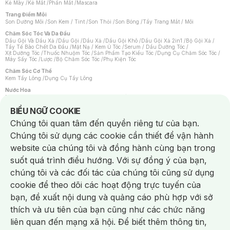
Kẻ Mày
/
Kẻ Mắt
/
Phấn Mắt
/
Mascara
Trang Điểm Môi
Son Dưỡng Môi
/
Son Kem / Tint
/
Son Thỏi
/
Son Bóng
/
Tẩy Trang Mắt / Môi
Chăm Sóc Tóc Và Da Đầu
Dầu Gội Và Dầu Xả
/
Dầu Gội
/
Dầu Xả
/
Dầu Gội Khô
/
Dầu Gội Xả 2in1
/
Bộ Gội Xả
/
Tẩy Tế Bào Chết Da Đầu
/
Mặt Nạ / Kem Ủ Tóc
/
Serum / Dầu Dưỡng Tóc
/
Xịt Dưỡng Tóc
/
Thuốc Nhuộm Tóc
/
Sản Phẩm Tạo Kiểu Tóc
/
Dụng Cụ Chăm Sóc Tóc
/
Máy Sấy Tóc
/
Lược
/
Bộ Chăm Sóc Tóc
/
Phụ Kiện Tóc
Chăm Sóc Cơ Thể
Kem Tẩy Lông
/
Dụng Cụ Tẩy Lông
Nước Hoa
Nước Hoa Nữ
/
Nước Hoa Nam
/
Nước Hoa Cao Cấp
/
Xịt Thơm Toàn Thân
/
Nước Hoa Vùng Kín
Notice about cookies usage
BIỂU NGỮ COOKIE
Chăm Sóc Cá Nhân
Chúng tôi quan tâm đến quyền riêng tư của bạn.
Chống Muỗi
/
Khẩu Trang
/
Máy Massage
/
Mặt Nạ Xông Hơi
/
Nước Rửa Tay
/
Sản Phẩm Chăm Sóc Khác
/
Bàn Chải Đánh Răng
/
Bàn Chải Điện
/
Chúng tôi sử dụng các cookie cần thiết để vận hành
Hỗ Trợ Trắng Răng
/
Kem Đánh Răng
/
Máy Tăm Nước
/
Nước Súc Miệng
/
Tăm / Chỉ Nha Khoa
/
Xịt Thơm Miệng
/
Dung Dịch Vệ Sinh
/
Dưỡng Vùng Kín
/
website của chúng tôi và đồng hành cùng bạn trong
Khăn Ướt Vệ Sinh Vùng Kín
/
Băng Vệ Sinh
/
Tampon
/
Bọt Cạo Râu
/
Dao Cạo Râu
/
Máy Cạo Râu
suốt quá trình điều hướng. Với sự đồng ý của bạn,
Vấn Đề Về Da
chúng tôi và các đối tác của chúng tôi cũng sử dụng
Da Dầu / Lỗ Chân Lông To
/
Da Khô / Mất Nước
/
Da Lão Hóa
/
Da Mụn
/
Da Nhạy Cảm / Kích Ứng
/
Da Xỉn Màu
/
Thâm / Nám / Tàn Nhang
/
cookie để theo dõi các hoạt động trực tuyến của
Quầng Thâm & Bọng Mắt
/
Sẹo
/
Viêm Da Cơ Địa
bạn, đề xuất nội dung và quảng cáo phù hợp với sở
Dụng Cụ / Phụ Kiện Chăm Sóc Da
Chat i
Bông Tẩy Trang
/
Khăn Lau Mặt Khô
/
Dụng Cụ / Máy Rửa Mặt
/
Máy Chăm Sóc Da
/
thích và ưu tiên của bạn cũng như các chức năng
Dụng Cụ Chăm Sóc Khác
liên quan đến mạng xã hội. Để biết thêm thông tin,