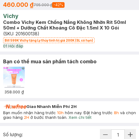
460.000 ₫
795.000 ₫
-
42
%
Vichy
Combo Vichy Kem Chống Nắng Không Nhờn Rít 50ml
50ml + Dưỡng Chất Khoáng Cô Đặc 1.5ml X 10 Gói
(SKU:
201600138
)
Bill 599K Vichy tặng Ly thủy tinh trị giá 200K (SL có hạn)
0
1
Hỏi đáp
Bạn có thể mua sản phẩm tách combo
358.000 ₫
Giao Nhanh Miễn Phí 2H
Bạn muốn nhận hàng trước
10h
hôm nay. Đặt hàng trước
8h
và chọn
giao hàng
2H
ở bước thanh toán.
Xem chi tiết
Số lượng: