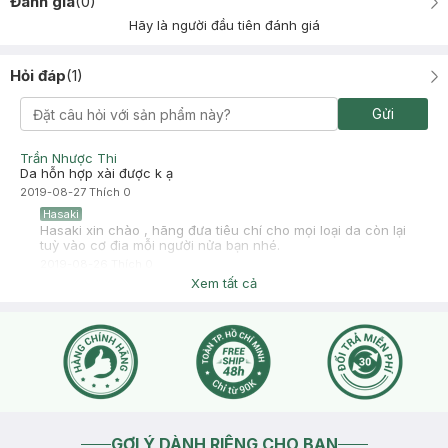
Đánh giá
(
0
)
Hãy là người đầu tiên đánh giá
Hỏi đáp
(
1
)
Gửi
Trần Nhược Thi
Da hỗn hợp xài được k ạ
2019-08-27
Thích
0
Hasaki
Hasaki xin chào , hãng đưa tiêu chí cho mọi loại da còn lại
tuỳ vào cơ đia mỗi người nửa bạn nhé.
2019-08-26
Thích
0
Xem tất cả
GỢI Ý DÀNH RIÊNG CHO BẠN