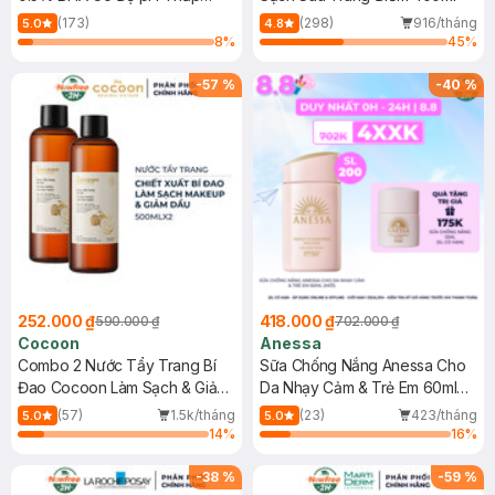
150ml
(173)
(298)
916/tháng
5.0
4.8
8
%
45
%
-
57
%
-
40
%
252.000 ₫
418.000 ₫
590.000 ₫
702.000 ₫
Cocoon
Anessa
Combo 2 Nước Tẩy Trang Bí
Sữa Chống Nắng Anessa Cho
Đao Cocoon Làm Sạch & Giảm
Da Nhạy Cảm & Trẻ Em 60ml
Dầu 500ml
(Mới)
(57)
1.5k/tháng
(23)
423/tháng
5.0
5.0
14
%
16
%
-
38
%
-
59
%