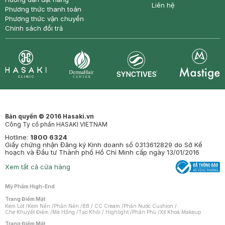
Liên hệ
Phương thức thanh toán
Phương thức vận chuyển
Chính sách đổi trả
Synctives
Clinic
Dermahair
Mastige
Bản quyền © 2016 Hasaki.vn
Công Ty cổ phần HASAKI VIETNAM
Hotline:
1800 6324
Giấy chứng nhận Đăng ký Kinh doanh số 0313612829 do Sở Kế
hoạch và Đầu tư Thành phố Hồ Chí Minh cấp ngày 13/01/2016
Xem tất cả cửa hàng
Mỹ Phẩm High-End
Trang Điểm Mặt
Kem Lót
/
Kem Nền
/
Phấn Nền
/
BB / CC Cream
/
Phấn Nước Cushion
/
Che Khuyết Điểm
/
Má Hồng
/
Tạo Khối / Highlight
/
Phấn Phủ
/
Xịt Khoá Makeup
Trang Điểm Mắt