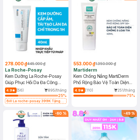
278.000 ₫
553.000 ₫
445.000 ₫
1.350.000 ₫
La Roche-Posay
Martiderm
Kem Dưỡng La Roche-Posay
Kem Chống Nắng MartiDerm
Giúp Phục Hồi Da Đa Công
Phổ Rộng Bảo Vệ Toàn Diện
Dụng 40ml
40ml
(56)
895/tháng
(110)
251/tháng
4.9
4.9
25
%
75
%
Bill La roche-posay 399K Tặng
Gel rửa mặt da dầu nhạy cảm 50ml
(SL có hạn)
-
60
%
-
49
%