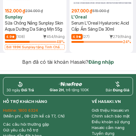
152.000 ₫
297.000 ₫
234.000 ₫
519.000 ₫
Sunplay
L'Oreal
Sữa Chống Nắng Sunplay Skin
Serum L'Oreal Hyaluronic Acid
Aqua Dưỡng Da Sáng Mịn 55g
Cấp Ẩm Sáng Da 30ml
(108)
454/tháng
(27)
279/tháng
4.9
4.9
48
%
24
%
Bill 199K Sunplay tặng Tinh Chất
Chống Nắng 7g trị giá 30K (SL có
hạn)
Bạn đã có tài khoản Hasaki?
Đăng nhập
return
nowfree
price
HỖ TRỢ KHÁCH HÀNG
VỀ HASAKI.VN
Hotline:
1800 6324
Giới thiệu Hasaki.vn
(Miễn phí , 08-22h kể cả T7, CN)
Chính sách bảo mật
Điều khoản sử dụng
Các câu hỏi thường gặp
Hasaki cẩm nang
Gửi yêu cầu hỗ trợ
Tuyển dụng
Hướng dẫn đặt hàng