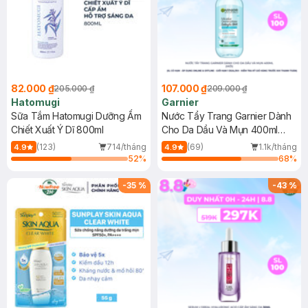
82.000 ₫
107.000 ₫
205.000 ₫
209.000 ₫
Hatomugi
Garnier
Sữa Tắm Hatomugi Dưỡng Ẩm
Nước Tẩy Trang Garnier Dành
Chiết Xuất Ý Dĩ 800ml
Cho Da Dầu Và Mụn 400ml
(Mới)
(123)
714/tháng
(69)
1.1k/tháng
4.9
4.9
52
%
68
%
-
35
%
-
43
%