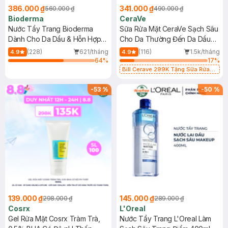
386.000 ₫
341.000 ₫
560.000 ₫
490.000 ₫
Bioderma
CeraVe
Nước Tẩy Trang Bioderma
Sữa Rửa Mặt CeraVe Sạch Sâu
Dành Cho Da Dầu & Hỗn Hợp
Cho Da Thường Đến Da Dầu
500ml
473ml
(228)
621/tháng
(116)
1.5k/tháng
4.9
4.9
64
%
17
%
Bill Cerave 299K Tặng Sữa Rửa
Mặt Cerave 30ml (SL có hạn)
-
53
%
-
50
%
139.000 ₫
145.000 ₫
298.000 ₫
289.000 ₫
Cosrx
L'Oreal
Gel Rửa Mặt Cosrx Tràm Trà,
Nước Tẩy Trang L'Oreal Làm