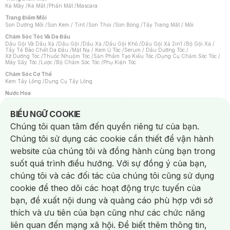
Kẻ Mày
/
Kẻ Mắt
/
Phấn Mắt
/
Mascara
Trang Điểm Môi
Son Dưỡng Môi
/
Son Kem / Tint
/
Son Thỏi
/
Son Bóng
/
Tẩy Trang Mắt / Môi
Chăm Sóc Tóc Và Da Đầu
Dầu Gội Và Dầu Xả
/
Dầu Gội
/
Dầu Xả
/
Dầu Gội Khô
/
Dầu Gội Xả 2in1
/
Bộ Gội Xả
/
Tẩy Tế Bào Chết Da Đầu
/
Mặt Nạ / Kem Ủ Tóc
/
Serum / Dầu Dưỡng Tóc
/
Xịt Dưỡng Tóc
/
Thuốc Nhuộm Tóc
/
Sản Phẩm Tạo Kiểu Tóc
/
Dụng Cụ Chăm Sóc Tóc
/
Máy Sấy Tóc
/
Lược
/
Bộ Chăm Sóc Tóc
/
Phụ Kiện Tóc
Chăm Sóc Cơ Thể
Kem Tẩy Lông
/
Dụng Cụ Tẩy Lông
Nước Hoa
Nước Hoa Nữ
/
Nước Hoa Nam
/
Nước Hoa Cao Cấp
/
Xịt Thơm Toàn Thân
/
Nước Hoa Vùng Kín
Notice about cookies usage
BIỂU NGỮ COOKIE
Chăm Sóc Cá Nhân
Chúng tôi quan tâm đến quyền riêng tư của bạn.
Chống Muỗi
/
Khẩu Trang
/
Máy Massage
/
Mặt Nạ Xông Hơi
/
Nước Rửa Tay
/
Sản Phẩm Chăm Sóc Khác
/
Bàn Chải Đánh Răng
/
Bàn Chải Điện
/
Chúng tôi sử dụng các cookie cần thiết để vận hành
Hỗ Trợ Trắng Răng
/
Kem Đánh Răng
/
Máy Tăm Nước
/
Nước Súc Miệng
/
Tăm / Chỉ Nha Khoa
/
Xịt Thơm Miệng
/
Dung Dịch Vệ Sinh
/
Dưỡng Vùng Kín
/
website của chúng tôi và đồng hành cùng bạn trong
Khăn Ướt Vệ Sinh Vùng Kín
/
Băng Vệ Sinh
/
Tampon
/
Bọt Cạo Râu
/
Dao Cạo Râu
/
Máy Cạo Râu
suốt quá trình điều hướng. Với sự đồng ý của bạn,
Vấn Đề Về Da
chúng tôi và các đối tác của chúng tôi cũng sử dụng
Da Dầu / Lỗ Chân Lông To
/
Da Khô / Mất Nước
/
Da Lão Hóa
/
Da Mụn
/
Da Nhạy Cảm / Kích Ứng
/
Da Xỉn Màu
/
Thâm / Nám / Tàn Nhang
/
cookie để theo dõi các hoạt động trực tuyến của
Quầng Thâm & Bọng Mắt
/
Sẹo
/
Viêm Da Cơ Địa
bạn, đề xuất nội dung và quảng cáo phù hợp với sở
Dụng Cụ / Phụ Kiện Chăm Sóc Da
Chat i
Bông Tẩy Trang
/
Khăn Lau Mặt Khô
/
Dụng Cụ / Máy Rửa Mặt
/
Máy Chăm Sóc Da
/
thích và ưu tiên của bạn cũng như các chức năng
Dụng Cụ Chăm Sóc Khác
liên quan đến mạng xã hội. Để biết thêm thông tin,