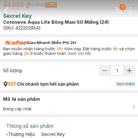
49.000 ₫
59.000 ₫
-
17
%
0
Dots
Cart Icon
Secret Key
Back Icon
Cotoneve Aqua Life Bông Maxi 50 Miếng (24)
(SKU:
422202954
)
Giao Nhanh Miễn Phí 2H
Bạn muốn nhận hàng trước
10h
hôm nay. Đặt hàng trước
8h
và chọn
giao hàng
2H
ở bước thanh toán.
Xem chi tiết
Số lượng:
337
Chi nhánh tạm hết sản phẩm
Xem thêm
Mô tả sản phẩm
Đang cập nhật
Thông số sản phẩm
Thương Hiệu
Secret Key