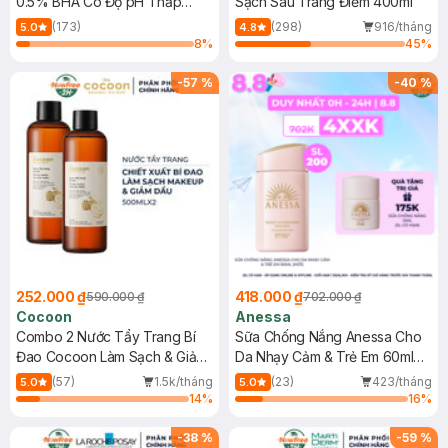
0.5% BHA Có Độ pH Thấp
Sạch Sâu Trang Điểm 400ml
150ml
(173)
(298)
916/tháng
5.0
4.8
8
%
45
%
-
57
%
-
40
%
252.000 ₫
418.000 ₫
590.000 ₫
702.000 ₫
Cocoon
Anessa
Combo 2 Nước Tẩy Trang Bí
Sữa Chống Nắng Anessa Cho
Đao Cocoon Làm Sạch & Giảm
Da Nhạy Cảm & Trẻ Em 60ml
Dầu 500ml
(Mới)
(57)
1.5k/tháng
(23)
423/tháng
5.0
5.0
14
%
16
%
-
38
%
-
59
%