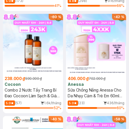
(173)
(298)
916/tháng
5.0
4.8
41
%
66
%
-
60
%
-
42
%
238.000 ₫
406.000 ₫
590.000 ₫
702.000 ₫
Cocoon
Anessa
Combo 2 Nước Tẩy Trang Bí
Sữa Chống Nắng Anessa Cho
Đao Cocoon Làm Sạch & Giảm
Da Nhạy Cảm & Trẻ Em 60ml
Dầu 500ml
(Mới)
(57)
1.6k/tháng
(23)
436/tháng
5.0
5.0
52
%
60
%
-
40
%
-
58
%