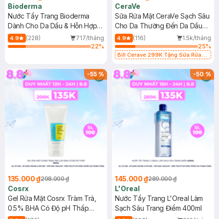
Bioderma
CeraVe
Nước Tẩy Trang Bioderma
Sữa Rửa Mặt CeraVe Sạch Sâu
Dành Cho Da Dầu & Hỗn Hợp
Cho Da Thường Đến Da Dầu
500ml
473ml
(228)
717/tháng
(116)
1.5k/tháng
4.9
4.9
22
%
25
%
Bill Cerave 299K Tặng Sữa Rửa
Mặt Cerave 30ml (SL có hạn)
-
55
%
-
50
%
135.000 ₫
145.000 ₫
298.000 ₫
289.000 ₫
Cosrx
L'Oreal
Gel Rửa Mặt Cosrx Tràm Trà,
Nước Tẩy Trang L'Oreal Làm
0.5% BHA Có Độ pH Thấp
Sạch Sâu Trang Điểm 400ml
150ml