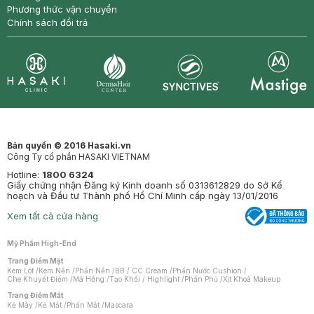
Phương thức vận chuyển
Chính sách đổi trả
Synctives
Clinic
Dermahair
Mastige
Bản quyền © 2016 Hasaki.vn
Công Ty cổ phần HASAKI VIETNAM
Hotline:
1800 6324
Giấy chứng nhận Đăng ký Kinh doanh số 0313612829 do Sở Kế
hoạch và Đầu tư Thành phố Hồ Chí Minh cấp ngày 13/01/2016
Xem tất cả cửa hàng
Mỹ Phẩm High-End
Trang Điểm Mặt
Kem Lót
/
Kem Nền
/
Phấn Nền
/
BB / CC Cream
/
Phấn Nước Cushion
/
Che Khuyết Điểm
/
Má Hồng
/
Tạo Khối / Highlight
/
Phấn Phủ
/
Xịt Khoá Makeup
Trang Điểm Mắt
Kẻ Mày
/
Kẻ Mắt
/
Phấn Mắt
/
Mascara