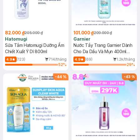
82.000 ₫
101.000 ₫
205.000 ₫
209.000 ₫
Hatomugi
Garnier
Sữa Tắm Hatomugi Dưỡng Ẩm
Nước Tẩy Trang Garnier Dành
Chiết Xuất Ý Dĩ 800ml
Cho Da Dầu Và Mụn 400ml
(Mới)
(123)
714/tháng
(69)
1.2k/tháng
4.9
4.9
52
%
29
%
-
44
%
-
43
%