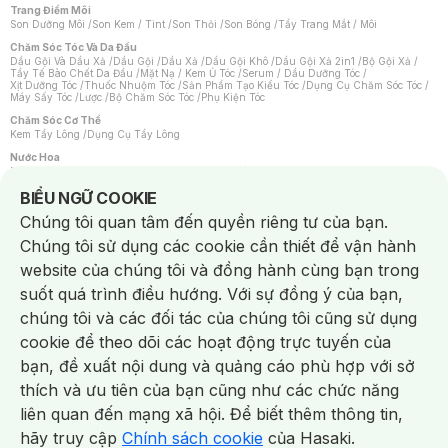
Trang Điểm Môi
Son Dưỡng Môi
/
Son Kem / Tint
/
Son Thỏi
/
Son Bóng
/
Tẩy Trang Mắt / Môi
Chăm Sóc Tóc Và Da Đầu
Dầu Gội Và Dầu Xả
/
Dầu Gội
/
Dầu Xả
/
Dầu Gội Khô
/
Dầu Gội Xả 2in1
/
Bộ Gội Xả
/
Tẩy Tế Bào Chết Da Đầu
/
Mặt Nạ / Kem Ủ Tóc
/
Serum / Dầu Dưỡng Tóc
/
Xịt Dưỡng Tóc
/
Thuốc Nhuộm Tóc
/
Sản Phẩm Tạo Kiểu Tóc
/
Dụng Cụ Chăm Sóc Tóc
/
Máy Sấy Tóc
/
Lược
/
Bộ Chăm Sóc Tóc
/
Phụ Kiện Tóc
Chăm Sóc Cơ Thể
Kem Tẩy Lông
/
Dụng Cụ Tẩy Lông
Nước Hoa
Nước Hoa Nữ
/
Nước Hoa Nam
/
Nước Hoa Cao Cấp
/
Xịt Thơm Toàn Thân
/
Nước Hoa Vùng Kín
Notice about cookies usage
BIỂU NGỮ COOKIE
Chăm Sóc Cá Nhân
Chúng tôi quan tâm đến quyền riêng tư của bạn.
Chống Muỗi
/
Khẩu Trang
/
Máy Massage
/
Mặt Nạ Xông Hơi
/
Nước Rửa Tay
/
Sản Phẩm Chăm Sóc Khác
/
Bàn Chải Đánh Răng
/
Bàn Chải Điện
/
Chúng tôi sử dụng các cookie cần thiết để vận hành
Hỗ Trợ Trắng Răng
/
Kem Đánh Răng
/
Máy Tăm Nước
/
Nước Súc Miệng
/
Tăm / Chỉ Nha Khoa
/
Xịt Thơm Miệng
/
Dung Dịch Vệ Sinh
/
Dưỡng Vùng Kín
/
website của chúng tôi và đồng hành cùng bạn trong
Khăn Ướt Vệ Sinh Vùng Kín
/
Băng Vệ Sinh
/
Tampon
/
Bọt Cạo Râu
/
Dao Cạo Râu
/
Máy Cạo Râu
suốt quá trình điều hướng. Với sự đồng ý của bạn,
Vấn Đề Về Da
chúng tôi và các đối tác của chúng tôi cũng sử dụng
Da Dầu / Lỗ Chân Lông To
/
Da Khô / Mất Nước
/
Da Lão Hóa
/
Da Mụn
/
Da Nhạy Cảm / Kích Ứng
/
Da Xỉn Màu
/
Thâm / Nám / Tàn Nhang
/
cookie để theo dõi các hoạt động trực tuyến của
Quầng Thâm & Bọng Mắt
/
Sẹo
/
Viêm Da Cơ Địa
bạn, đề xuất nội dung và quảng cáo phù hợp với sở
Dụng Cụ / Phụ Kiện Chăm Sóc Da
Chat i
Bông Tẩy Trang
/
Khăn Lau Mặt Khô
/
Dụng Cụ / Máy Rửa Mặt
/
Máy Chăm Sóc Da
/
thích và ưu tiên của bạn cũng như các chức năng
Dụng Cụ Chăm Sóc Khác
liên quan đến mạng xã hội. Để biết thêm thông tin,
hãy truy cập
Chính sách cookie
của Hasaki.