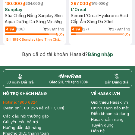
130.000 ₫
297.000 ₫
234.000 ₫
519.000 ₫
Sunplay
L'Oreal
Sữa Chống Nắng Sunplay Skin
Serum L'Oreal Hyaluronic Acid
Aqua Dưỡng Da Sáng Mịn 55g
Cấp Ẩm Sáng Da 30ml
(108)
531/tháng
(27)
279/tháng
4.9
4.9
86
%
10
%
Bill 199K Sunplay tặng Tinh Chất
Chống Nắng 7g trị giá 30K (SL có
hạn)
Bạn đã có tài khoản Hasaki?
Đăng nhập
return
nowfree
price
HỖ TRỢ KHÁCH HÀNG
VỀ HASAKI.VN
Hotline:
1800 6324
Giới thiệu Hasaki.vn
(Miễn phí , 08-22h kể cả T7, CN)
Chính sách bảo mật
Điều khoản sử dụng
Các câu hỏi thường gặp
Hasaki cẩm nang
Gửi yêu cầu hỗ trợ
Tuyển dụng
Hướng dẫn đặt hàng
Liên hệ
Phương thức thanh toán