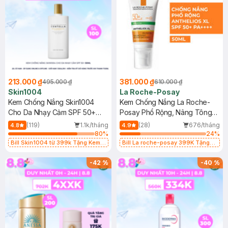
213.000 ₫
381.000 ₫
495.000 ₫
610.000 ₫
Skin1004
La Roche-Posay
Kem Chống Nắng Skin1004
Kem Chống Nắng La Roche-
Cho Da Nhạy Cảm SPF 50+
Posay Phổ Rộng, Nâng Tông
50ml
Kiềm Dầu 50ml
(119)
1.1k/tháng
(28)
676/tháng
4.8
4.9
80
%
24
%
Bill Skin1004 từ 399k Tặng Kem
Bill La roche-posay 399K Tặng
Chống Nắng Cho Da Nhạy Cảm
Gel rửa mặt da dầu nhạy cảm 50ml
SPF 50+ 20ml (SL Có Hạn)
(SL có hạn)
-
42
%
-
40
%