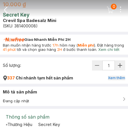
10.000 ₫
0
Dots
Cart Icon
Secret Key
Back Icon
Crevil Spa Badesalz Mini
(SKU:
381400008
)
Giao Nhanh Miễn Phí 2H
Bạn muốn nhận hàng trước
17h
hôm nay (
Miễn phí
). Đặt hàng trong
41 phút
tới và chọn giao hàng
2H
ở bước thanh toán.
Xem chi tiết
Số lượng:
337
Chi nhánh tạm hết sản phẩm
Xem thêm
Mô tả sản phẩm
Đang cập nhật
Thông số sản phẩm
Thương Hiệu
Secret Key