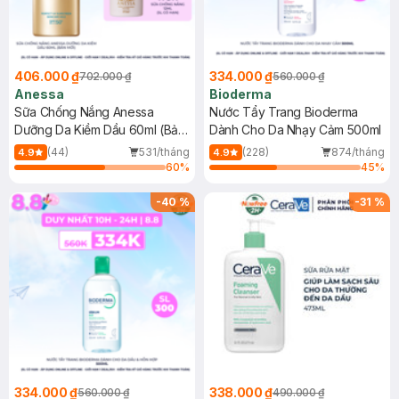
406.000 ₫
334.000 ₫
702.000 ₫
560.000 ₫
Anessa
Bioderma
Sữa Chống Nắng Anessa
Nước Tẩy Trang Bioderma
Dưỡng Da Kiềm Dầu 60ml (Bản
Dành Cho Da Nhạy Cảm 500ml
Mới)
(44)
531/tháng
(228)
874/tháng
4.9
4.9
60
%
45
%
-
40
%
-
31
%
334.000 ₫
338.000 ₫
560.000 ₫
490.000 ₫