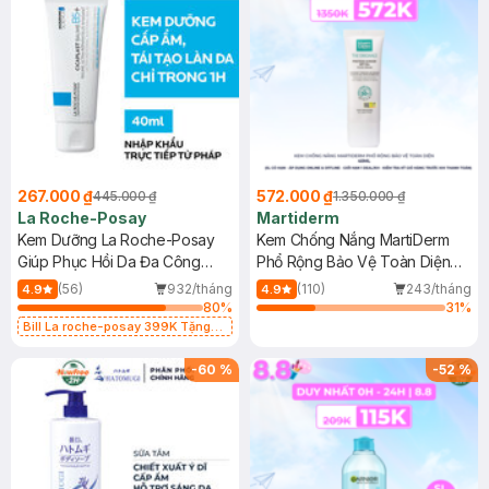
267.000 ₫
572.000 ₫
445.000 ₫
1.350.000 ₫
La Roche-Posay
Martiderm
Kem Dưỡng La Roche-Posay
Kem Chống Nắng MartiDerm
Giúp Phục Hồi Da Đa Công
Phổ Rộng Bảo Vệ Toàn Diện
Dụng 40ml
40ml
(56)
932/tháng
(110)
243/tháng
4.9
4.9
80
%
31
%
Bill La roche-posay 399K Tặng
Gel rửa mặt da dầu nhạy cảm 50ml
(SL có hạn)
-
60
%
-
52
%