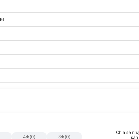
46
Chia sẻ nh
698 30W:
)
4
(
0
)
3
(
0
)
sản