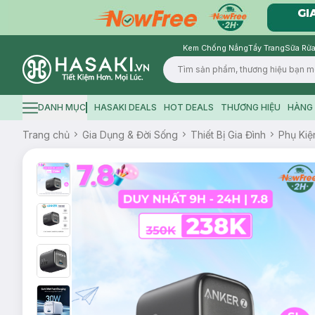
Kem Chống Nắng
Tẩy Trang
Sữa Rửa
Logo
DANH MỤC
HASAKI DEALS
HOT DEALS
THƯƠNG HIỆU
HÀNG 
Hamburger icon
Trang chủ
Gia Dụng & Đời Sống
Thiết Bị Gia Đình
Phụ Kiệ