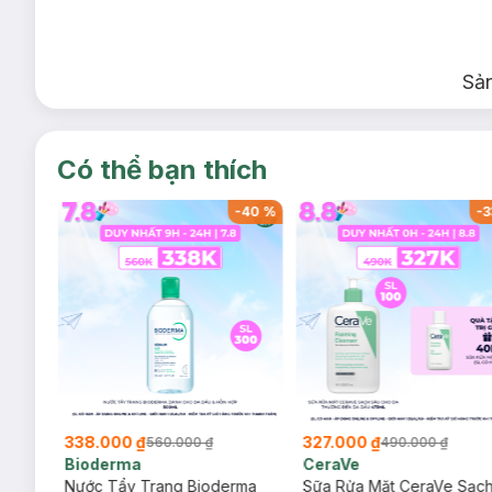
Hồng
Trắng
Sả
Có thể bạn thích
-
40
%
-
40
%
-
3
338.000 ₫
327.000 ₫
560.000 ₫
490.000 ₫
Bioderma
CeraVe
rma
Nước Tẩy Trang Bioderma
Sữa Rửa Mặt CeraVe Sạc