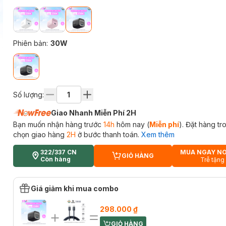
Phiên bản
:
30W
Số lượng:
Giao Nhanh Miễn Phí 2H
Bạn muốn nhận hàng trước
14h
hôm nay (
Miễn phí
). Đặt hàng t
chọn giao hàng
2H
ở bước thanh toán.
Xem thêm
322/337 CN
MUA NGAY N
GIỎ HÀNG
CART PLUS ICON
Còn hàng
Trễ tặng
Giá giảm khi mua combo
298.000 ₫
GIỎ HÀNG