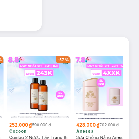
%
-
57
%
-
39
%
252.000 ₫
428.000 ₫
590.000 ₫
702.000 ₫
Cocoon
Anessa
m
Combo 2 Nước Tẩy Trang Bí
Sữa Chống Nắng Anessa