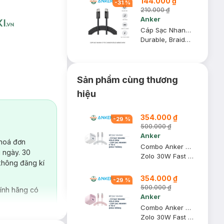
144.000 ₫
-
31
%
210.000 ₫
Anker
Cáp Sạc Nhanh Anker C To C Zolo A8060 240W 1.8m Màu Đen
Durable, Braided Fast Charging Cable
Sản phẩm cùng thương
hiệu
354.000 ₫
-
29
%
500.000 ₫
Anker
 hoá đơn
Combo Anker Củ Sạc Nhanh 1C Zolo A2698 30W + Cáp Sạc Nhanh C To C Zolo A8060 240W 1m (Màu Trắng)
 ngày. 30
Zolo 30W Fast Charger + Durable, Braided Fast Charging Cable
không đăng kí
354.000 ₫
-
29
%
500.000 ₫
ính hãng có
Anker
Combo Anker Củ Sạc Nhanh 1C Zolo A2698 30W + Cáp Sạc Nhanh C To C Zolo A8060 240W 1m (Màu Hồng)
Zolo 30W Fast Charger + Durable, Braided Fast Charging Cable