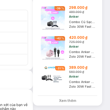
298.000 ₫
-
39
%
489.000 ₫
Anker
Combo Củ Sạc Nhanh Anker 1C Zolo A2698 30W Màu Đen + Cáp Sạc Nhanh Baseus C To C Dynamic 4 Series 100W 1m Màu Xám Xanh
Zolo 30W Fast Charger + Dynamic 4 Fast Charging Data Cable USB-C To USB-C 100W 1m Cosmic Black
420.000 ₫
-
42
%
725.000 ₫
Anker
Combo Anker Củ Sạc Nhanh 1C Zolo A2699 20W Màu Hồng + Cáp Sạc Nhanh C To Lightning 322 30W 1.8m Màu Đen
Zolo 20W Fast Charger + 322 USB-C to Lightning Cable
389.000 ₫
-
31
%
560.000 ₫
Anker
Combo Anker Củ Sạc Nhanh 1C Zolo A2698 30W + Cáp Sạc Nhanh C To C Zolo A8060 240W 1.8m (Màu Đen)
Zolo 30W Fast Charger + Durable, Braided Fast Charging Cable
Xem thêm
ận xét của bạn về
 phẩm này