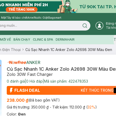
 Mặt
Tẩy tế bào chết
Ariel
Nước Giặt
Bagsmart
Đăng 
Search icon
Tài kh
T
MỚI VỀ
BÁN CHẠY
CLINIC & SPA
DERMAHAIR
n Điện Thoại
Củ Sạc Nhanh 1C Anker Zolo A2698 30W Màu Đen
ANKER
Củ Sạc Nhanh 1C Anker Zolo A2698 30W Màu Đe
Zolo 30W Fast Charger
0
đánh giá
|
0
Hỏi đáp
|
Mã sản phẩm:
422478353
KẾT THÚC TRONG
238.000 ₫
(Đã bao gồm VAT)
Giá thị trường:
350.000 ₫
- Tiết kiệm:
112.000 ₫
(
32
%
)
Color
:
Đen