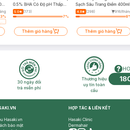
Da
0.5% BHA Có Độ pH Thấp
Sạch Sâu Trang Điểm 400ml
150ml
háng
(173)
(298)
916/thán
5.0
4.8
53
%
7
%
8
a
Thêm giỏ hàng
Thêm giỏ hàng
HO
18
n phí 2H
30 ngày đổi trả miễn phí
Thương hiệu uy 
Thương hiệu
30 ngày đổi
uy tín toàn
trả miễn phí
cầu
SAKI.VN
HỢP TÁC & LIÊN KẾT
iệu Hasaki.vn
Hasaki Clinic
sách bảo mật
Dermahair