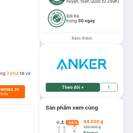
huyện, toàn Quốc từ 249K)
Đổi trả
trong
30 ngày
Xem thêm
rong
3 phút
tới và
Theo dõi
+
1
OWFREE 2H
 100k
Sản phẩm xem cùng
64.000 ₫
-
54
%
139.000 ₫
Baseus