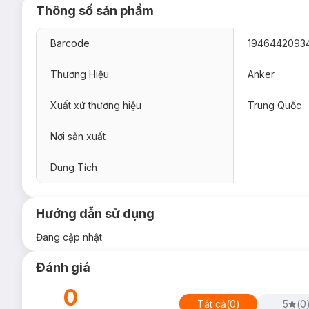
Thông số sản phẩm
Barcode
1946442093
Thương Hiệu
Anker
Xuất xứ thương hiệu
Trung Quốc
Nơi sản xuất
Dung Tích
Hướng dẫn sử dụng
Đang cập nhật
Đánh giá
0
Ưu thế nổi bật của Củ Sạc Nhanh 1C Anker Zolo A2
Tất cả
(
0
)
5
(
0