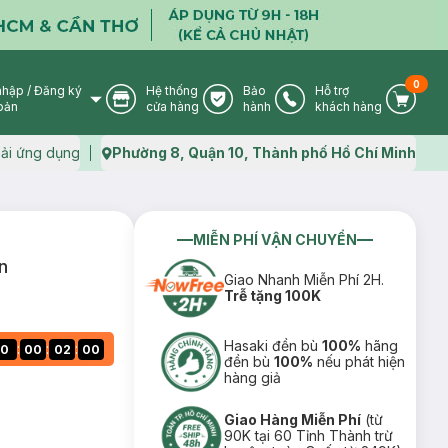
0
nhập
/
Đăng ký
Hệ thống
Bảo
Hỗ trợ
User Icon
Store Icon
Warranty Icon
Phone Icon
Cart I
oản
cửa hàng
hành
khách hàng
ải ứng dụng
Phường 8, Quận 10, Thành phố Hồ Chí Minh
Map icon
MIỄN PHÍ VẬN CHUYỂN
n
Giao Nhanh Miễn Phí 2H.
Trễ tặng 100K
Hasaki đền bù
100%
hãng
:
:
:
0
00
01
59
đền bù
100%
nếu phát hiện
hàng giả
Giao Hàng Miễn Phí
(từ
90K tại 60 Tỉnh Thành trừ