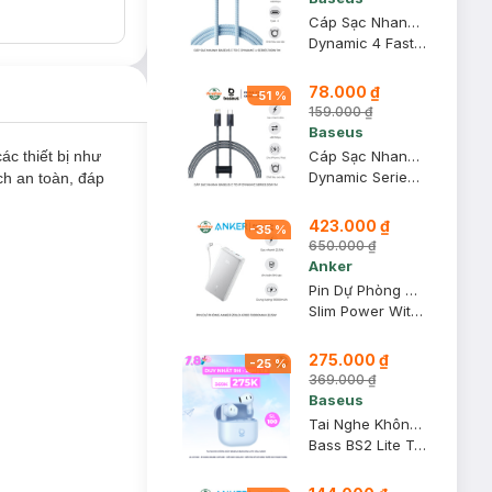
Cáp Sạc Nhanh Baseus C To C Dynamic 4 Series 100W 1m Màu Xanh
Dynamic 4 Fast Charging Data Cable USB-C To USB-C 100W 1m Galaxy Blue
78.000 ₫
-
51
%
159.000 ₫
Baseus
ác thiết bị như
Cáp Sạc Nhanh Baseus C To IP Dynamic Series 20W 1m Màu Xám Xanh
Dynamic Series Type C To Lightning PD 20W 1m Slate Gray
ch an toàn, đáp
423.000 ₫
-
35
%
650.000 ₫
Anker
Pin Dự Phòng Anker Zolo A110D 10000mAh 22.5W Màu Trắng
Slim Power With Built-In 90° Cable
275.000 ₫
-
25
%
369.000 ₫
Baseus
Tai Nghe Không Dây Baseus Bass BS2 Lite Màu Xanh
Bass BS2 Lite True Wireless Earbuds