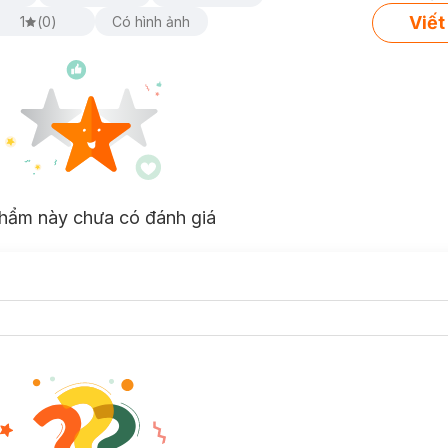
Viết
1
(
0
)
Có hình ảnh
ng nghệ Power Delivery (PD), cho phép sạc nhanh các thiết bị tương t
 Android cao cấp. Bạn sẽ tiết kiệm được đáng kể thời gian sạc so với c
ần như tương đương với một đồng xu, có thể dễ dàng bỏ vào túi quần, 
i đi làm, đi học hay đi du lịch.
hẩm này chưa có đánh giá
hệ PowerIQ độc quyền, giúp củ sạc tự động nhận diện thiết bị và cung
uá áp, quá nhiệt và ngắn mạch, giúp bạn yên tâm khi sạc thiết bị.
g cổng USB-C, bao gồm điện thoại thông minh, máy tính bảng, tai nghe
a chọn: