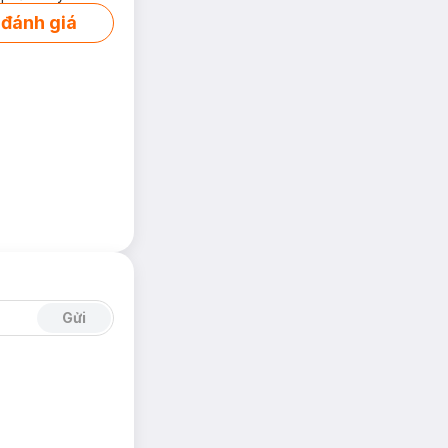
 đánh giá
hích như iPhone
ác củ sạc thông
túi xách mà không
 cấp dòng điện tối
Gửi
 không dây, đồng