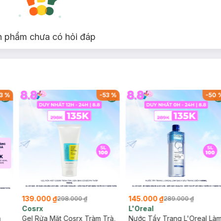
n phẩm chưa có hỏi đáp
3
%
-
53
%
-
50
139.000 ₫
145.000 ₫
298.000 ₫
289.000 ₫
Cosrx
L'Oreal
h
Gel Rửa Mặt Cosrx Tràm Trà,
Nước Tẩy Trang L'Oreal Là