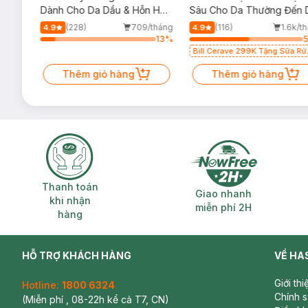
m
Dành Cho Da Dầu & Hỗn Hợp
Sâu Cho Da Thường Đến 
500ml
Dầu 473ml
/tháng
(228)
709/tháng
(116)
1.6k/t
4.9
4.9
24
%
13
%
Bill Cerave 299K Tặng Sữa Rử
Mặt Cerave 30ml (SL có hạn)
Thêm giỏ hàng
Thêm giỏ hàng
Thanh toán khi nhận hàng
Giao nhanh miễ
Thanh toán
Giao nhanh
khi nhận
miễn phí 2H
hàng
HỖ TRỢ KHÁCH HÀNG
VỀ HA
Giới th
Hotline:
1800 6324
Chính 
(Miễn phí , 08-22h kể cả T7, CN)