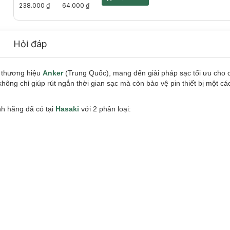
CART PLUS ICON
238.000 ₫
64.000 ₫
Hỏi đáp
 thương hiệu
Anker
(Trung Quốc), mang đến giải pháp sạc tối ưu cho c
hông chỉ giúp rút ngắn thời gian sạc mà còn bảo vệ pin thiết bị một cá
nh hãng đã có tại
Hasaki
với 2 phân loại: